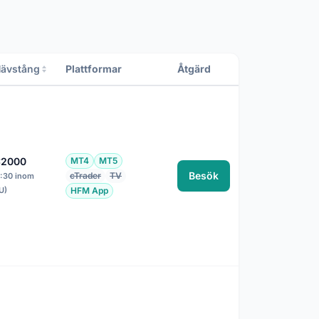
ävstång
Plattformar
Åtgärd
:2000
MT4
MT5
Besök
cTrader
TV
1:30 inom
U)
HFM App