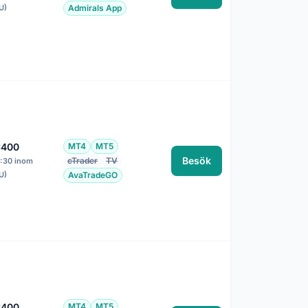
U)
Admirals App
:400
MT4
MT5
Besök
cTrader
TV
1:30 inom
U)
AvaTradeGO
:400
MT4
MT5