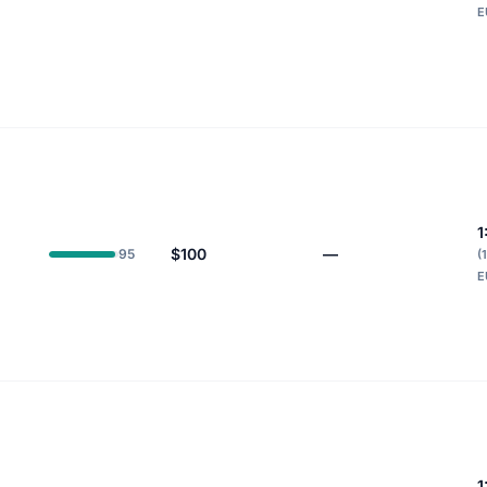
E
1
$100
—
95
(
E
1