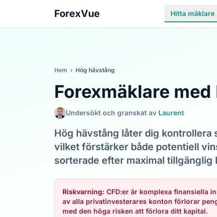
ForexVue
Hitta mäklare
Hem
›
Hög hävstång
Forexmäklare med
Undersökt och granskat av
Laurent
Hög hävstång låter dig kontrollera 
vilket förstärker både potentiell vin
sorterade efter maximal tillgänglig 
Riskvarning:
CFD:er är komplexa finansiella i
av alla privatinvesterares konton förlorar pe
med den höga risken att förlora ditt kapital.