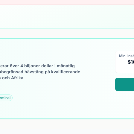
Min. ins
$1
ar över 4 biljoner dollar i månatlig
obegränsad hävstång på kvalificerande
 och Afrika.
rminal