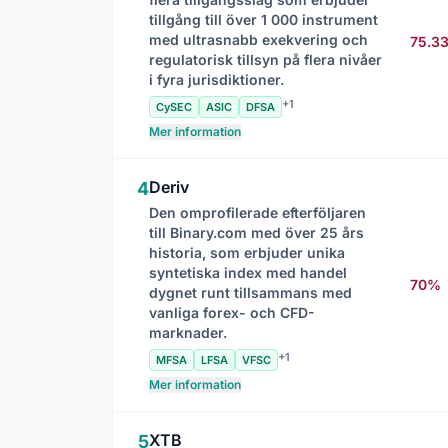
tillgång till över 1 000 instrument
med ultrasnabb exekvering och
75.3
regulatorisk tillsyn på flera nivåer
i fyra jurisdiktioner.
+1
CySEC
ASIC
DFSA
Mer information
Deriv
4
Den omprofilerade efterföljaren
till Binary.com med över 25 års
historia, som erbjuder unika
syntetiska index med handel
70%
dygnet runt tillsammans med
vanliga forex- och CFD-
marknader.
+1
MFSA
LFSA
VFSC
Mer information
XTB
5