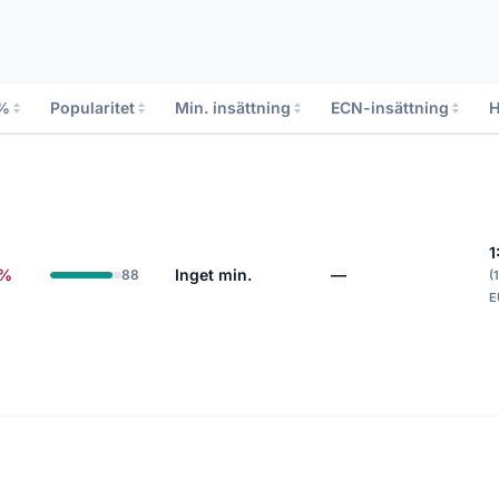
 %
Popularitet
Min. insättning
ECN-insättning
H
1
7%
Inget min.
—
88
(
E