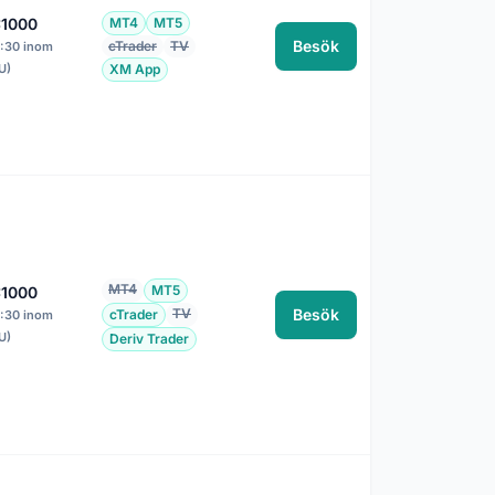
:1000
MT4
MT5
Besök
cTrader
TV
1:30 inom
U)
XM App
MT4
MT5
:1000
TV
Besök
cTrader
1:30 inom
U)
Deriv Trader