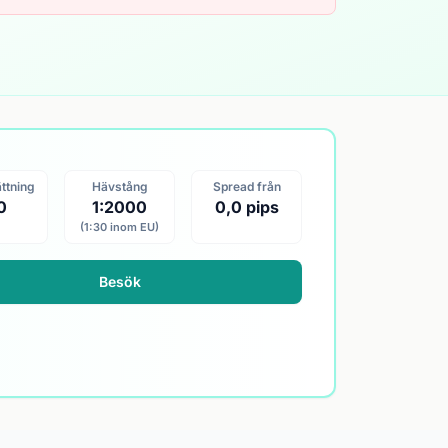
ättning
Hävstång
Spread från
0
1:2000
0,0 pips
(1:30 inom EU)
Besök