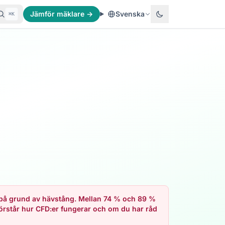
Jämför mäklare →
Svenska
⌘K
t på grund av hävstång. Mellan 74 % och 89 %
förstår hur CFD:er fungerar och om du har råd