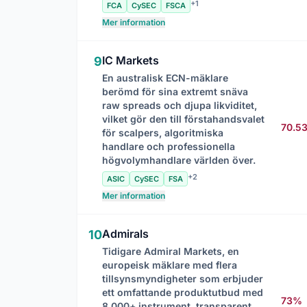
+1
FCA
CySEC
FSCA
Mer information
IC Markets
9
En australisk ECN-mäklare
berömd för sina extremt snäva
raw spreads och djupa likviditet,
vilket gör den till förstahandsvalet
70.5
för scalpers, algoritmiska
handlare och professionella
högvolymhandlare världen över.
+2
ASIC
CySEC
FSA
Mer information
Admirals
10
Tidigare Admiral Markets, en
europeisk mäklare med flera
tillsynsmyndigheter som erbjuder
ett omfattande produktutbud med
73%
8 000+ instrument, transparent