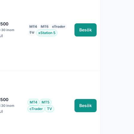
:500
MT4
MT5
cTrader
Besök
1:30 inom
TV
xStation 5
U)
:500
MT4
MT5
Besök
1:30 inom
cTrader
TV
U)