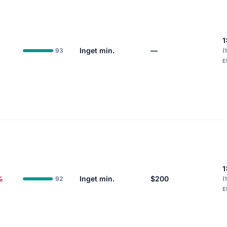
1
Inget min.
—
93
(
E
1
%
Inget min.
$200
92
(
E