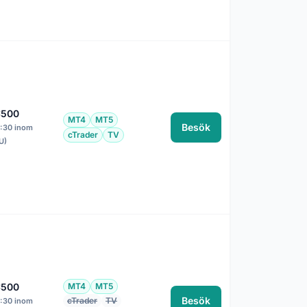
:500
MT4
MT5
Besök
1:30 inom
cTrader
TV
U)
:500
MT4
MT5
Besök
cTrader
TV
1:30 inom