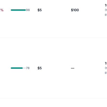
1
3%
$5
$100
98
(
E
1
$5
—
78
(
E