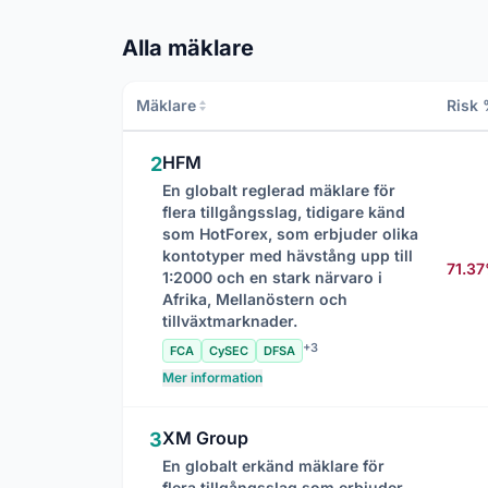
Alla mäklare
Mäklare
Risk
HFM
2
En globalt reglerad mäklare för
flera tillgångsslag, tidigare känd
som HotForex, som erbjuder olika
kontotyper med hävstång upp till
71.3
1:2000 och en stark närvaro i
Afrika, Mellanöstern och
tillväxtmarknader.
+3
FCA
CySEC
DFSA
Mer information
XM Group
3
En globalt erkänd mäklare för
flera tillgångsslag som erbjuder