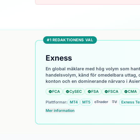
#1 REDAKTIONENS VAL
Exness
En global mäklare med hög volym som hanter
handelsvolym, känd för omedelbara uttag, 
konton och en dominerande närvaro i Asien
FCA
CySEC
FSA
FSCA
CMA
cTrader
TV
Plattformar:
MT4
MT5
Exness Te
Mer information