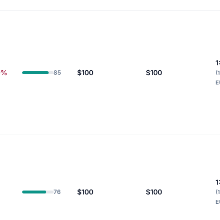
1
9%
$100
$100
85
(
E
1
$100
$100
76
(
E