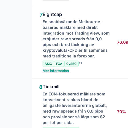
Eightcap
7
En snabbväxande Melbourne-
baserad mäklare med direkt
integration mot TradingView, som
erbjuder raw spreads från 0,0
76.0
pips och bred täckning av
kryptovaluta-CFD:er tillsammans
med traditionella forexpar.
+1
ASIC
FCA
CySEC
Mer information
Tickmill
8
En ECN-fokuserad mäklare som
konsekvent rankas bland de
billigaste leverantörerna globalt,
med raw spreads från 0,0 pips
70%
och provisioner så låga som $2
per lot per sida.