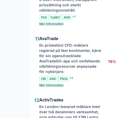
prissättning och starkt
utbildningsinnehåll.
+1
FCA
CySEC
ASIC
Mer information
AvaTrade
11
En prisbelönt CFD-mäklare
reglerad på fem kontinenter, känd
för sin egenutvecklade
AvaTradeGO-app och omfattande
76%
utbildningsresurser anpassade
för nybörjare.
+2
CBI
ASIC
FSCA
Mer information
ActivTrades
12
En London-baserad mäklare med
över två decenniers verksamhet,
som erbjuder upp till £1M i extra