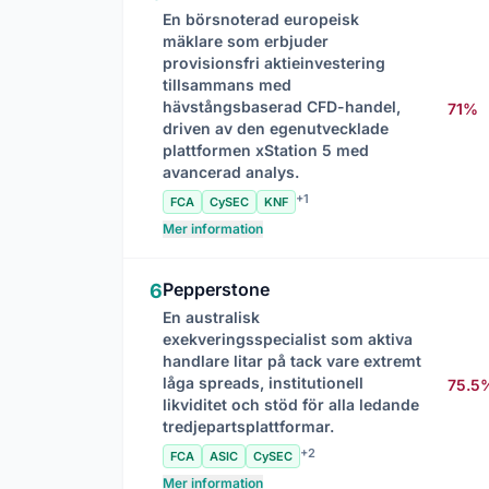
En börsnoterad europeisk
mäklare som erbjuder
provisionsfri aktieinvestering
tillsammans med
hävstångsbaserad CFD-handel,
71%
driven av den egenutvecklade
plattformen xStation 5 med
avancerad analys.
+1
FCA
CySEC
KNF
Mer information
Pepperstone
6
En australisk
exekveringsspecialist som aktiva
handlare litar på tack vare extremt
låga spreads, institutionell
75.5
likviditet och stöd för alla ledande
tredjepartsplattformar.
+2
FCA
ASIC
CySEC
Mer information