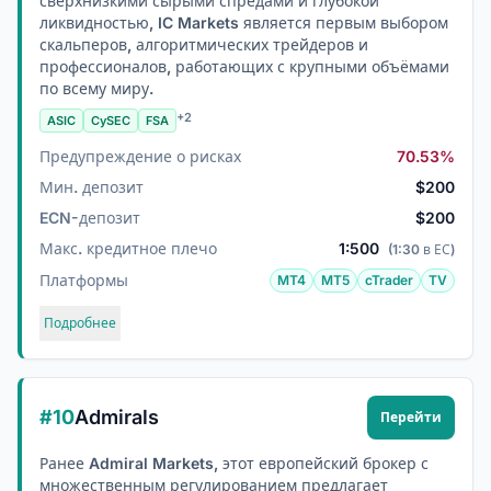
сверхнизкими сырыми спредами и глубокой
ликвидностью, IC Markets является первым выбором
скальперов, алгоритмических трейдеров и
профессионалов, работающих с крупными объёмами
по всему миру.
+2
ASIC
CySEC
FSA
Предупреждение о рисках
70.53%
Мин. депозит
$200
ECN-депозит
$200
Макс. кредитное плечо
1:500
(1:30 в ЕС)
Платформы
MT4
MT5
cTrader
TV
Подробнее
#10
Admirals
Перейти
Ранее Admiral Markets, этот европейский брокер с
множественным регулированием предлагает