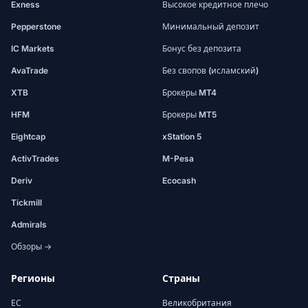
Exness
Высокое кредитное плечо
Pepperstone
Минимальный депозит
IC Markets
Бонус без депозита
AvaTrade
Без свопов (исламский)
XTB
Брокеры MT4
HFM
Брокеры MT5
Eightcap
xStation 5
ActivTrades
M-Pesa
Deriv
Ecocash
Tickmill
Admirals
Обзоры →
Регионы
Страны
ЕС
Великобритания