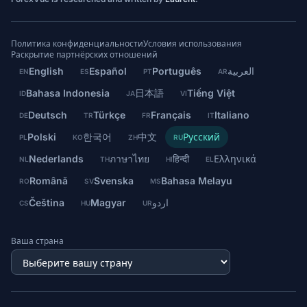
Политика конфиденциальности
Условия использования
Раскрытие партнёрских отношений
English
Español
Português
العربية
EN
ES
PT
AR
Bahasa Indonesia
日本語
Tiếng Việt
ID
JA
VI
Deutsch
Türkçe
Français
Italiano
DE
TR
FR
IT
Polski
한국어
中文
Русский
PL
KO
ZH
RU
Nederlands
ภาษาไทย
हिन्दी
Ελληνικά
NL
TH
HI
EL
Română
Svenska
Bahasa Melayu
RO
SV
MS
Čeština
Magyar
اردو
CS
HU
UR
Ваша страна