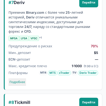
#7
Deriv
Перейти
Преемник Binary.com с более чем 25-летней
историей, Deriv отличается уникальными
синтетическими индексами, доступными для
торговли 24/7, наряду со стандартными рынками
форекс и CFD.
+1
MFSA
LFSA
VFSC
Предупреждение о рисках
70%
Мин. депозит
$5
ECN-депозит
—
Макс. кредитное плечо
1:1000
(1:30 в ЕС)
Платформы
MT4
TV
MT5
cTrader
Deriv Trader
Подробнее
#8
Tickmill
Перейти