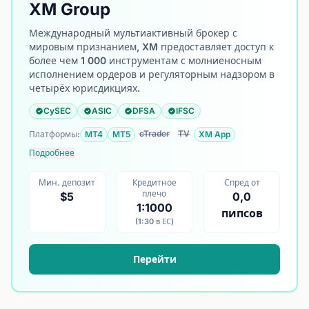
XM Group
Международный мультиактивный брокер с
мировым признанием, XM предоставляет доступ к
более чем 1 000 инструментам с молниеносным
исполнением ордеров и регуляторным надзором в
четырёх юрисдикциях.
CySEC
ASIC
DFSA
IFSC
cTrader
TV
Платформы:
MT4
MT5
XM App
Подробнее
Мин. депозит
Кредитное
Спред от
плечо
$5
0,0
1:1000
пипсов
(1:30 в ЕС)
Перейти