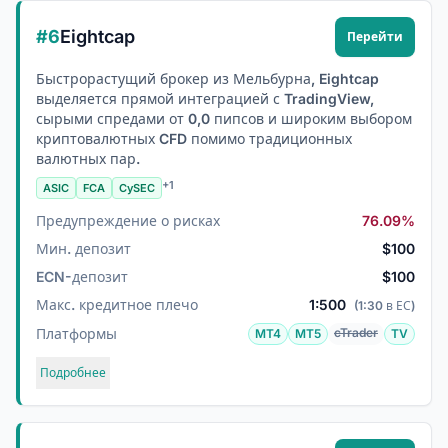
#6
Eightcap
Перейти
Быстрорастущий брокер из Мельбурна, Eightcap
выделяется прямой интеграцией с TradingView,
сырыми спредами от 0,0 пипсов и широким выбором
криптовалютных CFD помимо традиционных
валютных пар.
+1
ASIC
FCA
CySEC
Предупреждение о рисках
76.09%
Мин. депозит
$100
ECN-депозит
$100
Макс. кредитное плечо
1:500
(1:30 в ЕС)
Платформы
cTrader
MT4
MT5
TV
Подробнее