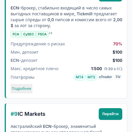
ECN-брокер, стабильно входящий в число самых
выгодных поставщиков в мире, Tickmill предлагает
сырые спреды от 0,0 пипсов и комиссии всего от 2,00
$ за лот за сторону.
+1
FCA
CySEC
FSCA
Предупреждение о рисках
70%
Мин. депозит
$100
ECN-депозит
$100
Макс. кредитное плечо
1:500
(1:30 в ЕС)
Платформы
cTrader
TV
MT4
MT5
Подробнее
#9
IC Markets
Перейти
Австралийский ECN-брокер, знаменитый