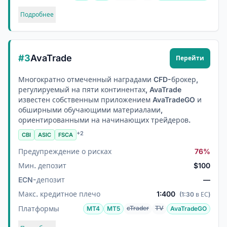
Подробнее
#3
AvaTrade
Перейти
Многократно отмеченный наградами CFD-брокер,
регулируемый на пяти континентах, AvaTrade
известен собственным приложением AvaTradeGO и
обширными обучающими материалами,
ориентированными на начинающих трейдеров.
+2
CBI
ASIC
FSCA
Предупреждение о рисках
76%
Мин. депозит
$100
ECN-депозит
—
Макс. кредитное плечо
1:400
(1:30 в ЕС)
Платформы
cTrader
TV
MT4
MT5
AvaTradeGO