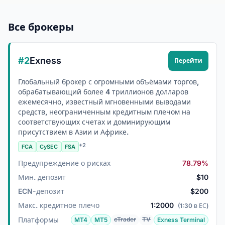
Все брокеры
#2
Exness
Перейти
Глобальный брокер с огромными объёмами торгов,
обрабатывающий более 4 триллионов долларов
ежемесячно, известный мгновенными выводами
средств, неограниченным кредитным плечом на
соответствующих счетах и доминирующим
присутствием в Азии и Африке.
+2
FCA
CySEC
FSA
Предупреждение о рисках
78.79%
Мин. депозит
$10
ECN-депозит
$200
Макс. кредитное плечо
1:2000
(1:30 в ЕС)
Платформы
cTrader
TV
MT4
MT5
Exness Terminal