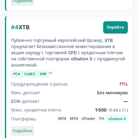
Подробнее
#4
XTB
Перейти
Публично торгуемый европейский брокер, XTB
предлагает безкомиссионное инвестирование в
акции наряду с торговлей CFD с кредитным плечом
на собственной платформе xStation 5 с продвинутой
аналитикой.
+1
FCA
CySEC
KNF
Предупреждение о рисках
71%
Мин. депозит
Без минимума
ECN-депозит
—
Макс. кредитное плечо
1:500
(1:30 в ЕС)
Платформы
MT4
MT5
cTrader
TV
xStation 5
Подробнее