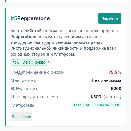
#5
Pepperstone
Перейти
Австралийский специалист по исполнению ордеров,
Pepperstone пользуется доверием активных
трейдеров благодаря минимальным спредам,
институциональной ликвидности и поддержке всех
основных сторонних платформ.
+2
FCA
ASIC
CySEC
Предупреждение о рисках
75.5%
Мин. депозит
Без минимума
ECN-депозит
$200
Макс. кредитное плечо
1:500
(1:30 в ЕС)
Платформы
MT4
MT5
cTrader
TV
Подробнее