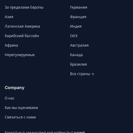
За пределами Европы
Германия
Азия
Франция
Латинская Америка
Индия
Карибский бассейн
ОАЭ
Африка
Австралия
Нерегулируемые
Канада
Бразилия
Все страны →
Company
О нас
Как мы оцениваем
Связаться с нами
ForexVue is researched and written by
Laurent
.