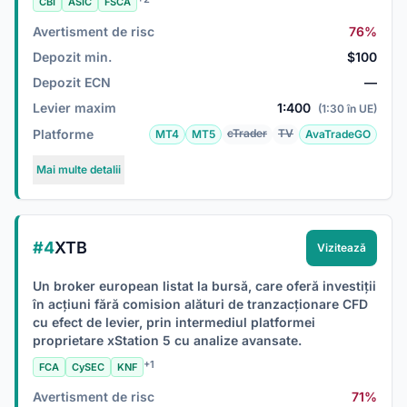
CBI
ASIC
FSCA
Avertisment de risc
76%
Depozit min.
$100
Depozit ECN
—
Levier maxim
1:400
(1:30 în UE)
Platforme
cTrader
TV
MT4
MT5
AvaTradeGO
Mai multe detalii
#4
XTB
Vizitează
Un broker european listat la bursă, care oferă investiții
în acțiuni fără comision alături de tranzacționare CFD
cu efect de levier, prin intermediul platformei
proprietare xStation 5 cu analize avansate.
+1
FCA
CySEC
KNF
Avertisment de risc
71%