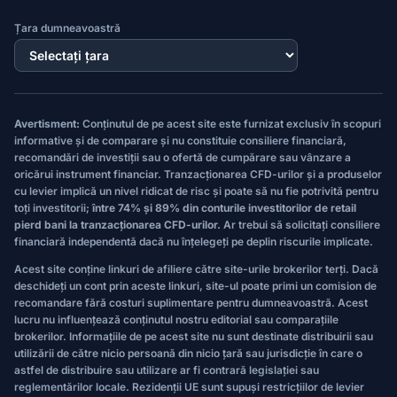
Țara dumneavoastră
Avertisment:
Conținutul de pe acest site este furnizat exclusiv în scopuri
informative și de comparare și nu constituie consiliere financiară,
recomandări de investiții sau o ofertă de cumpărare sau vânzare a
oricărui instrument financiar. Tranzacționarea CFD-urilor și a produselor
cu levier implică un nivel ridicat de risc și poate să nu fie potrivită pentru
toți investitorii;
între 74% și 89% din conturile investitorilor de retail
pierd bani la tranzacționarea CFD-urilor.
Ar trebui să solicitați consiliere
financiară independentă dacă nu înțelegeți pe deplin riscurile implicate.
Acest site conține linkuri de afiliere către site-urile brokerilor terți. Dacă
deschideți un cont prin aceste linkuri, site-ul poate primi un comision de
recomandare fără costuri suplimentare pentru dumneavoastră. Acest
lucru nu influențează conținutul nostru editorial sau comparațiile
brokerilor. Informațiile de pe acest site nu sunt destinate distribuirii sau
utilizării de către nicio persoană din nicio țară sau jurisdicție în care o
astfel de distribuire sau utilizare ar fi contrară legislației sau
reglementărilor locale. Rezidenții UE sunt supuși restricțiilor de levier