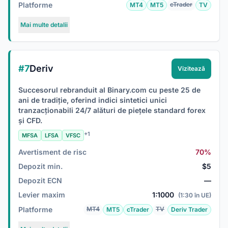
Platforme
cTrader
MT4
MT5
TV
Mai multe detalii
#7
Deriv
Vizitează
Succesorul rebranduit al Binary.com cu peste 25 de
ani de tradiție, oferind indici sintetici unici
tranzacționabili 24/7 alături de piețele standard forex
și CFD.
+1
MFSA
LFSA
VFSC
Avertisment de risc
70%
Depozit min.
$5
Depozit ECN
—
Levier maxim
1:1000
(1:30 în UE)
Platforme
MT4
TV
MT5
cTrader
Deriv Trader