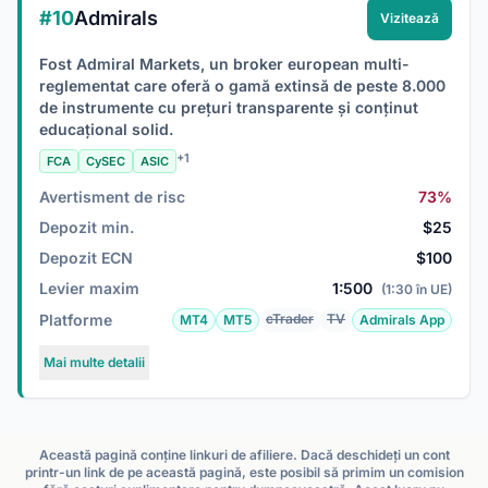
#10
Admirals
Vizitează
Fost Admiral Markets, un broker european multi-
reglementat care oferă o gamă extinsă de peste 8.000
de instrumente cu prețuri transparente și conținut
educațional solid.
+1
FCA
CySEC
ASIC
Avertisment de risc
73%
Depozit min.
$25
Depozit ECN
$100
Levier maxim
1:500
(1:30 în UE)
Platforme
cTrader
TV
MT4
MT5
Admirals App
Mai multe detalii
Această pagină conține linkuri de afiliere. Dacă deschideți un cont
printr-un link de pe această pagină, este posibil să primim un comision