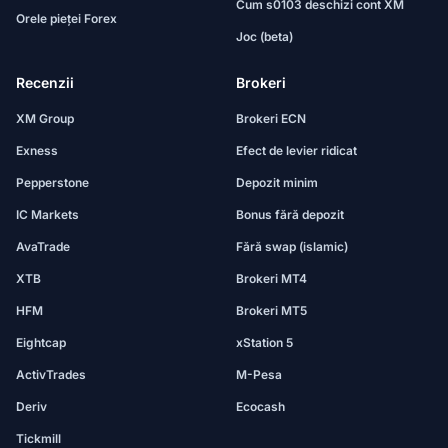
Cum s0103 deschizi cont XM
Orele pieței Forex
Joc (beta)
Recenzii
Brokeri
XM Group
Brokeri ECN
Exness
Efect de levier ridicat
Pepperstone
Depozit minim
IC Markets
Bonus fără depozit
AvaTrade
Fără swap (islamic)
XTB
Brokeri MT4
HFM
Brokeri MT5
Eightcap
xStation 5
ActivTrades
M-Pesa
Deriv
Ecocash
Tickmill