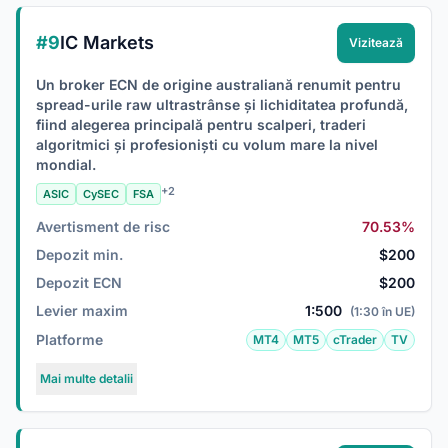
#9
IC Markets
Vizitează
Un broker ECN de origine australiană renumit pentru
spread-urile raw ultrastrânse și lichiditatea profundă,
fiind alegerea principală pentru scalperi, traderi
algoritmici și profesioniști cu volum mare la nivel
mondial.
+2
ASIC
CySEC
FSA
Avertisment de risc
70.53%
Depozit min.
$200
Depozit ECN
$200
Levier maxim
1:500
(1:30 în UE)
Platforme
MT4
MT5
cTrader
TV
Mai multe detalii