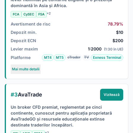
dominantă în Asia și Africa.
+2
FCA
CySEC
FSA
Avertisment de risc
78.79%
Depozit min.
$10
Depozit ECN
$200
Levier maxim
1:2000
(1:30 în UE)
Platforme
cTrader
TV
MT4
MT5
Exness Terminal
Mai multe detalii
#3
AvaTrade
Vizitează
Un broker CFD premiat, reglementat pe cinci
continente, cunoscut pentru aplicația proprietară
AvaTradeGO și resursele educaționale extinse
destinate traderilor începători.
+2