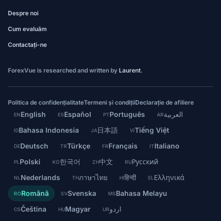
Despre noi
Cum evaluăm
Contactați-ne
ForexVue is researched and written by
Laurent
.
Politica de confidențialitate
Termeni și condiții
Declarație de afiliere
English
Español
Português
العربية
EN
ES
PT
AR
Bahasa Indonesia
日本語
Tiếng Việt
ID
JA
VI
Deutsch
Türkçe
Français
Italiano
DE
TR
FR
IT
Polski
한국어
中文
Русский
PL
KO
ZH
RU
Nederlands
ภาษาไทย
हिन्दी
Ελληνικά
NL
TH
HI
EL
Română
Svenska
Bahasa Melayu
RO
SV
MS
Čeština
Magyar
اردو
CS
HU
UR