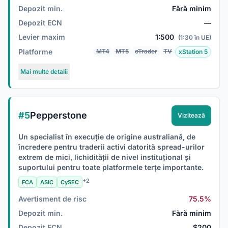
Depozit min.
Fără minim
Depozit ECN
—
Levier maxim
1:500
(1:30 în UE)
Platforme
MT4
MT5
cTrader
TV
xStation 5
Mai multe detalii
#5
Pepperstone
Vizitează
Un specialist în execuție de origine australiană, de
încredere pentru traderii activi datorită spread-urilor
extrem de mici, lichidității de nivel instituțional și
suportului pentru toate platformele terțe importante.
+2
FCA
ASIC
CySEC
Avertisment de risc
75.5%
Depozit min.
Fără minim
Depozit ECN
$200