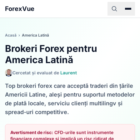
ForexVue
Acasă
›
America Latină
Brokeri Forex pentru
America Latină
Cercetat și evaluat de
Laurent
Top brokeri forex care acceptă traderi din țările
Americii Latine, aleși pentru suportul metodelor
de plată locale, serviciu clienți multilingv și
spread-uri competitive.
Avertisment de risc:
CFD-urile sunt instrumente
financiare complexe și implică un risc ridicat de