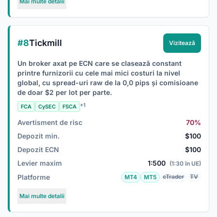
Mai multe detalii
#8
Tickmill
Vizitează
Un broker axat pe ECN care se clasează constant
printre furnizorii cu cele mai mici costuri la nivel
global, cu spread-uri raw de la 0,0 pips și comisioane
de doar $2 per lot per parte.
+1
FCA
CySEC
FSCA
Avertisment de risc
70%
Depozit min.
$100
Depozit ECN
$100
Levier maxim
1:500
(1:30 în UE)
Platforme
cTrader
TV
MT4
MT5
Mai multe detalii