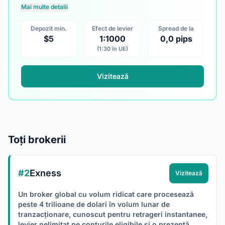
Mai multe detalii
Depozit min.
Efect de levier
Spread de la
$5
1:1000
0,0 pips
(1:30 în UE)
Vizitează
Toți brokerii
#2
Exness
Vizitează
Un broker global cu volum ridicat care procesează
peste 4 trilioane de dolari în volum lunar de
tranzacționare, cunoscut pentru retrageri instantanee,
levier nelimitat pe conturile eligibile și o prezență