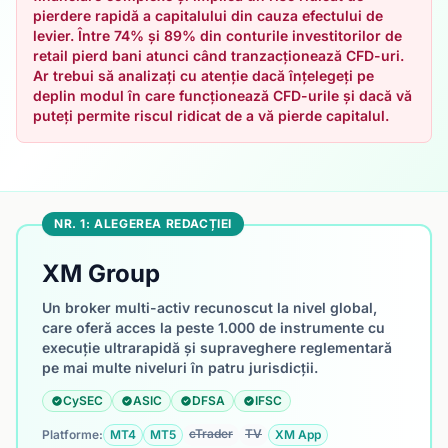
pierdere rapidă a capitalului din cauza efectului de
levier. Între 74% și 89% din conturile investitorilor de
retail pierd bani atunci când tranzacționează CFD-uri.
Ar trebui să analizați cu atenție dacă înțelegeți pe
deplin modul în care funcționează CFD-urile și dacă vă
puteți permite riscul ridicat de a vă pierde capitalul.
NR. 1: ALEGEREA REDACȚIEI
XM Group
Un broker multi-activ recunoscut la nivel global,
care oferă acces la peste 1.000 de instrumente cu
execuție ultrarapidă și supraveghere reglementară
pe mai multe niveluri în patru jurisdicții.
CySEC
ASIC
DFSA
IFSC
cTrader
TV
Platforme:
MT4
MT5
XM App