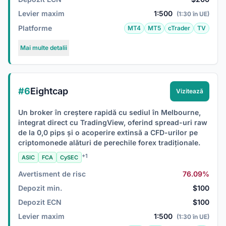
Levier maxim
1:500
(1:30 în UE)
Platforme
MT4
MT5
cTrader
TV
Mai multe detalii
#6
Eightcap
Vizitează
Un broker în creștere rapidă cu sediul în Melbourne,
integrat direct cu TradingView, oferind spread-uri raw
de la 0,0 pips și o acoperire extinsă a CFD-urilor pe
criptomonede alături de perechile forex tradiționale.
+1
ASIC
FCA
CySEC
Avertisment de risc
76.09%
Depozit min.
$100
Depozit ECN
$100
Levier maxim
1:500
(1:30 în UE)