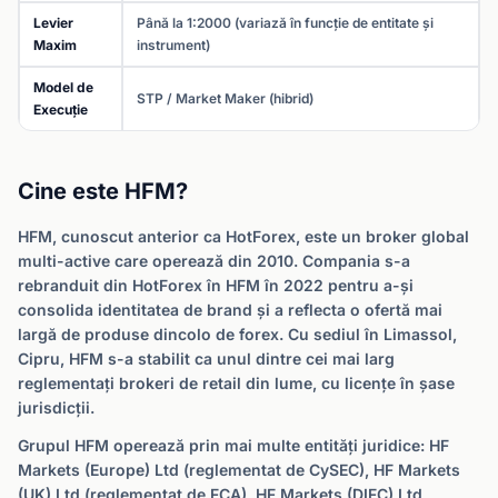
Levier
Până la 1:2000 (variază în funcție de entitate și
Maxim
instrument)
Model de
STP / Market Maker (hibrid)
Execuție
Cine este HFM?
HFM, cunoscut anterior ca HotForex, este un broker global
multi-active care operează din 2010. Compania s-a
rebranduit din HotForex în HFM în 2022 pentru a-și
consolida identitatea de brand și a reflecta o ofertă mai
largă de produse dincolo de forex. Cu sediul în Limassol,
Cipru, HFM s-a stabilit ca unul dintre cei mai larg
reglementați brokeri de retail din lume, cu licențe în șase
jurisdicții.
Grupul HFM operează prin mai multe entități juridice: HF
Markets (Europe) Ltd (reglementat de CySEC), HF Markets
(UK) Ltd (reglementat de FCA), HF Markets (DIFC) Ltd