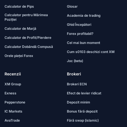
Calculator de Pips
Glosar
Calculator pentru Mărimea
Academia de trading
Poziției
Ghid Începători
Calculator de Marjă
Forex profitabil?
Calculator de Profit/Pierdere
Cel mai bun moment
Calculator Dobândă Compusă
Cum s0103 deschizi cont XM
Orele pieței Forex
Joc (beta)
Recenzii
Brokeri
XM Group
Brokeri ECN
Exness
Efect de levier ridicat
Pepperstone
Depozit minim
IC Markets
Bonus fără depozit
AvaTrade
Fără swap (islamic)