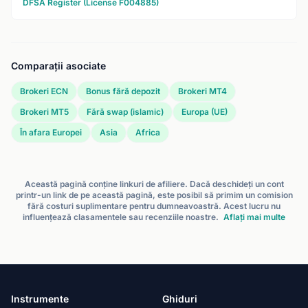
DFSA Register (License F004885)
Comparații asociate
Brokeri ECN
Bonus fără depozit
Brokeri MT4
Brokeri MT5
Fără swap (islamic)
Europa (UE)
În afara Europei
Asia
Africa
Această pagină conține linkuri de afiliere. Dacă deschideți un cont
printr-un link de pe această pagină, este posibil să primim un comision
fără costuri suplimentare pentru dumneavoastră. Acest lucru nu
influențează clasamentele sau recenziile noastre.
Aflați mai multe
Instrumente
Ghiduri