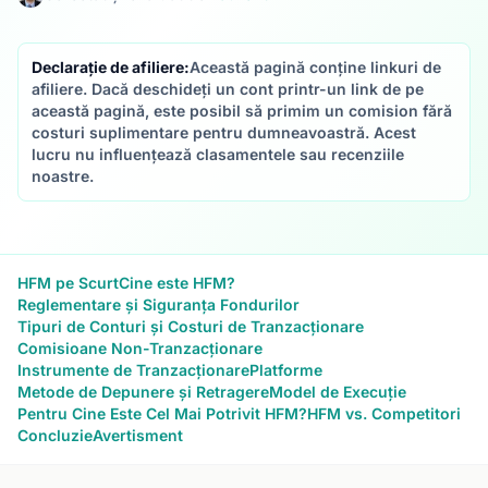
Declarație de afiliere:
Această pagină conține linkuri de
afiliere. Dacă deschideți un cont printr-un link de pe
această pagină, este posibil să primim un comision fără
costuri suplimentare pentru dumneavoastră. Acest
lucru nu influențează clasamentele sau recenziile
noastre.
HFM pe Scurt
Cine este HFM?
Reglementare și Siguranța Fondurilor
Tipuri de Conturi și Costuri de Tranzacționare
Comisioane Non-Tranzacționare
Instrumente de Tranzacționare
Platforme
Metode de Depunere și Retragere
Model de Execuție
Pentru Cine Este Cel Mai Potrivit HFM?
HFM vs. Competitori
Concluzie
Avertisment