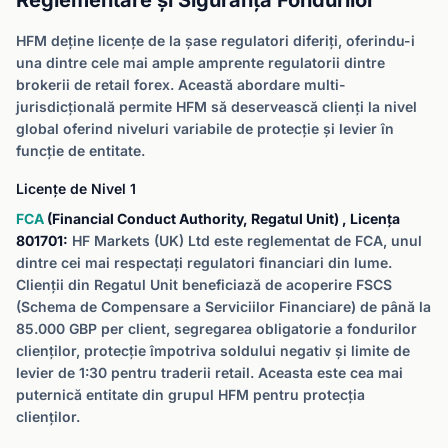
Reglementare și Siguranța Fondurilor
HFM deține licențe de la șase regulatori diferiți, oferindu-i
una dintre cele mai ample amprente regulatorii dintre
brokerii de retail forex. Această abordare multi-
jurisdicțională permite HFM să deservească clienți la nivel
global oferind niveluri variabile de protecție și levier în
funcție de entitate.
Licențe de Nivel 1
FCA
(Financial Conduct Authority, Regatul Unit) , Licența
801701:
HF Markets (UK) Ltd este reglementat de FCA, unul
dintre cei mai respectați regulatori financiari din lume.
Clienții din Regatul Unit beneficiază de acoperire FSCS
(Schema de Compensare a Serviciilor Financiare) de până la
85.000 GBP per client, segregarea obligatorie a fondurilor
clienților, protecție împotriva soldului negativ și limite de
levier de 1:30 pentru traderii retail. Aceasta este cea mai
puternică entitate din grupul HFM pentru protecția
clienților.