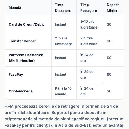
Timp
Timp
Depozit
Metodă
Depunere
Retragere
Minim
2–10 zile
Card de Credit/Debit
Instant
$0
lucrătoare
2–5 zile
2–5 zile
Transfer Bancar
$0
lucrătoare
lucrătoare
Portofele Electronice
În 24 de
Instant
$0
(Skrill, Neteller)
ore
În 24 de
FasaPay
Instant
$0
ore
Până la 10
În 24 de
Criptomonedă
$0
minute
ore
HFM procesează cererile de retragere în termen de 24 de
ore în zilele lucrătoare. Suportul pentru depozite în
criptomonede și metode de plată specifice regiunii (precum
FasaPay pentru clienții din Asia de Sud-Est) este un avantaj