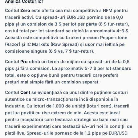
Analiza Costurilor
Contul
Zero
este oferta cea mai competitivă a HFM pentru
traderii activi. Cu spread-uri EUR/USD pornind de la 0,0
pips și un comision de 3 $ per lot per parte (6 $ tur-retur),
costul total per lot standard se ridică la aproximativ 4-6 $.
Aceasta este competitivă cu brokeri precum Pepperstone
(Razor) și IC Markets (Raw Spread) și ușor mai ieftină pe
comisioane singure (6 $ vs. 7 $ tur-retur).
Contul
Pro
oferă un teren de mijloc cu spread-uri de la 0,5
pips și fără comision. La aproximativ 5-7 $ per lot standard
total, este o opțiune bună pentru traderii care preferă
prețuri mai simple fără un comision separat.
Contul
Cent
se evidențiază ca unul dintre puținele conturi
autentice de micro-tranzacționare încă disponibile în
industrie. Cu loturi de 1.000 de unități (loturi cent), traderii
pot lua poziții cu risc extrem de mic. Acesta este ideal
pentru începătorii care testează strategii cu bani reali sau
traderii experimentați care testează EA-uri noi în condiții de
piață live. Spread-urile pornesc de la 1,2 pips pe EUR/USD