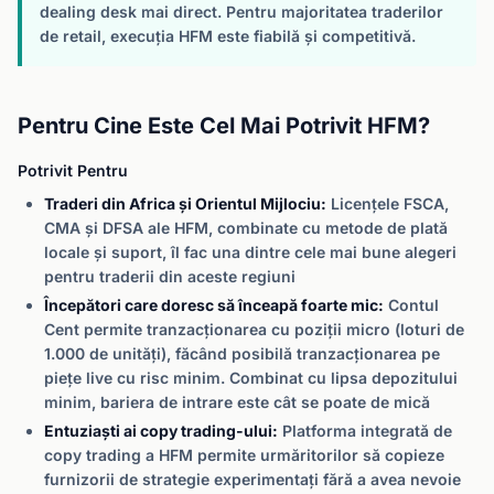
dealing desk mai direct. Pentru majoritatea traderilor
de retail, execuția HFM este fiabilă și competitivă.
Pentru Cine Este Cel Mai Potrivit HFM?
Potrivit Pentru
Traderi din Africa și Orientul Mijlociu:
Licențele FSCA,
CMA și DFSA ale HFM, combinate cu metode de plată
locale și suport, îl fac una dintre cele mai bune alegeri
pentru traderii din aceste regiuni
Începători care doresc să înceapă foarte mic:
Contul
Cent permite tranzacționarea cu poziții micro (loturi de
1.000 de unități), făcând posibilă tranzacționarea pe
piețe live cu risc minim. Combinat cu lipsa depozitului
minim, bariera de intrare este cât se poate de mică
Entuziaști ai copy trading-ului:
Platforma integrată de
copy trading a HFM permite urmăritorilor să copieze
furnizorii de strategie experimentați fără a avea nevoie