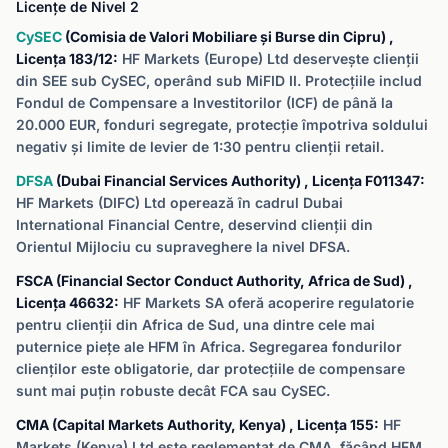
Licențe de Nivel 2
CySEC
(Comisia de Valori Mobiliare și Burse din Cipru) ,
Licența 183/12:
HF Markets (Europe) Ltd deservește clienții
din SEE sub CySEC, operând sub MiFID II. Protecțiile includ
Fondul de Compensare a Investitorilor (ICF) de până la
20.000 EUR, fonduri segregate, protecție împotriva soldului
negativ și limite de levier de 1:30 pentru clienții retail.
DFSA
(Dubai Financial Services Authority) , Licența F011347:
HF Markets (DIFC) Ltd operează în cadrul Dubai
International Financial Centre, deservind clienții din
Orientul Mijlociu cu supraveghere la nivel DFSA.
FSCA (Financial Sector Conduct Authority, Africa de Sud) ,
Licența 46632:
HF Markets SA oferă acoperire regulatorie
pentru clienții din Africa de Sud, una dintre cele mai
puternice piețe ale HFM în Africa. Segregarea fondurilor
clienților este obligatorie, dar protecțiile de compensare
sunt mai puțin robuste decât FCA sau CySEC.
CMA (Capital Markets Authority, Kenya) , Licența 155:
HF
Markets (Kenya) Ltd este reglementat de CMA, făcând HFM