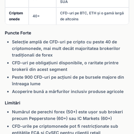
SUA
Criptom
CFD-uri pe BTC, ETH și o gamă largă
40+
onede
de altcoins
Puncte Forte
Selecție amplă de CFD-uri pe cripto cu peste 40 de
criptomonede, mai mult decât majoritatea brokerilor
tradiționali de forex
CFD-uri pe obligațiuni disponibile, o raritate printre
brokerii din acest segment
Peste 900 CFD-uri pe acțiuni de pe bursele majore din
întreaga lume
Acoperire bună a mărfurilor inclusiv produse agricole
Limitări
Numărul de perechi forex (50+) este ușor sub brokeri
precum Pepperstone (60+) sau IC Markets (60+)
CFD-urile pe criptomonede pot fi restricționate sub
entitățile FCA și CySEC pentru clienții retail