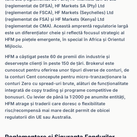
(reglementat de DFSA), HF Markets SA (Pty) Ltd
(reglementat de FSCA), HF Markets (Seychelles) Ltd
(reglementat de FSA) și HF Markets (Kenya) Ltd
(reglementat de CMA). Această amprentă regulatorie largă
este un diferențiator cheie și reflectă focusul strategic al
HFM pe piețele emergente, în special în Africa și Orientul
Mijlociu.
HFM a câștigat peste 60 de premii din industrie și
deservește clienți în peste 150 de țări. Brokerul este
cunoscut pentru oferirea unor tipuri diverse de conturi, de
la conturi Cent concepute pentru micro-tranzacționare la
conturi Zero cu spread-uri brute, alături de funcționalitate
integrată de copy trading și programe competitive de
bonusuri. Cu levier de până la 1:2000 pe anumite entități,
HFM atrage și traderii care doresc o flexibilitate
risc/recompensă mai mare decât permit de obicei
regulatorii din UE sau Australia.