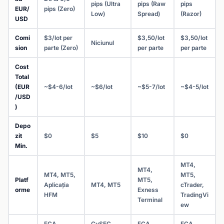
pips (Ultra
pips (Raw
pips
EUR/
pips (Zero)
Low)
Spread)
(Razor)
USD
Comi
$3/lot per
$3,50/lot
$3,50/lot
Niciunul
sion
parte (Zero)
per parte
per parte
Cost
Total
(EUR
~$4-6/lot
~$6/lot
~$5-7/lot
~$4-5/lot
/USD
)
Depo
zit
$0
$5
$10
$0
Min.
MT4,
MT4,
MT4, MT5,
MT5,
Platf
MT5,
Aplicația
MT4, MT5
cTrader,
orme
Exness
HFM
TradingVi
Terminal
ew
FCA,
CySEC,
FCA,
FCA,