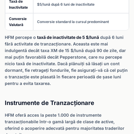
Taxă de
$5/lună după 6 luni de inactivitate
Inactivitate
Conversie
Conversie standard la cursul predominant
Valutară
HFM percepe o
taxă de inactivitate de 5 $/lună
după 6 luni
fără activitate de tranzacționare. Aceasta este mai
indulgentă decât taxa XM de 15 $/lună după 90 de zile, dar
mai puțin favorabilă decât Pepperstone, care nu percepe
nicio taxă de inactivitate. Dacă plănuiți să lăsați un cont
dormant, fie retrageți fondurile, fie asigurați-vă că cel puțin
o tranzacție este plasată în fiecare perioadă de șase luni
pentru a evita taxarea.
Instrumente de Tranzacționare
HFM oferă acces la peste 1.000 de instrumente
tranzacționabile într-o gamă largă de clase de active,
oferind o acoperire adecvată pentru majoritatea traderilor