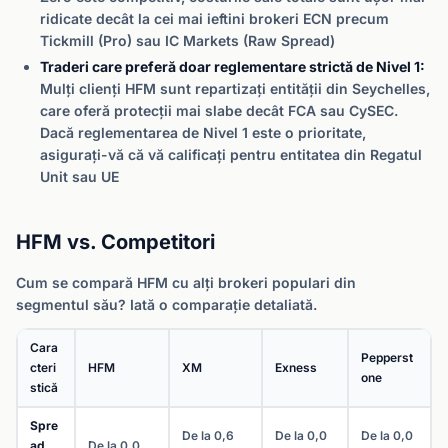
ridicate decât la cei mai ieftini brokeri ECN precum
Tickmill (Pro) sau IC Markets (Raw Spread)
Traderi care preferă doar reglementare strictă de Nivel 1:
Mulți clienți HFM sunt repartizați entității din Seychelles,
care oferă protecții mai slabe decât FCA sau CySEC.
Dacă reglementarea de Nivel 1 este o prioritate,
asigurați-vă că vă calificați pentru entitatea din Regatul
Unit sau UE
HFM vs. Competitori
Cum se compară HFM cu alți brokeri populari din
segmentul său? Iată o comparație detaliată.
Cara
Pepperst
cteri
HFM
XM
Exness
one
stică
Spre
De la 0,6
De la 0,0
De la 0,0
ad
De la 0,0