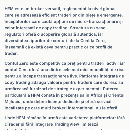
HFM este un broker versatil, reglementat la nivel global,
care se adresează eficient traderilor din piețele emergente,
începătorilor care caută opțiuni de micro-tranzacționare și
celor interesați de copy trading. Structura cu șase
regulatori oferă o acoperire globală autentică, iar
diversitatea tipurilor de conturi, de la Cent la Zero,
înseamnă că există ceva pentru practic orice profil de
trader.
Contul Zero este competitiv ca preț pentru traderii activi, iar
contul Cent oferă una dintre cele mai mici modalități de risc
pentru a începe tranzacționarea live. Platforma integrată de
copy trading adaugă valoare pentru traderii care doresc să
urmărească furnizori de strategie experimentați. Puterea
particulară a HFM constă în prezența sa în Africa și Orientul
Mijlociu, unde deține licențe dedicate și oferă servicii
localizate pe care mulți brokeri internaționali nu le oferă.
Unde HFM rămâne în urmă este varietatea platformelor: fără
cTrader și fără integrare TradingView limitează