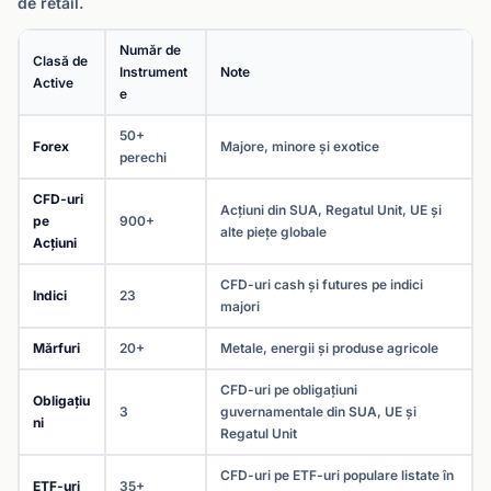
de retail.
Număr de
Clasă de
Instrument
Note
Active
e
50+
Forex
Majore, minore și exotice
perechi
CFD-uri
Acțiuni din SUA, Regatul Unit, UE și
pe
900+
alte piețe globale
Acțiuni
CFD-uri cash și futures pe indici
Indici
23
majori
Mărfuri
20+
Metale, energii și produse agricole
CFD-uri pe obligațiuni
Obligațiu
3
guvernamentale din SUA, UE și
ni
Regatul Unit
CFD-uri pe ETF-uri populare listate în
ETF-uri
35+