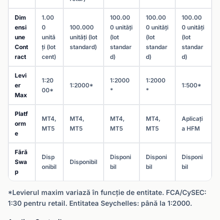
Dim
1.00
100.00
100.00
100.00
ensi
0
100.000
0 unități
0 unități
0 unități
une
unită
unități (lot
(lot
(lot
(lot
Cont
ți (lot
standard)
standar
standar
standar
ract
cent)
d)
d)
d)
Levi
1:20
1:2000
1:2000
er
1:2000*
1:500*
00*
*
*
Max
Platf
MT4,
MT4,
MT4,
MT4,
Aplicați
orm
MT5
MT5
MT5
MT5
a HFM
e
Fără
Disp
Disponi
Disponi
Disponi
Swa
Disponibil
onibil
bil
bil
bil
p
*Levierul maxim variază în funcție de entitate. FCA/CySEC:
1:30 pentru retail. Entitatea Seychelles: până la 1:2000.