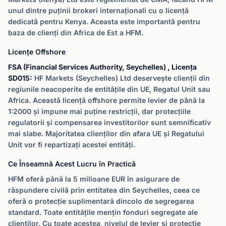
unul dintre puținii brokeri internaționali cu o licență
dedicată pentru Kenya. Aceasta este importantă pentru
baza de clienți din Africa de Est a HFM.
Licențe Offshore
FSA (Financial Services Authority, Seychelles) , Licența
SD015:
HF Markets (Seychelles) Ltd deservește clienții din
regiunile neacoperite de entitățile din UE, Regatul Unit sau
Africa. Această licență offshore permite levier de până la
1:2000 și impune mai puține restricții, dar protecțiile
regulatorii și compensarea investitorilor sunt semnificativ
mai slabe. Majoritatea clienților din afara UE și Regatului
Unit vor fi repartizați acestei entități.
Ce Înseamnă Acest Lucru în Practică
HFM oferă până la 5 milioane EUR în asigurare de
răspundere civilă prin entitatea din Seychelles, ceea ce
oferă o protecție suplimentară dincolo de segregarea
standard. Toate entitățile mențin fonduri segregate ale
clienților. Cu toate acestea, nivelul de levier și protecție