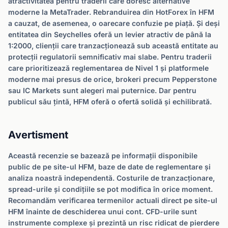
atractivitatea pentru traderii care doresc alternative
moderne la MetaTrader. Rebranduirea din HotForex în HFM
a cauzat, de asemenea, o oarecare confuzie pe piață. Și deși
entitatea din Seychelles oferă un levier atractiv de până la
1:2000, clienții care tranzacționează sub această entitate au
protecții regulatorii semnificativ mai slabe. Pentru traderii
care prioritizează reglementarea de Nivel 1 și platformele
moderne mai presus de orice, brokeri precum Pepperstone
sau IC Markets sunt alegeri mai puternice. Dar pentru
publicul său țintă, HFM oferă o ofertă solidă și echilibrată.
Avertisment
Această recenzie se bazează pe informații disponibile
public de pe site-ul HFM, baze de date de reglementare și
analiza noastră independentă. Costurile de tranzacționare,
spread-urile și condițiile se pot modifica în orice moment.
Recomandăm verificarea termenilor actuali direct pe site-ul
HFM înainte de deschiderea unui cont. CFD-urile sunt
instrumente complexe și prezintă un risc ridicat de pierdere