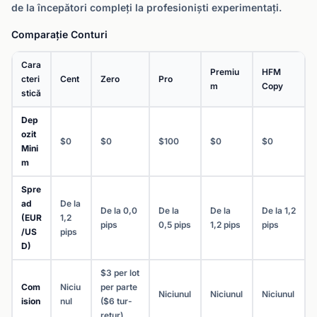
de la începători compleți la profesioniști experimentați.
Comparație Conturi
Cara
Premiu
HFM
cteri
Cent
Zero
Pro
m
Copy
stică
Dep
ozit
$0
$0
$100
$0
$0
Mini
m
Spre
ad
De la
De la 0,0
De la
De la
De la 1,2
(EUR
1,2
pips
0,5 pips
1,2 pips
pips
/US
pips
D)
$3 per lot
Com
Niciu
per parte
Niciunul
Niciunul
Niciunul
ision
nul
($6 tur-
retur)