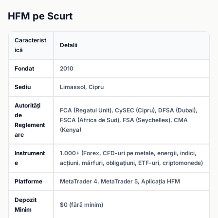
HFM pe Scurt
Caracterist
Detalii
ică
Fondat
2010
Sediu
Limassol, Cipru
Autorități
FCA (Regatul Unit), CySEC (Cipru), DFSA (Dubai),
de
FSCA (Africa de Sud), FSA (Seychelles), CMA
Reglement
(Kenya)
are
Instrument
1.000+ (Forex, CFD-uri pe metale, energii, indici,
e
acțiuni, mărfuri, obligațiuni, ETF-uri, criptomonede)
Platforme
MetaTrader 4, MetaTrader 5, Aplicația HFM
Depozit
$0 (fără minim)
Minim