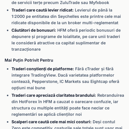
de servicii terțe precum ZuluTrade sau Myfxbook
Traderi care caută levier ridicat:
Levierul de până la
1:2000 pe entitatea din Seychelles este printre cele mai
ridicate disponibile de la un broker multi-reglementat
Căutători de bonusuri:
HFM oferă periodic bonusuri de
depunere și programe de loialitate, pe care unii traderi
le consideră atractive ca capital suplimentar de
tranzacționare
Mai Puțin Potrivit Pentru
Traderi conștienți de platforme:
Fără cTrader și fără
integrare TradingView. Dacă varietatea platformelor
contează, Pepperstone, IC Markets sau Eightcap oferă
opțiuni mai bune
Traderi care apreciază claritatea brandului:
Rebranduirea
din HotForex în HFM a cauzat o oarecare confuzie, iar
structura cu multiple entități poate face neclar ce
reglementări se aplică clienților noi
Scalperi care caută cele mai mici costuri:
Deși contul
Zero este competitiv, costurile sale totale sunt ușor mai