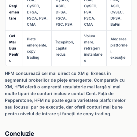
Regl
CySEC,
ASIC,
CySEC,
ASIC,
emen
DFSA,
DFSA,
FSA,
CySEC,
tare
FSCA, FSA,
FSCA,
FSCA,
DFSA,
CMA
FSC, FSA
CMA
BaFin
Cel
Volum
Piețe
Alegerea
Mai
Începători,
mare,
emergente,
platforme
Bun
capital
retrageri
copy
i,
Pentr
redus
instantane
trading
execuție
u
e
HFM concurează cel mai direct cu XM și Exness în
segmentul brokerilor de piețe emergente. Comparativ cu
XM, HFM oferă o amprentă regulatorie mai largă și mai
multe tipuri de conturi inclusiv contul Cent. Față de
Pepperstone, HFM nu poate egala varietatea platformelor
sau focusul pur pe execuție, dar oferă conturi mai bune
pentru nivelul de intrare și funcții de copy trading.
Concluzie