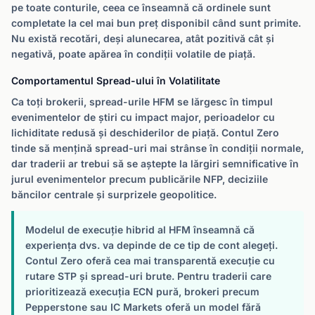
pe toate conturile, ceea ce înseamnă că ordinele sunt
completate la cel mai bun preț disponibil când sunt primite.
Nu există recotări, deși alunecarea, atât pozitivă cât și
negativă, poate apărea în condiții volatile de piață.
Comportamentul Spread-ului în Volatilitate
Ca toți brokerii, spread-urile HFM se lărgesc în timpul
evenimentelor de știri cu impact major, perioadelor cu
lichiditate redusă și deschiderilor de piață. Contul Zero
tinde să mențină spread-uri mai strânse în condiții normale,
dar traderii ar trebui să se aștepte la lărgiri semnificative în
jurul evenimentelor precum publicările NFP, deciziile
băncilor centrale și surprizele geopolitice.
Modelul de execuție hibrid al HFM înseamnă că
experiența dvs. va depinde de ce tip de cont alegeți.
Contul Zero oferă cea mai transparentă execuție cu
rutare STP și spread-uri brute. Pentru traderii care
prioritizează execuția ECN pură, brokeri precum
Pepperstone sau IC Markets oferă un model fără