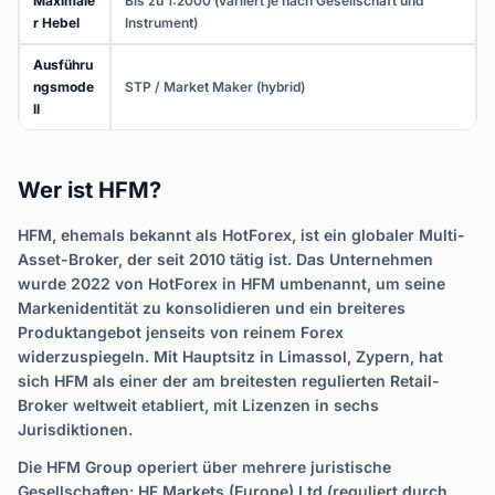
Maximale
Bis zu 1:2000 (variiert je nach Gesellschaft und
r Hebel
Instrument)
Ausführu
ngsmode
STP / Market Maker (hybrid)
ll
Wer ist HFM?
HFM, ehemals bekannt als HotForex, ist ein globaler Multi-
Asset-Broker, der seit 2010 tätig ist. Das Unternehmen
wurde 2022 von HotForex in HFM umbenannt, um seine
Markenidentität zu konsolidieren und ein breiteres
Produktangebot jenseits von reinem Forex
widerzuspiegeln. Mit Hauptsitz in Limassol, Zypern, hat
sich HFM als einer der am breitesten regulierten Retail-
Broker weltweit etabliert, mit Lizenzen in sechs
Jurisdiktionen.
Die HFM Group operiert über mehrere juristische
Gesellschaften: HF Markets (Europe) Ltd (reguliert durch