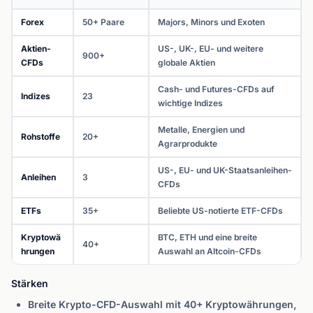
Forex
50+ Paare
Majors, Minors und Exoten
Aktien-
US-, UK-, EU- und weitere
900+
CFDs
globale Aktien
Cash- und Futures-CFDs auf
Indizes
23
wichtige Indizes
Metalle, Energien und
Rohstoffe
20+
Agrarprodukte
US-, EU- und UK-Staatsanleihen-
Anleihen
3
CFDs
ETFs
35+
Beliebte US-notierte ETF-CFDs
Kryptowä
BTC, ETH und eine breite
40+
hrungen
Auswahl an Altcoin-CFDs
Stärken
Breite Krypto-CFD-Auswahl mit 40+ Kryptowährungen,