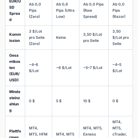
EUR/U
Ab 0,0
Ab 0,6
Ab 0,0 Pips
Ab 0,0
SD
Pips
Pips (Ultra
(Raw
Pips
Sprea
(Zero)
Low)
Spread)
(Razor)
d
3 $/Lot
3,50
Komm
3,50 $/Lot
pro Seite
Keine
$/Lot pro
ission
pro Seite
(Zero)
Seite
Gesa
mtkos
~4–6
~4–5
ten
~6 $/Lot
~5–7 $/Lot
$/Lot
$/Lot
(EUR/
USD)
Minde
steinz
0 $
5 $
10 $
0 $
ahlun
g
MT4,
MT4,
MT4, MT5,
MT5,
Plattfo
MT5, HFM
MT4, MT5
Exness
cTrader,
rmen