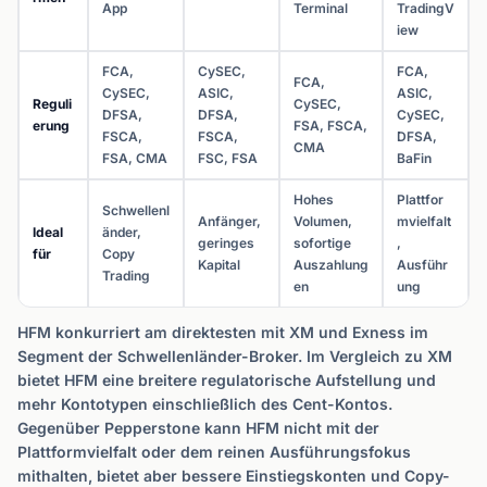
App
Terminal
TradingV
iew
FCA,
CySEC,
FCA,
FCA,
CySEC,
ASIC,
ASIC,
Reguli
CySEC,
DFSA,
DFSA,
CySEC,
erung
FSA, FSCA,
FSCA,
FSCA,
DFSA,
CMA
FSA, CMA
FSC, FSA
BaFin
Hohes
Plattfor
Schwellenl
Anfänger,
Volumen,
mvielfalt
Ideal
änder,
geringes
sofortige
,
für
Copy
Kapital
Auszahlung
Ausführ
Trading
en
ung
HFM konkurriert am direktesten mit XM und Exness im
Segment der Schwellenländer-Broker. Im Vergleich zu XM
bietet HFM eine breitere regulatorische Aufstellung und
mehr Kontotypen einschließlich des Cent-Kontos.
Gegenüber Pepperstone kann HFM nicht mit der
Plattformvielfalt oder dem reinen Ausführungsfokus
mithalten, bietet aber bessere Einstiegskonten und Copy-