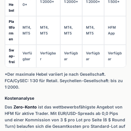
1:2000*
1:2000*
1:2000*
1:500*
He
0*
bel
Pla
ttfo
MT4,
MT4,
MT4,
MT4,
HFM
rm
MT5
MT5
MT5
MT5
App
en
Sw
Verfü
Verfügba
Verfügb
Verfügb
Verfügb
ap-
gbar
r
ar
ar
ar
frei
*Der maximale Hebel variiert je nach Gesellschaft.
FCA/CySEC: 1:30 für Retail. Seychellen-Gesellschaft: bis zu
1:2000.
Kostenanalyse
Das
Zero-Konto
ist das wettbewerbsfähigste Angebot von
HFM für aktive Trader. Mit EUR/USD-Spreads ab 0,0 Pips
und einer Kommission von 3 $ pro Lot pro Seite (6 $ Round
Turn) belaufen sich die Gesamtkosten pro Standard-Lot auf