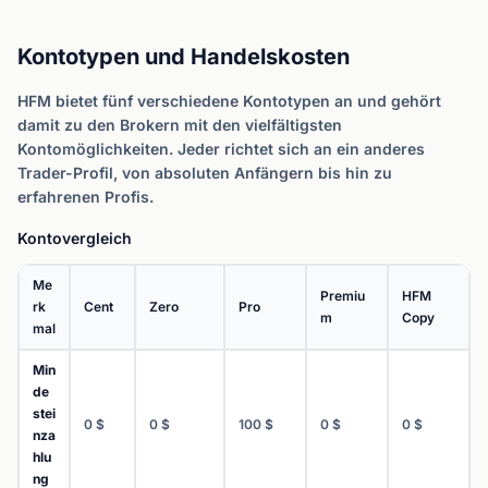
Kontotypen und Handelskosten
HFM bietet fünf verschiedene Kontotypen an und gehört
damit zu den Brokern mit den vielfältigsten
Kontomöglichkeiten. Jeder richtet sich an ein anderes
Trader-Profil, von absoluten Anfängern bis hin zu
erfahrenen Profis.
Kontovergleich
Me
Premiu
HFM
rk
Cent
Zero
Pro
m
Copy
mal
Min
de
stei
0 $
0 $
100 $
0 $
0 $
nza
hlu
ng