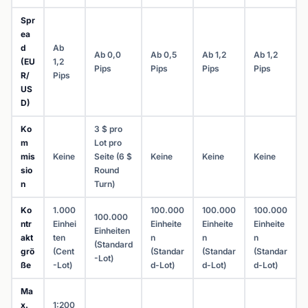
Spr
ea
d
Ab
Ab 0,0
Ab 0,5
Ab 1,2
Ab 1,2
(EU
1,2
Pips
Pips
Pips
Pips
R/
Pips
US
D)
Ko
3 $ pro
m
Lot pro
mis
Keine
Seite (6 $
Keine
Keine
Keine
sio
Round
n
Turn)
Ko
1.000
100.000
100.000
100.000
100.000
ntr
Einhei
Einheite
Einheite
Einheite
Einheiten
akt
ten
n
n
n
(Standard
grö
(Cent
(Standar
(Standar
(Standar
-Lot)
ße
-Lot)
d-Lot)
d-Lot)
d-Lot)
Ma
x.
1:200