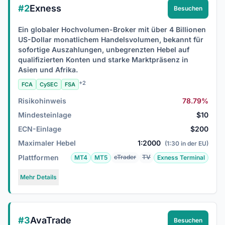
#2
Exness
Besuchen
Ein globaler Hochvolumen-Broker mit über 4 Billionen
US-Dollar monatlichem Handelsvolumen, bekannt für
sofortige Auszahlungen, unbegrenzten Hebel auf
qualifizierten Konten und starke Marktpräsenz in
Asien und Afrika.
+2
FCA
CySEC
FSA
Risikohinweis
78.79%
Mindesteinlage
$10
ECN-Einlage
$200
Maximaler Hebel
1:2000
(1:30 in der EU)
Plattformen
cTrader
TV
MT4
MT5
Exness Terminal
Mehr Details
#3
AvaTrade
Besuchen