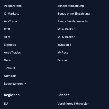
Pepperstone
Mindesteinzahlung
IC Markets
Bonus ohne Einzahlung
AvaTrade
Swap-frei (Islamisch)
XTB
MT4-Broker
HFM
MT5-Broker
Eightcap
xStation 5
ActivTrades
M-Pesa
Deriv
Ecocash
Tickmill
Admirals
Bewertungen →
Regionen
Länder
EU
Vereinigtes Königreich