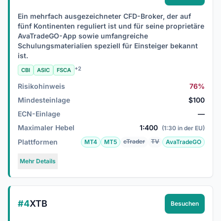
Ein mehrfach ausgezeichneter CFD-Broker, der auf
fünf Kontinenten reguliert ist und für seine proprietäre
AvaTradeGO-App sowie umfangreiche
Schulungsmaterialien speziell für Einsteiger bekannt
ist.
+2
CBI
ASIC
FSCA
Risikohinweis
76%
Mindesteinlage
$100
ECN-Einlage
—
Maximaler Hebel
1:400
(1:30 in der EU)
Plattformen
cTrader
TV
MT4
MT5
AvaTradeGO
Mehr Details
#4
XTB
Besuchen