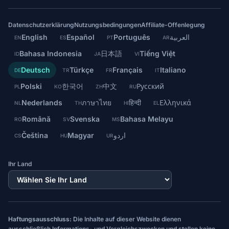
Datenschutzerklärung
Nutzungsbedingungen
Affiliate-Offenlegung
English
Español
Português
العربية
EN
ES
PT
AR
Bahasa Indonesia
日本語
Tiếng Việt
ID
JA
VI
Deutsch
Türkçe
Français
Italiano
DE
TR
FR
IT
Polski
한국어
中文
Русский
PL
KO
ZH
RU
Nederlands
ภาษาไทย
हिन्दी
Ελληνικά
NL
TH
HI
EL
Română
Svenska
Bahasa Melayu
RO
SV
MS
Čeština
Magyar
اردو
CS
HU
UR
Ihr Land
Haftungsausschluss:
Die Inhalte auf dieser Website dienen
ausschließlich Informations- und Vergleichszwecken und stellen keine