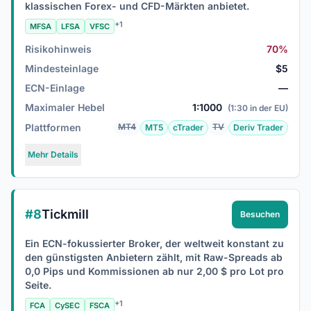
klassischen Forex- und CFD-Märkten anbietet.
+1
MFSA
LFSA
VFSC
Risikohinweis
70%
Mindesteinlage
$5
ECN-Einlage
—
Maximaler Hebel
1:1000
(1:30 in der EU)
Plattformen
MT4
TV
MT5
cTrader
Deriv Trader
Mehr Details
#8
Tickmill
Besuchen
Ein ECN-fokussierter Broker, der weltweit konstant zu
den günstigsten Anbietern zählt, mit Raw-Spreads ab
0,0 Pips und Kommissionen ab nur 2,00 $ pro Lot pro
Seite.
+1
FCA
CySEC
FSCA