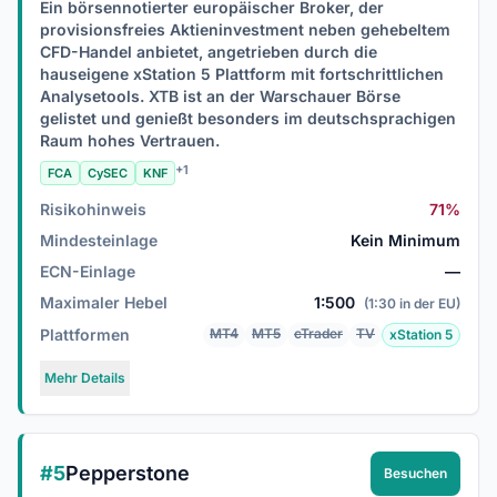
Ein börsennotierter europäischer Broker, der
provisionsfreies Aktieninvestment neben gehebeltem
CFD-Handel anbietet, angetrieben durch die
hauseigene xStation 5 Plattform mit fortschrittlichen
Analysetools. XTB ist an der Warschauer Börse
gelistet und genießt besonders im deutschsprachigen
Raum hohes Vertrauen.
+1
FCA
CySEC
KNF
Risikohinweis
71%
Mindesteinlage
Kein Minimum
ECN-Einlage
—
Maximaler Hebel
1:500
(1:30 in der EU)
Plattformen
MT4
MT5
cTrader
TV
xStation 5
Mehr Details
#5
Pepperstone
Besuchen