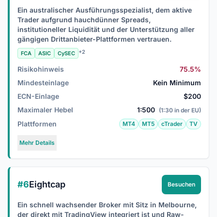
Ein australischer Ausführungsspezialist, dem aktive
Trader aufgrund hauchdünner Spreads,
institutioneller Liquidität und der Unterstützung aller
gängigen Drittanbieter-Plattformen vertrauen.
+2
FCA
ASIC
CySEC
Risikohinweis
75.5%
Mindesteinlage
Kein Minimum
ECN-Einlage
$200
Maximaler Hebel
1:500
(1:30 in der EU)
Plattformen
MT4
MT5
cTrader
TV
Mehr Details
#6
Eightcap
Besuchen
Ein schnell wachsender Broker mit Sitz in Melbourne,
der direkt mit TradingView integriert ist und Raw-