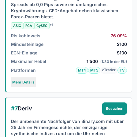
Spreads ab 0,0 Pips sowie ein umfangreiches
Kryptowährungs-CFD-Angebot neben klassischen
Forex-Paaren bietet.
+1
ASIC
FCA
CySEC
Risikohinweis
76.09%
Mindesteinlage
$100
ECN-Einlage
$100
Maximaler Hebel
1:500
(1:30 in der EU)
Plattformen
cTrader
MT4
MT5
TV
Mehr Details
#7
Deriv
Besuchen
Der umbenannte Nachfolger von Binary.com mit über
25 Jahren Firmengeschichte, der einzigartige
synthetische Indizes rund um die Uhr neben