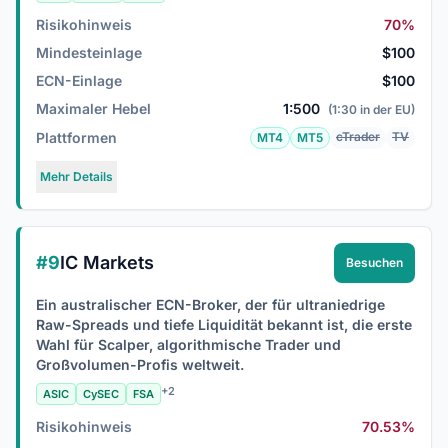
Risikohinweis
70%
Mindesteinlage
$100
ECN-Einlage
$100
Maximaler Hebel
1:500
(1:30 in der EU)
Plattformen
cTrader
TV
MT4
MT5
Mehr Details
#9
IC Markets
Besuchen
Ein australischer ECN-Broker, der für ultraniedrige
Raw-Spreads und tiefe Liquidität bekannt ist, die erste
Wahl für Scalper, algorithmische Trader und
Großvolumen-Profis weltweit.
+2
ASIC
CySEC
FSA
Risikohinweis
70.53%