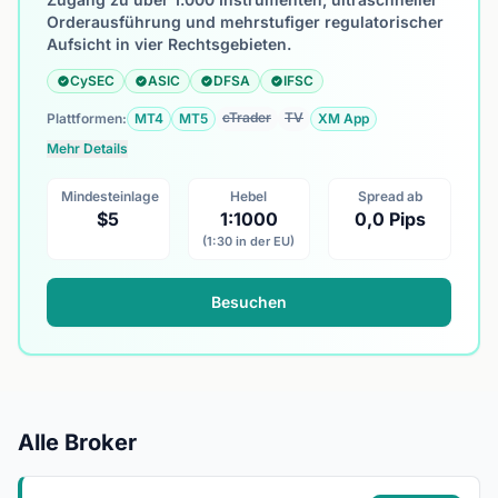
Orderausführung und mehrstufiger regulatorischer
Aufsicht in vier Rechtsgebieten.
CySEC
ASIC
DFSA
IFSC
cTrader
TV
Plattformen:
MT4
MT5
XM App
Mehr Details
Mindesteinlage
Hebel
Spread ab
$5
1:1000
0,0 Pips
(1:30 in der EU)
Besuchen
Alle Broker