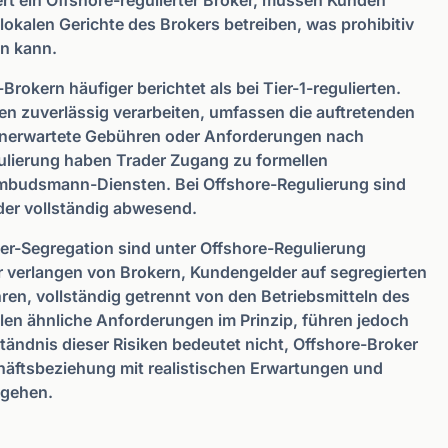
ert ein Offshore-regulierter Broker, müssen Kunden
okalen Gerichte des Brokers betreiben, was prohibitiv
in kann.
okern häufiger berichtet als bei Tier-1-regulierten.
n zuverlässig verarbeiten, umfassen die auftretenden
unerwartete Gebühren oder Anforderungen nach
ulierung haben Trader Zugang zu formellen
mbudsmann-Diensten. Bei Offshore-Regulierung sind
er vollständig abwesend.
r-Segregation sind unter Offshore-Regulierung
er verlangen von Brokern, Kundengelder auf segregierten
en, vollständig getrennt von den Betriebsmitteln des
llen ähnliche Anforderungen im Prinzip, führen jedoch
ändnis dieser Risiken bedeutet nicht, Offshore-Broker
häftsbeziehung mit realistischen Erwartungen und
gehen.