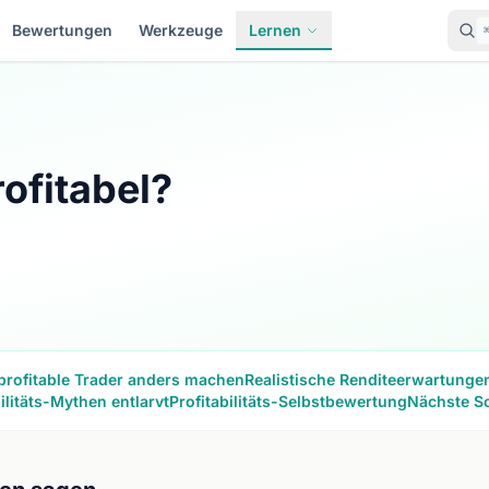
Bewertungen
Werkzeuge
Lernen
rofitabel?
profitable Trader anders machen
Realistische Renditeerwartunge
bilitäts-Mythen entlarvt
Profitabilitäts-Selbstbewertung
Nächste Sc