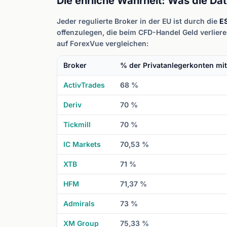
Die ehrliche Wahrheit: Was die Da
Jeder regulierte Broker in der EU ist durch die
E
offenzulegen, die beim CFD-Handel Geld verlieren.
auf ForexVue vergleichen:
Broker
% der Privatanlegerkonten mit
ActivTrades
68 %
Deriv
70 %
Tickmill
70 %
IC Markets
70,53 %
XTB
71 %
HFM
71,37 %
Admirals
73 %
XM Group
75,33 %