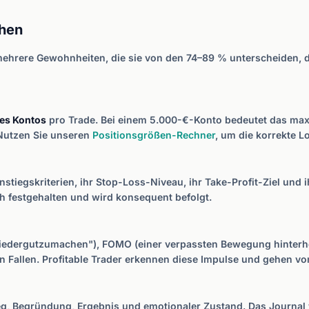
chen
n mehrere Gewohnheiten, die sie von den 74–89 % unterscheiden, d
res Kontos
pro Trade. Bei einem 5.000-€-Konto bedeutet das maxi
 Nutzen Sie unseren
Positionsgrößen-Rechner
, um die korrekte L
instiegskriterien, ihr Stop-Loss-Niveau, ihr Take-Profit-Ziel un
ich festgehalten und wird konsequent befolgt.
wiedergutzumachen"), FOMO (einer verpassten Bewegung hinterhe
n Fallen. Profitable Trader erkennen diese Impulse und gehen v
ieg, Begründung, Ergebnis und emotionaler Zustand. Das Journa