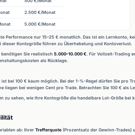
nat
500 €/Monat
Monat
2.500 €/Monat
Monat
5.000 €/Monat
nte Performance nur 15–25 € monatlich. Das ist ein Lernkonto, k
 dieser Kontogröße führen zu Überhebelung und Kontoverlust.
enötigen Sie realistisch
5.000–10.000 €
. Für Vollzeit-Trading
enshaltungskosten als Rücklage.
ist bei 100 € kaum möglich. Bei der 1-%-Regel dürfen Sie pro Tra
liegen bei wenigen Cent pro Trade. Betrachten Sie 100 € als Lehr
um zu sehen, wie Ihre Kontogröße die handelbare Lot-Größe bei 
lität
ariablen ab: Ihrer
Trefferquote
(Prozentsatz der Gewinn-Trades) 