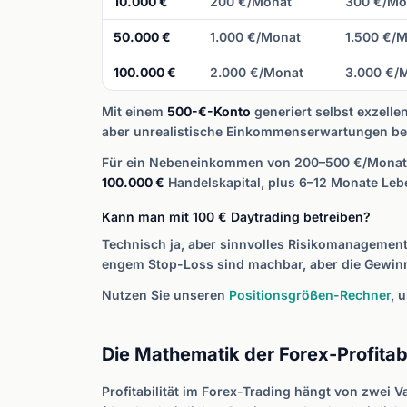
10.000 €
200 €/Monat
300 €/Mo
50.000 €
1.000 €/Monat
1.500 €/
100.000 €
2.000 €/Monat
3.000 €/
Mit einem
500-€-Konto
generiert selbst exzelle
aber unrealistische Einkommenserwartungen bei
Für ein Nebeneinkommen von 200–500 €/Monat b
100.000 €
Handelskapital, plus 6–12 Monate Leb
Kann man mit 100 € Daytrading betreiben?
Technisch ja, aber sinnvolles Risikomanagement 
engem Stop-Loss sind machbar, aber die Gewinne 
Nutzen Sie unseren
Positionsgrößen-Rechner
, 
Die Mathematik der Forex-Profitabi
Profitabilität im Forex-Trading hängt von zwei V