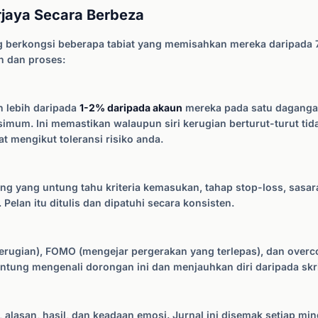
jaya Secara Berbeza
berkongsi beberapa tabiat yang memisahkan mereka daripada 74
in dan proses:
 lebih daripada
1-2% daripada akaun
mereka pada satu daganga
imum. Ini memastikan walaupun siri kerugian berturut-turut 
t mengikut toleransi risiko anda.
yang untung tahu kriteria kemasukan, tahap stop-loss, sasaran
elan itu ditulis dan dipatuhi secara konsisten.
rugian), FOMO (mengejar pergerakan yang terlepas), dan overco
ntung mengenali dorongan ini dan menjauhkan diri daripada skr
 alasan, hasil, dan keadaan emosi. Jurnal ini disemak setiap mi