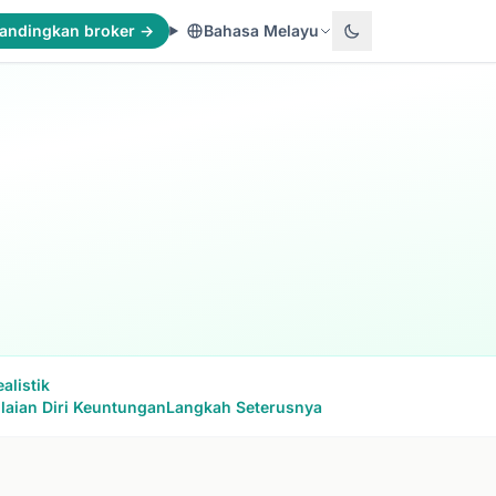
andingkan broker →
Bahasa Melayu
alistik
laian Diri Keuntungan
Langkah Seterusnya