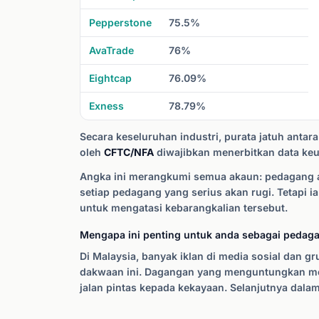
Pepperstone
75.5%
AvaTrade
76%
Eightcap
76.09%
Exness
78.79%
Secara keseluruhan industri, purata jatuh antar
oleh
CFTC/NFA
diwajibkan menerbitkan data k
Angka ini merangkumi semua akaun: pedagang akti
setiap pedagang yang serius akan rugi. Tetapi 
untuk mengatasi kebarangkalian tersebut.
Mengapa ini penting untuk anda sebagai pedag
Di Malaysia, banyak iklan di media sosial dan 
dakwaan ini. Dagangan yang menguntungkan mem
jalan pintas kepada kekayaan. Selanjutnya dala