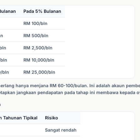
Bulanan
Pada 5% Bulanan
n
RM 100/bln
ln
RM 500/bln
bln
RM 2,500/bln
bln
RM 10,000/bln
/bln
RM 25,000/bln
merlang hanya menjana RM 60-100/bulan. Ini adalah akaun pembe
enetapkan jangkaan pendapatan pada tahap ini membawa kepada o
a
n Tahunan Tipikal
Risiko
Sangat rendah