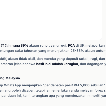
a
74% hingga 89%
akaun runcit yang rugi.
FCA
di UK melaporkan 
euntungan suku tahunan yang menunjukkan 25-35% akaun untun
f, akaun tidak aktif, dan mereka yang deposit sekali, rugi, dan
ia amaran jelas bahawa
hasil lalai adalah kerugian
, dan dagangan
ang Malaysia
grup WhatsApp menjanjikan "pendapatan pasif RM 5,000 sebulan"
ang boleh dicapai, tetapi ia memerlukan anda melayan forex 
m panduan ini, kami terangkan apa yang membezakan minoriti yan