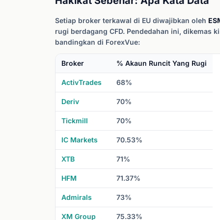
Hakikat Sebenar: Apa Kata Data
Setiap broker terkawal di EU diwajibkan oleh
ES
rugi berdagang CFD. Pendedahan ini, dikemas ki
bandingkan di ForexVue:
Broker
% Akaun Runcit Yang Rugi
ActivTrades
68%
Deriv
70%
Tickmill
70%
IC Markets
70.53%
XTB
71%
HFM
71.37%
Admirals
73%
XM Group
75.33%