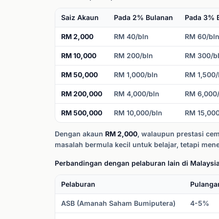
Saiz Akaun
Pada 2% Bulanan
Pada 3% 
RM 2,000
RM 40/bln
RM 60/bl
RM 10,000
RM 200/bln
RM 300/b
RM 50,000
RM 1,000/bln
RM 1,500/
RM 200,000
RM 4,000/bln
RM 6,000/
RM 500,000
RM 10,000/bln
RM 15,000
Dengan akaun
RM 2,000
, walaupun prestasi ce
masalah bermula kecil untuk belajar, tetapi m
Perbandingan dengan pelaburan lain di Malaysi
Pelaburan
Pulanga
ASB (Amanah Saham Bumiputera)
4-5%