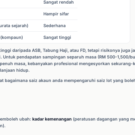
Sangat rendah
Hampir sifar
rata sejarah)
Sederhana
 (kompaun)
Sangat tinggi
nggi daripada ASB, Tabung Haji, atau FD, tetapi risikonya juga 
gi. Untuk pendapatan sampingan separuh masa (RM 500-1,500/bul
epenuh masa, kebanyakan profesional mengesyorkan sekurang
lanjaan hidup.
at bagaimana saiz akaun anda mempengaruhi saiz lot yang bol
pemboleh ubah:
kadar kemenangan
(peratusan dagangan yang m
n).