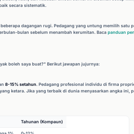
aik secara sistematik.
s beberapa dagangan rugi. Pedagang yang untung memilih satu 
erbulan-bulan sebelum menambah kerumitan. Baca
panduan pe
nyak boleh saya buat?" Berikut jawapan jujurnya:
kan
8-15% setahun
. Pedagang profesional individu di firma prop
ang ketara. Jika yang terbaik di dunia menyasarkan angka ini
Tahunan (Kompaun)
gga 1%
0-12%