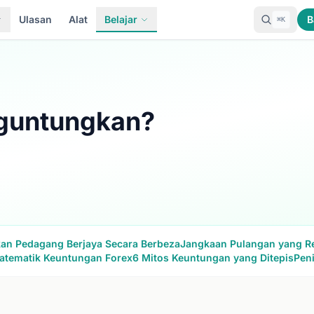
Ulasan
Alat
Belajar
B
⌘K
guntungkan?
kan Pedagang Berjaya Secara Berbeza
Jangkaan Pulangan yang Re
atematik Keuntungan Forex
6 Mitos Keuntungan yang Ditepis
Peni