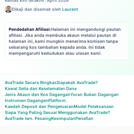
Kemas kini terakhir: April 2026
Dikaji dan disemak oleh
Laurent
Pendedahan Afiliasi:
Halaman ini mengandungi pautan
afiliasi. Jika anda membuka akaun melalui pautan di
halaman ini, kami mungkin menerima komisen tanpa
sebarang kos tambahan kepada anda. Ini tidak
mempengaruhi kedudukan atau ulasan kami.
AvaTrade Secara Ringkas
Siapakah AvaTrade?
Kawal Selia dan Keselamatan Dana
Jenis Akaun dan Kos Dagangan
Yuran Bukan Dagangan
Instrumen Dagangan
Platform
Kaedah Deposit dan Pengeluaran
Model Pelaksanaan
Siapa Yang Paling Sesuai Menggunakan AvaTrade?
AvaTrade lwn. Pesaing
Kesimpulan
Penafian