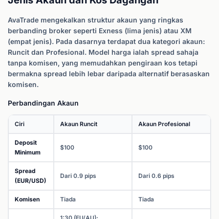
Jenis Akaun dan Kos Dagangan
AvaTrade mengekalkan struktur akaun yang ringkas
berbanding broker seperti Exness (lima jenis) atau XM
(empat jenis). Pada dasarnya terdapat dua kategori akaun:
Runcit dan Profesional. Model harga ialah spread sahaja
tanpa komisen, yang memudahkan pengiraan kos tetapi
bermakna spread lebih lebar daripada alternatif berasaskan
komisen.
Perbandingan Akaun
Ciri
Akaun Runcit
Akaun Profesional
Deposit
$100
$100
Minimum
Spread
Dari 0.9 pips
Dari 0.6 pips
(EUR/USD)
Komisen
Tiada
Tiada
1:30 (EU/AU);