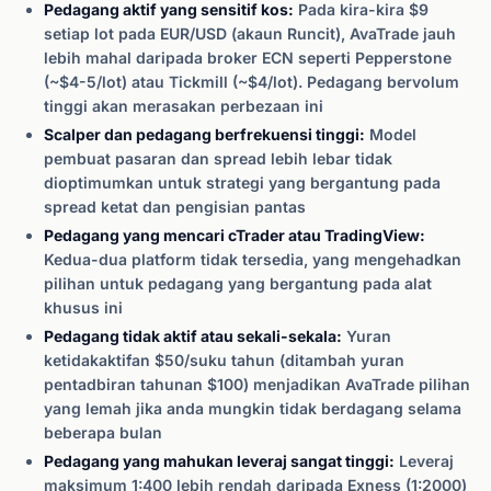
Pedagang aktif yang sensitif kos:
Pada kira-kira $9
setiap lot pada EUR/USD (akaun Runcit), AvaTrade jauh
lebih mahal daripada broker ECN seperti Pepperstone
(~$4-5/lot) atau Tickmill (~$4/lot). Pedagang bervolum
tinggi akan merasakan perbezaan ini
Scalper dan pedagang berfrekuensi tinggi:
Model
pembuat pasaran dan spread lebih lebar tidak
dioptimumkan untuk strategi yang bergantung pada
spread ketat dan pengisian pantas
Pedagang yang mencari cTrader atau TradingView:
Kedua-dua platform tidak tersedia, yang mengehadkan
pilihan untuk pedagang yang bergantung pada alat
khusus ini
Pedagang tidak aktif atau sekali-sekala:
Yuran
ketidakaktifan $50/suku tahun (ditambah yuran
pentadbiran tahunan $100) menjadikan AvaTrade pilihan
yang lemah jika anda mungkin tidak berdagang selama
beberapa bulan
Pedagang yang mahukan leveraj sangat tinggi:
Leveraj
maksimum 1:400 lebih rendah daripada Exness (1:2000)