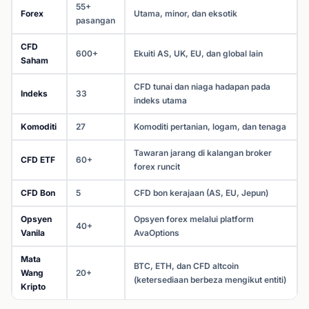
55+
Forex
Utama, minor, dan eksotik
pasangan
CFD
600+
Ekuiti AS, UK, EU, dan global lain
Saham
CFD tunai dan niaga hadapan pada
Indeks
33
indeks utama
Komoditi
27
Komoditi pertanian, logam, dan tenaga
Tawaran jarang di kalangan broker
CFD ETF
60+
forex runcit
CFD Bon
5
CFD bon kerajaan (AS, EU, Jepun)
Opsyen
Opsyen forex melalui platform
40+
Vanila
AvaOptions
Mata
BTC, ETH, dan CFD altcoin
Wang
20+
(ketersediaan berbeza mengikut entiti)
Kripto