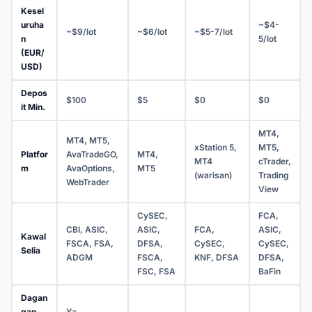
Kesel
uruha
~$4-
~$9/lot
~$6/lot
~$5-7/lot
n
5/lot
(EUR/
USD)
Depos
$100
$5
$0
$0
it Min.
MT4,
MT4, MT5,
xStation 5,
MT5,
Platfor
AvaTradeGO,
MT4,
MT4
cTrader,
m
AvaOptions,
MT5
(warisan)
Trading
WebTrader
View
CySEC,
FCA,
CBI, ASIC,
ASIC,
FCA,
ASIC,
Kawal
FSCA, FSA,
DFSA,
CySEC,
CySEC,
Selia
ADGM
FSCA,
KNF, DFSA
DFSA,
FSC, FSA
BaFin
Dagan
gan
Ya