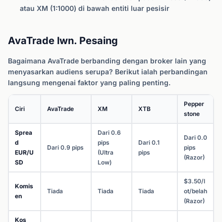
atau XM (1:1000) di bawah entiti luar pesisir
AvaTrade lwn. Pesaing
Bagaimana AvaTrade berbanding dengan broker lain yang
menyasarkan audiens serupa? Berikut ialah perbandingan
langsung mengenai faktor yang paling penting.
Pepper
Ciri
AvaTrade
XM
XTB
stone
Sprea
Dari 0.6
Dari 0.0
d
pips
Dari 0.1
Dari 0.9 pips
pips
EUR/U
(Ultra
pips
(Razor)
SD
Low)
$3.50/l
Komis
Tiada
Tiada
Tiada
ot/belah
en
(Razor)
Kos