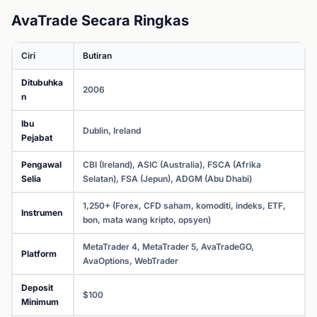
AvaTrade Secara Ringkas
Ciri
Butiran
Ditubuhka
2006
n
Ibu
Dublin, Ireland
Pejabat
Pengawal
CBI (Ireland), ASIC (Australia), FSCA (Afrika
Selia
Selatan), FSA (Jepun), ADGM (Abu Dhabi)
1,250+ (Forex, CFD saham, komoditi, indeks, ETF,
Instrumen
bon, mata wang kripto, opsyen)
MetaTrader 4, MetaTrader 5, AvaTradeGO,
Platform
AvaOptions, WebTrader
Deposit
$100
Minimum