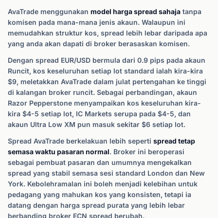
AvaTrade menggunakan
model harga spread sahaja
tanpa
komisen pada mana-mana jenis akaun. Walaupun ini
memudahkan struktur kos, spread lebih lebar daripada apa
yang anda akan dapati di broker berasaskan komisen.
Dengan spread EUR/USD bermula dari 0.9 pips pada akaun
Runcit, kos keseluruhan setiap lot standard ialah kira-kira
$9, meletakkan AvaTrade dalam julat pertengahan ke tinggi
di kalangan broker runcit. Sebagai perbandingan, akaun
Razor Pepperstone menyampaikan kos keseluruhan kira-
kira $4-5 setiap lot, IC Markets serupa pada $4-5, dan
akaun Ultra Low XM pun masuk sekitar $6 setiap lot.
Spread AvaTrade berkelakuan lebih seperti
spread tetap
semasa waktu pasaran normal
. Broker ini beroperasi
sebagai pembuat pasaran dan umumnya mengekalkan
spread yang stabil semasa sesi standard London dan New
York. Kebolehramalan ini boleh menjadi kelebihan untuk
pedagang yang mahukan kos yang konsisten, tetapi ia
datang dengan harga spread purata yang lebih lebar
berbanding broker ECN spread berubah.