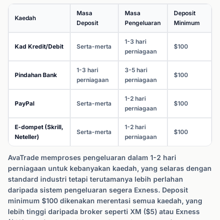
Masa
Masa
Deposit
Kaedah
Deposit
Pengeluaran
Minimum
1-3 hari
Kad Kredit/Debit
Serta-merta
$100
perniagaan
1-3 hari
3-5 hari
Pindahan Bank
$100
perniagaan
perniagaan
1-2 hari
PayPal
Serta-merta
$100
perniagaan
E-dompet (Skrill,
1-2 hari
Serta-merta
$100
Neteller)
perniagaan
AvaTrade memproses pengeluaran dalam 1-2 hari
perniagaan untuk kebanyakan kaedah, yang selaras dengan
standard industri tetapi terutamanya lebih perlahan
daripada sistem pengeluaran segera Exness. Deposit
minimum $100 dikenakan merentasi semua kaedah, yang
lebih tinggi daripada broker seperti XM ($5) atau Exness