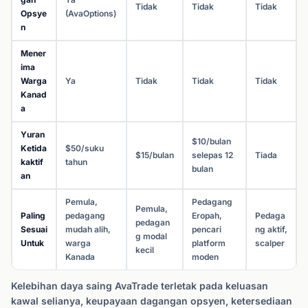
Tidak
Tidak
Tidak
Opsye
(AvaOptions)
n
Mener
ima
Warga
Ya
Tidak
Tidak
Tidak
Kanad
a
Yuran
$10/bulan
Ketida
$50/suku
$15/bulan
selepas 12
Tiada
kaktif
tahun
bulan
an
Pemula,
Pedagang
Pemula,
Paling
pedagang
Eropah,
Pedaga
pedagan
Sesuai
mudah alih,
pencari
ng aktif,
g modal
Untuk
warga
platform
scalper
kecil
Kanada
moden
Kelebihan daya saing AvaTrade terletak pada keluasan
kawal selianya, keupayaan dagangan opsyen, ketersediaan