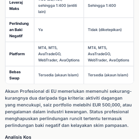
Leveraj
sehingga 1:400 (entiti
Sehingga 1:400
Maks
lain)
Perlindung
an Baki
Ya
Tidak (diketepikan)
Negatif
MT4, MT5,
MT4, MT5,
Platform
AvaTradeGO,
AvaTradeGO,
WebTrader, AvaOptions
WebTrader, AvaOptions
Bebas
Tersedia (akaun Islam)
Tersedia (akaun Islam)
Swap
Akaun Profesional di EU memerlukan memenuhi sekurang-
kurangnya dua daripada tiga kriteria: aktiviti dagangan
yang mencukupi, saiz portfolio melebihi EUR 500,000, atau
pengalaman dalam industri kewangan. Status profesional
menghapuskan perlindungan runcit tertentu termasuk
perlindungan baki negatif dan kelayakan skim pampasan.
Analisis Kos