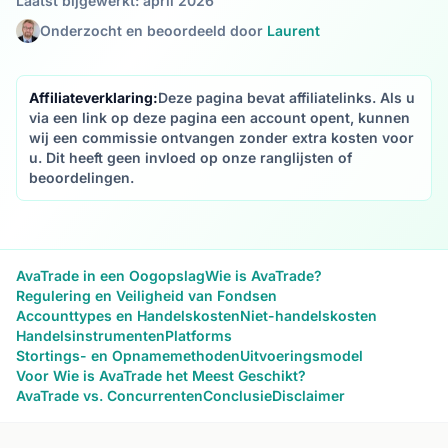
Laatst bijgewerkt: april 2026
Onderzocht en beoordeeld door
Laurent
Affiliateverklaring:
Deze pagina bevat affiliatelinks. Als u
via een link op deze pagina een account opent, kunnen
wij een commissie ontvangen zonder extra kosten voor
u. Dit heeft geen invloed op onze ranglijsten of
beoordelingen.
AvaTrade in een Oogopslag
Wie is AvaTrade?
Regulering en Veiligheid van Fondsen
Accounttypes en Handelskosten
Niet-handelskosten
Handelsinstrumenten
Platforms
Stortings- en Opnamemethoden
Uitvoeringsmodel
Voor Wie is AvaTrade het Meest Geschikt?
AvaTrade vs. Concurrenten
Conclusie
Disclaimer