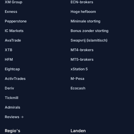
XM Group
ECN-brokers
Exness
Hoge hefboom
Pepperstone
Minimale storting
IC Markets
Bonus zonder storting
AvaTrade
Swapvrij (islamitisch)
XTB
MT4-brokers
HFM
MT5-brokers
Eightcap
xStation 5
ActivTrades
M-Pesa
Deriv
Ecocash
Tickmill
Admirals
Reviews →
Regio's
Landen