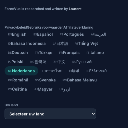
ForexVue is researched and written by
Laurent
.
Privacybeleid
Gebruiksvoorwaarden
Affiliateverklaring
English
Español
Português
العربية
EN
ES
PT
AR
Bahasa Indonesia
日本語
Tiếng Việt
ID
JA
VI
Deutsch
Türkçe
Français
Italiano
DE
TR
FR
IT
Polski
한국어
中文
Русский
PL
KO
ZH
RU
Nederlands
ภาษาไทย
हिन्दी
Ελληνικά
NL
TH
HI
EL
Română
Svenska
Bahasa Melayu
RO
SV
MS
Čeština
Magyar
اردو
CS
HU
UR
Uw land