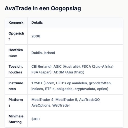
AvaTrade in een Oogopslag
Kenmerk
Details
Opgerich
2006
t
Hoofdka
Dublin, Ierland
ntoor
Toezicht
CBI (Ierland), ASIC (Australië), FSCA (Zuid-Afrika),
houders
FSA (Japan), ADGM (Abu Dhabi)
Instrume
1.250+ (Forex, CFD's op aandelen, grondstoffen,
nten
indices, ETF's, obligaties, cryptovaluta, opties)
Platform
MetaTrader 4, MetaTrader 5, AvaTradeGO,
s
AvaOptions, WebTrader
Minimale
$100
Storting