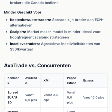
brokers die Canada bedient
Minder Geschikt Voor
Kostenbewuste traders:
Spreads zijn breder dan ECN-
alternatieven
Scalpers:
Market maker-model is minder ideaal voor
hoogfrequent scalpingstrategieen
Inactieve traders:
Agressieve inactiviteitskosten van
$50/kwartaal
AvaTrade vs. Concurrenten
Kenmer
AvaTrad
Peppe
XM
Exness
k
e
rstone
Spread
Vanaf
Vanaf
Vanaf 0,6
EUR/U
0,0
Vanaf 0,0 pips
0,9 pips
pips
SD
pips
Instrum
1.200