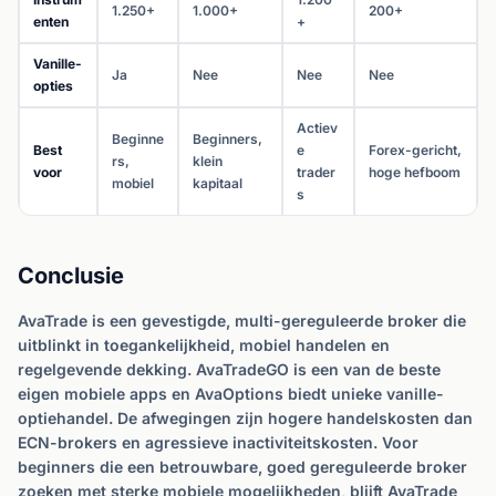
1.250+
1.000+
200+
enten
+
Vanille-
Ja
Nee
Nee
Nee
opties
Actiev
Beginne
Beginners,
Best
e
Forex-gericht,
rs,
klein
voor
trader
hoge hefboom
mobiel
kapitaal
s
Conclusie
AvaTrade is een gevestigde, multi-gereguleerde broker die
uitblinkt in toegankelijkheid, mobiel handelen en
regelgevende dekking. AvaTradeGO is een van de beste
eigen mobiele apps en AvaOptions biedt unieke vanille-
optiehandel. De afwegingen zijn hogere handelskosten dan
ECN-brokers en agressieve inactiviteitskosten. Voor
beginners die een betrouwbare, goed gereguleerde broker
zoeken met sterke mobiele mogelijkheden, blijft AvaTrade