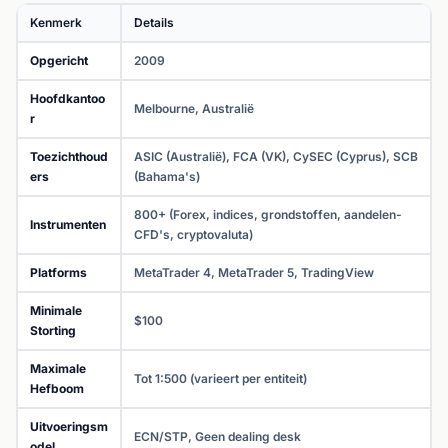
Kenmerk
Details
Opgericht
2009
Hoofdkantoo
Melbourne, Australië
r
Toezichthoud
ASIC (Australië), FCA (VK), CySEC (Cyprus), SCB
ers
(Bahama's)
800+ (Forex, indices, grondstoffen, aandelen-
Instrumenten
CFD's, cryptovaluta)
Platforms
MetaTrader 4, MetaTrader 5, TradingView
Minimale
$100
Storting
Maximale
Tot 1:500 (varieert per entiteit)
Hefboom
Uitvoeringsm
ECN/STP, Geen dealing desk
odel