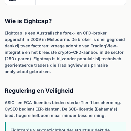
Wie is Eightcap?
Eightcap is een Australische forex- en CFD-broker
opgericht in 2009 in Melbourne. De broker is snel gegroeid
dankzij twee factoren: vroege adoptie van TradingView-
integratie en het breedste crypto-CFD-aanbod in de sector
(250+ paren). Eightcap is bijzonder populair bij technisch
georiënteerde traders die TradingView als primaire
analysetool gebruiken.
Regulering en Veiligheid
ASIC- en FCA-licenties bieden sterke Tier-1 bescherming.
CySEC bedient EER-klanten. De SCB-licentie (Bahama's)
biedt hogere hefboom maar minder bescherming.
Eightcap's vier-toezichthouder structuur dekt de