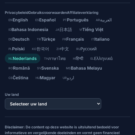
Privacybeleid
Gebruiksvoorwaarden
Affiliateverklaring
English
Español
Português
العربية
EN
ES
PT
AR
Bahasa Indonesia
日本語
Tiếng Việt
ID
JA
VI
Deutsch
Türkçe
Français
Italiano
DE
TR
FR
IT
Polski
한국어
中文
Русский
PL
KO
ZH
RU
Nederlands
ภาษาไทย
हिन्दी
Ελληνικά
NL
TH
HI
EL
Română
Svenska
Bahasa Melayu
RO
SV
MS
Čeština
Magyar
اردو
CS
HU
UR
Uw land
Disclaimer:
De content op deze website is uitsluitend bedoeld voor
informatieve en vergelijkende doeleinden en vormt geen financieel