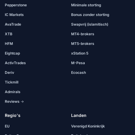
Pepperstone
Minimale storting
IC Markets
Bonus zonder storting
AvaTrade
Swapvrij (islamitisch)
XTB
MT4-brokers
HFM
MT5-brokers
Eightcap
xStation 5
ActivTrades
M-Pesa
Deriv
Ecocash
Tickmill
Admirals
Reviews →
Regio's
Landen
EU
Verenigd Koninkrijk