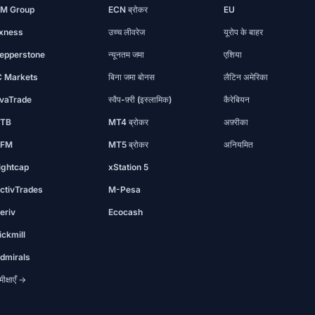
M Group
ECN ब्रोकर
EU
xness
उच्च लीवरेज
यूरोप के बाहर
epperstone
न्यूनतम जमा
एशिया
C Markets
बिना जमा बोनस
लैटिन अमेरिका
vaTrade
स्वैप-फ़्री (इस्लामिक)
कैरेबियन
TB
MT4 ब्रोकर
अफ़्रीका
FM
MT5 ब्रोकर
अनियमित
ightcap
xStation 5
ctivTrades
M-Pesa
eriv
Ecocash
ickmill
dmirals
ीक्षाएँ →