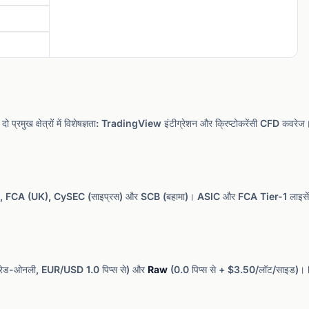
 प्रमुख क्षेत्रों में विशेषज्ञता: TradingView इंटीग्रेशन और क्रिप्टोकरेंसी CFD कवर
िया), FCA (UK), CySEC (साइप्रस) और SCB (बहामा)। ASIC और FCA Tier-1 लाइसेंस 
्रेड-ओनली, EUR/USD 1.0 पिप्स से) और
Raw
(0.0 पिप्स से + $3.50/लॉट/साइड)। Raw ख