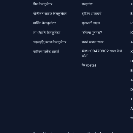
पिप कैलकुलेटर
शब्दकोश
X
पोज़ीशन साइज़ कैलकुलेटर
ट्रेडिंग अकादमी
E
मार्जिन कैलकुलेटर
शुरुआती गाइड
P
लाभ/हानि कैलकुलेटर
फॉरेक्स मुनाफा?
I
चक्रवृद्धि ब्याज कैलकुलेटर
सबसे अच्छा समय
A
XM म09470902 खाता कैसे
फ़ॉरेक्स मार्केट आवर्स
X
खोलें
H
गेम (beta)
E
A
D
T
A
सम