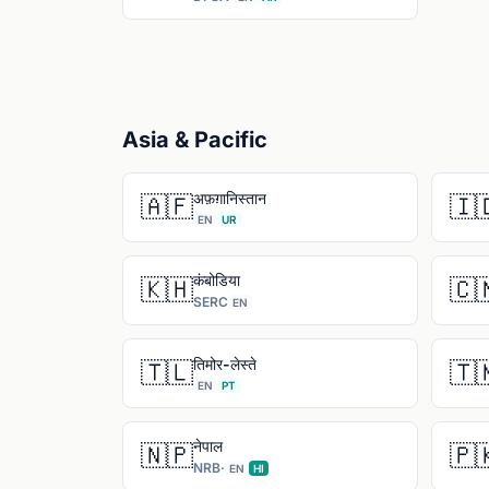
Asia & Pacific
अफ़ग़ानिस्तान
🇦🇫
🇮
EN
UR
कंबोडिया
🇰🇭
🇨
SERC
EN
तिमोर-लेस्ते
🇹🇱
🇹
EN
PT
नेपाल
🇳🇵
🇵
NRB
·
EN
HI