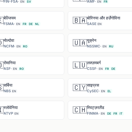
FIN-FSA
·
AMF
·
EN
SV
EN
FR
बेल्जियम
बोस्निया और हर्ज़ेगोविना

🇧🇦
FSMA
·
SASE
EN
FR
DE
NL
EN
मोल्दोवा
यूक्रेन

🇺🇦
NCFM
·
NSSMC
·
EN
RO
EN
RU
रोमानिया
लक्ज़मबर्ग

🇱🇺
ASF
·
CSSF
·
EN
RO
EN
FR
DE
सर्बिया
साइप्रस

🇨🇾
NBS
CySEC
·
EN
EN
EL
स्लोवेनिया
स्विट्ज़रलैंड

🇨🇭
ATVP
FINMA
·
EN
EN
DE
FR
IT