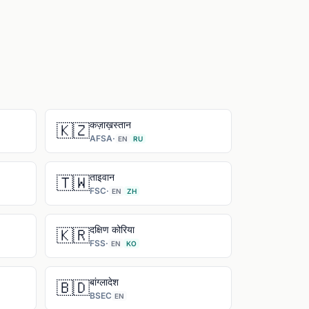
कज़ाख़स्तान
🇰🇿
AFSA
·
EN
RU
ताइवान
🇹🇼
FSC
·
EN
ZH
दक्षिण कोरिया
🇰🇷
FSS
·
EN
KO
बांग्लादेश
🇧🇩
BSEC
EN