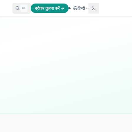
ब्रोकर तुलना करें →
हिन्दी
⌘K