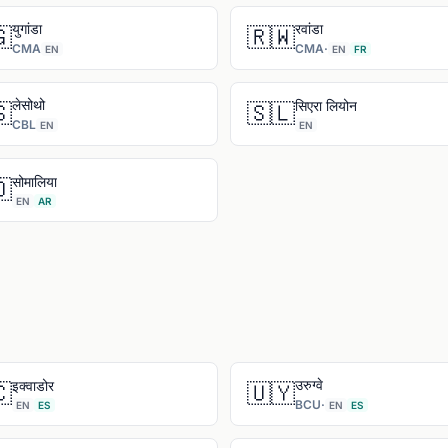
युगांडा
रवांडा

🇷🇼
CMA
CMA
·
EN
EN
FR
लेसोथो
सिएरा लियोन

🇸🇱
CBL
EN
EN
सोमालिया

EN
AR
उरुग्वे
इक्वाडोर

🇺🇾
BCU
·
EN
ES
EN
ES