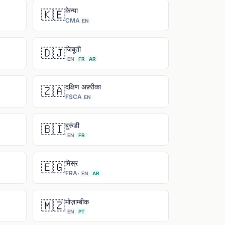
केन्या
🇰🇪
CMA
EN
जिबूती
🇩🇯
EN
FR
AR
दक्षिण अफ़्रीका
🇿🇦
FSCA
EN
बुरुंडी
🇧🇮
EN
FR
मिस्र
🇪🇬
FRA
·
EN
AR
मोज़ाम्बीक
🇲🇿
EN
PT