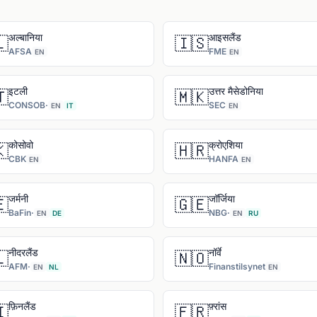
अल्बानिया
आइसलैंड

🇮🇸
AFSA
FME
EN
EN
इटली
उत्तर मैसेडोनिया

🇲🇰
CONSOB
·
SEC
EN
IT
EN
कोसोवो
क्रोएशिया

🇭🇷
CBK
HANFA
EN
EN
जर्मनी
जॉर्जिया

🇬🇪
BaFin
·
NBG
·
EN
DE
EN
RU
नीदरलैंड
नॉर्वे

🇳🇴
AFM
·
Finanstilsynet
EN
NL
EN
फ़िनलैंड
फ़्रांस

🇫🇷