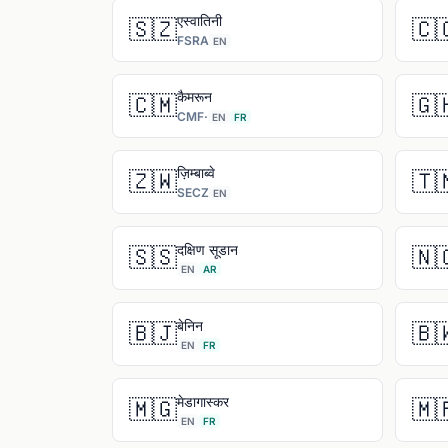
एस्वातिनी
🇸🇿
🇨
FSRA
EN
कैमरून
🇨🇲
🇬
CMF
·
EN
FR
ज़िम्बाब्वे
🇿🇼
🇹
SECZ
EN
दक्षिण सूडान
🇸🇸
🇳
EN
AR
बेनिन
🇧🇯
🇧
EN
FR
मेडागास्कर
🇲🇬
🇲
EN
FR