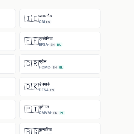
आयरलैंड
🇮🇪
CBI
EN
एस्टोनिया
🇪🇪
EFSA
·
EN
RU
ग्रीस
🇬🇷
HCMC
·
EN
EL
डेनमार्क
🇩🇰
DFSA
EN
पुर्तगाल
🇵🇹
CMVM
·
EN
PT
बुल्गारिया
🇧🇬