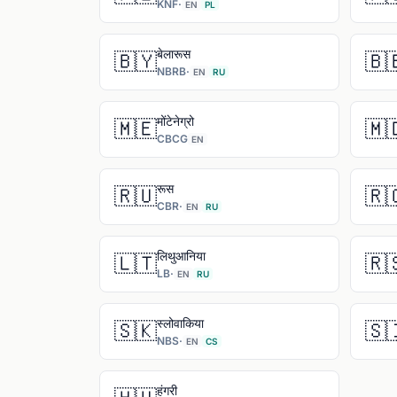
KNF
·
EN
PL
बेलारूस
🇧🇾
🇧
NBRB
·
EN
RU
मोंटेनेग्रो
🇲🇪
🇲
CBCG
EN
रूस
🇷🇺
🇷
CBR
·
EN
RU
लिथुआनिया
🇱🇹
🇷
LB
·
EN
RU
स्लोवाकिया
🇸🇰
🇸
NBS
·
EN
CS
हंगरी