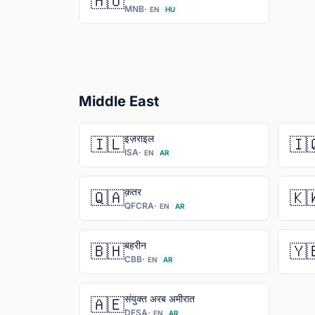
🇭🇺
MNB
·
EN
HU
Middle East
इज़राइल
🇮🇱
🇮
ISA
·
EN
AR
क़तर
🇶🇦
🇰
QFCRA
·
EN
AR
बहरीन
🇧🇭
🇾
CBB
·
EN
AR
संयुक्त अरब अमीरात
🇦🇪
DFSA
·
EN
AR