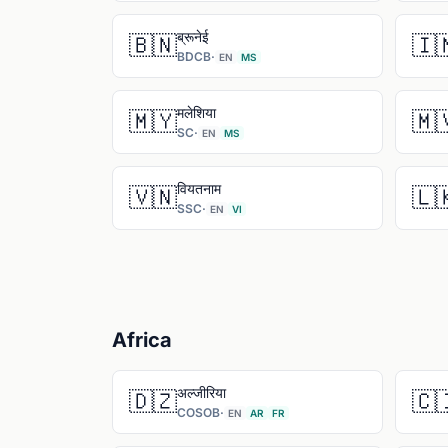
ब्रूनेई
🇧🇳
🇮
BDCB
·
EN
MS
मलेशिया
🇲🇾
🇲
SC
·
EN
MS
वियतनाम
🇻🇳
🇱
SSC
·
EN
VI
Africa
अल्जीरिया
🇩🇿
🇨
COSOB
·
EN
AR
FR