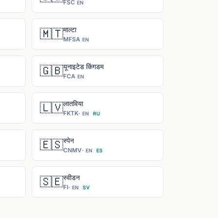
FSC
EN
माल्टा
🇲🇹
MFSA
EN
यूनाइटेड किंगडम
🇬🇧
FCA
EN
लातविया
🇱🇻
FKTK
·
EN
RU
स्पेन
🇪🇸
CNMV
·
EN
ES
स्वीडन
🇸🇪
FI
·
EN
SV