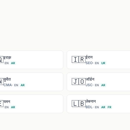
ईरान
इराक़

🇮🇷
SEO
·
EN
AR
EN
UR
कुवैत
जॉर्डन

🇯🇴
CMA
·
JSC
·
EN
AR
EN
AR
लेबनान
यमन

🇱🇧
BDL
·
EN
AR
EN
AR
FR