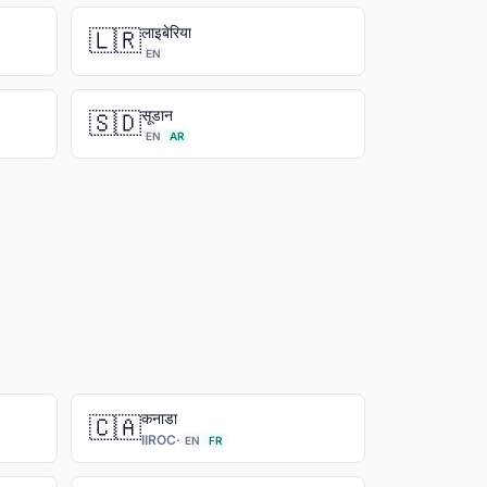
लाइबेरिया
🇱🇷
EN
सूडान
🇸🇩
EN
AR
कनाडा
🇨🇦
IIROC
·
EN
FR