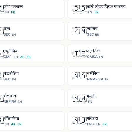
कांगो गणराज्य
कांगो लोकतांत्रिक गणराज्य

🇨🇩
EN
FR
EN
FR
घाना
ज़ाम्बिया

🇿🇲
SEC
SEC
EN
EN
ट्यूनीशिया
तंज़ानिया

🇹🇿
CMF
·
CMSA
EN
AR
FR
EN
नाइजीरिया
नामीबिया

🇳🇦
SEC
NAMFISA
EN
EN
बोत्सवाना
मलावी

🇲🇼
NBFIRA
EN
EN
मॉरीशस
मॉरिटानिया

🇲🇺
FSC
·
EN
AR
FR
EN
FR