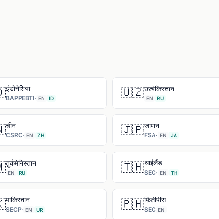
इंडोनेशिया
उज़्बेकिस्तान

🇺🇿
BAPPEBTI
·
EN
ID
EN
RU
चीन
जापान

🇯🇵
CSRC
·
FSA
·
EN
ZH
EN
JA
थाईलैंड
तुर्कमेनिस्तान

🇹🇭
SEC
·
EN
RU
EN
TH
पाकिस्तान
फ़िलीपींस

🇵🇭
SECP
·
SEC
EN
UR
EN