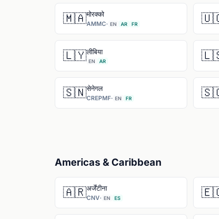
मोरक्को
🇲🇦
🇺
AMMC
·
EN
AR
FR
लीबिया
🇱🇾
🇱
EN
AR
सेनेगल
🇸🇳
🇸
CREPMF
·
EN
FR
Americas & Caribbean
अर्जेंटीना
🇦🇷
🇪
CNV
·
EN
ES