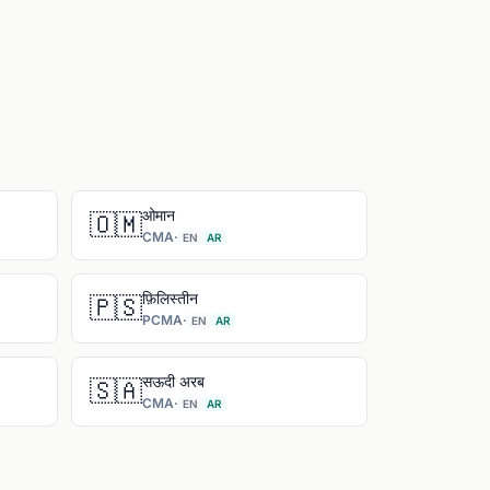
ओमान
🇴🇲
CMA
·
EN
AR
फ़िलिस्तीन
🇵🇸
PCMA
·
EN
AR
सऊदी अरब
🇸🇦
CMA
·
EN
AR