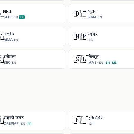
भारत
भूटान

🇧🇹
SEBI
·
RMA
EN
HI
EN
मालदीव
म्यांमार

🇲🇲
MMA
EN
EN
श्रीलंका
सिंगापुर

🇸🇬
SEC
MAS
·
EN
EN
ZH
MS
आइवरी कोस्ट
इथियोपिया

🇪🇹
CREPMF
·
EN
FR
EN