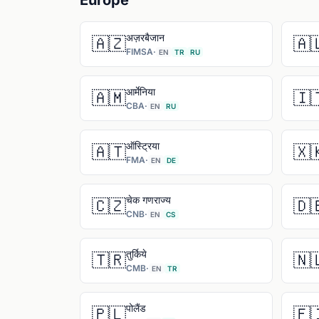
Europe
अज़रबैजान
🇦🇿
🇦
FIMSA
·
EN
TR
RU
आर्मेनिया
🇦🇲
🇮
CBA
·
EN
RU
ऑस्ट्रिया
🇦🇹
🇽
FMA
·
EN
DE
चेक गणराज्य
🇨🇿
🇩
CNB
·
EN
CS
तुर्किये
🇹🇷
🇳
CMB
·
EN
TR
पोलैंड
🇵🇱
🇫