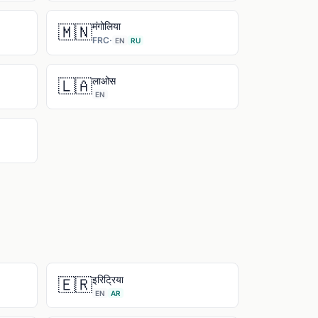
मंगोलिया
🇲🇳
FRC
·
EN
RU
लाओस
🇱🇦
EN
इरिट्रिया
🇪🇷
EN
AR