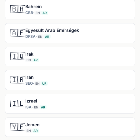
Bahrein
🇧🇭
CBB
·
EN
AR
Egyesült Arab Emírségek
🇦🇪
DFSA
·
EN
AR
Irak
🇮🇶
EN
AR
Irán
🇮🇷
SEO
·
EN
UR
Izrael
🇮🇱
ISA
·
EN
AR
Jemen
🇾🇪
EN
AR