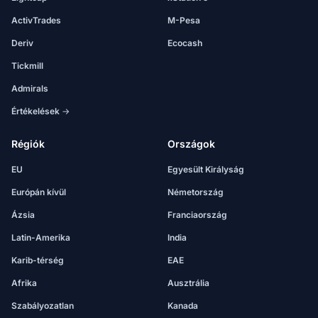
ActivTrades
M-Pesa
Deriv
Ecocash
Tickmill
Admirals
Értékelések →
Régiók
Országok
EU
Egyesült Királyság
Európán kívül
Németország
Ázsia
Franciaország
Latin-Amerika
India
Karib-térség
EAE
Afrika
Ausztrália
Szabályozatlan
Kanada