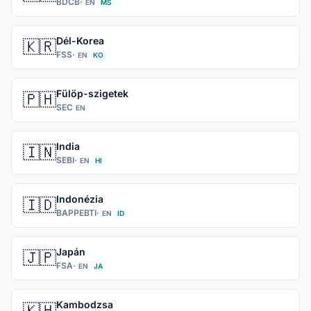
BDCB
·
EN
MS
Dél-Korea
🇰🇷
FSS
·
EN
KO
Fülöp-szigetek
🇵🇭
SEC
EN
India
🇮🇳
SEBI
·
EN
HI
Indonézia
🇮🇩
BAPPEBTI
·
EN
ID
Japán
🇯🇵
FSA
·
EN
JA
Kambodzsa
🇰🇭