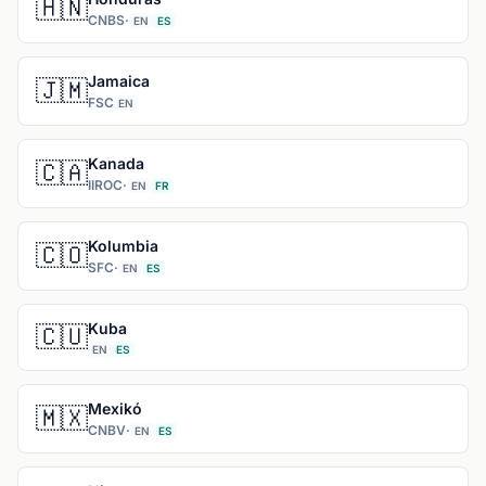
🇭🇳
CNBS
·
EN
ES
Jamaica
🇯🇲
FSC
EN
Kanada
🇨🇦
IIROC
·
EN
FR
Kolumbia
🇨🇴
SFC
·
EN
ES
Kuba
🇨🇺
EN
ES
Mexikó
🇲🇽
CNBV
·
EN
ES