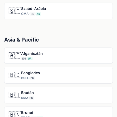
Szaúd-Arábia
🇸🇦
CMA
·
EN
AR
Asia & Pacific
Afganisztán
🇦🇫
EN
UR
Banglades
🇧🇩
BSEC
EN
Bhután
🇧🇹
RMA
EN
Brunei
🇧🇳