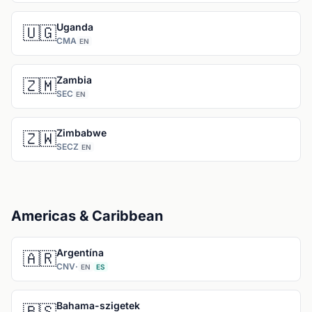
Uganda
🇺🇬
CMA
EN
Zambia
🇿🇲
SEC
EN
Zimbabwe
🇿🇼
SECZ
EN
Americas & Caribbean
Argentína
🇦🇷
CNV
·
EN
ES
Bahama-szigetek
🇧🇸