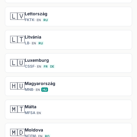
Lettország
🇱🇻
FKTK
·
EN
RU
Litvánia
🇱🇹
LB
·
EN
RU
Luxemburg
🇱🇺
CSSF
·
EN
FR
DE
Magyarország
🇭🇺
MNB
·
EN
HU
Málta
🇲🇹
MFSA
EN
Moldova
🇲🇩
NCFM
·
EN
RO