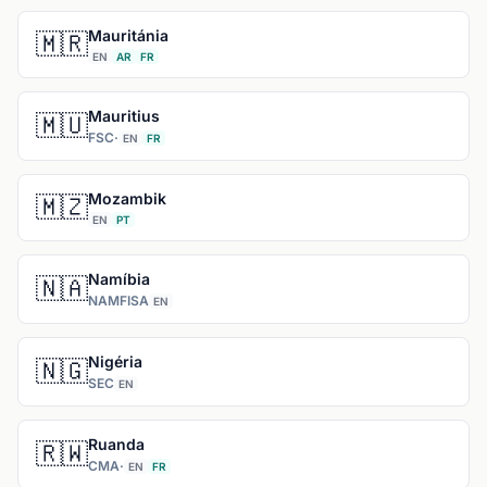
Mauritánia
🇲🇷
EN
AR
FR
Mauritius
🇲🇺
FSC
·
EN
FR
Mozambik
🇲🇿
EN
PT
Namíbia
🇳🇦
NAMFISA
EN
Nigéria
🇳🇬
SEC
EN
Ruanda
🇷🇼
CMA
·
EN
FR