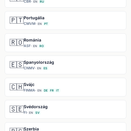
CBR
·
EN
RU
Portugália
🇵🇹
CMVM
·
EN
PT
Románia
🇷🇴
ASF
·
EN
RO
Spanyolország
🇪🇸
CNMV
·
EN
ES
Svájc
🇨🇭
FINMA
·
EN
DE
FR
IT
Svédország
🇸🇪
FI
·
EN
SV
Szerbia