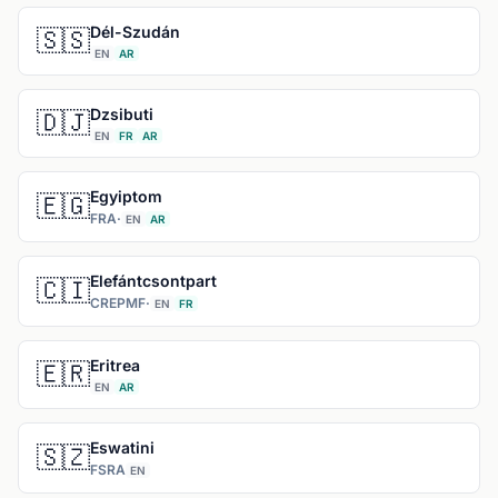
Dél-Szudán
🇸🇸
EN
AR
Dzsibuti
🇩🇯
EN
FR
AR
Egyiptom
🇪🇬
FRA
·
EN
AR
Elefántcsontpart
🇨🇮
CREPMF
·
EN
FR
Eritrea
🇪🇷
EN
AR
Eswatini
🇸🇿
FSRA
EN