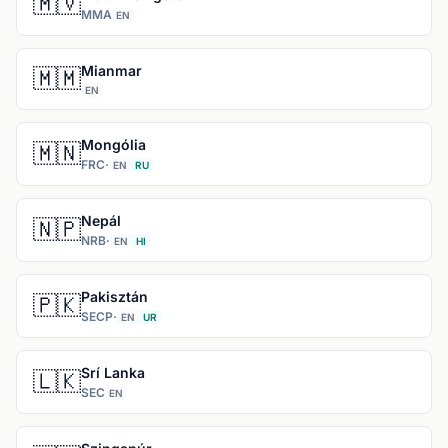
🇲🇻
MMA
EN
Mianmar
🇲🇲
EN
Mongólia
🇲🇳
FRC
·
EN
RU
Nepál
🇳🇵
NRB
·
EN
HI
Pakisztán
🇵🇰
SECP
·
EN
UR
Srí Lanka
🇱🇰
SEC
EN