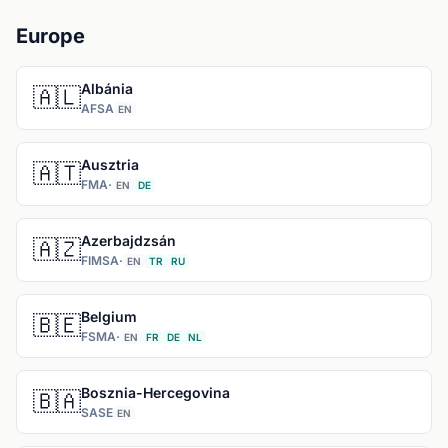
Europe
Albánia
🇦🇱
AFSA
EN
Ausztria
🇦🇹
FMA
·
EN
DE
Azerbajdzsán
🇦🇿
FIMSA
·
EN
TR
RU
Belgium
🇧🇪
FSMA
·
EN
FR
DE
NL
Bosznia-Hercegovina
🇧🇦
SASE
EN