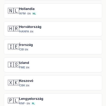
Hollandia
🇳🇱
AFM
·
EN
NL
Horvátország
🇭🇷
HANFA
EN
Írország
🇮🇪
CBI
EN
Izland
🇮🇸
FME
EN
Koszovó
🇽🇰
CBK
EN
Lengyelország
🇵🇱
KNF
·
EN
PL