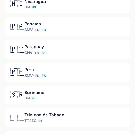
Nicaragua
🇳🇮
EN
ES
Panama
🇵🇦
SMV
·
EN
ES
Paraguay
🇵🇾
CNV
·
EN
ES
Peru
🇵🇪
SMV
·
EN
ES
Suriname
🇸🇷
EN
NL
Trinidad és Tobago
🇹🇹
TTSEC
EN