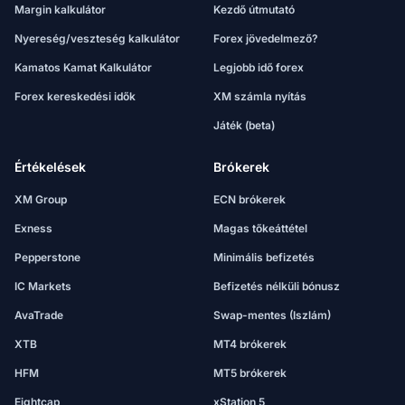
Margin kalkulátor
Kezdő útmutató
Nyereség/veszteség kalkulátor
Forex jövedelmező?
Kamatos Kamat Kalkulátor
Legjobb idő forex
Forex kereskedési idők
XM számla nyítás
Játék (beta)
Értékelések
Brókerek
XM Group
ECN brókerek
Exness
Magas tőkeáttétel
Pepperstone
Minimális befizetés
IC Markets
Befizetés nélküli bónusz
AvaTrade
Swap-mentes (Iszlám)
XTB
MT4 brókerek
HFM
MT5 brókerek
Eightcap
xStation 5