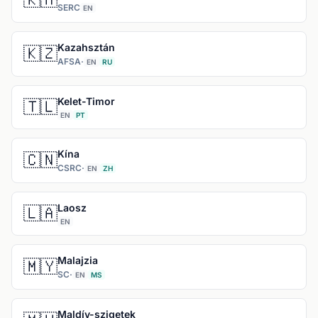
SERC
EN
Kazahsztán
🇰🇿
AFSA
·
EN
RU
Kelet-Timor
🇹🇱
EN
PT
Kína
🇨🇳
CSRC
·
EN
ZH
Laosz
🇱🇦
EN
Malajzia
🇲🇾
SC
·
EN
MS
Maldív-szigetek