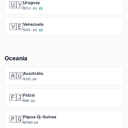
Uruguay
🇺🇾
BCU
·
EN
ES
Venezuela
🇻🇪
SNV
·
EN
ES
Oceania
Ausztrália
🇦🇺
ASIC
EN
Fidzsi
🇫🇯
RBF
EN
Pápua Új-Guinea
🇵🇬
BPNG
EN