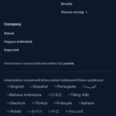
Brazília
Összes ország →
Company
Rólunk
Hogyan értékelünk
Kapcsolat
ForexVue is researched and written by
Laurent
.
Adatvédelmi irányelvek
Felhasználási feltételek
Affiliate nyilatkozat
English
Español
Português
العربية
EN
ES
PT
AR
Bahasa Indonesia
日本語
Tiếng Việt
ID
JA
VI
Deutsch
Türkçe
Français
Italiano
DE
TR
FR
IT
Polski
한국어
中文
Русский
PL
KO
ZH
RU