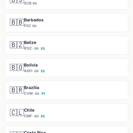
SCB
EN
Barbados
🇧🇧
FSC
EN
Belize
🇧🇿
IFSC
·
EN
ES
Bolívia
🇧🇴
ASFI
·
EN
ES
Brazília
🇧🇷
CVM
·
EN
PT
Chile
🇨🇱
CMF
·
EN
ES
Costa Rica