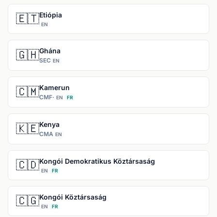
Etiópia
🇪🇹
EN
Ghána
🇬🇭
SEC
EN
Kamerun
🇨🇲
CMF
·
EN
FR
Kenya
🇰🇪
CMA
EN
Kongói Demokratikus Köztársaság
🇨🇩
EN
FR
Kongói Köztársaság
🇨🇬
EN
FR