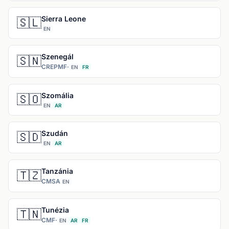
Sierra Leone
🇸🇱
EN
Szenegál
🇸🇳
CREPMF
·
EN
FR
Szomália
🇸🇴
EN
AR
Szudán
🇸🇩
EN
AR
Tanzánia
🇹🇿
CMSA
EN
Tunézia
🇹🇳
CMF
·
EN
AR
FR