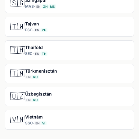
Szingapúr
🇸🇬
MAS
·
EN
ZH
MS
Tajvan
🇹🇼
FSC
·
EN
ZH
Thaiföld
🇹🇭
SEC
·
EN
TH
Türkmenisztán
🇹🇲
EN
RU
Üzbegisztán
🇺🇿
EN
RU
Vietnám
🇻🇳
SSC
·
EN
VI