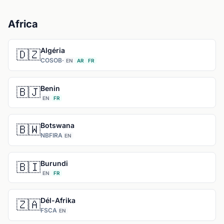
Africa
Algéria
🇩🇿
COSOB
·
EN
AR
FR
Benin
🇧🇯
EN
FR
Botswana
🇧🇼
NBFIRA
EN
Burundi
🇧🇮
EN
FR
Dél-Afrika
🇿🇦
FSCA
EN