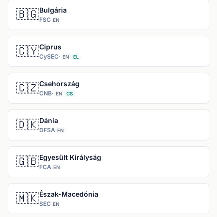
Bulgária
🇧🇬
FSC
EN
Ciprus
🇨🇾
CySEC
·
EN
EL
Csehország
🇨🇿
CNB
·
EN
CS
Dánia
🇩🇰
DFSA
EN
Egyesült Királyság
🇬🇧
FCA
EN
Észak-Macedónia
🇲🇰
SEC
EN