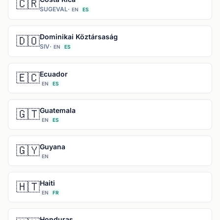
🇨🇷
SUGEVAL
·
EN
ES
Dominikai Köztársaság
🇩🇴
SIV
·
EN
ES
Ecuador
🇪🇨
EN
ES
Guatemala
🇬🇹
EN
ES
Guyana
🇬🇾
EN
Haiti
🇭🇹
EN
FR
Honduras