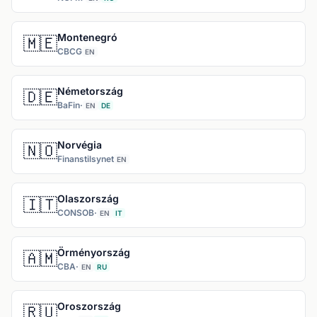
Montenegró
🇲🇪
CBCG
EN
Németország
🇩🇪
BaFin
·
EN
DE
Norvégia
🇳🇴
Finanstilsynet
EN
Olaszország
🇮🇹
CONSOB
·
EN
IT
Örményország
🇦🇲
CBA
·
EN
RU
Oroszország
🇷🇺