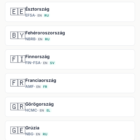
Észtország
🇪🇪
EFSA
·
EN
RU
Fehéroroszország
🇧🇾
NBRB
·
EN
RU
Finnország
🇫🇮
FIN-FSA
·
EN
SV
Franciaország
🇫🇷
AMF
·
EN
FR
Görögország
🇬🇷
HCMC
·
EN
EL
Grúzia
🇬🇪
NBG
·
EN
RU