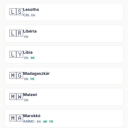
Lesotho
🇱🇸
CBL
EN
Libéria
🇱🇷
EN
Líbia
🇱🇾
EN
AR
Madagaszkár
🇲🇬
EN
FR
Malawi
🇲🇼
EN
Marokkó
🇲🇦
AMMC
·
EN
AR
FR