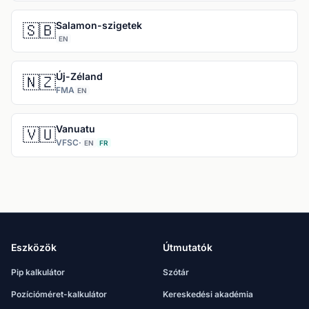
Salamon-szigetek
🇸🇧
EN
Új-Zéland
🇳🇿
FMA
EN
Vanuatu
🇻🇺
VFSC
·
EN
FR
Eszközök
Útmutatók
Pip kalkulátor
Szótár
Pozícióméret-kalkulátor
Kereskedési akadémia