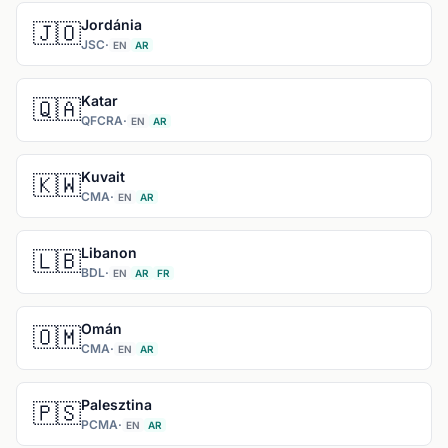
Jordánia
🇯🇴
JSC
·
EN
AR
Katar
🇶🇦
QFCRA
·
EN
AR
Kuvait
🇰🇼
CMA
·
EN
AR
Libanon
🇱🇧
BDL
·
EN
AR
FR
Omán
🇴🇲
CMA
·
EN
AR
Palesztina
🇵🇸
PCMA
·
EN
AR