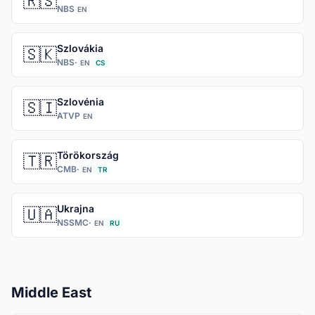
🇷🇸
NBS
EN
Szlovákia
🇸🇰
NBS
·
EN
CS
Szlovénia
🇸🇮
ATVP
EN
Törökország
🇹🇷
CMB
·
EN
TR
Ukrajna
🇺🇦
NSSMC
·
EN
RU
Middle East