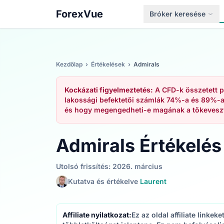
ForexVue
Bróker keresése
Kezdőlap
›
Értékelések
›
Admirals
Kockázati figyelmeztetés:
A CFD-k összetett p
lakossági befektetői számlák 74%-a és 89%-a
és hogy megengedheti-e magának a tőkevesz
Admirals Értékelé
Utolsó frissítés: 2026. március
Kutatva és értékelve
Laurent
Affiliate nyilatkozat:
Ez az oldal affiliate linke