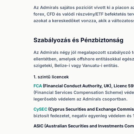
Az Admirals sajátos pozíciót vívott ki a piacon
forex, CFD és valódi részvény/ETF befektetés te
azokat a kereskedőket vonzza, akik a változatos
Szabályozás és Pénzbiztonság
Az Admirals négy jól megalapozott szabályozó te
ellentétben, amelyek offshore entitásokkal egész
szigeteki, Belize-i vagy Vanuatu-i entitás.
1. szintű licencek
FCA
(Financial Conduct Authority, UK), Licenc 5
(Financial Services Compensation Scheme) védelm
legerősebb védelem az Admirals csoportban.
CySEC
(Cyprus Securities and Exchange Commiss
biztosít fedezetet, negatív egyenleg védelem és 
ASIC (Australian Securities and Investments Com