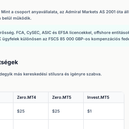
Mint a csoport anyavállalata, az Admiral Markets AS 2001 óta ál
n belül működik.
rősség. FCA, CySEC, ASIC és EFSA licencekkel, offshore entitáso
 UK ügyfelek különösen az FSCS 85 000 GBP-os kompenzációs fede
tségek
ndegyik más kereskedési stílusra és igényre szabva.
Zero.MT4
Zero.MT5
Invest.MT5
$25
$25
$1