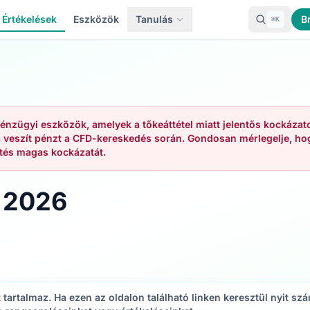
Értékelések
Eszközök
Tanulás
B
⌘K
énzügyi eszközök, amelyek a tőkeáttétel miatt jelentős kockázat
 veszít pénzt a CFD-kereskedés során. Gondosan mérlegelje, hog
tés magas kockázatát.
s 2026
ket tartalmaz. Ha ezen az oldalon található linken keresztül nyit 