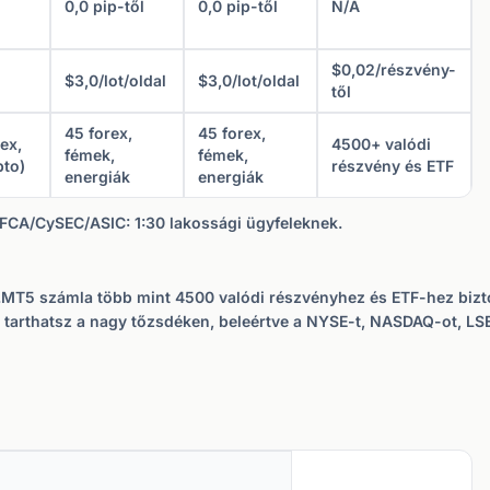
0,0 pip-től
0,0 pip-től
N/A
$0,02/részvény-
$3,0/lot/oldal
$3,0/lot/oldal
től
45 forex,
45 forex,
ex,
4500+ valódi
fémek,
fémek,
pto)
részvény és ETF
energiák
energiák
. FCA/CySEC/ASIC: 1:30 lakossági ügyfeleknek.
est.MT5 számla több mint 4500 valódi részvényhez és ETF-hez biz
tarthatsz a nagy tőzsdéken, beleértve a NYSE-t, NASDAQ-ot, LSE