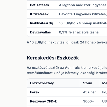
Befizetések
A legtöbb módszer ingyenes 
Kifizetések
Havonta 1 ingyenes kifizetés
Inaktivitási díj
10 EUR/hó 24 hónap inaktivit
Devizaváltás
0,3% felár az átváltásnál
A 10 EUR/hó inaktivitási díj csak 24 hónap tevék
Kereskedési Eszközök
Az eszközválaszték az Admirals kiemelkedő jelle
termékkínálatot kínálja bármely lakossági bróker
Eszközosztály
Szám
Me
Forex
45+ pár
Fő
Részvény CFD-k
3000+
US