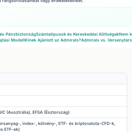
a rangsorolásainkat vagy értékeléseinket.
és Pénzbiztonság
Számlatípusok és Kereskedési Költségek
Nem k
jtási Modell
Kinek Ajánlott az Admirals?
Admirals vs. Versenytár
IC (Ausztrália), EFSA (Észtország)
ersanyag-, index-, kötvény-, ETF- és kriptovaluta-CFD-k,
és ETF-ek)