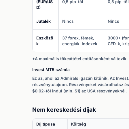
(EUR/US
0,5 pip-től
0,5 pip-től
D)
Jutalék
Nincs
Nincs
Eszközö
37 forex, fémek,
3000+ (for
k
energiák, indexek
CFD-k, kri
*A maximális tőkeáttétel entitásonként változik
Invest.MT5 számla
Ez az, ahol az Admirals igazán kitűnik. Az Inv
részvénytulajdon. Részvényeket vásárolhatsz és 
$0,02-tól indul (min. $1) az USA részvényeknél.
Nem kereskedési díjak
Díj típusa
Költség