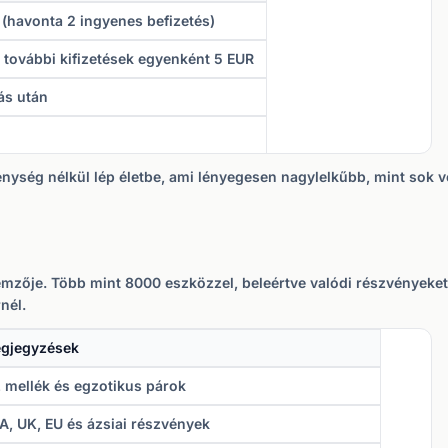
(havonta 2 ingyenes befizetés)
; további kifizetések egyenként 5 EUR
ás után
enység nélkül lép életbe, ami lényegesen nagylelkűbb, mint sok v
mzője. Több mint 8000 eszközzel, beleértve valódi részvényeket
nél.
gjegyzések
, mellék és egzotikus párok
A, UK, EU és ázsiai részvények