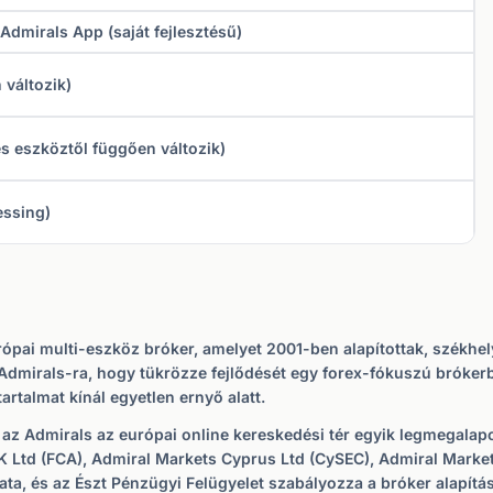
Admirals App (saját fejlesztésű)
 változik)
 és eszköztől függően változik)
essing)
pai multi-eszköz bróker, amelyet 2001-ben alapítottak, székhely
 Admirals-ra, hogy tükrözze fejlődését egy forex-fókuszú bróker
artalmat kínál egyetlen ernyő alatt.
z Admirals az európai online kereskedési tér egyik legmegalapo
K Ltd (FCA), Admiral Markets Cyprus Ltd (CySEC), Admiral Market
lata, és az Észt Pénzügyi Felügyelet szabályozza a bróker alapítás