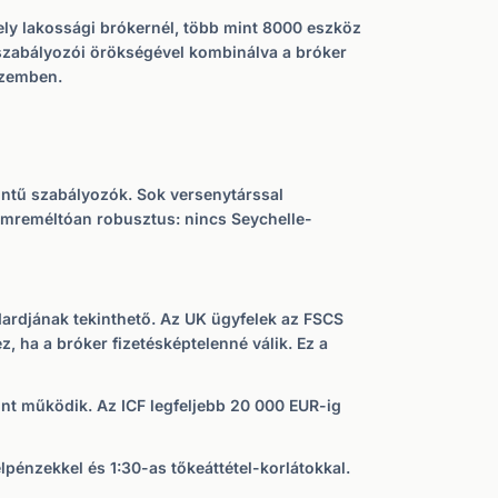
mely lakossági brókernél, több mint 8000 eszköz
i szabályozói örökségével kombinálva a bróker
szemben.
zintű szabályozók. Sok versenytárssal
elemreméltóan robusztus: nincs Seychelle-
ardjának tekinthető. Az UK ügyfelek az FSCS
 ha a bróker fizetésképtelenné válik. Ez a
int működik. Az ICF legfeljebb 20 000 EUR-ig
élpénzekkel és 1:30-as tőkeáttétel-korlátokkal.