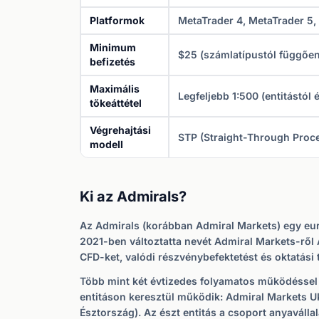
Platformok
MetaTrader 4, MetaTrader 5, 
Minimum
$25 (számlatípustól függően
befizetés
Maximális
Legfeljebb 1:500 (entitástól
tőkeáttétel
Végrehajtási
STP (Straight-Through Proc
modell
Ki az Admirals?
Az Admirals (korábban Admiral Markets) egy euró
2021-ben változtatta nevét Admiral Markets-ről
CFD-ket, valódi részvénybefektetést és oktatási t
Több mint két évtizedes folyamatos működéssel a
entitáson keresztül működik: Admiral Markets U
Észtország). Az észt entitás a csoport anyaválla