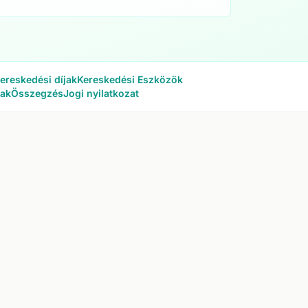
ereskedési díjak
Kereskedési Eszközök
sak
Összegzés
Jogi nyilatkozat