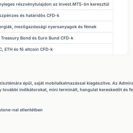
nyleges részvénytulajdon az Invest.MT5-ön keresztül
szpénzes és határidős CFD-k
ergiák, mezőgazdasági nyersanyagok és fémek
 Treasury Bond és Euro Bund CFD-k
C, ETH és fő altcoin CFD-k
zisztémára épül, saját mobilalkalmazással kiegészítve. Az Admi
 további indikátorokat, mini terminált, hangulat kereskedőt és f
tone-nal ellentétben