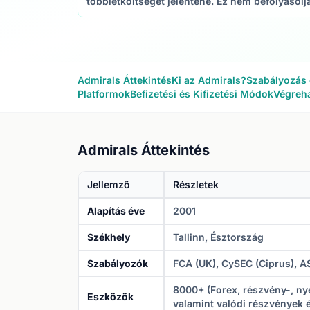
többletköltséget jelentene. Ez nem befolyásolj
Admirals Áttekintés
Ki az Admirals?
Szabályozás 
Platformok
Befizetési és Kifizetési Módok
Végreha
Admirals Áttekintés
Jellemző
Részletek
Alapítás éve
2001
Székhely
Tallinn, Észtország
Szabályozók
FCA (UK), CySEC (Ciprus), AS
8000+ (Forex, részvény-, ny
Eszközök
valamint valódi részvények 