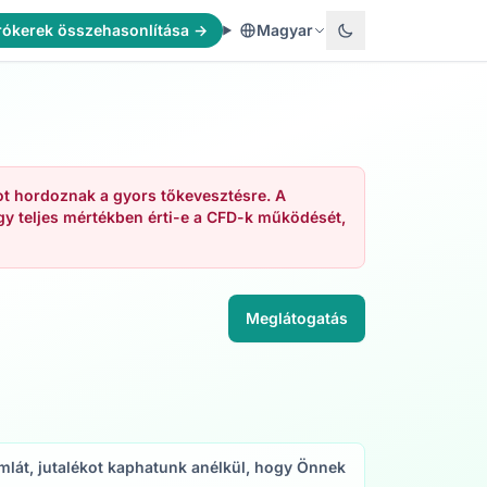
rókerek összehasonlítása →
Magyar
ot hordoznak a gyors tőkevesztésre. A
y teljes mértékben érti-e a CFD-k működését,
Meglátogatás
számlát, jutalékot kaphatunk anélkül, hogy Önnek