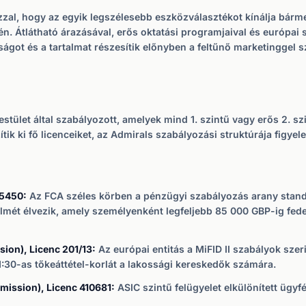
 azzal, hogy az egyik legszélesebb eszközválasztékot kínálja bár
rén. Átlátható árazásával, erős oktatási programjaival és európa
ságot és a tartalmat részesítik előnyben a feltűnő marketinggel 
stület által szabályozott, amelyek mind 1. szintű vagy erős 2. s
ítik ki fő licenceiket, az Admirals szabályozási struktúrája figy
95450:
Az FCA széles körben a pénzügyi szabályozás arany stand
ét élvezik, amely személyenként legfeljebb 85 000 GBP-ig fedez,
ion), Licenc 201/13:
Az európai entitás a MiFID II szabályok szer
1:30-as tőkeáttétel-korlát a lakossági kereskedők számára.
mission), Licenc 410681:
ASIC szintű felügyelet elkülönített ügyf