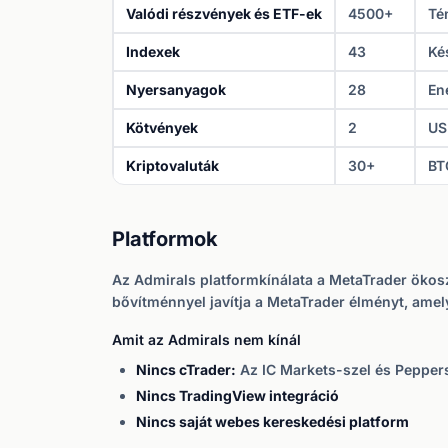
Valódi részvények és ETF-ek
4500+
Té
Indexek
43
Ké
Nyersanyagok
28
En
Kötvények
2
US
Kriptovaluták
30+
BT
Platformok
Az Admirals platformkínálata a MetaTrader ökos
bővítménnyel javítja a MetaTrader élményt, amely
Amit az Admirals nem kínál
Nincs cTrader:
Az IC Markets-szel és Peppers
Nincs TradingView integráció
Nincs saját webes kereskedési platform