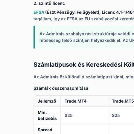
2. szintű licenc
EFSA
(Észt Pénzügyi Felügyelet), Licenc 4.1-1/46:
tagállam, így az EFSA az EU szabályozási kereté
Az Admirals szabályozási struktúrája valódi e
hitelesség felső szintjén helyezkedik el. Az
Számlatípusok és Kereskedési Köl
Az Admirals öt különálló számlatípust kínál, mi
Számlák összehasonlítása
Jellemző
Trade.MT4
Trade.MT5
Min.
$25
$25
befizetés
Spread