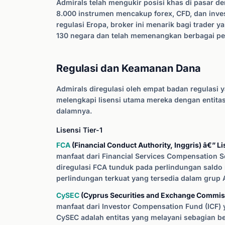
Admirals telah mengukir posisi khas di pasar de
8.000 instrumen mencakup forex, CFD, dan inve
regulasi Eropa, broker ini menarik bagi trader 
130 negara dan telah memenangkan berbagai pe
Regulasi dan Keamanan Dana
Admirals diregulasi oleh empat badan regulasi
melengkapi lisensi utama mereka dengan entitas o
dalamnya.
Lisensi Tier-1
FCA
(Financial Conduct Authority, Inggris) â€” L
manfaat dari Financial Services Compensation 
diregulasi FCA tunduk pada perlindungan saldo ne
perlindungan terkuat yang tersedia dalam grup 
CySEC
(Cyprus Securities and Exchange Commiss
manfaat dari Investor Compensation Fund (ICF) y
CySEC adalah entitas yang melayani sebagian besa