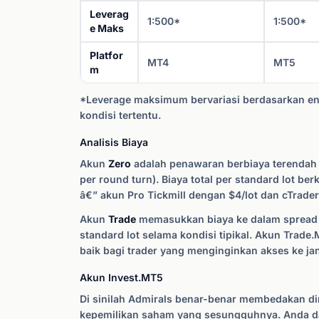
Leverag
1:500*
1:500*
e Maks
Platfor
MT4
MT5
m
*Leverage maksimum bervariasi berdasarkan entit
kondisi tertentu.
Analisis Biaya
Akun
Zero
adalah penawaran berbiaya terendah Ad
per round turn). Biaya total per standard lot ber
â€” akun Pro Tickmill dengan $4/lot dan cTrade
Akun
Trade
memasukkan biaya ke dalam spread ta
standard lot selama kondisi tipikal. Akun Trad
baik bagi trader yang menginginkan akses ke j
Akun Invest.MT5
Di sinilah Admirals benar-benar membedakan dir
kepemilikan saham yang sesungguhnya. Anda da