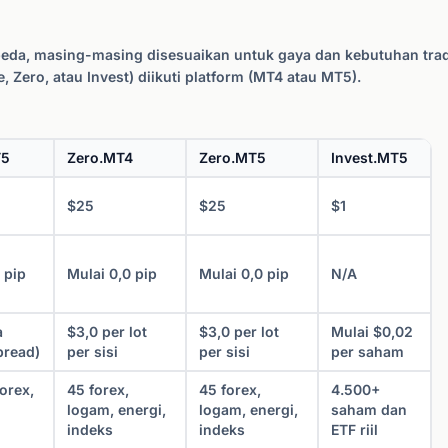
beda, masing-masing disesuaikan untuk gaya dan kebutuhan tr
, Zero, atau Invest) diikuti platform (MT4 atau MT5).
T5
Zero.MT4
Zero.MT5
Invest.MT5
$25
$25
$1
 pip
Mulai 0,0 pip
Mulai 0,0 pip
N/A
a
$3,0 per lot
$3,0 per lot
Mulai $0,02
pread)
per sisi
per sisi
per saham
orex,
45 forex,
45 forex,
4.500+
logam, energi,
logam, energi,
saham dan
indeks
indeks
ETF riil