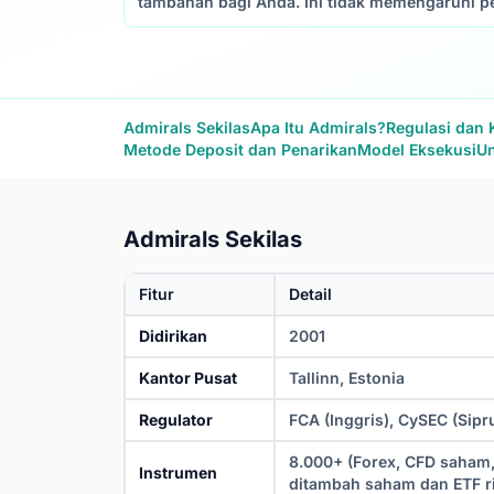
tambahan bagi Anda. Ini tidak memengaruhi pe
Admirals Sekilas
Apa Itu Admirals?
Regulasi dan
Metode Deposit dan Penarikan
Model Eksekusi
Un
Admirals Sekilas
Fitur
Detail
Didirikan
2001
Kantor Pusat
Tallinn, Estonia
Regulator
FCA (Inggris), CySEC (Sipru
8.000+ (Forex, CFD saham, 
Instrumen
ditambah saham dan ETF ri