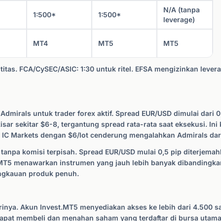
N/A (tanpa
1:500*
1:500*
leverage)
MT4
MT5
MT5
as. FCA/CySEC/ASIC: 1:30 untuk ritel. EFSA mengizinkan leverag
mirals untuk trader forex aktif. Spread EUR/USD dimulai dari 0,0
kisar sekitar $6-8, tergantung spread rata-rata saat eksekusi. In
r IC Markets dengan $6/lot cenderung mengalahkan Admirals dari
npa komisi terpisah. Spread EUR/USD mulai 0,5 pip diterjemahka
e.MT5 menawarkan instrumen yang jauh lebih banyak dibandingka
angkauan produk penuh.
inya. Akun Invest.MT5 menyediakan akses ke lebih dari 4.500 sa
pat membeli dan menahan saham yang terdaftar di bursa utama