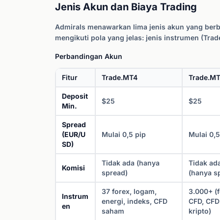
Jenis Akun dan Biaya Trading
Admirals menawarkan lima jenis akun yang ber
mengikuti pola yang jelas: jenis instrumen (Trade
Perbandingan Akun
Fitur
Trade.MT4
Trade.M
Deposit
$25
$25
Min.
Spread
(EUR/U
Mulai 0,5 pip
Mulai 0,5
SD)
Tidak ada (hanya
Tidak ad
Komisi
spread)
(hanya s
37 forex, logam,
3.000+ (f
Instrum
energi, indeks, CFD
CFD, CFD
en
saham
kripto)