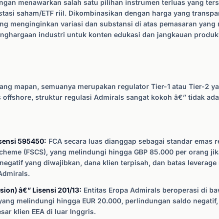
ngan menawarkan salah satu pilihan instrumen terluas yang terse
stasi saham/ETF riil. Dikombinasikan dengan harga yang transpa
yang menginginkan variasi dan substansi di atas pemasaran yang m
nghargaan industri untuk konten edukasi dan jangkauan produk
 yang mapan, semuanya merupakan regulator Tier-1 atau Tier-2 y
ffshore, struktur regulasi Admirals sangat kokoh â€” tidak ada e
isensi 595450:
FCA secara luas dianggap sebagai standar emas r
Scheme (FSCS), yang melindungi hingga GBP 85.000 per orang j
gatif yang diwajibkan, dana klien terpisah, dan batas leverage r
Admirals.
ion) â€” Lisensi 201/13:
Entitas Eropa Admirals beroperasi di ba
ang melindungi hingga EUR 20.000, perlindungan saldo negatif, d
r klien EEA di luar Inggris.