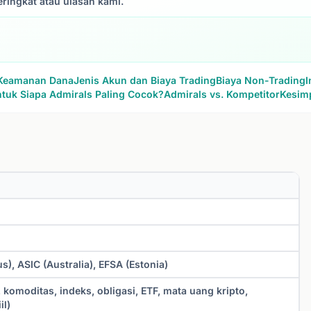
ringkat atau ulasan kami.
 Keamanan Dana
Jenis Akun dan Biaya Trading
Biaya Non-Trading
I
tuk Siapa Admirals Paling Cocok?
Admirals vs. Kompetitor
Kesim
s), ASIC (Australia), EFSA (Estonia)
komoditas, indeks, obligasi, ETF, mata uang kripto,
il)