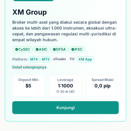
XM Group
Broker multi-aset yang diakui secara global dengan
akses ke lebih dari 1.000 instrumen, eksekusi ultra-
cepat, dan pengawasan regulasi multi-yurisdiksi di
empat wilayah hukum.
CySEC
ASIC
DFSA
IFSC
cTrader
TV
Platform:
MT4
MT5
XM App
Detail selengkapnya
Deposit Min
Leverage
Spread Mulai
$5
1:1000
0,0 pip
(1:30 di UE)
Kunjungi