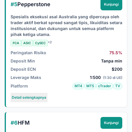
#5
Pepperstone
Kunjungi
Spesialis eksekusi asal Australia yang dipercaya oleh
trader aktif berkat spread sangat tipis, likuiditas setara
institusional, dan dukungan untuk semua platform
pihak ketiga utama.
+2
FCA
ASIC
CySEC
Peringatan Risiko
75.5%
Deposit Min
Tanpa min
Deposit ECN
$200
Leverage Maks
1:500
(1:30 di UE)
Platform
MT4
MT5
cTrader
TV
Detail selengkapnya
#6
HFM
Kunjungi