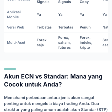
Signals
Signals
Copy
Aplikasi
Ya
Ya
Ya
Ya
Mobile
Versi Web
Terbatas
Terbatas
Penuh
Nativ
Forex,
Forex,
Forex
Semu
Multi-Aset
saham,
indeks,
saja
aset
futures
kripto
Akun ECN vs Standar: Mana yang
Cocok untuk Anda?
Memahami perbedaan antara jenis akun sangat
penting untuk mengelola biaya trading Anda. Dua
struktur yang paling umum adalah akun Standar (STP)