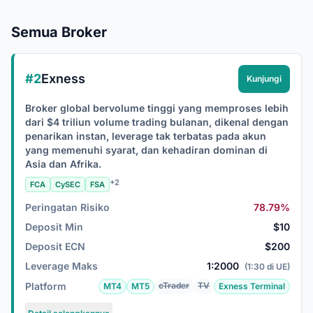
Semua Broker
#2
Exness
Kunjungi
Broker global bervolume tinggi yang memproses lebih
dari $4 triliun volume trading bulanan, dikenal dengan
penarikan instan, leverage tak terbatas pada akun
yang memenuhi syarat, dan kehadiran dominan di
Asia dan Afrika.
+2
FCA
CySEC
FSA
Peringatan Risiko
78.79%
Deposit Min
$10
Deposit ECN
$200
Leverage Maks
1:2000
(1:30 di UE)
Platform
cTrader
TV
MT4
MT5
Exness Terminal