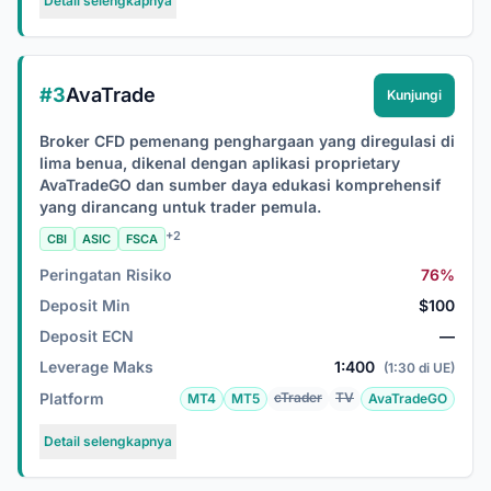
Detail selengkapnya
#3
AvaTrade
Kunjungi
Broker CFD pemenang penghargaan yang diregulasi di
lima benua, dikenal dengan aplikasi proprietary
AvaTradeGO dan sumber daya edukasi komprehensif
yang dirancang untuk trader pemula.
+2
CBI
ASIC
FSCA
Peringatan Risiko
76%
Deposit Min
$100
Deposit ECN
—
Leverage Maks
1:400
(1:30 di UE)
Platform
cTrader
TV
MT4
MT5
AvaTradeGO
Detail selengkapnya