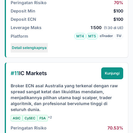
Peringatan Risiko
70%
Deposit Min
$100
Deposit ECN
$100
Leverage Maks
1:500
(1:30 di UE)
Platform
cTrader
TV
MT4
MT5
Detail selengkapnya
#11
IC Markets
Kunjungi
Broker ECN asal Australia yang terkenal dengan raw
spread sangat ketat dan likuiditas mendalam,
menjadikannya pilihan utama bagi scalper, trader
algoritmik, dan profesional bervolume tinggi di
seluruh dunia.
+2
ASIC
CySEC
FSA
Peringatan Risiko
70.53%