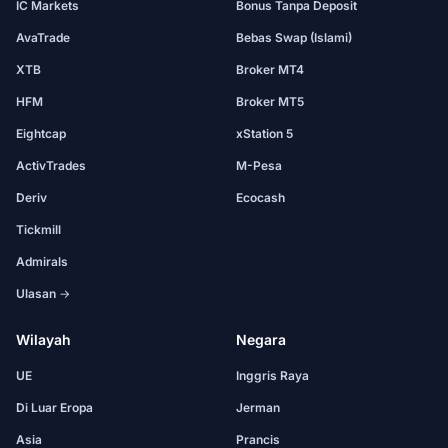
IC Markets
Bonus Tanpa Deposit
AvaTrade
Bebas Swap (Islami)
XTB
Broker MT4
HFM
Broker MT5
Eightcap
xStation 5
ActivTrades
M-Pesa
Deriv
Ecocash
Tickmill
Admirals
Ulasan →
Wilayah
Negara
UE
Inggris Raya
Di Luar Eropa
Jerman
Asia
Prancis