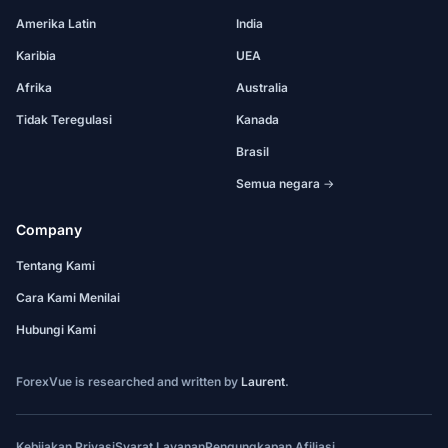
Amerika Latin
India
Karibia
UEA
Afrika
Australia
Tidak Teregulasi
Kanada
Brasil
Semua negara →
Company
Tentang Kami
Cara Kami Menilai
Hubungi Kami
ForexVue is researched and written by
Laurent
.
Kebijakan Privasi
Syarat Layanan
Pengungkapan Afiliasi