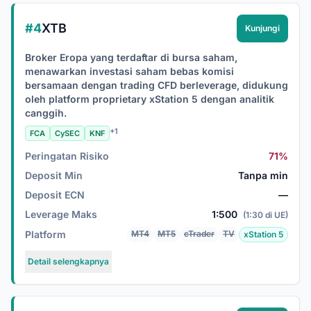
#4
XTB
Kunjungi
Broker Eropa yang terdaftar di bursa saham,
menawarkan investasi saham bebas komisi
bersamaan dengan trading CFD berleverage, didukung
oleh platform proprietary xStation 5 dengan analitik
canggih.
+1
FCA
CySEC
KNF
Peringatan Risiko
71%
Deposit Min
Tanpa min
Deposit ECN
—
Leverage Maks
1:500
(1:30 di UE)
Platform
MT4
MT5
cTrader
TV
xStation 5
Detail selengkapnya