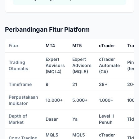
Perbandingan Fitur Platform
Fitur
MT4
MT5
cTrader
Trad
Expert
Expert
cTrader
Trading
Pine 
Advisors
Advisors
Automate
Otomatis
(terb
(MQL4)
(MQL5)
(C#)
Timeframe
9
21
28+
20+
Perpustakaan
10.000+
5.000+
1.000+
100.
Indikator
Depth of
Level II
Dasar
Ya
Tidak
Market
Penuh
MQL5
MQL5
cTrader
Copy Trading
Tidak