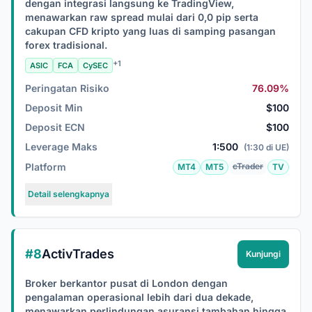
dengan integrasi langsung ke TradingView,
menawarkan raw spread mulai dari 0,0 pip serta
cakupan CFD kripto yang luas di samping pasangan
forex tradisional.
+1
ASIC
FCA
CySEC
Peringatan Risiko
76.09%
Deposit Min
$100
Deposit ECN
$100
Leverage Maks
1:500
(1:30 di UE)
Platform
cTrader
MT4
MT5
TV
Detail selengkapnya
#8
ActivTrades
Kunjungi
Broker berkantor pusat di London dengan
pengalaman operasional lebih dari dua dekade,
menawarkan perlindungan asuransi tambahan hingga