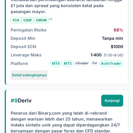
£1 juta dan spread yang konsisten ketat pada
pasangan mayor.
+1
FCA
CSSF
CMVM
Peringatan Risiko
68%
Deposit Min
Tanpa min
Deposit ECN
$1000
Leverage Maks
1:400
(1:30 di UE)
Platform
cTrader
TV
MT4
MT5
ActivTrader
Detail selengkapnya
#9
Deriv
Kunjungi
Penerus dari Binary.com yang telah di-rebrand
dengan warisan lebih dari 25 tahun, menawarkan
indeks sintetis unik yang dapat diperdagangkan 24/7
bersamaan dengan pasar forex dan CFD standar.