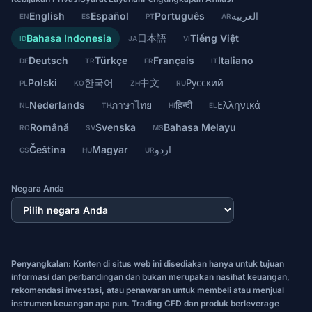
English
Español
Português
العربية
EN
ES
PT
AR
Bahasa Indonesia
日本語
Tiếng Việt
ID
JA
VI
Deutsch
Türkçe
Français
Italiano
DE
TR
FR
IT
Polski
한국어
中文
Русский
PL
KO
ZH
RU
Nederlands
ภาษาไทย
हिन्दी
Ελληνικά
NL
TH
HI
EL
Română
Svenska
Bahasa Melayu
RO
SV
MS
Čeština
Magyar
اردو
CS
HU
UR
Negara Anda
Penyangkalan:
Konten di situs web ini disediakan hanya untuk tujuan
informasi dan perbandingan dan bukan merupakan nasihat keuangan,
rekomendasi investasi, atau penawaran untuk membeli atau menjual
instrumen keuangan apa pun. Trading CFD dan produk berleverage