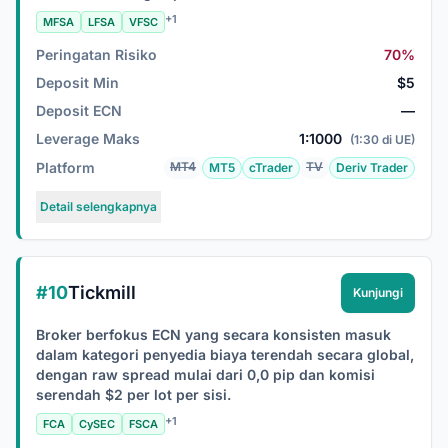
+1
MFSA
LFSA
VFSC
Peringatan Risiko
70%
Deposit Min
$5
Deposit ECN
—
Leverage Maks
1:1000
(1:30 di UE)
Platform
MT4
TV
MT5
cTrader
Deriv Trader
Detail selengkapnya
#10
Tickmill
Kunjungi
Broker berfokus ECN yang secara konsisten masuk
dalam kategori penyedia biaya terendah secara global,
dengan raw spread mulai dari 0,0 pip dan komisi
serendah $2 per lot per sisi.
+1
FCA
CySEC
FSCA