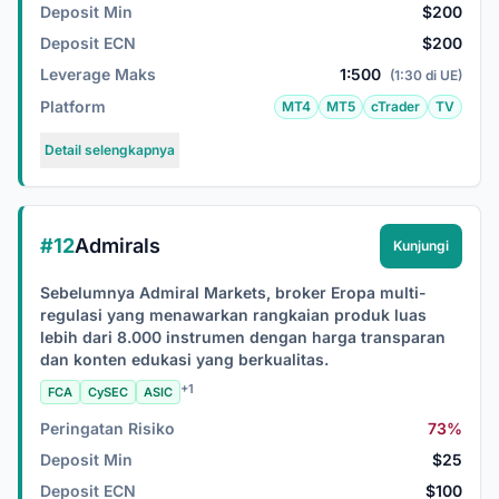
Deposit Min
$200
Deposit ECN
$200
Leverage Maks
1:500
(1:30 di UE)
Platform
MT4
MT5
cTrader
TV
Detail selengkapnya
#12
Admirals
Kunjungi
Sebelumnya Admiral Markets, broker Eropa multi-
regulasi yang menawarkan rangkaian produk luas
lebih dari 8.000 instrumen dengan harga transparan
dan konten edukasi yang berkualitas.
+1
FCA
CySEC
ASIC
Peringatan Risiko
73%
Deposit Min
$25
Deposit ECN
$100