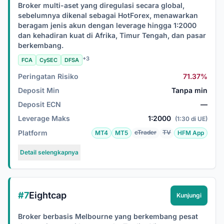
Broker multi-aset yang diregulasi secara global,
sebelumnya dikenal sebagai HotForex, menawarkan
beragam jenis akun dengan leverage hingga 1:2000
dan kehadiran kuat di Afrika, Timur Tengah, dan pasar
berkembang.
+3
FCA
CySEC
DFSA
Peringatan Risiko
71.37%
Deposit Min
Tanpa min
Deposit ECN
—
Leverage Maks
1:2000
(1:30 di UE)
Platform
cTrader
TV
MT4
MT5
HFM App
Detail selengkapnya
#7
Eightcap
Kunjungi
Broker berbasis Melbourne yang berkembang pesat