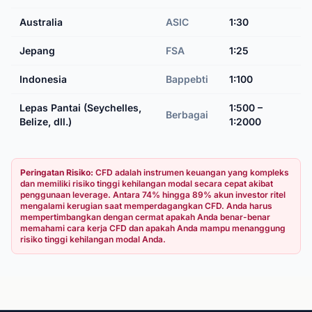
Australia
ASIC
1:30
Jepang
FSA
1:25
Indonesia
Bappebti
1:100
Lepas Pantai (Seychelles,
1:500 –
Berbagai
Belize, dll.)
1:2000
Peringatan Risiko:
CFD adalah instrumen keuangan yang kompleks
dan memiliki risiko tinggi kehilangan modal secara cepat akibat
penggunaan leverage. Antara 74% hingga 89% akun investor ritel
mengalami kerugian saat memperdagangkan CFD. Anda harus
mempertimbangkan dengan cermat apakah Anda benar-benar
memahami cara kerja CFD dan apakah Anda mampu menanggung
risiko tinggi kehilangan modal Anda.