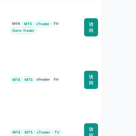
MT4
TV
MT5
cTrader
访
为
问
Deriv Trader
访
cTrader
TV
MT4
MT5
为
问
访
MT4
MT5
cTrader
TV
为
问