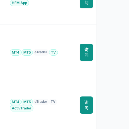
问
HFM App
访
cTrader
MT4
MT5
TV
为
问
cTrader
TV
MT4
MT5
访
为
问
ActivTrader