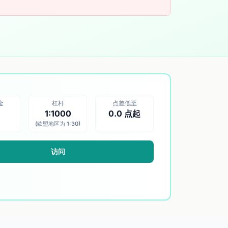
金
杠杆
点差低至
1:1000
0.0 点起
(欧盟地区为 1:30)
访问