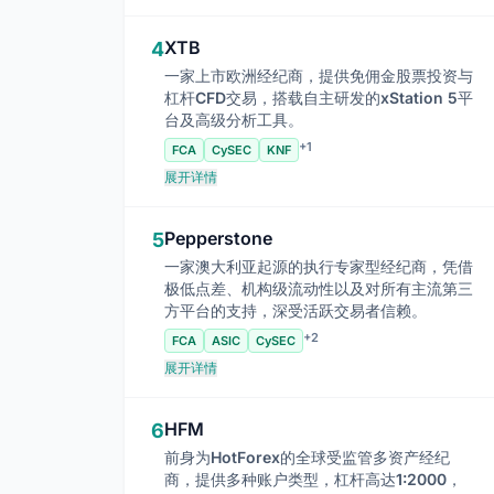
XTB
4
一家上市欧洲经纪商，提供免佣金股票投资与
杠杆CFD交易，搭载自主研发的xStation 5平
台及高级分析工具。
+1
FCA
CySEC
KNF
展开详情
Pepperstone
5
一家澳大利亚起源的执行专家型经纪商，凭借
极低点差、机构级流动性以及对所有主流第三
方平台的支持，深受活跃交易者信赖。
+2
FCA
ASIC
CySEC
展开详情
HFM
6
前身为HotForex的全球受监管多资产经纪
商，提供多种账户类型，杠杆高达1:2000，