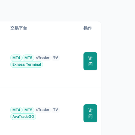
交易平台
操作
cTrader
TV
MT4
MT5
访
为
问
Exness Terminal
cTrader
TV
MT4
MT5
访
为
问
AvaTradeGO