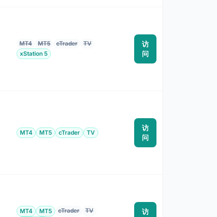
MT4
MT5
cTrader
TV
访
为
问
xStation 5
访
MT4
MT5
cTrader
TV
为
问
cTrader
TV
MT4
MT5
访
为