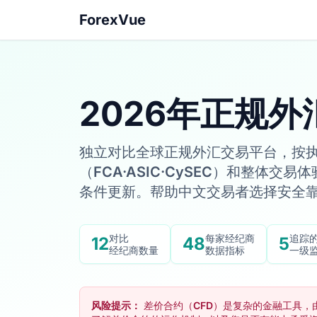
ForexVue
2026年正规
独立对比全球正规外汇交易平台，按
（FCA·ASIC·CySEC）和整体
条件更新。帮助中文交易者选择安全
对比
每家经纪商
追踪
12
48
5
经纪商数量
数据指标
一级
风险提示：
差价合约（CFD）是复杂的金融工具，