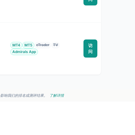
cTrader
TV
MT4
MT5
访
为
问
Admirals App
会影响我们的排名或测评结果。
了解详情