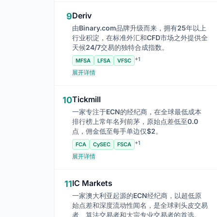
Deriv
9
由Binary.com品牌升级而来，拥有25年以上
行业积淀，在标准外汇和CFD市场之外提供全
天候24/7交易的独特合成指数。
+1
MFSA
LFSA
VFSC
展开详情
Tickmill
10
一家专注于ECN的经纪商，在全球最低成本
排行榜上常年名列前茅，原始点差低至0.0
点，佣金低至每手单边仅$2。
+1
FCA
CySEC
FSCA
展开详情
IC Markets
11
一家澳大利亚起源的ECN经纪商，以超低原
始点差和深度流动性闻名，是全球剥头皮交易
者、算法交易者和大宗专业交易者的首选。