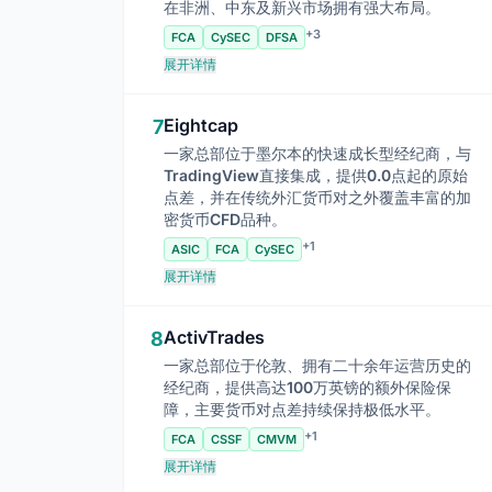
在非洲、中东及新兴市场拥有强大布局。
+3
FCA
CySEC
DFSA
展开详情
Eightcap
7
一家总部位于墨尔本的快速成长型经纪商，与
TradingView直接集成，提供0.0点起的原始
点差，并在传统外汇货币对之外覆盖丰富的加
密货币CFD品种。
+1
ASIC
FCA
CySEC
展开详情
ActivTrades
8
一家总部位于伦敦、拥有二十余年运营历史的
经纪商，提供高达100万英镑的额外保险保
障，主要货币对点差持续保持极低水平。
+1
FCA
CSSF
CMVM
展开详情