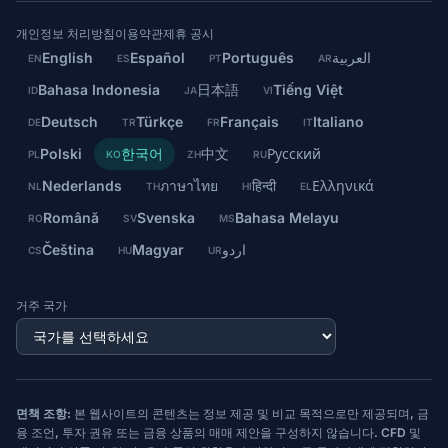
개인정보 처리방침
이용약관
제휴 공시
English
Español
Português
العربية
EN
ES
PT
AR
Bahasa Indonesia
日本語
Tiếng Việt
ID
JA
VI
Deutsch
Türkçe
Français
Italiano
DE
TR
FR
IT
Polski
한국어
中文
Русский
PL
KO
ZH
RU
Nederlands
ภาษาไทย
हिन्दी
Ελληνικά
NL
TH
HI
EL
Română
Svenska
Bahasa Melayu
RO
SV
MS
Čeština
Magyar
اردو
CS
HU
UR
거주 국가
면책 조항:
본 웹사이트의 콘텐츠는 정보 제공 및 비교 목적으로만 제공되며, 금
융 조언, 투자 권유 또는 금융 상품의 매매 제안을 구성하지 않습니다. CFD 및