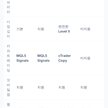
브
러
리
시
장
완전한
기본
지원
미지원
깊
Level II
이
카
피
트
MQL5
MQL5
cTrader
미지원
레
Signals
Signals
Copy
이
딩
모
바
지원
지원
지원
지원
일
앱
웹