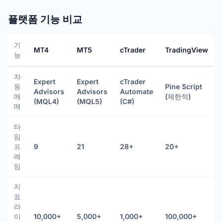
플랫폼 기능 비교
기
MT4
MT5
cTrader
TradingView
능
자
Expert
Expert
cTrader
동
Pine Script
Advisors
Advisors
Automate
매
(제한적)
(MQL4)
(MQL5)
(C#)
매
타
임
프
9
21
28+
20+
레
임
지
표
라
이
10,000+
5,000+
1,000+
100,000+