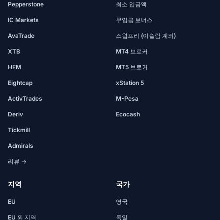
Pepperstone
최소 입금액
IC Markets
무입금 보너스
AvaTrade
스왑프리 (이슬람 계좌)
XTB
MT4 브로커
HFM
MT5 브로커
Eightcap
xStation 5
ActivTrades
M-Pesa
Deriv
Ecocash
Tickmill
Admirals
리뷰 →
지역
국가
EU
영국
EU 외 지역
독일