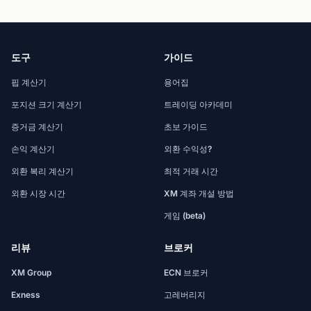
도구
가이드
핍 계산기
용어집
포지션 크기 계산기
트레이딩 아카데미
증거금 계산기
초보 가이드
손익 계산기
외환 수익성?
외환 복리 계산기
최적 거래 시간
외환 시장 시간
XM 계좌 개설 방법
게임 (beta)
리뷰
브로커
XM Group
ECN 브로커
Exness
고레버리지