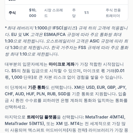
$10,
시장 스프레
주
주식 전용
주식
1:1
000
드
당
트레이더
*최대 레버리지 1:1000은 IFSC(벨리즈) 규제 하의 고객에 적용됩니
다. EU 및 UK 고객은 ESMA/FCA 규정에 따라 주요 통화쌍 최대
1:30으로 제한됩니다. 오스트레일리아 고객은 ASIC 규정에 따라 최
대 1:30으로 제한됩니다. 한국 거주자는 FSS 규제에 따라 주요 통화
쌍 최대 1:10으로 제한됩니다.
대부분의 입문자에게는
마이크로 계좌
가 가장 적합한 시작점입니
다. $5의 쳕듐 입금으로 시작할 수 있으며, 마이크로 롟 거래(0.01
롟, 1,000 단위)로 큰 자본 리스크 없이 경험을 쌓을 수 있습니다.
이 단계에서
기준 통화
도 선택합니다. XM은 USD, EUR, GBP, JPY,
CHF, AUD, HUF, PLN, RUB, SGD를 기준 통화로 지원합니다. 입출
금 시 환전 수수료를 피하려면 은행 계좌의 통화와 일치하는 통화를
선택하세요.
마지막으로
트레이딩 플랫폼
을 선택합니다: MetaTrader 4(MT4),
MetaTrader 5(MT5), 또는 XM 앱. MT4는 전 세계적으로 가장 많
이 사용되며 엑스퍼트 어드바이저(자동 전략) 라이브러리가 가장 풍