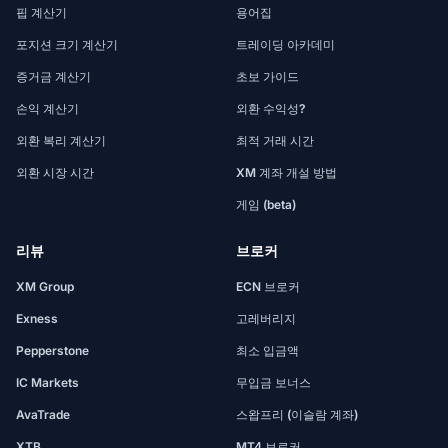
핍 계산기
용어집
포지션 크기 계산기
트레이딩 아카데미
증거금 계산기
초보 가이드
손익 계산기
외환 수익성?
외환 복리 계산기
최적 거래 시간
외환 시장 시간
XM 계좌 개설 방법
게임 (beta)
리뷰
브로커
XM Group
ECN 브로커
Exness
고레버리지
Pepperstone
최소 입금액
IC Markets
무입금 보너스
AvaTrade
스왑프리 (이슬람 계좌)
XTB
MT4 브로커