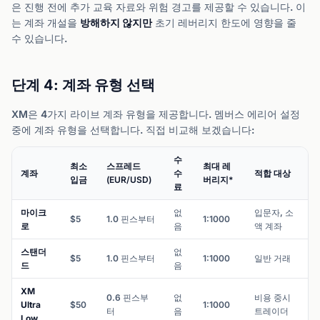
은 진행 전에 추가 교육 자료와 위험 경고를 제공할 수 있습니다. 이
는 계좌 개설을
방해하지 않지만
초기 레버리지 한도에 영향을 줄
수 있습니다.
단계 4: 계좌 유형 선택
XM은 4가지 라이브 계좌 유형을 제공합니다. 멤버스 에리어 설정
중에 계좌 유형을 선택합니다. 직접 비교해 보겠습니다:
수
최소
스프레드
최대 레
계좌
수
적합 대상
입금
(EUR/USD)
버리지*
료
마이크
없
입문자, 소
$5
1.0 핀스부터
1:1000
로
음
액 계좌
스탠더
없
$5
1.0 핀스부터
1:1000
일반 거래
드
음
XM
0.6 핀스부
없
비용 중시
Ultra
$50
1:1000
터
음
트레이더
Low