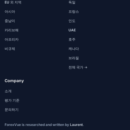
EU 외 지역
독일
아시아
프랑스
중남미
인도
카리브해
UAE
아프리카
호주
비규제
캐나다
브라질
전체 국가 →
Company
소개
평가 기준
문의하기
ForexVue is researched and written by
Laurent
.