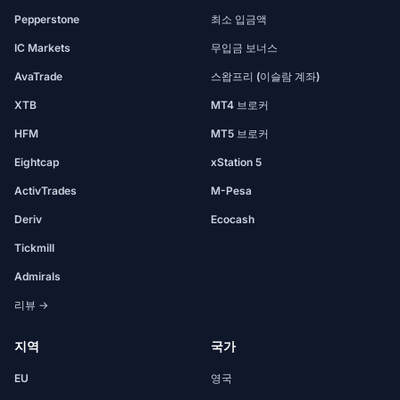
Pepperstone
최소 입금액
IC Markets
무입금 보너스
AvaTrade
스왑프리 (이슬람 계좌)
XTB
MT4 브로커
HFM
MT5 브로커
Eightcap
xStation 5
ActivTrades
M-Pesa
Deriv
Ecocash
Tickmill
Admirals
리뷰 →
지역
국가
EU
영국