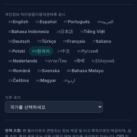
개인정보 처리방침
이용약관
제휴 공시
English
Español
Português
العربية
EN
ES
PT
AR
Bahasa Indonesia
日本語
Tiếng Việt
ID
JA
VI
Deutsch
Türkçe
Français
Italiano
DE
TR
FR
IT
Polski
한국어
中文
Русский
PL
KO
ZH
RU
Nederlands
ภาษาไทย
हिन्दी
Ελληνικά
NL
TH
HI
EL
Română
Svenska
Bahasa Melayu
RO
SV
MS
Čeština
Magyar
اردو
CS
HU
UR
거주 국가
면책 조항:
본 웹사이트의 콘텐츠는 정보 제공 및 비교 목적으로만 제공되며, 금
융 조언, 투자 권유 또는 금융 상품의 매매 제안을 구성하지 않습니다. CFD 및