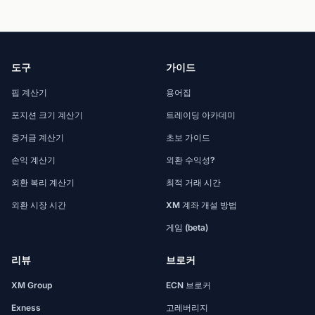
도구
가이드
핍 계산기
용어집
포지션 크기 계산기
트레이딩 아카데미
증거금 계산기
초보 가이드
손익 계산기
외환 수익성?
외환 복리 계산기
최적 거래 시간
외환 시장 시간
XM 계좌 개설 방법
게임 (beta)
리뷰
브로커
XM Group
ECN 브로커
Exness
고레버리지