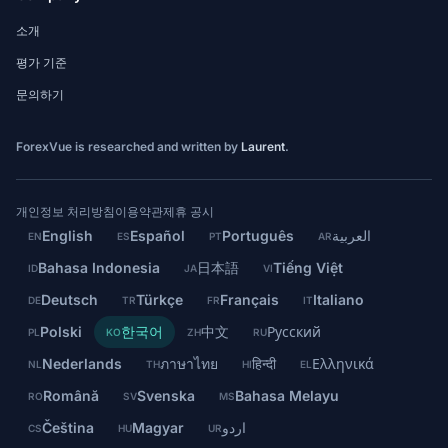
소개
평가 기준
문의하기
ForexVue is researched and written by
Laurent
.
개인정보 처리방침
이용약관
제휴 공시
English
Español
Português
العربية
EN
ES
PT
AR
Bahasa Indonesia
日本語
Tiếng Việt
ID
JA
VI
Deutsch
Türkçe
Français
Italiano
DE
TR
FR
IT
Polski
한국어
中文
Русский
PL
KO
ZH
RU
Nederlands
ภาษาไทย
हिन्दी
Ελληνικά
NL
TH
HI
EL
Română
Svenska
Bahasa Melayu
RO
SV
MS
Čeština
Magyar
اردو
CS
HU
UR