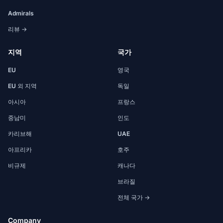
Admirals
리뷰 →
지역
국가
EU
영국
EU 외 지역
독일
아시아
프랑스
중남미
인도
카리브해
UAE
아프리카
호주
비규제
캐나다
브라질
전체 국가 →
Company