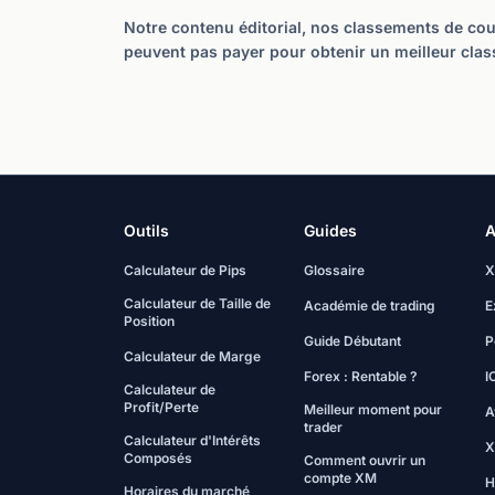
Notre contenu éditorial, nos classements de cour
peuvent pas payer pour obtenir un meilleur clas
Outils
Guides
A
Calculateur de Pips
Glossaire
X
Calculateur de Taille de
Académie de trading
E
Position
Guide Débutant
P
Calculateur de Marge
Forex : Rentable ?
I
Calculateur de
Profit/Perte
Meilleur moment pour
A
trader
Calculateur d'Intérêts
X
Composés
Comment ouvrir un
compte XM
H
Horaires du marché