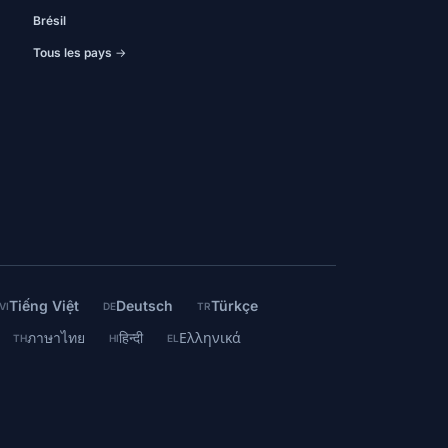
Brésil
Tous les pays →
Tiếng Việt
Deutsch
Türkçe
VI
DE
TR
ภาษาไทย
हिन्दी
Ελληνικά
TH
HI
EL