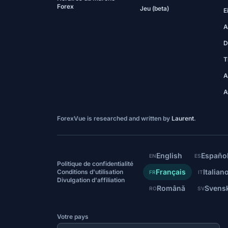
Forex
Jeu (beta)
E
A
D
T
A
A
ForexVue is researched and written by
Laurent
.
English
Españo
EN
ES
Politique de confidentialité
Français
Italian
Conditions d'utilisation
FR
IT
Divulgation d'affiliation
Română
Svens
RO
SV
Votre pays