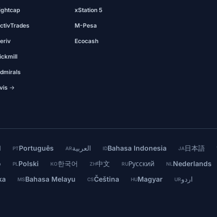
ightcap
xStation 5
ctivTrades
M-Pesa
eriv
Ecocash
ickmill
dmirals
vis →
l
Português
العربية
Bahasa Indonesia
日本語
PT
AR
ID
JA
o
Polski
한국어
中文
Русский
Nederlands
PL
KO
ZH
RU
NL
ka
Bahasa Melayu
Čeština
Magyar
اردو
MS
CS
HU
UR