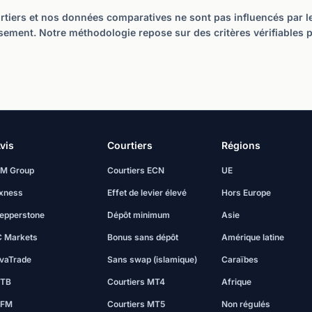
tiers et nos données comparatives ne sont pas influencés par les 
sement. Notre méthodologie repose sur des critères vérifiables 
vis
Courtiers
Régions
M Group
Courtiers ECN
UE
xness
Effet de levier élevé
Hors Europe
epperstone
Dépôt minimum
Asie
C Markets
Bonus sans dépôt
Amérique latine
vaTrade
Sans swap (islamique)
Caraïbes
TB
Courtiers MT4
Afrique
FM
Courtiers MT5
Non régulés