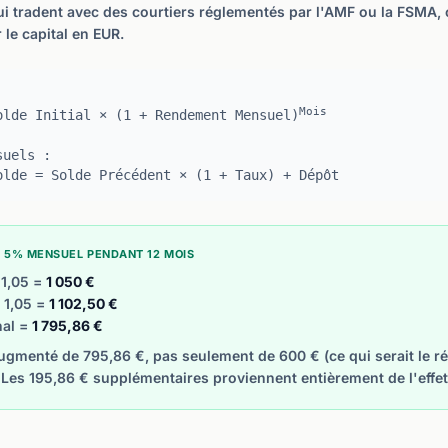
ui tradent avec des courtiers réglementés par l'AMF ou la FSMA, c
le capital en EUR.
Mois
olde Initial × (1 + Rendement Mensuel)
suels :
olde = Solde Précédent × (1 + Taux) + Dépôt
 À 5% MENSUEL PENDANT 12 MOIS
 1,05 =
1 050 €
× 1,05 =
1 102,50 €
nal =
1 795,86 €
ugmenté de 795,86 €, pas seulement de 600 € (ce qui serait le ré
. Les 195,86 € supplémentaires proviennent entièrement de l'eff