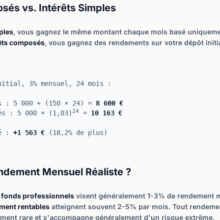
sés vs. Intérêts Simples
ples
, vous gagnez le même montant chaque mois basé uniqueme
rêts composés
, vous gagnez des rendements sur votre dépôt initial
nitial, 3% mensuel, 24 mois :
s : 5 000 + (150 × 24) =
8 600 €
24
és : 5 000 × (1,03)
=
10 163 €
sé :
+1 563 €
(18,2% de plus)
ndement Mensuel Réaliste ?
 fonds professionnels
visent généralement 1-3% de rendement 
mment rentables
atteignent souvent 2-5% par mois. Tout rendeme
ment rare et s'accompagne généralement d'un risque extrême.