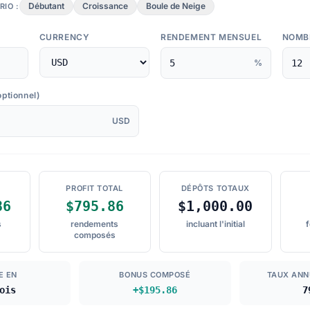
Débutant
Croissance
Boule de Neige
IO :
CURRENCY
RENDEMENT MENSUEL
NOMB
%
optionnel)
USD
L
PROFIT TOTAL
DÉPÔTS TOTAUX
86
$795.86
$1,000.00
s
rendements
incluant l'initial
f
composés
E EN
BONUS COMPOSÉ
TAUX ANN
ois
+$195.86
7