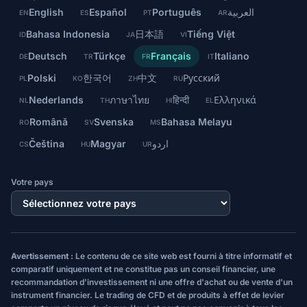
English
Español
Português
العربية
EN
ES
PT
AR
Bahasa Indonesia
日本語
Tiếng Việt
ID
JA
VI
Deutsch
Türkçe
Français
Italiano
DE
TR
FR
IT
Polski
한국어
中文
Русский
PL
KO
ZH
RU
Nederlands
ภาษาไทย
हिन्दी
Ελληνικά
NL
TH
HI
EL
Română
Svenska
Bahasa Melayu
RO
SV
MS
Čeština
Magyar
اردو
CS
HU
UR
Votre pays
Avertissement :
Le contenu de ce site web est fourni à titre informatif et
comparatif uniquement et ne constitue pas un conseil financier, une
recommandation d'investissement ni une offre d'achat ou de vente d'un
instrument financier. Le trading de CFD et de produits à effet de levier