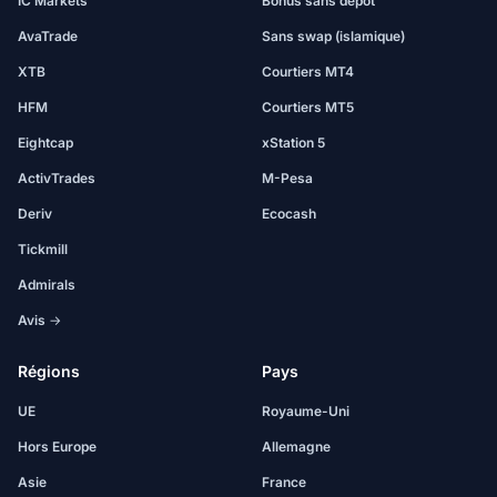
IC Markets
Bonus sans dépôt
AvaTrade
Sans swap (islamique)
XTB
Courtiers MT4
HFM
Courtiers MT5
Eightcap
xStation 5
ActivTrades
M-Pesa
Deriv
Ecocash
Tickmill
Admirals
Avis →
Régions
Pays
UE
Royaume-Uni
Hors Europe
Allemagne
Asie
France