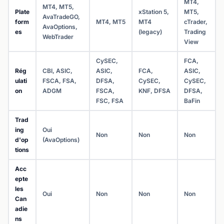
MT4,
MT4, MT5,
Plate
xStation 5,
MT5,
AvaTradeGO,
form
MT4, MT5
MT4
cTrader,
AvaOptions,
es
(legacy)
Trading
WebTrader
View
CySEC,
FCA,
Rég
CBI, ASIC,
ASIC,
FCA,
ASIC,
ulati
FSCA, FSA,
DFSA,
CySEC,
CySEC,
on
ADGM
FSCA,
KNF, DFSA
DFSA,
FSC, FSA
BaFin
Trad
ing
Oui
Non
Non
Non
d'op
(AvaOptions)
tions
Acc
epte
les
Oui
Non
Non
Non
Can
adie
ns