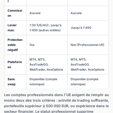
)
Commissi
Aucune
Aucune
on
Levier
1:30 (UE/AU) ; jusqu'à
Jusqu'à 1:400
max.
1:400 (autres entités)
Protection
solde
Oui
Non (Professionnel UE)
négatif
MT4, MT5,
MT4, MT5,
Plateform
AvaTradeGO,
AvaTradeGO,
es
WebTrader, AvaOptions
WebTrader, AvaOptions
Sans
Disponible (compte
Disponible (compte
swap
islamique)
islamique)
Les comptes professionnels dans l'UE exigent de remplir au
moins deux des trois critères : activité de trading suffisante,
portefeuille supérieur à 500 000 EUR, ou expérience dans le
secteur financier. Le statut professionnel supprime