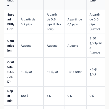
stiqu
tone
e
Spre
À partir
À partir
ad
À partir de
de 0,6
À partir de
de 0,0
EUR/
0,9 pips
pips (Ultra
0,1 pips
pips
USD
Low)
(Razor)
3,50
Com
$/lot/côt
miss
Aucune
Aucune
Aucune
é
ion
(Razor)
Coût
total
~4-5
(EUR
~9 $/lot
~6 $/lot
~5-7 $/lot
$/lot
/US
D)
Dép
ôt
100 $
5 $
0 $
0 $
min.