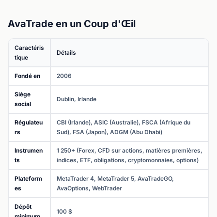
AvaTrade en un Coup d'Œil
Caractéris
Détails
tique
Fondé en
2006
Siège
Dublin, Irlande
social
Régulateu
CBI (Irlande), ASIC (Australie), FSCA (Afrique du
rs
Sud), FSA (Japon), ADGM (Abu Dhabi)
Instrumen
1 250+ (Forex, CFD sur actions, matières premières,
ts
indices, ETF, obligations, cryptomonnaies, options)
Plateform
MetaTrader 4, MetaTrader 5, AvaTradeGO,
es
AvaOptions, WebTrader
Dépôt
100 $
minimum