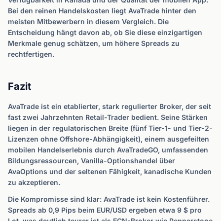
Bei den reinen Handelskosten liegt AvaTrade hinter den
meisten Mitbewerbern in diesem Vergleich. Die
Entscheidung hängt davon ab, ob Sie diese einzigartigen
Merkmale genug schätzen, um höhere Spreads zu
rechtfertigen.
Fazit
AvaTrade ist ein etablierter, stark regulierter Broker, der seit
fast zwei Jahrzehnten Retail-Trader bedient. Seine Stärken
liegen in der regulatorischen Breite (fünf Tier-1- und Tier-2-
Lizenzen ohne Offshore-Abhängigkeit), einem ausgefeilten
mobilen Handelserlebnis durch AvaTradeGO, umfassenden
Bildungsressourcen, Vanilla-Optionshandel über
AvaOptions und der seltenen Fähigkeit, kanadische Kunden
zu akzeptieren.
Die Kompromisse sind klar: AvaTrade ist kein Kostenführer.
Spreads ab 0,9 Pips beim EUR/USD ergeben etwa 9 $ pro
Lot, was deutlich teurer ist als ECN-Broker wie Pepperstone