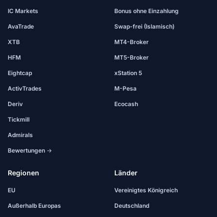
IC Markets
Bonus ohne Einzahlung
AvaTrade
Swap-frei (Islamisch)
XTB
MT4-Broker
HFM
MT5-Broker
Eightcap
xStation 5
ActivTrades
M-Pesa
Deriv
Ecocash
Tickmill
Admirals
Bewertungen →
Regionen
Länder
EU
Vereinigtes Königreich
Außerhalb Europas
Deutschland