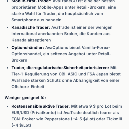
Mobile-first-Trader:
AvaTradeGO ist eine der besten
proprietären Mobile-Apps unter Retail-Brokern, eine
starke Wahl für Trader, die hauptsächlich vom
Smartphone aus handeln
Kanadische Trader:
AvaTrade ist einer der wenigen
international anerkannten Broker, die Kunden aus
Kanada akzeptieren
Optionshändler:
AvaOptions bietet Vanilla-Forex-
Optionshandel, ein seltenes Angebot unter Retail-
Brokern
Trader, die regulatorische Sicherheit priorisieren:
Mit
Tier-1-Regulierung von CBI, ASIC und FSA Japan bietet
AvaTrade starken Schutz ohne Abhängigkeit von einer
Offshore-Einheit
Weniger geeignet für
Kostensensible aktive Trader:
Mit etwa 9 $ pro Lot beim
EUR/USD (Privatkonto) ist AvaTrade deutlich teurer als
ECN-Broker wie Pepperstone (~4–5 $/Lot) oder Tickmill
(~4 $/Lot)