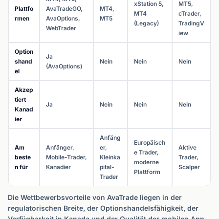
xStation 5,
MT5,
Plattfo
AvaTradeGO,
MT4,
MT4
cTrader,
rmen
AvaOptions,
MT5
(Legacy)
TradingV
WebTrader
iew
Option
Ja
shand
Nein
Nein
Nein
(AvaOptions)
el
Akzep
tiert
Ja
Nein
Nein
Nein
Kanad
ier
Anfäng
Europäisch
Am
Anfänger,
er,
Aktive
e Trader,
beste
Mobile-Trader,
Kleinka
Trader,
moderne
n für
Kanadier
pital-
Scalper
Plattform
Trader
Die Wettbewerbsvorteile von AvaTrade liegen in der
regulatorischen Breite, der Optionshandelsfähigkeit, der
Verfügbarkeit in Kanada und der Qualität der mobilen App.