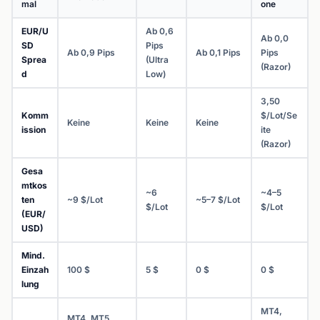
mal
one
EUR/U
Ab 0,6
Ab 0,0
SD
Pips
Ab 0,9 Pips
Ab 0,1 Pips
Pips
Sprea
(Ultra
(Razor)
d
Low)
3,50
Komm
$/Lot/Se
Keine
Keine
Keine
ission
ite
(Razor)
Gesa
mtkos
~6
~4–5
ten
~9 $/Lot
~5–7 $/Lot
$/Lot
$/Lot
(EUR/
USD)
Mind.
Einzah
100 $
5 $
0 $
0 $
lung
MT4,
MT4, MT5,