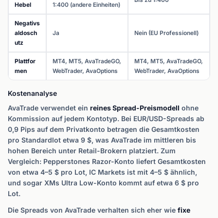
Hebel
1:400 (andere Einheiten)
Negativs
aldosch
Ja
Nein (EU Professionell)
utz
Plattfor
MT4, MT5, AvaTradeGO,
MT4, MT5, AvaTradeGO,
men
WebTrader, AvaOptions
WebTrader, AvaOptions
Kostenanalyse
AvaTrade verwendet ein
reines Spread-Preismodell
ohne
Kommission auf jedem Kontotyp. Bei EUR/USD-Spreads ab
0,9 Pips auf dem Privatkonto betragen die Gesamtkosten
pro Standardlot etwa 9 $, was AvaTrade im mittleren bis
hohen Bereich unter Retail-Brokern platziert. Zum
Vergleich: Pepperstones Razor-Konto liefert Gesamtkosten
von etwa 4–5 $ pro Lot, IC Markets ist mit 4–5 $ ähnlich,
und sogar XMs Ultra Low-Konto kommt auf etwa 6 $ pro
Lot.
Die Spreads von AvaTrade verhalten sich eher wie
fixe