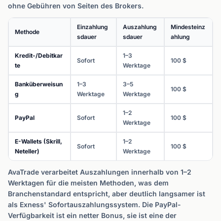
ohne Gebühren von Seiten des Brokers.
Einzahlung
Auszahlung
Mindesteinz
Methode
sdauer
sdauer
ahlung
Kredit-/Debitkar
1–3
Sofort
100 $
te
Werktage
Banküberweisun
1–3
3–5
100 $
g
Werktage
Werktage
1–2
PayPal
Sofort
100 $
Werktage
E-Wallets (Skrill,
1–2
Sofort
100 $
Neteller)
Werktage
AvaTrade verarbeitet Auszahlungen innerhalb von 1–2
Werktagen für die meisten Methoden, was dem
Branchenstandard entspricht, aber deutlich langsamer ist
als Exness' Sofortauszahlungssystem. Die PayPal-
Verfügbarkeit ist ein netter Bonus, sie ist eine der