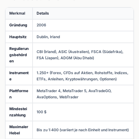
Merkmal
Details
Gründung
2006
Hauptsitz
Dublin, Irland
Regulierun
CBI (Irland), ASIC (Australien), FSCA (Südafrika),
gsbehörd
FSA (Japan), ADGM (Abu Dhabi)
en
Instrument
1.250+ (Forex, CFDs auf Aktien, Rohstoffe, Indizes,
e
ETFs, Anleihen, Kryptowährungen, Optionen)
Plattforme
MetaTrader 4, MetaTrader 5, AvaTradeGO,
n
AvaOptions, WebTrader
Mindestei
100 $
nzahlung
Maximaler
Bis zu 1:400 (variiert je nach Einheit und Instrument)
Hebel