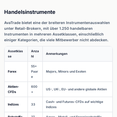
Handelsinstrumente
AvaTrade bietet eine der breiteren Instrumentenauswahlen
unter Retail-Brokern, mit über 1.250 handelbaren
Instrumenten in mehreren Assetklassen, einschließlich
einiger Kategorien, die viele Mitbewerber nicht abdecken.
Assetklas
Anza
Anmerkungen
se
hl
55+
Forex
Paar
Majors, Minors und Exoten
e
Aktien-
600
US-, UK-, EU- und andere globale Aktien
CFDs
+
Cash- und Futures-CFDs auf wichtige
Indizes
33
Indizes
Rohstoffe
27
Agrar-, Metall- und Energierohstoffe