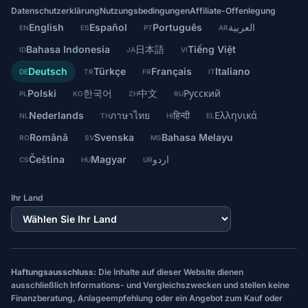
Datenschutzerklärung
Nutzungsbedingungen
Affiliate-Offenlegung
English
Español
Português
العربية
EN
ES
PT
AR
Bahasa Indonesia
日本語
Tiếng Việt
ID
JA
VI
Deutsch
Türkçe
Français
Italiano
DE
TR
FR
IT
Polski
한국어
中文
Русский
PL
KO
ZH
RU
Nederlands
ภาษาไทย
हिन्दी
Ελληνικά
NL
TH
HI
EL
Română
Svenska
Bahasa Melayu
RO
SV
MS
Čeština
Magyar
اردو
CS
HU
UR
Ihr Land
Haftungsausschluss:
Die Inhalte auf dieser Website dienen
ausschließlich Informations- und Vergleichszwecken und stellen keine
Finanzberatung, Anlageempfehlung oder ein Angebot zum Kauf oder