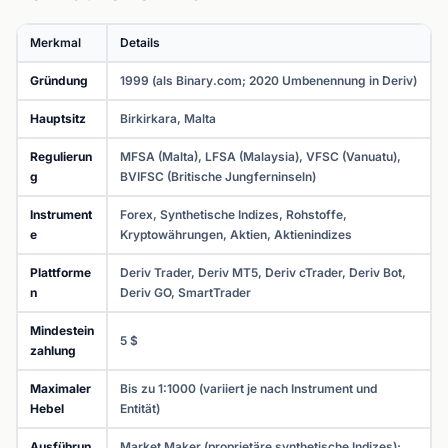
Merkmal
Details
Gründung
1999 (als Binary.com; 2020 Umbenennung in Deriv)
Hauptsitz
Birkirkara, Malta
Regulierun
MFSA (Malta), LFSA (Malaysia), VFSC (Vanuatu),
g
BVIFSC (Britische Jungferninseln)
Instrument
Forex, Synthetische Indizes, Rohstoffe,
e
Kryptowährungen, Aktien, Aktienindizes
Plattforme
Deriv Trader, Deriv MT5, Deriv cTrader, Deriv Bot,
n
Deriv GO, SmartTrader
Mindestein
5 $
zahlung
Maximaler
Bis zu 1:1000 (variiert je nach Instrument und
Hebel
Entität)
Ausführun
Market Maker (proprietäre synthetische Indizes);