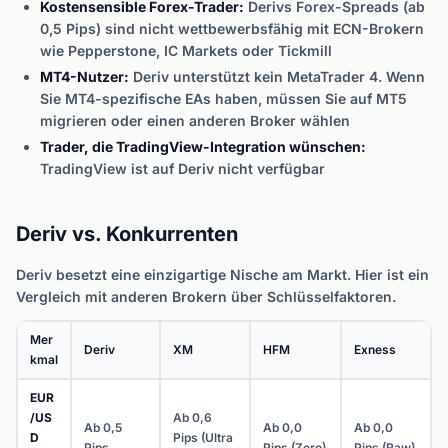
Kostensensible Forex-Trader:
Derivs Forex-Spreads (ab
0,5 Pips) sind nicht wettbewerbsfähig mit ECN-Brokern
wie Pepperstone, IC Markets oder Tickmill
MT4-Nutzer:
Deriv unterstützt kein MetaTrader 4. Wenn
Sie MT4-spezifische EAs haben, müssen Sie auf MT5
migrieren oder einen anderen Broker wählen
Trader, die TradingView-Integration wünschen:
TradingView ist auf Deriv nicht verfügbar
Deriv vs. Konkurrenten
Deriv besetzt eine einzigartige Nische am Markt. Hier ist ein
Vergleich mit anderen Brokern über Schlüsselfaktoren.
Mer
Deriv
XM
HFM
Exness
kmal
EUR
/US
Ab 0,6
Ab 0,5
Ab 0,0
Ab 0,0
D
Pips (Ultra
Pips
Pips (Zero)
Pips (Raw)