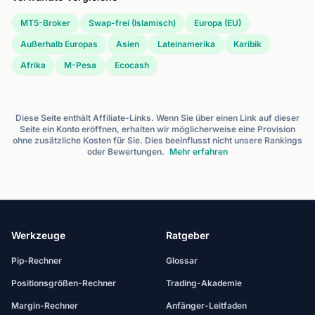
MT5-Broker
Swap-frei (Islamisch)
Europa (EU)
Außerhalb Europas
Asien
Lateinamerika
Karibik
Afrika
M-Pesa
Ecocash
Diese Seite enthält Affiliate-Links. Wenn Sie über einen Link auf dieser
Seite ein Konto eröffnen, erhalten wir möglicherweise eine Provision
ohne zusätzliche Kosten für Sie. Dies beeinflusst nicht unsere Rankings
oder Bewertungen.
Mehr erfahren
Werkzeuge
Ratgeber
Pip-Rechner
Glossar
Positionsgrößen-Rechner
Trading-Akademie
Margin-Rechner
Anfänger-Leitfaden