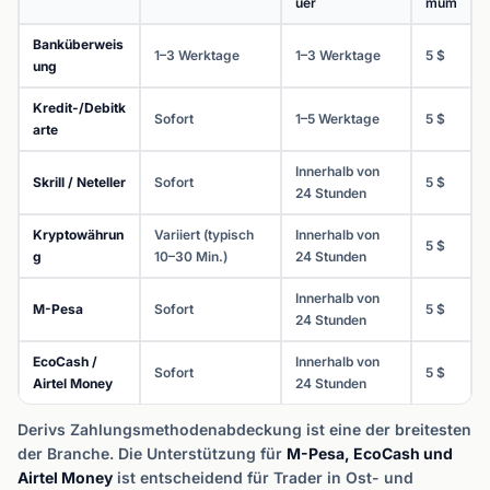
uer
mum
Banküberweis
1–3 Werktage
1–3 Werktage
5 $
ung
Kredit-/Debitk
Sofort
1–5 Werktage
5 $
arte
Innerhalb von
Skrill / Neteller
Sofort
5 $
24 Stunden
Kryptowährun
Variiert (typisch
Innerhalb von
5 $
g
10–30 Min.)
24 Stunden
Innerhalb von
M-Pesa
Sofort
5 $
24 Stunden
EcoCash /
Innerhalb von
Sofort
5 $
Airtel Money
24 Stunden
Derivs Zahlungsmethodenabdeckung ist eine der breitesten
der Branche. Die Unterstützung für
M-Pesa, EcoCash und
Airtel Money
ist entscheidend für Trader in Ost- und