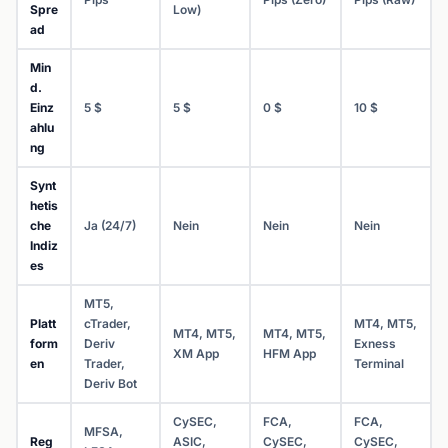
Spre
Low)
ad
Min
d.
Einz
5 $
5 $
0 $
10 $
ahlu
ng
Synt
hetis
che
Ja (24/7)
Nein
Nein
Nein
Indiz
es
MT5,
Platt
cTrader,
MT4, MT5,
MT4, MT5,
MT4, MT5,
form
Deriv
Exness
XM App
HFM App
en
Trader,
Terminal
Deriv Bot
CySEC,
FCA,
FCA,
MFSA,
Reg
ASIC,
CySEC,
CySEC,