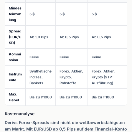
Mindes
teinzah
5 $
5 $
5 $
lung
Spread
(EUR/U
Ab 1,0 Pips
Ab 0,5 Pips
Ab 0,5 Pips
SD)
Kommi
Keine
Keine
Keine
ssion
Synthetische
Forex, Aktien,
Forex, Aktien,
Instrum
Indizes,
Krypto,
Krypto (STP-
ente
Baskets
Rohstoffe
Ausführung)
Max.
Bis zu 1:1000
Bis zu 1:1000
Bis zu 1:1000
Hebel
Kostenanalyse
Derivs Forex-Spreads sind nicht die wettbewerbsfähigsten
am Markt. Mit EUR/USD ab 0,5 Pips auf dem Financial-Konto