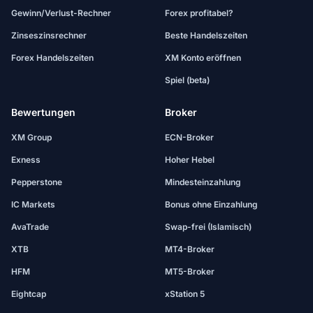
Gewinn/Verlust-Rechner
Forex profitabel?
Zinseszinsrechner
Beste Handelszeiten
Forex Handelszeiten
XM Konto eröffnen
Spiel (beta)
Bewertungen
Broker
XM Group
ECN-Broker
Exness
Hoher Hebel
Pepperstone
Mindesteinzahlung
IC Markets
Bonus ohne Einzahlung
AvaTrade
Swap-frei (Islamisch)
XTB
MT4-Broker
HFM
MT5-Broker
Eightcap
xStation 5