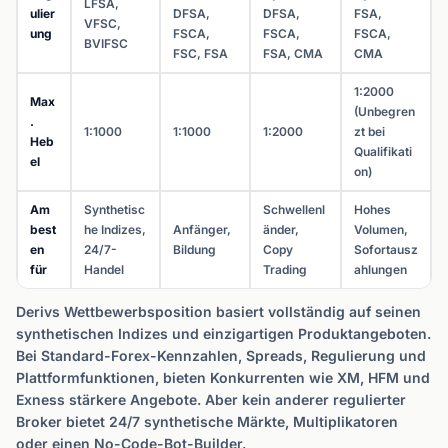
LFSA,
ulier
DFSA,
DFSA,
FSA,
VFSC,
ung
FSCA,
FSCA,
FSCA,
BVIFSC
FSC, FSA
FSA, CMA
CMA
1:2000
Max
(Unbegren
.
1:1000
1:1000
1:2000
zt bei
Heb
Qualifikati
el
on)
Am
Synthetisc
Schwellenl
Hohes
best
he Indizes,
Anfänger,
änder,
Volumen,
en
24/7-
Bildung
Copy
Sofortausz
für
Handel
Trading
ahlungen
Derivs Wettbewerbsposition basiert vollständig auf seinen
synthetischen Indizes und einzigartigen Produktangeboten.
Bei Standard-Forex-Kennzahlen, Spreads, Regulierung und
Plattformfunktionen, bieten Konkurrenten wie XM, HFM und
Exness stärkere Angebote. Aber kein anderer regulierter
Broker bietet 24/7 synthetische Märkte, Multiplikatoren
oder einen No-Code-Bot-Builder.