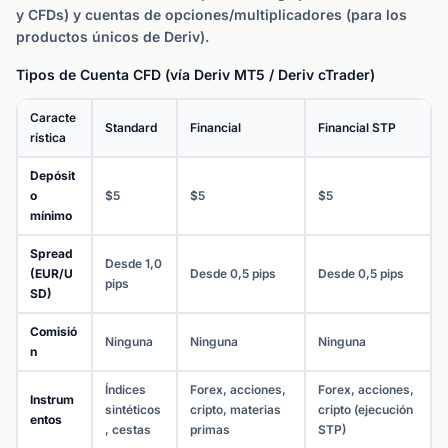
y CFDs) y cuentas de opciones/multiplicadores (para los
productos únicos de Deriv).
Tipos de Cuenta CFD (vía Deriv MT5 / Deriv cTrader)
Caracte
Standard
Financial
Financial STP
rística
Depósit
o
$5
$5
$5
mínimo
Spread
Desde 1,0
(EUR/U
Desde 0,5 pips
Desde 0,5 pips
pips
SD)
Comisió
Ninguna
Ninguna
Ninguna
n
Índices
Forex, acciones,
Forex, acciones,
Instrum
sintéticos
cripto, materias
cripto (ejecución
entos
, cestas
primas
STP)