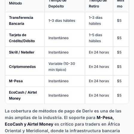
Tiempo de
Tiempo de
Míni
Método
Depósito
Retiro
mo
Transferencia
1–3 días
1–3 días hábiles
$5
Bancaria
hábiles
Tarjeta de
1–5 días
Instantáneo
$5
Crédito/Débito
hábiles
Skrill / Neteller
Instantáneo
En 24 horas
$5
Variable (10-30
Criptomonedas
En 24 horas
$5
min típico)
M-Pesa
Instantáneo
En 24 horas
$5
EcoCash / Airtel
Instantáneo
En 24 horas
$5
Money
La cobertura de métodos de pago de Deriv es una de las
más amplias de la industria. El soporte para
M-Pesa,
EcoCash y Airtel Money
es crítico para traders en África
Oriental y Meridional, donde la infraestructura bancaria