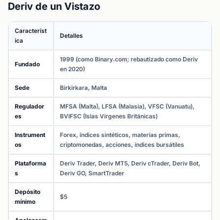
Deriv de un Vistazo
Característ
Detalles
ica
1999 (como Binary.com; rebautizado como Deriv
Fundado
en 2020)
Sede
Birkirkara, Malta
Regulador
MFSA (Malta), LFSA (Malasia), VFSC (Vanuatu),
es
BVIFSC (Islas Vírgenes Británicas)
Instrument
Forex, índices sintéticos, materias primas,
os
criptomonedas, acciones, índices bursátiles
Plataforma
Deriv Trader, Deriv MT5, Deriv cTrader, Deriv Bot,
s
Deriv GO, SmartTrader
Depósito
$5
mínimo