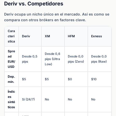
Deriv vs. Competidores
Deriv ocupa un nicho único en el mercado. Así es como se
compara con otros brókers en factores clave.
Cara
cterí
Deriv
XM
HFM
Exness
stica
Spre
Desde 0,6
ad
Desde 0,5
Desde 0,0
Desde 0,0
pips (Ultra
EUR/
pips
pips (Zero)
pips (Raw)
Low)
USD
Dep.
$5
$5
$0
$10
mín.
Índic
es
Sí (24/7)
No
No
No
sinté
ticos