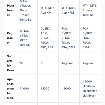
MT5,
Plata
cTrader,
MT4, MT5,
MT4, MT5,
MT4, MT5,
form
Deriv
Exness
App XM
App HFM
as
Trader,
Terminal
Deriv Bot
CySEC,
FCA,
FCA,
MFSA,
Reg
ASIC,
CySEC,
CySEC,
LFSA,
ulaci
DFSA,
DFSA,
FSA,
VFSC,
ón
FSCA,
FSCA,
FSCA,
BVIFSC
FSC, FSA
FSA, CMA
CMA
Sop
orte
Sí
Sí
Regional
Regional
M-
Pesa
Apal
1:2000
anca
(Ilimitado
mien
1:1000
1:1000
1:2000
en cuentas
to
elegibles)
máx.