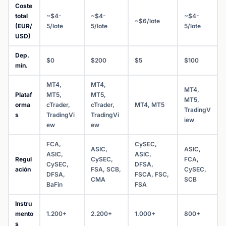
Coste
total
~$4-
~$4-
~$4-
~$6/lote
(EUR/
5/lote
5/lote
5/lote
USD)
Dep.
$0
$200
$5
$100
mín.
MT4,
MT4,
MT4,
Plataf
MT5,
MT5,
MT5,
orma
cTrader,
cTrader,
MT4, MT5
TradingV
s
TradingVi
TradingVi
iew
ew
ew
FCA,
CySEC,
ASIC,
ASIC,
ASIC,
ASIC,
Regul
CySEC,
FCA,
CySEC,
DFSA,
ación
FSA, SCB,
CySEC,
DFSA,
FSCA, FSC,
CMA
SCB
BaFin
FSA
Instru
mento
1.200+
2.200+
1.000+
800+
s