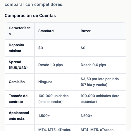
comparar con competidores.
Comparación de Cuentas
Característic
Standard
Razor
a
Depósito
$0
$0
mínimo
Spread
Desde 1,0 pips
Desde 0,0 pips
(EUR/USD)
$3,50 por lote por lado
Comisión
Ninguna
($7 ida y vuelta)
Tamaño del
100.000 unidades
100.000 unidades (lote
contrato
(lote estándar)
estándar)
Apalancami
1:500*
1:500*
ento máx.
MT4, MT5, cTrader,
MT4, MT5, cTrader,