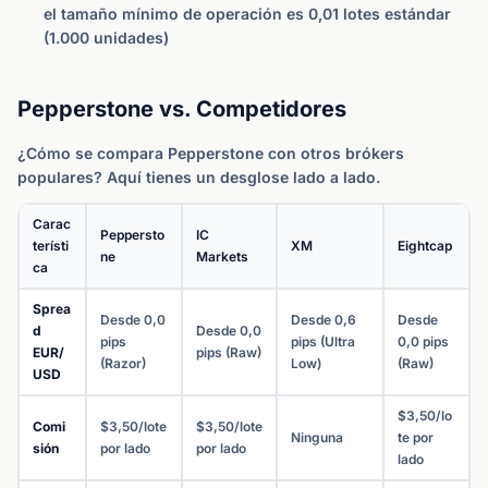
el tamaño mínimo de operación es 0,01 lotes estándar
(1.000 unidades)
Pepperstone vs. Competidores
¿Cómo se compara Pepperstone con otros brókers
populares? Aquí tienes un desglose lado a lado.
Carac
Peppersto
IC
terísti
XM
Eightcap
ne
Markets
ca
Sprea
Desde 0,0
Desde 0,6
Desde
d
Desde 0,0
pips
pips (Ultra
0,0 pips
EUR/
pips (Raw)
(Razor)
Low)
(Raw)
USD
$3,50/lo
Comi
$3,50/lote
$3,50/lote
Ninguna
te por
sión
por lado
por lado
lado