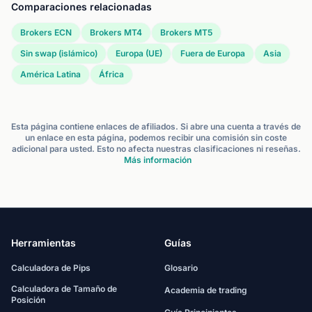
Comparaciones relacionadas
Brokers ECN
Brokers MT4
Brokers MT5
Sin swap (islámico)
Europa (UE)
Fuera de Europa
Asia
América Latina
África
Esta página contiene enlaces de afiliados. Si abre una cuenta a través de
un enlace en esta página, podemos recibir una comisión sin coste
adicional para usted. Esto no afecta nuestras clasificaciones ni reseñas.
Más información
Herramientas
Guías
Calculadora de Pips
Glosario
Calculadora de Tamaño de
Academia de trading
Posición