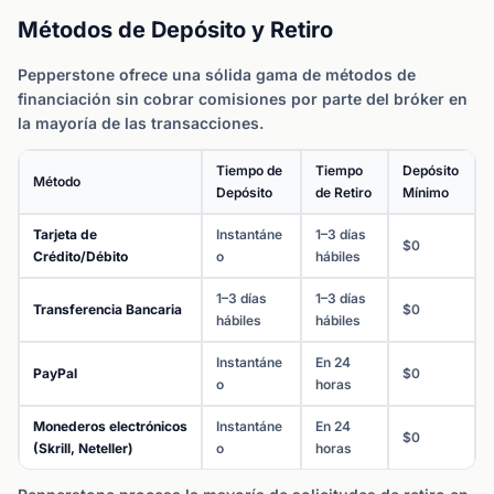
Métodos de Depósito y Retiro
Pepperstone ofrece una sólida gama de métodos de
financiación sin cobrar comisiones por parte del bróker en
la mayoría de las transacciones.
Tiempo de
Tiempo
Depósito
Método
Depósito
de Retiro
Mínimo
Tarjeta de
Instantáne
1–3 días
$0
Crédito/Débito
o
hábiles
1–3 días
1–3 días
Transferencia Bancaria
$0
hábiles
hábiles
Instantáne
En 24
PayPal
$0
o
horas
Monederos electrónicos
Instantáne
En 24
$0
(Skrill, Neteller)
o
horas