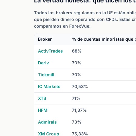
La verdad honesta: qué dicen los 
Todos los brokers regulados en la UE están obl
que pierden dinero operando con CFDs. Estas cif
comparamos en ForexVue:
Broker
% de cuentas minoristas que 
ActivTrades
68%
Deriv
70%
Tickmill
70%
IC Markets
70,53%
XTB
71%
HFM
71,37%
Admirals
73%
XM Group
75,33%