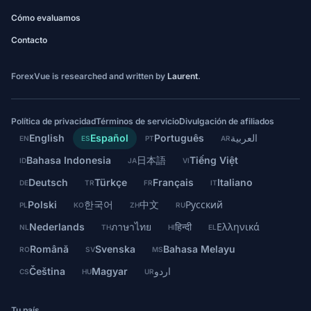
Cómo evaluamos
Contacto
ForexVue is researched and written by
Laurent
.
Política de privacidad
Términos de servicio
Divulgación de afiliados
English
Español
Português
العربية
EN
ES
PT
AR
Bahasa Indonesia
日本語
Tiếng Việt
ID
JA
VI
Deutsch
Türkçe
Français
Italiano
DE
TR
FR
IT
Polski
한국어
中文
Русский
PL
KO
ZH
RU
Nederlands
ภาษาไทย
हिन्दी
Ελληνικά
NL
TH
HI
EL
Română
Svenska
Bahasa Melayu
RO
SV
MS
Čeština
Magyar
اردو
CS
HU
UR
Tu país