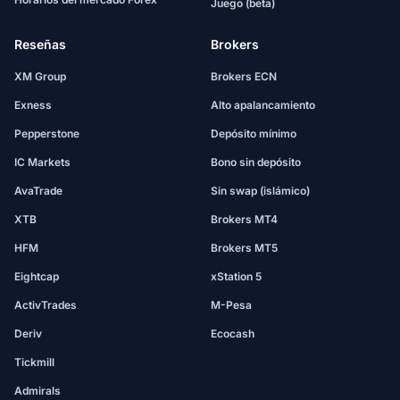
Juego (beta)
Reseñas
Brokers
XM Group
Brokers ECN
Exness
Alto apalancamiento
Pepperstone
Depósito mínimo
IC Markets
Bono sin depósito
AvaTrade
Sin swap (islámico)
XTB
Brokers MT4
HFM
Brokers MT5
Eightcap
xStation 5
ActivTrades
M-Pesa
Deriv
Ecocash
Tickmill
Admirals