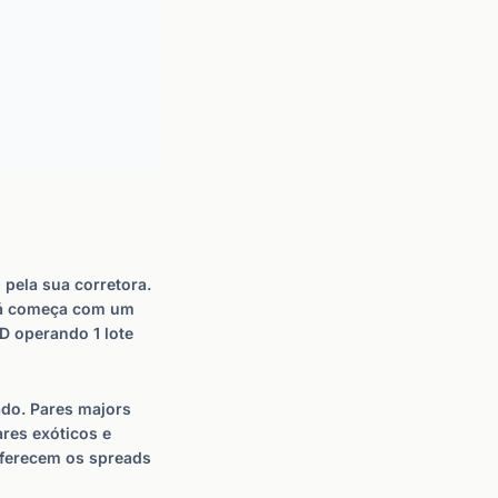
 pela sua corretora.
 já começa com um
D operando 1 lote
ado. Pares majors
res exóticos e
oferecem os spreads