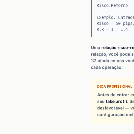
Risco:Retorno =
Exemplo: Entrad
Risco = 50 pips
R:R = 1 : 1,4
Uma
relação risco-r
relação, você pode 
1:2 ainda coloca voc
cada operação.
DICA PROFISSIONAL
Antes de entrar 
seu
take profit
. S
desfavorável — v
configuração mel