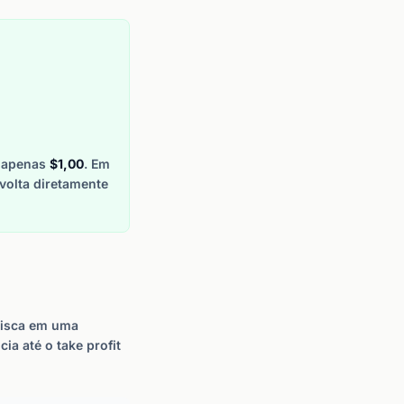
a apenas
$1,00
. Em
volta diretamente
risca em uma
ia até o take profit