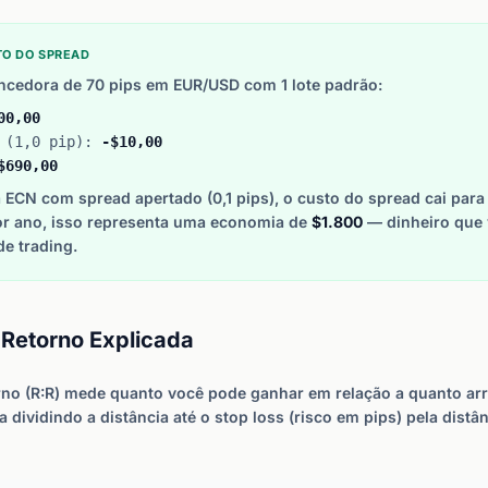
TO DO SPREAD
cedora de 70 pips em EUR/USD com 1 lote padrão:
00,00
d (1,0 pip):
-$10,00
$690,00
 ECN com spread apertado (0,1 pips), o custo do spread cai par
r ano, isso representa uma economia de
$1.800
— dinheiro que 
de trading.
-Retorno Explicada
orno (R:R) mede quanto você pode ganhar em relação a quanto ar
 dividindo a distância até o stop loss (risco em pips) pela distânc