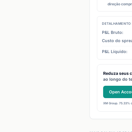
direção comp
DETALHAMENTO 
P&L Bruto:
Custo do spre
P&L Líquido:
Reduza seus c
ao longo do t
Open Acco
XM Group. 75.33% o