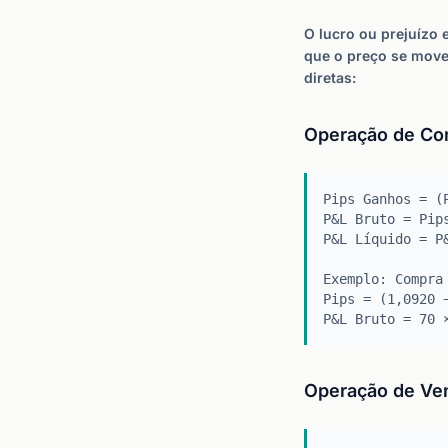
O lucro ou prejuízo
que o preço se move
diretas:
Operação de Co
Pips Ganhos = (
P&L Bruto = Pip
P&L Líquido = P
Exemplo: Compra
Pips = (1,0920 
P&L Bruto = 70
Operação de Ven