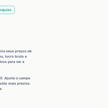
rejuízo
sira seus preços de
s, lucro bruto e
loss para ver a
D). Ajuste o campo
uido mais preciso.
e.