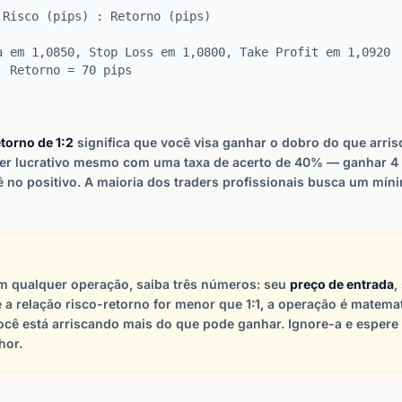
 Risco (pips) : Retorno (pips)
a em 1,0850, Stop Loss em 1,0800, Take Profit em 1,0920
, Retorno = 70 pips
etorno de 1:2
significa que você visa ganhar o dobro do que arri
ser lucrativo mesmo com uma taxa de acerto de 40% — ganhar 4 
ê no positivo. A maioria dos traders profissionais busca um míni
em qualquer operação, saiba três números: seu
preço de entrada
,
e a relação risco-retorno for menor que 1:1, a operação é matem
ocê está arriscando mais do que pode ganhar. Ignore-a e espere
hor.