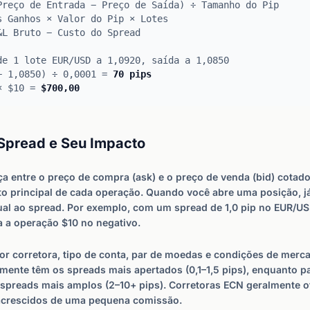
Preço de Entrada − Preço de Saída) ÷ Tamanho do Pip
s Ganhos × Valor do Pip × Lotes
&L Bruto − Custo do Spread
de 1 lote EUR/USD a 1,0920, saída a 1,0850
− 1,0850) ÷ 0,0001 =
70 pips
 × $10 =
$700,00
Spread e Seu Impacto
ça entre o preço de compra (ask) e o preço de venda (bid) cotado
sto principal de cada operação. Quando você abre uma posição,
ual ao spread. Por exemplo, com um spread de 1,0 pip no EUR/US
 a operação $10 no negativo.
or corretora, tipo de conta, par de moedas e condições de merc
ente têm os spreads mais apertados (0,1–1,5 pips), enquanto pa
spreads mais amplos (2–10+ pips). Corretoras ECN geralmente 
acrescidos de uma pequena comissão.