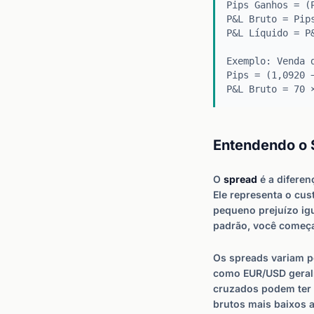
Pips Ganhos = (
P&L Bruto = Pip
P&L Líquido = P
Exemplo: Venda 
Pips = (1,0920 
P&L Bruto = 70
Entendendo o 
O
spread
é a diferen
Ele representa o cu
pequeno prejuízo ig
padrão, você começa
Os spreads variam p
como EUR/USD geralm
cruzados podem ter 
brutos mais baixos 