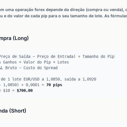
 em uma operação forex depende da direção (compra ou venda), 
u e do valor de cada pip para o seu tamanho de lote. As fórmul
mpra (Long)
Preço de Saída − Preço de Entrada) ÷ Tamanho do Pip
s Ganhos × Valor do Pip × Lotes
&L Bruto − Custo do Spread
 de 1 lote EUR/USD a 1,0850, saída a 1,0920
− 1,0850) ÷ 0,0001 =
70 pips
 × $10 =
$700,00
da (Short)