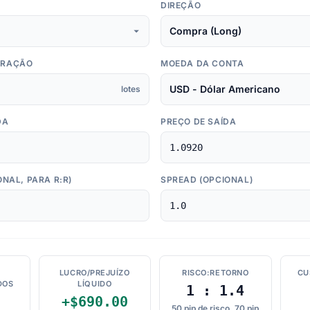
DIREÇÃO
ERAÇÃO
MOEDA DA CONTA
lotes
DA
PREÇO DE SAÍDA
NAL, PARA R:R)
SPREAD (OPCIONAL)
LUCRO/PREJUÍZO
RISCO:RETORNO
CU
DOS
LÍQUIDO
1 : 1.4
+$690.00
50 pip de risco, 70 pip