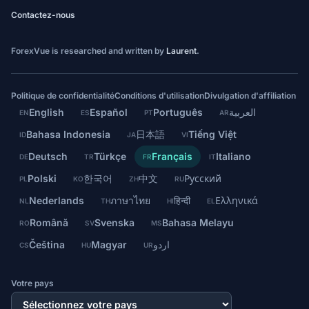
Contactez-nous
ForexVue is researched and written by
Laurent
.
Politique de confidentialité
Conditions d'utilisation
Divulgation d'affiliation
English
Español
Português
العربية
EN
ES
PT
AR
Bahasa Indonesia
日本語
Tiếng Việt
ID
JA
VI
Deutsch
Türkçe
Français
Italiano
DE
TR
FR
IT
Polski
한국어
中文
Русский
PL
KO
ZH
RU
Nederlands
ภาษาไทย
हिन्दी
Ελληνικά
NL
TH
HI
EL
Română
Svenska
Bahasa Melayu
RO
SV
MS
Čeština
Magyar
اردو
CS
HU
UR
Votre pays