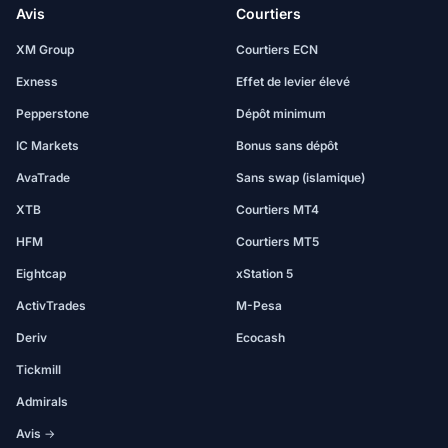
Avis
Courtiers
XM Group
Courtiers ECN
Exness
Effet de levier élevé
Pepperstone
Dépôt minimum
IC Markets
Bonus sans dépôt
AvaTrade
Sans swap (islamique)
XTB
Courtiers MT4
HFM
Courtiers MT5
Eightcap
xStation 5
ActivTrades
M-Pesa
Deriv
Ecocash
Tickmill
Admirals
Avis →