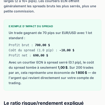
larges (2 à 10+ pips). Les courtiers ECN offrent
généralement les spreads bruts les plus serrés, plus une
petite commission.
EXEMPLE D'IMPACT DU SPREAD
Un trade gagnant de 70 pips sur EUR/USD avec 1 lot
standard :
Profit brut :
700,00 $
Coût du spread (1.0 pip) :
-10,00 $
Profit net :
690,00 $
Avec un courtier ECN à spread serré (0.1 pip), le coût
du spread tombe à seulement
1,00 $
. Sur 200 trades
par an, cela représente une économie de
1 800 $
— de
l'argent qui revient directement sur votre compte de
trading.
Le ratio risque/rendement expliqué