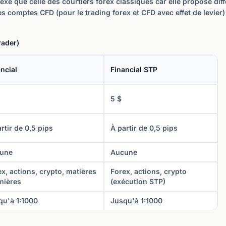
xe que celle des courtiers forex classiques car elle propose dif
les comptes CFD (pour le trading forex et CFD avec effet de levier
rader)
ncial
Financial STP
5 $
rtir de 0,5 pips
À partir de 0,5 pips
une
Aucune
x, actions, crypto, matières
Forex, actions, crypto
mières
(exécution STP)
qu'à 1:1000
Jusqu'à 1:1000