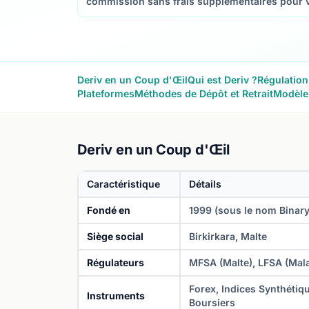
commission sans frais supplémentaires pour vo
Deriv en un Coup d'Œil
Qui est Deriv ?
Régulation
Plateformes
Méthodes de Dépôt et Retrait
Modèle
Deriv en un Coup d'Œil
Caractéristique
Détails
Fondé en
1999 (sous le nom Binary
Siège social
Birkirkara, Malte
Régulateurs
MFSA (Malte), LFSA (Mala
Forex, Indices Synthétiq
Instruments
Boursiers