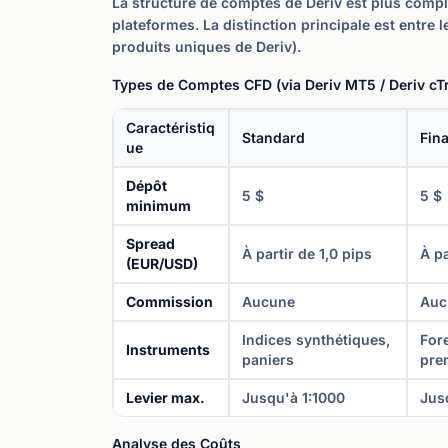
La structure de comptes de Deriv est plus comple
plateformes. La distinction principale est entre 
produits uniques de Deriv).
Types de Comptes CFD (via Deriv MT5 / Deriv cT
Caractéristiq
Standard
Fina
ue
Dépôt
5 $
5 $
minimum
Spread
À partir de 1,0 pips
À pa
(EUR/USD)
Commission
Aucune
Auc
Indices synthétiques,
Fore
Instruments
paniers
pre
Levier max.
Jusqu'à 1:1000
Jus
Analyse des Coûts