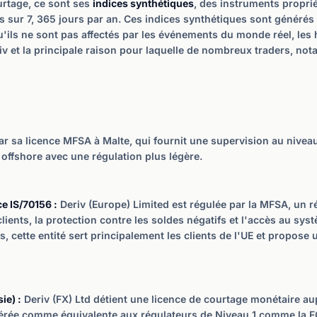
urtage, ce sont ses
indices synthétiques
, des instruments proprié
rs sur 7, 365 jours par an. Ces indices synthétiques sont généré
u'ils ne sont pas affectés par les événements du monde réel, les
 Deriv et la principale raison pour laquelle de nombreux traders, n
ar sa licence MFSA à Malte, qui fournit une supervision au nivea
 offshore avec une régulation plus légère.
ce IS/70156 :
Deriv (Europe) Limited est régulée par la MFSA, un r
clients, la protection contre les soldes négatifs et l'accès au sy
s, cette entité sert principalement les clients de l'UE et propos
ie) :
Deriv (FX) Ltd détient une licence de courtage monétaire a
idérée comme équivalente aux régulateurs de Niveau 1 comme la F