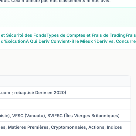
us. Cela n'affecte pas nos classements ni nos avis.
 et Sécurité des Fonds
Types de Comptes et Frais de Trading
Frai
 d'Exécution
À Qui Deriv Convient-il le Mieux ?
Deriv vs. Concurre
.com ; rebaptisé Deriv en 2020)
isie), VFSC (Vanuatu), BVIFSC (Îles Vierges Britanniques)
ues, Matières Premières, Cryptomonnaies, Actions, Indices