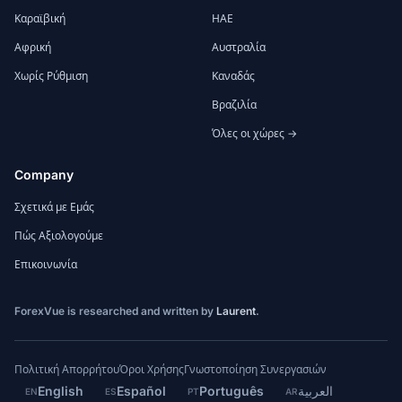
Καραϊβική
ΗΑΕ
Αφρική
Αυστραλία
Χωρίς Ρύθμιση
Καναδάς
Βραζιλία
Όλες οι χώρες →
Company
Σχετικά με Εμάς
Πώς Αξιολογούμε
Επικοινωνία
ForexVue is researched and written by
Laurent
.
Πολιτική Απορρήτου
Όροι Χρήσης
Γνωστοποίηση Συνεργασιών
English
Español
Português
العربية
EN
ES
PT
AR