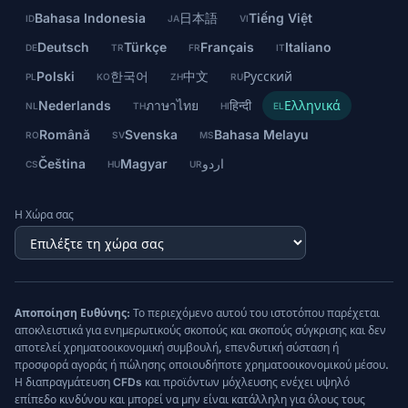
Bahasa Indonesia
日本語
Tiếng Việt
ID
JA
VI
Deutsch
Türkçe
Français
Italiano
DE
TR
FR
IT
Polski
한국어
中文
Русский
PL
KO
ZH
RU
Nederlands
ภาษาไทย
हिन्दी
Ελληνικά
NL
TH
HI
EL
Română
Svenska
Bahasa Melayu
RO
SV
MS
Čeština
Magyar
اردو
CS
HU
UR
Η Χώρα σας
Αποποίηση Ευθύνης:
Το περιεχόμενο αυτού του ιστοτόπου παρέχεται
αποκλειστικά για ενημερωτικούς σκοπούς και σκοπούς σύγκρισης και δεν
αποτελεί χρηματοοικονομική συμβουλή, επενδυτική σύσταση ή
προσφορά αγοράς ή πώλησης οποιουδήποτε χρηματοοικονομικού μέσου.
Η διαπραγμάτευση CFDs και προϊόντων μόχλευσης ενέχει υψηλό
επίπεδο κινδύνου και μπορεί να μην είναι κατάλληλη για όλους τους