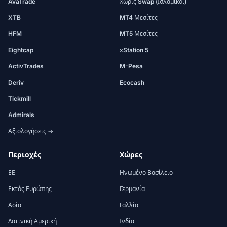
AvaTrade
Χωρίς Swap (Ισλαμικοί)
XTB
MT4 Μεσίτες
HFM
MT5 Μεσίτες
Eightcap
xStation 5
ActivTrades
M-Pesa
Deriv
Ecocash
Tickmill
Admirals
Αξιολογήσεις →
Περιοχές
Χώρες
ΕΕ
Ηνωμένο Βασίλειο
Εκτός Ευρώπης
Γερμανία
Ασία
Γαλλία
Λατινική Αμερική
Ινδία