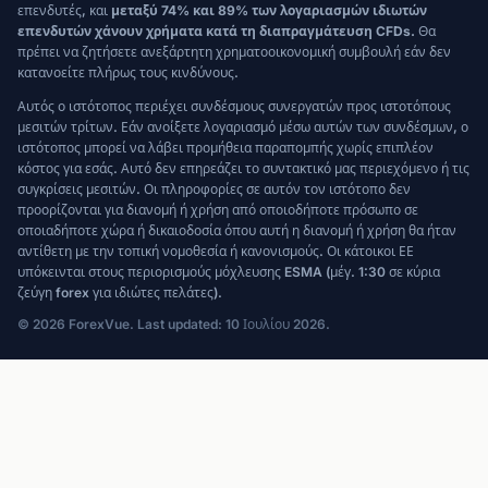
επενδυτές, και
μεταξύ 74% και 89% των λογαριασμών ιδιωτών
επενδυτών χάνουν χρήματα κατά τη διαπραγμάτευση CFDs.
Θα
πρέπει να ζητήσετε ανεξάρτητη χρηματοοικονομική συμβουλή εάν δεν
κατανοείτε πλήρως τους κινδύνους.
Αυτός ο ιστότοπος περιέχει συνδέσμους συνεργατών προς ιστοτόπους
μεσιτών τρίτων. Εάν ανοίξετε λογαριασμό μέσω αυτών των συνδέσμων, ο
ιστότοπος μπορεί να λάβει προμήθεια παραπομπής χωρίς επιπλέον
κόστος για εσάς. Αυτό δεν επηρεάζει το συντακτικό μας περιεχόμενο ή τις
συγκρίσεις μεσιτών. Οι πληροφορίες σε αυτόν τον ιστότοπο δεν
προορίζονται για διανομή ή χρήση από οποιοδήποτε πρόσωπο σε
οποιαδήποτε χώρα ή δικαιοδοσία όπου αυτή η διανομή ή χρήση θα ήταν
αντίθετη με την τοπική νομοθεσία ή κανονισμούς. Οι κάτοικοι ΕΕ
υπόκεινται στους περιορισμούς μόχλευσης ESMA (μέγ. 1:30 σε κύρια
ζεύγη forex για ιδιώτες πελάτες).
© 2026 ForexVue. Last updated: 10 Ιουλίου 2026.