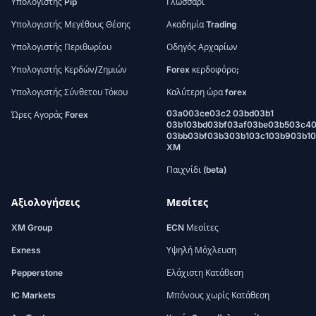
Υπολογιστής Pip
Γλωσσάρι
Υπολογιστής Μεγέθους Θέσης
Ακαδημία Trading
Υπολογιστής Περιθωρίου
Οδηγός Αρχαρίων
Υπολογιστής Κερδών/Ζημιών
Forex κερδοφόρο;
Υπολογιστής Σύνθετου Τόκου
Καλύτερη ώρα forex
03a003ce03c2 03bd03b1
Ώρες Αγοράς Forex
03b103bd03bf03af03be03b503c4
03bb03bf03b303b103c103b903b1
XM
Παιχνίδι (beta)
Αξιολογήσεις
Μεσίτες
XM Group
ECN Μεσίτες
Exness
Υψηλή Μόχλευση
Pepperstone
Ελάχιστη Κατάθεση
IC Markets
Μπόνους χωρίς Κατάθεση