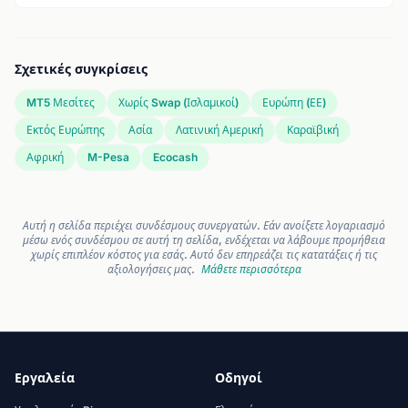
Σχετικές συγκρίσεις
MT5 Μεσίτες
Χωρίς Swap (Ισλαμικοί)
Ευρώπη (ΕΕ)
Εκτός Ευρώπης
Ασία
Λατινική Αμερική
Καραϊβική
Αφρική
M-Pesa
Ecocash
Αυτή η σελίδα περιέχει συνδέσμους συνεργατών. Εάν ανοίξετε λογαριασμό
μέσω ενός συνδέσμου σε αυτή τη σελίδα, ενδέχεται να λάβουμε προμήθεια
χωρίς επιπλέον κόστος για εσάς. Αυτό δεν επηρεάζει τις κατατάξεις ή τις
αξιολογήσεις μας.
Μάθετε περισσότερα
Εργαλεία
Οδηγοί