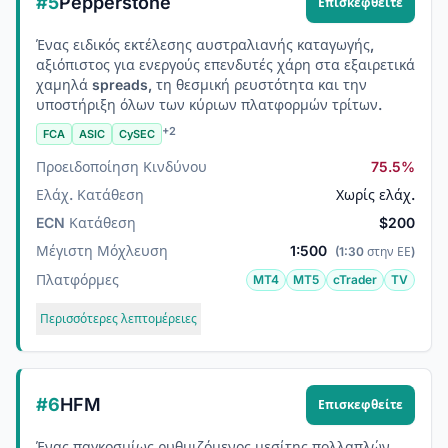
#5
Pepperstone
Επισκεφθείτε
Ένας ειδικός εκτέλεσης αυστραλιανής καταγωγής,
αξιόπιστος για ενεργούς επενδυτές χάρη στα εξαιρετικά
χαμηλά spreads, τη θεσμική ρευστότητα και την
υποστήριξη όλων των κύριων πλατφορμών τρίτων.
+2
FCA
ASIC
CySEC
Προειδοποίηση Κινδύνου
75.5%
Ελάχ. Κατάθεση
Χωρίς ελάχ.
ECN Κατάθεση
$200
Μέγιστη Μόχλευση
1:500
(1:30 στην ΕΕ)
Πλατφόρμες
MT4
MT5
cTrader
TV
Περισσότερες λεπτομέρειες
#6
HFM
Επισκεφθείτε
Ένας παγκοσμίως ρυθμιζόμενος μεσίτης πολλαπλών