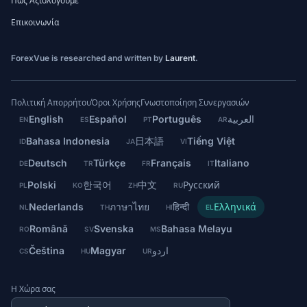
Πώς Αξιολογούμε
Επικοινωνία
ForexVue is researched and written by
Laurent
.
Πολιτική Απορρήτου
Όροι Χρήσης
Γνωστοποίηση Συνεργασιών
English
Español
Português
العربية
EN
ES
PT
AR
Bahasa Indonesia
日本語
Tiếng Việt
ID
JA
VI
Deutsch
Türkçe
Français
Italiano
DE
TR
FR
IT
Polski
한국어
中文
Русский
PL
KO
ZH
RU
Nederlands
ภาษาไทย
हिन्दी
Ελληνικά
NL
TH
HI
EL
Română
Svenska
Bahasa Melayu
RO
SV
MS
Čeština
Magyar
اردو
CS
HU
UR
Η Χώρα σας