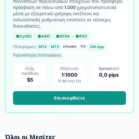
πολλαπλών περιουσιακών στοιχείων που προσφέρει
πρόσβαση σε πάνω από 1.000 χρηματοπιστωτικά
μέσα με εξαιρετικά γρήγορη εκτέλεση και
πολυεπίπεδη ρυθμιστική εποπτεία σε τέσσερις
δικαιοδοσίες.
CySEC
ASIC
DFSA
IFSC
cTrader
TV
Πλατφόρμες:
MT4
MT5
XM App
Περισσότερες λεπτομέρειες
Ελάχ.
Μόχλευση
Spread από
Κατάθεση
1:1000
0,0 pips
$5
(1:30 στην ΕΕ)
Επισκεφθείτε
Όλοι οι Μεσίτες