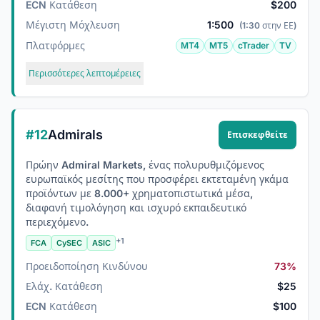
ECN Κατάθεση
$200
Μέγιστη Μόχλευση
1:500
(1:30 στην ΕΕ)
Πλατφόρμες
MT4
MT5
cTrader
TV
Περισσότερες λεπτομέρειες
#12
Admirals
Επισκεφθείτε
Πρώην Admiral Markets, ένας πολυρυθμιζόμενος
ευρωπαϊκός μεσίτης που προσφέρει εκτεταμένη γκάμα
προϊόντων με 8.000+ χρηματοπιστωτικά μέσα,
διαφανή τιμολόγηση και ισχυρό εκπαιδευτικό
περιεχόμενο.
+1
FCA
CySEC
ASIC
Προειδοποίηση Κινδύνου
73%
Ελάχ. Κατάθεση
$25
ECN Κατάθεση
$100