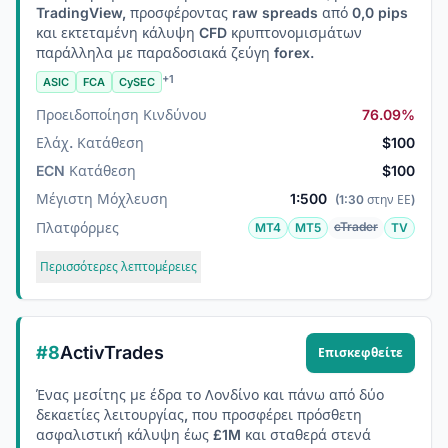
TradingView, προσφέροντας raw spreads από 0,0 pips
και εκτεταμένη κάλυψη CFD κρυπτονομισμάτων
παράλληλα με παραδοσιακά ζεύγη forex.
+1
ASIC
FCA
CySEC
Προειδοποίηση Κινδύνου
76.09%
Ελάχ. Κατάθεση
$100
ECN Κατάθεση
$100
Μέγιστη Μόχλευση
1:500
(1:30 στην ΕΕ)
Πλατφόρμες
cTrader
MT4
MT5
TV
Περισσότερες λεπτομέρειες
#8
ActivTrades
Επισκεφθείτε
Ένας μεσίτης με έδρα το Λονδίνο και πάνω από δύο
δεκαετίες λειτουργίας, που προσφέρει πρόσθετη
ασφαλιστική κάλυψη έως £1M και σταθερά στενά