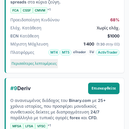
spreads στα κύρια ζεύγη.
+1
FCA
CSSF
CMVM
Προειδοποίηση Κινδύνου
68%
Ελάχ. Κατάθεση
Χωρίς ελάχ.
ECN Κατάθεση
$1000
Μέγιστη Μόχλευση
1:400
(1:30 στην ΕΕ)
Πλατφόρμες
cTrader
TV
MT4
MT5
ActivTrader
Περισσότερες λεπτομέρειες
#9
Deriv
Επισκεφθείτε
Ο ανανεωμένος διάδοχος του Binary.com με 25+
χρόνια ιστορίας, που προσφέρει μοναδικούς
συνθετικούς δείκτες με διαπραγμάτευση 24/7
παράλληλα με τυπικές αγορές forex και CFD.
+1
MFSA
LFSA
VFSC