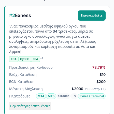
#2
Exness
Επισκεφθείτε
Ένας παγκόσμιος μεσίτης υψηλού όγκου που
επεξεργάζεται πάνω από $4 τρισεκατομμύρια σε
μηνιαίο όγκο συναλλαγών, γνωστός για άμεσες
αναλήψεις, απεριόριστη μόχλευση σε επιλέξιμους
λογαριασμούς και κυρίαρχη παρουσία σε Ασία και
Αφρική.
+2
FCA
CySEC
FSA
Προειδοποίηση Κινδύνου
78.79%
Ελάχ. Κατάθεση
$10
ECN Κατάθεση
$200
Μέγιστη Μόχλευση
1:2000
(1:30 στην ΕΕ)
Πλατφόρμες
cTrader
TV
MT4
MT5
Exness Terminal
Περισσότερες λεπτομέρειες