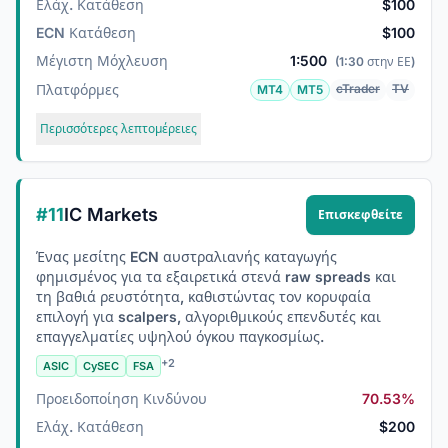
Ελάχ. Κατάθεση
$100
ECN Κατάθεση
$100
Μέγιστη Μόχλευση
1:500
(1:30 στην ΕΕ)
Πλατφόρμες
cTrader
TV
MT4
MT5
Περισσότερες λεπτομέρειες
#11
IC Markets
Επισκεφθείτε
Ένας μεσίτης ECN αυστραλιανής καταγωγής
φημισμένος για τα εξαιρετικά στενά raw spreads και
τη βαθιά ρευστότητα, καθιστώντας τον κορυφαία
επιλογή για scalpers, αλγοριθμικούς επενδυτές και
επαγγελματίες υψηλού όγκου παγκοσμίως.
+2
ASIC
CySEC
FSA
Προειδοποίηση Κινδύνου
70.53%
Ελάχ. Κατάθεση
$200