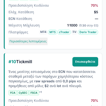
Προειδοποίηση Κινδύνου
70%
Ελάχ. Κατάθεση
$5
ECN Κατάθεση
—
Μέγιστη Μόχλευση
1:1000
(1:30 στην ΕΕ)
Πλατφόρμες
MT4
TV
MT5
cTrader
Deriv Trader
Περισσότερες λεπτομέρειες
#10
Tickmill
Επισκεφθείτε
Ένας μεσίτης εστιασμένος στο ECN που κατατάσσεται
σταθερά μεταξύ των παρόχων χαμηλότερου κόστους
παγκοσμίως, με raw spreads από 0,0 pips και
προμήθειες από μόλις $2 ανά lot ανά πλευρά.
+1
FCA
CySEC
FSCA
Προειδοποίηση Κινδύνου
70%