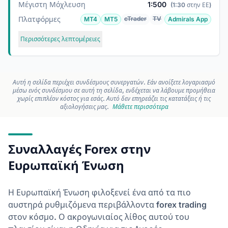
Μέγιστη Μόχλευση
1:500
(1:30 στην ΕΕ)
Πλατφόρμες
cTrader
TV
MT4
MT5
Admirals App
Περισσότερες λεπτομέρειες
Αυτή η σελίδα περιέχει συνδέσμους συνεργατών. Εάν ανοίξετε λογαριασμό
μέσω ενός συνδέσμου σε αυτή τη σελίδα, ενδέχεται να λάβουμε προμήθεια
χωρίς επιπλέον κόστος για εσάς. Αυτό δεν επηρεάζει τις κατατάξεις ή τις
αξιολογήσεις μας.
Μάθετε περισσότερα
Συναλλαγές Forex στην
Ευρωπαϊκή Ένωση
Η Ευρωπαϊκή Ένωση φιλοξενεί ένα από τα πιο
αυστηρά ρυθμιζόμενα περιβάλλοντα forex trading
στον κόσμο. Ο ακρογωνιαίος λίθος αυτού του