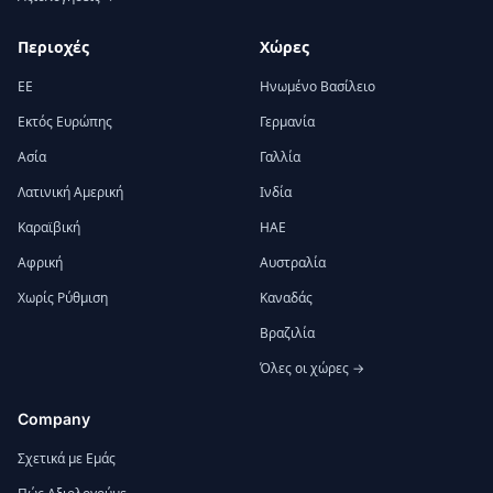
Περιοχές
Χώρες
ΕΕ
Ηνωμένο Βασίλειο
Εκτός Ευρώπης
Γερμανία
Ασία
Γαλλία
Λατινική Αμερική
Ινδία
Καραϊβική
ΗΑΕ
Αφρική
Αυστραλία
Χωρίς Ρύθμιση
Καναδάς
Βραζιλία
Όλες οι χώρες →
Company
Σχετικά με Εμάς