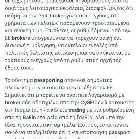
σε ξεχωριστούς τραπεζικούς λογαριασμούς από τα
δικά τους λειτουργικά κεφάλαια, διασφαλίζοντας ότι
ακόμη και αν ένας broker γίνει αφερέγγυος, τα
χρήματα των πελατών παραμένουν προστατευμένα
και ανακτήσιμα. Επιπλέον, οι ρυθμιζόμενοι από την
ΕΕ brokers υποχρεούνται να παρέχουν σαφή και
διαφανή τιμολόγηση, να εκτελούν εντολές υπό
πολιτικές βέλτιστης εκτέλεσης και να υπόκεινται σε
τακτικούς ελέγχους από τη ρυθμιστική αρχή της
έδρας τους.
Το σύστημα passporting αποτελεί σημαντικό
πλεονέκτημα για τους traders με έδρα την ΕΕ.
Σημαίνει ότι μπορείτε να ανοίξετε λογαριασμό με
broker αδειοδοτημένο από την CySEC ενώ κατοικείτε
στη Γερμανία, ή να κάνετε trading με μια ρυθμιζόμενη
από τη BaFin εταιρεία από τη Γαλλία, όλα υπό την
ίδια προστατευτική ομπρέλα. Ωστόσο, είναι πάντα
σοφό να επαληθεύετε ότι η γνωστοποίηση passport