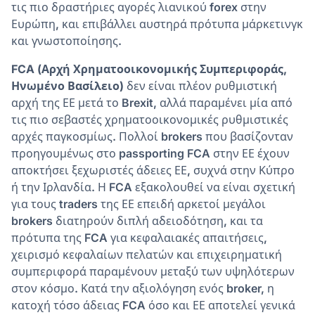
τις πιο δραστήριες αγορές λιανικού forex στην
Ευρώπη, και επιβάλλει αυστηρά πρότυπα μάρκετινγκ
και γνωστοποίησης.
FCA (Αρχή Χρηματοοικονομικής Συμπεριφοράς,
Ηνωμένο Βασίλειο)
δεν είναι πλέον ρυθμιστική
αρχή της ΕΕ μετά το Brexit, αλλά παραμένει μία από
τις πιο σεβαστές χρηματοοικονομικές ρυθμιστικές
αρχές παγκοσμίως. Πολλοί brokers που βασίζονταν
προηγουμένως στο passporting FCA στην ΕΕ έχουν
αποκτήσει ξεχωριστές άδειες ΕΕ, συχνά στην Κύπρο
ή την Ιρλανδία. Η FCA εξακολουθεί να είναι σχετική
για τους traders της ΕΕ επειδή αρκετοί μεγάλοι
brokers διατηρούν διπλή αδειοδότηση, και τα
πρότυπα της FCA για κεφαλαιακές απαιτήσεις,
χειρισμό κεφαλαίων πελατών και επιχειρηματική
συμπεριφορά παραμένουν μεταξύ των υψηλότερων
στον κόσμο. Κατά την αξιολόγηση ενός broker, η
κατοχή τόσο άδειας FCA όσο και ΕΕ αποτελεί γενικά