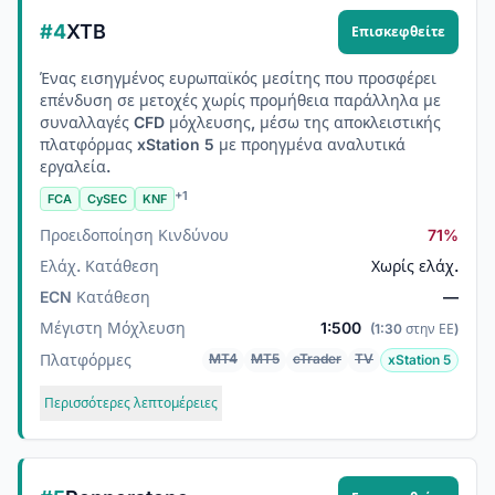
#4
XTB
Επισκεφθείτε
Ένας εισηγμένος ευρωπαϊκός μεσίτης που προσφέρει
επένδυση σε μετοχές χωρίς προμήθεια παράλληλα με
συναλλαγές CFD μόχλευσης, μέσω της αποκλειστικής
πλατφόρμας xStation 5 με προηγμένα αναλυτικά
εργαλεία.
+1
FCA
CySEC
KNF
Προειδοποίηση Κινδύνου
71%
Ελάχ. Κατάθεση
Χωρίς ελάχ.
ECN Κατάθεση
—
Μέγιστη Μόχλευση
1:500
(1:30 στην ΕΕ)
Πλατφόρμες
MT4
MT5
cTrader
TV
xStation 5
Περισσότερες λεπτομέρειες