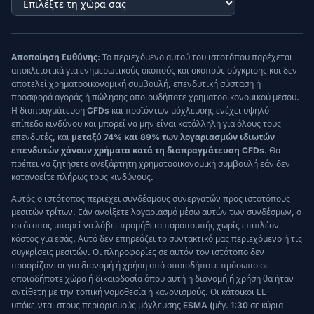
Αποποίηση Ευθύνης:
Το περιεχόμενο αυτού του ιστοτόπου παρέχεται
αποκλειστικά για ενημερωτικούς σκοπούς και σκοπούς σύγκρισης και δεν
αποτελεί χρηματοοικονομική συμβουλή, επενδυτική σύσταση ή
προσφορά αγοράς ή πώλησης οποιουδήποτε χρηματοοικονομικού μέσου.
Η διαπραγμάτευση CFDs και προϊόντων μόχλευσης ενέχει υψηλό
επίπεδο κινδύνου και μπορεί να μην είναι κατάλληλη για όλους τους
επενδυτές, και
μεταξύ 74% και 89% των λογαριασμών ιδιωτών
επενδυτών χάνουν χρήματα κατά τη διαπραγμάτευση CFDs.
Θα
πρέπει να ζητήσετε ανεξάρτητη χρηματοοικονομική συμβουλή εάν δεν
κατανοείτε πλήρως τους κινδύνους.
Αυτός ο ιστότοπος περιέχει συνδέσμους συνεργατών προς ιστοτόπους
μεσιτών τρίτων. Εάν ανοίξετε λογαριασμό μέσω αυτών των συνδέσμων, ο
ιστότοπος μπορεί να λάβει προμήθεια παραπομπής χωρίς επιπλέον
κόστος για εσάς. Αυτό δεν επηρεάζει το συντακτικό μας περιεχόμενο ή τις
συγκρίσεις μεσιτών. Οι πληροφορίες σε αυτόν τον ιστότοπο δεν
προορίζονται για διανομή ή χρήση από οποιοδήποτε πρόσωπο σε
οποιαδήποτε χώρα ή δικαιοδοσία όπου αυτή η διανομή ή χρήση θα ήταν
αντίθετη με την τοπική νομοθεσία ή κανονισμούς. Οι κάτοικοι ΕΕ
υπόκεινται στους περιορισμούς μόχλευσης ESMA (μέγ. 1:30 σε κύρια