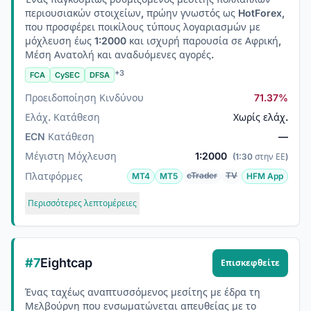
περιουσιακών στοιχείων, πρώην γνωστός ως HotForex,
που προσφέρει ποικίλους τύπους λογαριασμών με
μόχλευση έως 1:2000 και ισχυρή παρουσία σε Αφρική,
Μέση Ανατολή και αναδυόμενες αγορές.
+3
FCA
CySEC
DFSA
Προειδοποίηση Κινδύνου
71.37%
Ελάχ. Κατάθεση
Χωρίς ελάχ.
ECN Κατάθεση
—
Μέγιστη Μόχλευση
1:2000
(1:30 στην ΕΕ)
Πλατφόρμες
cTrader
TV
MT4
MT5
HFM App
Περισσότερες λεπτομέρειες
#7
Eightcap
Επισκεφθείτε
Ένας ταχέως αναπτυσσόμενος μεσίτης με έδρα τη
Μελβούρνη που ενσωματώνεται απευθείας με το