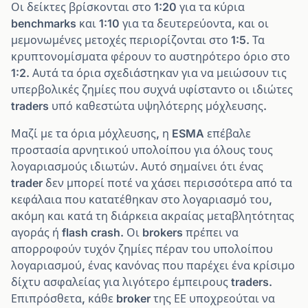
Οι δείκτες βρίσκονται στο 1:20 για τα κύρια
benchmarks και 1:10 για τα δευτερεύοντα, και οι
μεμονωμένες μετοχές περιορίζονται στο 1:5. Τα
κρυπτονομίσματα φέρουν το αυστηρότερο όριο στο
1:2. Αυτά τα όρια σχεδιάστηκαν για να μειώσουν τις
υπερβολικές ζημίες που συχνά υφίσταντο οι ιδιώτες
traders υπό καθεστώτα υψηλότερης μόχλευσης.
Μαζί με τα όρια μόχλευσης, η ESMA επέβαλε
προστασία αρνητικού υπολοίπου για όλους τους
λογαριασμούς ιδιωτών. Αυτό σημαίνει ότι ένας
trader δεν μπορεί ποτέ να χάσει περισσότερα από τα
κεφάλαια που κατατέθηκαν στο λογαριασμό του,
ακόμη και κατά τη διάρκεια ακραίας μεταβλητότητας
αγοράς ή flash crash. Οι brokers πρέπει να
απορροφούν τυχόν ζημίες πέραν του υπολοίπου
λογαριασμού, ένας κανόνας που παρέχει ένα κρίσιμο
δίχτυ ασφαλείας για λιγότερο έμπειρους traders.
Επιπρόσθετα, κάθε broker της ΕΕ υποχρεούται να