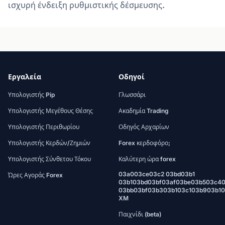
ισχυρή ένδειξη ρυθμιστικής δέσμευσης.
Εργαλεία
Οδηγοί
Υπολογιστής Pip
Γλωσσάρι
Υπολογιστής Μεγέθους Θέσης
Ακαδημία Trading
Υπολογιστής Περιθωρίου
Οδηγός Αρχαρίων
Υπολογιστής Κερδών/Ζημιών
Forex κερδοφόρο;
Υπολογιστής Σύνθετου Τόκου
Καλύτερη ώρα forex
03a003ce03c2 03bd03b1
Ώρες Αγοράς Forex
03b103bd03bf03af03be03b503c4
03bb03bf03b303b103c103b903b1
XM
Παιχνίδι (beta)