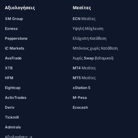
Αξιολογήσεις
Μεσίτες
XM Group
ECN Μεσίτες
Exness
Υψηλή Μόχλευση
Pepperstone
Ελάχιστη Κατάθεση
IC Markets
Μπόνους χωρίς Κατάθεση
AvaTrade
Χωρίς Swap (Ισλαμικοί)
XTB
MT4 Μεσίτες
HFM
MT5 Μεσίτες
Eightcap
xStation 5
ActivTrades
M-Pesa
Deriv
Ecocash
Tickmill
Admirals
Αξιολογήσεις →