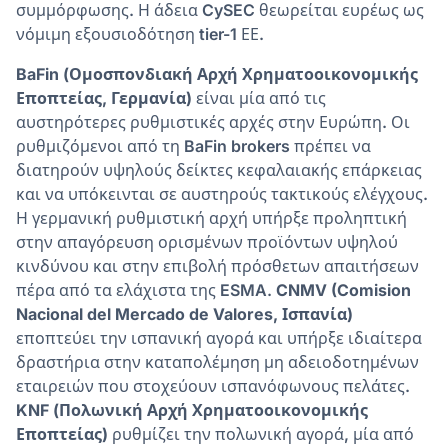
συμμόρφωσης. Η άδεια CySEC θεωρείται ευρέως ως
νόμιμη εξουσιοδότηση tier-1 ΕΕ.
BaFin (Ομοσπονδιακή Αρχή Χρηματοοικονομικής
Εποπτείας, Γερμανία)
είναι μία από τις
αυστηρότερες ρυθμιστικές αρχές στην Ευρώπη. Οι
ρυθμιζόμενοι από τη BaFin brokers πρέπει να
διατηρούν υψηλούς δείκτες κεφαλαιακής επάρκειας
και να υπόκεινται σε αυστηρούς τακτικούς ελέγχους.
Η γερμανική ρυθμιστική αρχή υπήρξε προληπτική
στην απαγόρευση ορισμένων προϊόντων υψηλού
κινδύνου και στην επιβολή πρόσθετων απαιτήσεων
πέρα από τα ελάχιστα της ESMA.
CNMV (Comision
Nacional del Mercado de Valores, Ισπανία)
εποπτεύει την ισπανική αγορά και υπήρξε ιδιαίτερα
δραστήρια στην καταπολέμηση μη αδειοδοτημένων
εταιρειών που στοχεύουν ισπανόφωνους πελάτες.
KNF (Πολωνική Αρχή Χρηματοοικονομικής
Εποπτείας)
ρυθμίζει την πολωνική αγορά, μία από