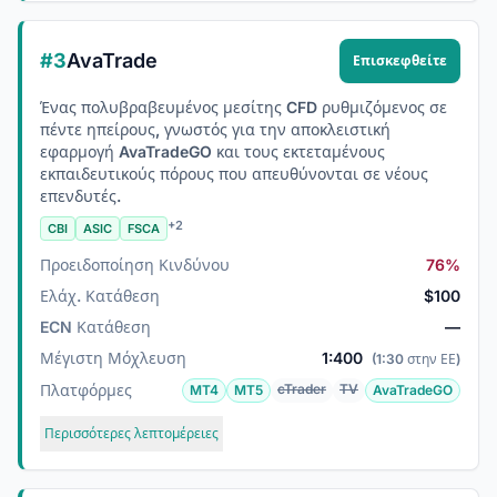
#3
AvaTrade
Επισκεφθείτε
Ένας πολυβραβευμένος μεσίτης CFD ρυθμιζόμενος σε
πέντε ηπείρους, γνωστός για την αποκλειστική
εφαρμογή AvaTradeGO και τους εκτεταμένους
εκπαιδευτικούς πόρους που απευθύνονται σε νέους
επενδυτές.
+2
CBI
ASIC
FSCA
Προειδοποίηση Κινδύνου
76%
Ελάχ. Κατάθεση
$100
ECN Κατάθεση
—
Μέγιστη Μόχλευση
1:400
(1:30 στην ΕΕ)
Πλατφόρμες
cTrader
TV
MT4
MT5
AvaTradeGO
Περισσότερες λεπτομέρειες