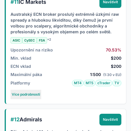
#11
IC Markets
Navštívit
Australský ECN broker proslulý extrémně úzkými raw
spready a hlubokou likviditou, díky čemuž je první
volbou pro scalpery, algoritmické obchodníky a
profesionály s vysokým objemem po celém světě.
+2
ASIC
CySEC
FSA
Upozornění na riziko
70.53%
Min. vklad
$200
ECN vklad
$200
Maximální páka
1:500
(1:30 v EU)
Platformy
MT4
MT5
cTrader
TV
Více podrobností
#12
Admirals
Navštívit