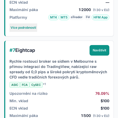
ECN vklad
—
Maximální páka
1:2000
(1:30 v EU)
Platformy
cTrader
TV
MT4
MT5
HFM App
Více podrobností
#7
Eightcap
Navštívit
Rychle rostoucí broker se sídlem v Melbourne s
přímou integrací do TradingView, nabízející raw
spready od 0,0 pips a široké pokrytí kryptoměnových
CFD vedle tradičních forexových párů.
+1
ASIC
FCA
CySEC
Upozornění na riziko
76.09%
Min. vklad
$100
ECN vklad
$100
Maximální páka
1:500
(1:30 v EU)