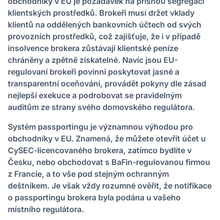
obchodníky v EU je požadavek na přísnou segregaci
klientských prostředků. Brokeři musí držet vklady
klientů na oddělených bankovních účtech od svých
provozních prostředků, což zajišťuje, že i v případě
insolvence brokera zůstávají klientské peníze
chráněny a zpětně získatelné. Navíc jsou EU-
regulovaní brokeři povinni poskytovat jasné a
transparentní oceňování, provádět pokyny dle zásad
nejlepší exekuce a podrobovat se pravidelným
auditům ze strany svého domovského regulátora.
Systém passportingu je významnou výhodou pro
obchodníky v EU. Znamená, že můžete otevřít účet u
CySEC-licencovaného brokera, zatímco bydlíte v
Česku, nebo obchodovat s BaFin-regulovanou firmou
z Francie, a to vše pod stejným ochranným
deštníkem. Je však vždy rozumné ověřit, že notifikace
o passportingu brokera byla podána u vašeho
místního regulátora.