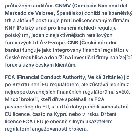
průběžným auditům.
CNMV (Comisión Nacional del
Mercado de Valores, Španělsko)
dohlíží na španělský
trh a aktivně postupuje proti nelicencovaným firmám.
KNF (Polský úřad pro finanční dohled)
reguluje
polský trh, jeden z nejaktivnějších retailových
forexových trhů v Evropě.
ČNB (Česká národní
banka)
funguje jako integrovaný finanční regulátor v
České republice a dohlíží na investiční firmy nabízející
forex služby českým klientům.
FCA (Financial Conduct Authority, Velká Británie)
již
po Brexitu není EU regulátorem, ale zůstává jedním z
nejrespektovanějších finančních regulátorů na světě.
Mnozí brokeři, kteří dříve spoléhali na FCA
passporting do EU, si od té doby pořídili samostatné
EU licence, často na Kypru nebo v Irsku. Držení
licence FCA i EU je obecně silným ukazatelem
regulatorní angažovanosti brokera.