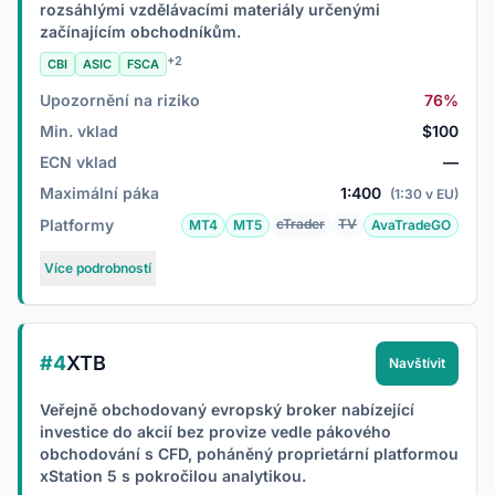
rozsáhlými vzdělávacími materiály určenými
začínajícím obchodníkům.
+2
CBI
ASIC
FSCA
Upozornění na riziko
76%
Min. vklad
$100
ECN vklad
—
Maximální páka
1:400
(1:30 v EU)
Platformy
cTrader
TV
MT4
MT5
AvaTradeGO
Více podrobností
#4
XTB
Navštívit
Veřejně obchodovaný evropský broker nabízející
investice do akcií bez provize vedle pákového
obchodování s CFD, poháněný proprietární platformou
xStation 5 s pokročilou analytikou.