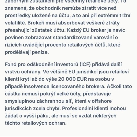
záporným zůstatkem pro všechny retailové účty. To
znamená, že obchodník nemůže ztratit více než
prostředky uložené na účtu, a to ani při extrémní tržní
volatilitě. Brokeři musí absorbovat veškeré ztráty
přesahující zůstatek účtu. Každý EU broker je navíc
povinen zobrazovat standardizované varování o
rizicích uvádějící procento retailových účtů, které
prodělávají peníze.
Fond pro odškodnění investorů (ICF) přidává další
vrstvu ochrany. Ve většině EU jurisdikcí jsou retailoví
klienti kryti až do výše 20 000 EUR na osobu v
případě insolvence licencovaného brokera. Ačkoli tato
částka nemusí pokrýt velké účty, představuje
smysluplnou záchrannou síť, která v offshore
jurisdikcích zcela chybí. Profesionální klienti mohou
žádat o vyšší páku, ale musí se vzdát některých
těchto retailových ochran.