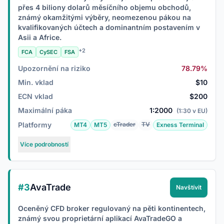
přes 4 biliony dolarů měsíčního objemu obchodů,
známý okamžitými výběry, neomezenou pákou na
kvalifikovaných účtech a dominantním postavením v
Asii a Africe.
+2
FCA
CySEC
FSA
Upozornění na riziko
78.79%
Min. vklad
$10
ECN vklad
$200
Maximální páka
1:2000
(1:30 v EU)
Platformy
cTrader
TV
MT4
MT5
Exness Terminal
Více podrobností
#3
AvaTrade
Navštívit
Oceněný CFD broker regulovaný na pěti kontinentech,
známý svou proprietární aplikací AvaTradeGO a