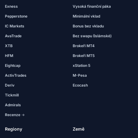
Exness
Vysoká finanční páka
Pepperstone
Minimální vklad
IC Markets
Bonus bez vkladu
AvaTrade
Bez swapu (Islámské)
XTB
Brokeři MT4
HFM
Brokeři MT5
Eightcap
xStation 5
ActivTrades
M-Pesa
Deriv
Ecocash
Tickmill
Admirals
Recenze →
Regiony
Země