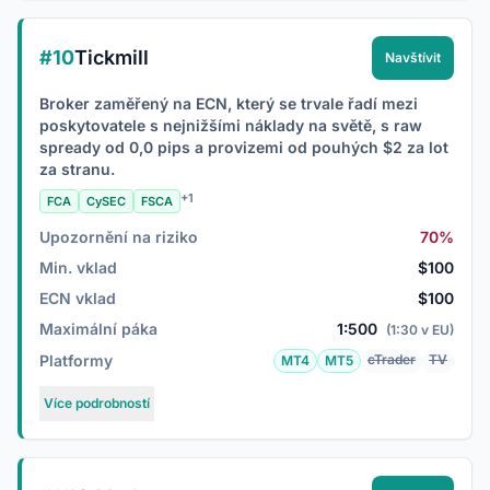
#10
Tickmill
Navštívit
Broker zaměřený na ECN, který se trvale řadí mezi
poskytovatele s nejnižšími náklady na světě, s raw
spready od 0,0 pips a provizemi od pouhých $2 za lot
za stranu.
+1
FCA
CySEC
FSCA
Upozornění na riziko
70%
Min. vklad
$100
ECN vklad
$100
Maximální páka
1:500
(1:30 v EU)
Platformy
cTrader
TV
MT4
MT5
Více podrobností