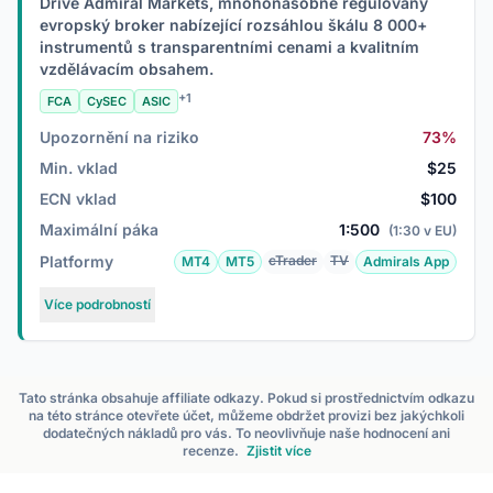
Dříve Admiral Markets, mnohonásobně regulovaný
evropský broker nabízející rozsáhlou škálu 8 000+
instrumentů s transparentními cenami a kvalitním
vzdělávacím obsahem.
+1
FCA
CySEC
ASIC
Upozornění na riziko
73%
Min. vklad
$25
ECN vklad
$100
Maximální páka
1:500
(1:30 v EU)
Platformy
cTrader
TV
MT4
MT5
Admirals App
Více podrobností
Tato stránka obsahuje affiliate odkazy. Pokud si prostřednictvím odkazu
na této stránce otevřete účet, můžeme obdržet provizi bez jakýchkoli
dodatečných nákladů pro vás. To neovlivňuje naše hodnocení ani
recenze.
Zjistit více