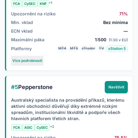
+1
FCA
CySEC
KNF
Upozornění na riziko
71%
Min. vklad
Bez minima
ECN vklad
—
Maximální páka
1:500
(1:30 v EU)
Platformy
MT4
MT5
cTrader
TV
xStation 5
Více podrobností
#5
Pepperstone
Navštívit
Australský specialista na provádění příkazů, kterému
aktivní obchodníci důvěřují díky extrémně nízkým
spreadům, institucionální likviditě a podpoře všech
hlavních platforem třetích stran.
+2
FCA
ASIC
CySEC
Upozornění na riziko
75.5%