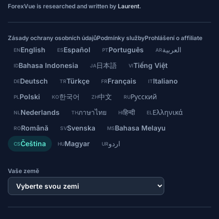
ForexVue is researched and written by
Laurent
.
Zásady ochrany osobních údajů
Podmínky služby
Prohlášení o affiliate
English
Español
Português
العربية
EN
ES
PT
AR
Bahasa Indonesia
日本語
Tiếng Việt
ID
JA
VI
Deutsch
Türkçe
Français
Italiano
DE
TR
FR
IT
Polski
한국어
中文
Русский
PL
KO
ZH
RU
Nederlands
ภาษาไทย
हिन्दी
Ελληνικά
NL
TH
HI
EL
Română
Svenska
Bahasa Melayu
RO
SV
MS
Čeština
Magyar
اردو
CS
HU
UR
Vaše země