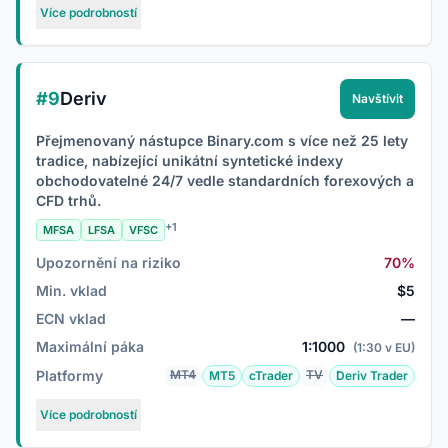
Více podrobností
#9
Deriv
Navštívit
Přejmenovaný nástupce Binary.com s více než 25 lety
tradice, nabízející unikátní syntetické indexy
obchodovatelné 24/7 vedle standardních forexových a
CFD trhů.
+1
MFSA
LFSA
VFSC
Upozornění na riziko
70%
Min. vklad
$5
ECN vklad
—
Maximální páka
1:1000
(1:30 v EU)
Platformy
MT4
TV
MT5
cTrader
Deriv Trader
Více podrobností