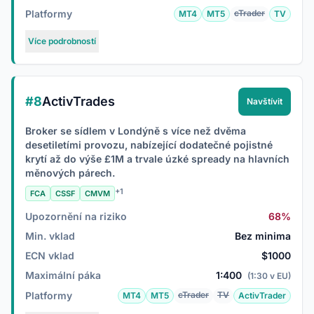
Platformy
cTrader
MT4
MT5
TV
Více podrobností
#8
ActivTrades
Navštívit
Broker se sídlem v Londýně s více než dvěma
desetiletími provozu, nabízející dodatečné pojistné
krytí až do výše £1M a trvale úzké spready na hlavních
měnových párech.
+1
FCA
CSSF
CMVM
Upozornění na riziko
68%
Min. vklad
Bez minima
ECN vklad
$1000
Maximální páka
1:400
(1:30 v EU)
Platformy
cTrader
TV
MT4
MT5
ActivTrader