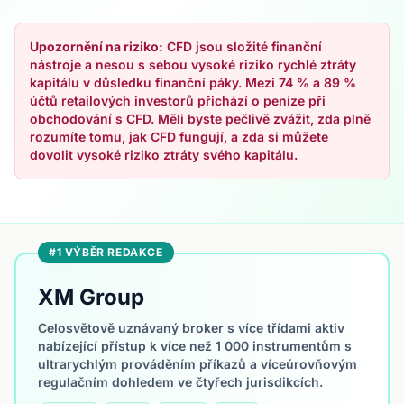
Upozornění na riziko:
CFD jsou složité finanční
nástroje a nesou s sebou vysoké riziko rychlé ztráty
kapitálu v důsledku finanční páky. Mezi 74 % a 89 %
účtů retailových investorů přichází o peníze při
obchodování s CFD. Měli byste pečlivě zvážit, zda plně
rozumíte tomu, jak CFD fungují, a zda si můžete
dovolit vysoké riziko ztráty svého kapitálu.
#1 VÝBĚR REDAKCE
XM Group
Celosvětově uznávaný broker s více třídami aktiv
nabízející přístup k více než 1 000 instrumentům s
ultrarychlým prováděním příkazů a víceúrovňovým
regulačním dohledem ve čtyřech jurisdikcích.