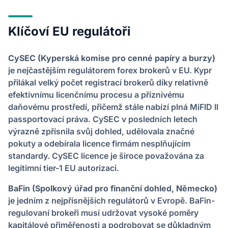
Klíčoví EU regulátoři
CySEC (Kyperská komise pro cenné papíry a burzy)
je nejčastějším regulátorem forex brokerů v EU. Kypr
přilákal velký počet registrací brokerů díky relativně
efektivnímu licenčnímu procesu a příznivému
daňovému prostředí, přičemž stále nabízí plná MiFID II
passportovací práva. CySEC v posledních letech
výrazně zpřísnila svůj dohled, udělovala značné
pokuty a odebírala licence firmám nesplňujícím
standardy. CySEC licence je široce považována za
legitimní tier-1 EU autorizaci.
BaFin (Spolkový úřad pro finanční dohled, Německo)
je jedním z nejpřísnějších regulátorů v Evropě. BaFin-
regulovaní brokeři musí udržovat vysoké poměry
kapitálové přiměřenosti a podrobovat se důkladným