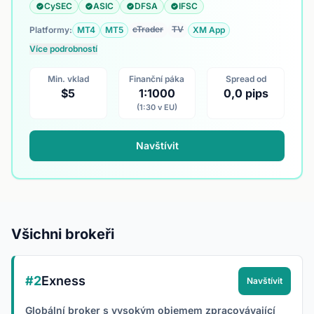
CySEC
ASIC
DFSA
IFSC
cTrader
TV
Platformy:
MT4
MT5
XM App
Více podrobností
Min. vklad
Finanční páka
Spread od
$5
1:1000
0,0 pips
(1:30 v EU)
Navštívit
Všichni brokeři
#2
Exness
Navštívit
Globální broker s vysokým objemem zpracovávající