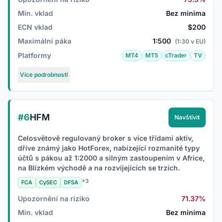
Min. vklad
Bez minima
ECN vklad
$200
Maximální páka
1:500
(1:30 v EU)
Platformy
MT4
MT5
cTrader
TV
Více podrobností
#6
HFM
Navštívit
Celosvětově regulovaný broker s více třídami aktiv,
dříve známý jako HotForex, nabízející rozmanité typy
účtů s pákou až 1:2000 a silným zastoupením v Africe,
na Blízkém východě a na rozvíjejících se trzích.
+3
FCA
CySEC
DFSA
Upozornění na riziko
71.37%
Min. vklad
Bez minima