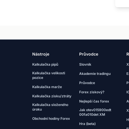
Nástroje
Průvodce
R
Kalkulačka pipů
Slovník
X
Kalkulačka velikosti
Akademie tradingu
E
pozice
Průvodce
P
Kalkulačka marže
Forex ziskový?
I
Kalkulačka zisku/ztráty
Nejlepší čas forex
A
Kalkulačka složeného
úroku
Jak otev015900edt
X
00fa010det XM
Obchodní hodiny Forex
H
Hra (beta)
E