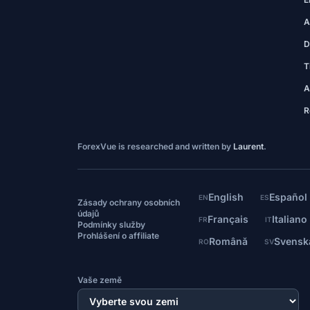
A
D
T
A
R
ForexVue is researched and written by
Laurent
.
English
Español
EN
ES
Zásady ochrany osobních
údajů
Français
Italiano
FR
IT
Podmínky služby
Prohlášení o affiliate
Română
Svensk
RO
SV
Vaše země