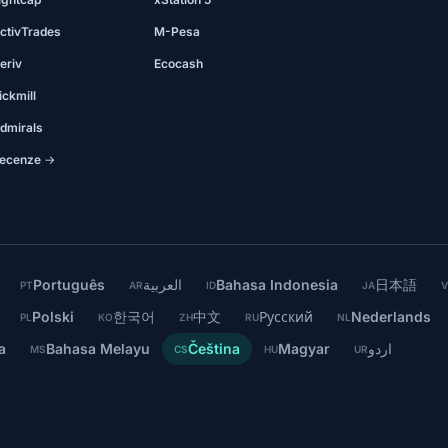
ctivTrades
M-Pesa
eriv
Ecocash
ickmill
dmirals
ecenze →
Português
العربية
Bahasa Indonesia
日本語
PT
AR
ID
JA
V
Polski
한국어
中文
Русский
Nederlands
PL
KO
ZH
RU
NL
a
Bahasa Melayu
Čeština
Magyar
اردو
MS
CS
HU
UR