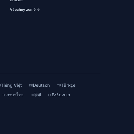
Všechny země →
Tiếng Việt
Deutsch
Türkçe
I
DE
TR
ภาษาไทย
हिन्दी
Ελληνικά
TH
HI
EL