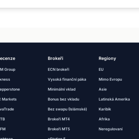
ecenze
Brokeři
Regiony
M Group
ECN brokeři
EU
xness
Vysoká finanční páka
Mimo Evropu
epperstone
Minimální vklad
Asie
C Markets
Bonus bez vkladu
Latinská Amerika
vaTrade
Bez swapu (Islámské)
Karibik
TB
Brokeři MT4
Afrika
FM
Brokeři MT5
Neregulovaní
ightcap
xStation 5