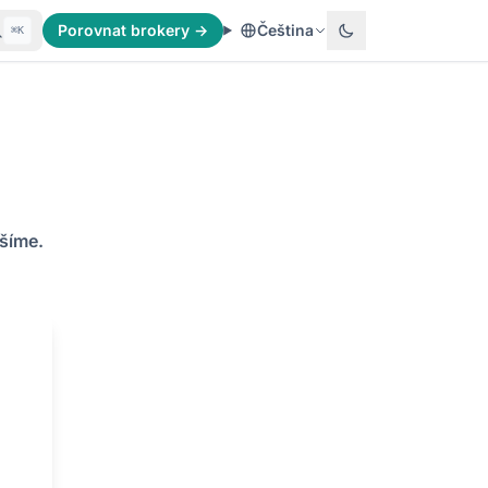
Porovnat brokery →
Čeština
⌘K
šíme.