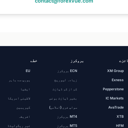
contact@forexvue.com
ئزے
بروکرز
خطے
XM Group
ECN بروکرز
EU
Exness
زیادہ لیوریج
یورپ سے باہر
Pepperstone
کم از کم ڈپازٹ
ایشیا
IC Markets
بغیر ڈپازٹ بونس
لاطینی امریکا
AvaTrade
سواپ فری (اسلامی)
کیریبین
XTB
MT4 بروکرز
افریقہ
HFM
MT5 بروکرز
غیر ریگولیٹڈ