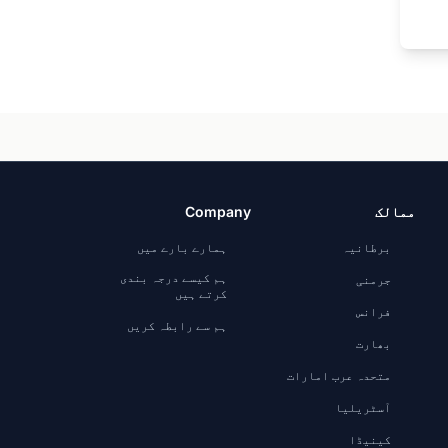
ممالک
Company
برطانیہ
ہمارے بارے میں
ہم کیسے درجہ بندی
جرمنی
کرتے ہیں
فرانس
ہم سے رابطہ کریں
بھارت
متحدہ عرب امارات
آسٹریلیا
کینیڈا