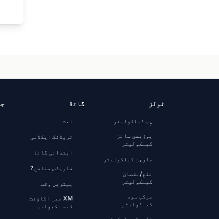
ٹولز
گائڈ
جا
پِپ کیلکولیٹر
لغت
پوزیشن سائز
ٹریڈنگ ایکڈمی
کیلکولیٹر
ابتدائی گائڈ
مارجن کیلکولیٹر
فاریکس منافع?
نفع/نقصان
کیلکولیٹر
بہترین وقت
مرکب سود
XM میں اکاؤنٹ
کیلکولیٹر
کیسے کھولیں
فاریکس مارکیٹ