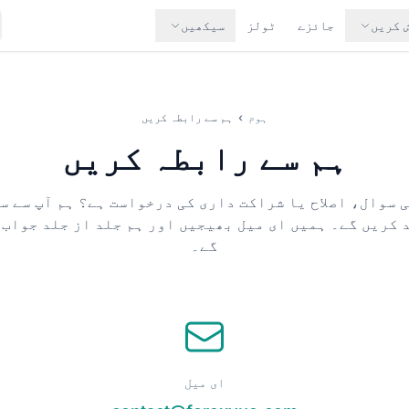
ش کریں
جائزے
ٹولز
سیکھیں
ہوم
›
ہم سے رابطہ کریں
ہم سے رابطہ کریں
 سوال، اصلاح یا شراکت داری کی درخواست ہے؟ ہم آپ سے س
 کریں گے۔ ہمیں ای میل بھیجیں اور ہم جلد از جلد جواب 
گے۔
ای میل