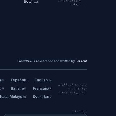
گیم (beta)
اوقات
.
ForexVue is researched and written by
Laurent
s
Español
English
PT
ES
EN
رازداری کی پالیسی
i
Italiano
Français
شرائطِ خدمات
PL
IT
FR
ایفیلی ایٹ انکشاف
hasa Melayu
Svenska
MS
SV
آپ کا ملک