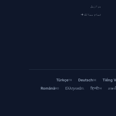
برازیل
تمام ممالک →
Türkçe
Deutsch
Tiếng V
TR
DE
Română
Ελληνικά
हिन्दी
ภาษา
RO
EL
HI