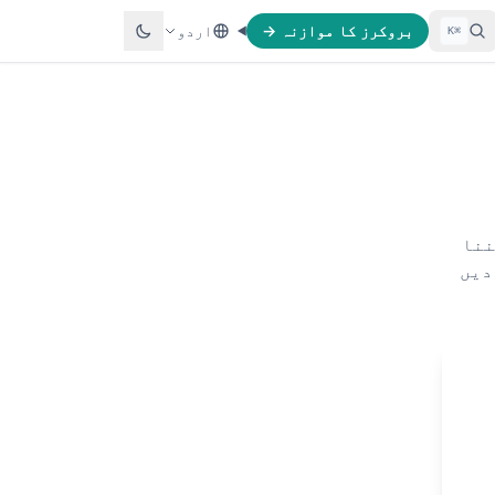
بروکرز کا موازنہ →
اردو
⌘K
ننا
دیں