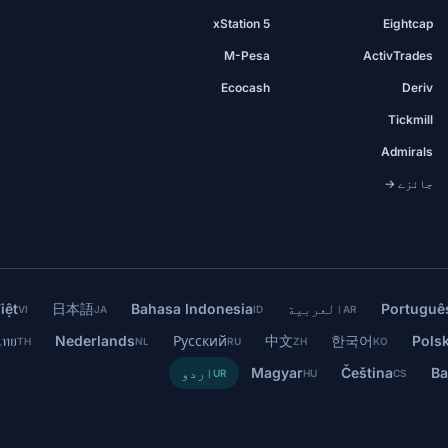
xStation 5
Eightcap
M-Pesa
ActivTrades
Ecocash
Deriv
Tickmill
Admirals
جائزے →
Portuguê
العربية
Bahasa Indonesia
日本語
iệt
VI
JA
ID
AR
ไทย
Nederlands
Русский
中文
한국어
Polsk
TH
NL
RU
ZH
KO
Ba
Čeština
Magyar
اردو
UR
HU
CS