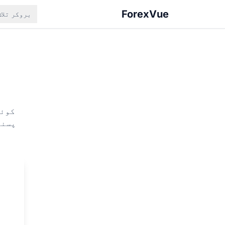
ForexVue
بروکر تلا
کوئی
پسند