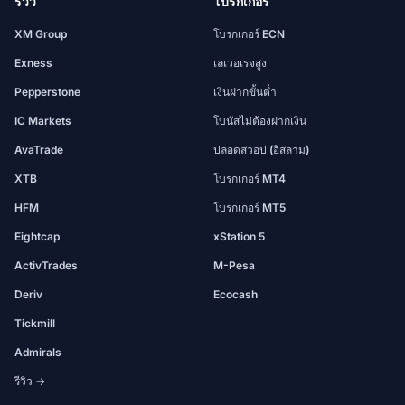
รีวิว
โบรกเกอร์
XM Group
โบรกเกอร์ ECN
Exness
เลเวอเรจสูง
Pepperstone
เงินฝากขั้นต่ำ
IC Markets
โบนัสไม่ต้องฝากเงิน
AvaTrade
ปลอดสวอป (อิสลาม)
XTB
โบรกเกอร์ MT4
HFM
โบรกเกอร์ MT5
Eightcap
xStation 5
ActivTrades
M-Pesa
Deriv
Ecocash
Tickmill
Admirals
รีวิว →