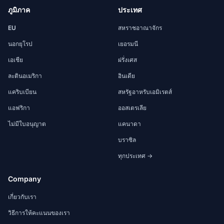
ภูมิภาค
ประเทศ
EU
สหราชอาณาจักร
นอกยุโรป
เยอรมนี
เอเชีย
ฝรั่งเศส
ละตินอเมริกา
อินเดีย
แคริบเบียน
สหรัฐอาหรับเอมิเรตส์
แอฟริกา
ออสเตรเลีย
ไม่มีใบอนุญาต
แคนาดา
บราซิล
ทุกประเทศ →
Company
เกี่ยวกับเรา
วิธีการให้คะแนนของเรา