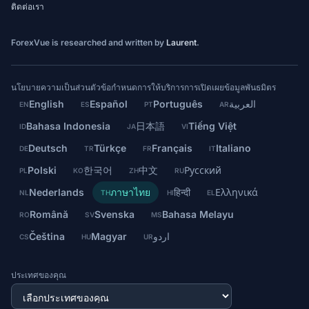
ติดต่อเรา
ForexVue is researched and written by
Laurent
.
นโยบายความเป็นส่วนตัว
ข้อกำหนดการให้บริการ
การเปิดเผยข้อมูลพันธมิตร
English
Español
Português
العربية
EN
ES
PT
AR
Bahasa Indonesia
日本語
Tiếng Việt
ID
JA
VI
Deutsch
Türkçe
Français
Italiano
DE
TR
FR
IT
Polski
한국어
中文
Русский
PL
KO
ZH
RU
Nederlands
ภาษาไทย
हिन्दी
Ελληνικά
NL
TH
HI
EL
Română
Svenska
Bahasa Melayu
RO
SV
MS
Čeština
Magyar
اردو
CS
HU
UR
ประเทศของคุณ