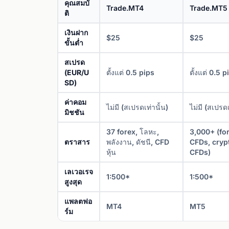
คุณสมบั
Trade.MT4
Trade.MT5
ติ
เงินฝาก
$25
$25
ขั้นต่ำ
สเปรด
(EUR/U
ตั้งแต่ 0.5 pips
ตั้งแต่ 0.5 p
SD)
ค่าคอม
ไม่มี (สเปรดเท่านั้น)
ไม่มี (สเปรดเ
มิชชัน
37 forex, โลหะ,
3,000+ (for
ตราสาร
พลังงาน, ดัชนี, CFD
CFDs, cryp
หุ้น
CFDs)
เลเวอเรจ
1:500*
1:500*
สูงสุด
แพลตฟอ
MT4
MT5
ร์ม