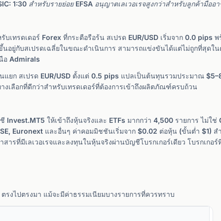
: 1:30 สำหรับรายย่อย EFSA อนุญาตเลเวอเรจสูงกว่าสำหรับลูกค้ามืออา
ับเทรดเดอร์ Forex ที่กระตือรือร้น สเปรด EUR/USD เริ่มจาก 0.0 pips พร
ขึ้นอยู่กับสเปรดเฉลี่ยในขณะดำเนินการ สามารถแข่งขันได้แต่ไม่ถูกที่สุดใ
หนือ Admirals
ันแยก สเปรด EUR/USD ตั้งแต่ 0.5 pips แปลเป็นต้นทุนรวมประมาณ $5–8
ลือกที่ดีกว่าสำหรับเทรดเดอร์ที่ต้องการเข้าถึงผลิตภัณฑ์ครบถ้วน
ัญชี Invest.MT5 ให้เข้าถึงหุ้นจริงและ ETFs มากกว่า 4,500 รายการ ไม่ใช
Euronext และอื่นๆ ค่าคอมมิชชันเริ่มจาก $0.02 ต่อหุ้น (ขั้นต่ำ $1) สำห
ี่มีเลเวอเรจและลงทุนในหุ้นจริงผ่านบัญชีโบรกเกอร์เดียว โบรกเกอร์ที่เน
s ตรงไปตรงมา แม้จะมีค่าธรรมเนียมบางรายการที่ควรทราบ