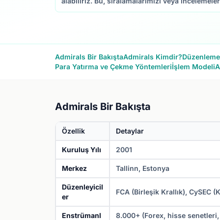
alabiliriz. Bu, sıralamalarımızı veya incelemele
Admirals Bir Bakışta
Admirals Kimdir?
Düzenleme 
Para Yatırma ve Çekme Yöntemleri
İşlem Modeli
A
Admirals Bir Bakışta
Özellik
Detaylar
Kuruluş Yılı
2001
Merkez
Tallinn, Estonya
Düzenleyicil
FCA (Birleşik Krallık), CySEC (
er
Enstrümanl
8.000+ (Forex, hisse senetleri, 