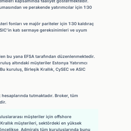
emeleri kapsamında faaliyet göstermektedir.
umasından ve perakende yatırımcılar için 1:30
eri fonları ve majör pariteler için 1:30 kaldıraç
SIC'in katı sermaye gereksinimleri ve uyum
en bu yana EFSA tarafından düzenlenmektedir.
uluş altındaki müşteriler Estonya Yatırımcı
Bu kuruluş, Birleşik Krallık, CySEC ve ASIC
 hesaplarında tutmaktadır. Broker, tüm
ir.
luslararası müşteriler için offshore
 Krallık müşterileri, sektördeki en yüksek
 öncelikse, Admirals tüm kuruluşlarında bunu