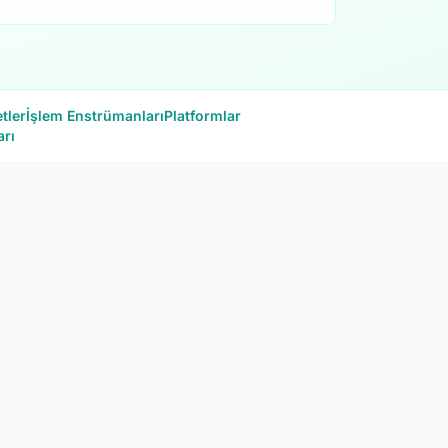
tler
İşlem Enstrümanları
Platformlar
arı