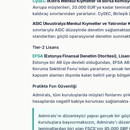
CySEC
(Kıbrıs Menkul Kıymetler ve Borsa Komisy
Avrupa müşterileri, 20.000 EUR'ya kadar teminat
kaldıraç sınırlarından yararlanır. CySEC, Birleşi
ASIC (Avustralya Menkul Kıymetler ve Yatırımlar
sınırlarıyla ASIC düzeyinde denetim sağlamaktad
standartları güçlü operasyonel denetim sunmakt
Tier-2 Lisans
EFSA
(Estonya Finansal Denetim Otoritesi), Lisan
Estonya bir AB üye devleti olduğundan, EFSA AB 
Koruma Sektörel Fonu'ndan yararlanır, ancak temin
kapsam alanları dışında kalan belirli yargı bölgel
Pratikte Fon Güvenliği
Admirals, tüm kuruluşlarda müşteri fonlarını şi
hesaplarda negatif bakiye koruması sağlamakta o
Admirals'ın düzenleyici yapısı gerçek bir güç
kuruluşlara başvurmaksızın, Admirals'ı düzenley
teminatlardan biri olan FSCS'nin 85.000 GBP 