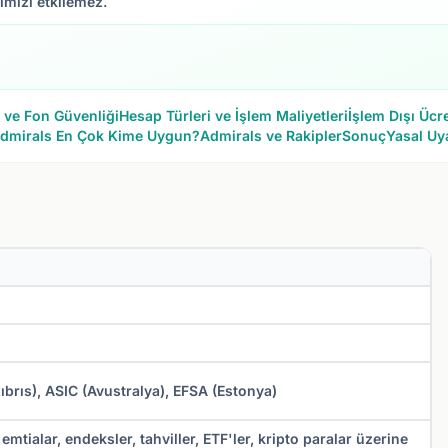
rimizi etkilemez.
ve Fon Güvenliği
Hesap Türleri ve İşlem Maliyetleri
İşlem Dışı Ücre
dmirals En Çok Kime Uygun?
Admirals ve Rakipler
Sonuç
Yasal Uy
Kıbrıs), ASIC (Avustralya), EFSA (Estonya)
emtialar, endeksler, tahviller, ETF'ler, kripto paralar üzerine