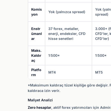
Komis
Yok (yaln
Yok (yalnızca spread)
yon
spread)
Enstr
37 forex, metaller,
3.000+ (f
ümanl
enerji, endeksler, CFD
CFD'ler, 
ar
hisse senetleri
CFD'ler)
Maks.
Kaldır
1:500*
1:500*
aç
Platfo
MT4
MT5
rm
*Maksimum kaldıraç tüzel kişiliğe göre değişir. 
kaldıraca izin verir.
Maliyet Analizi
Zero hesaplar
, aktif forex yatırımcıları için Adm