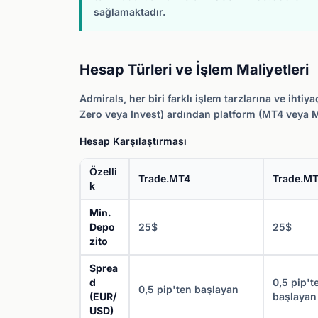
sağlamaktadır.
Hesap Türleri ve İşlem Maliyetleri
Admirals, her biri farklı işlem tarzlarına ve ihti
Zero veya Invest) ardından platform (MT4 veya 
Hesap Karşılaştırması
Özelli
Trade.MT4
Trade.M
k
Min.
Depo
25$
25$
zito
Sprea
d
0,5 pip't
0,5 pip'ten başlayan
(EUR/
başlayan
USD)