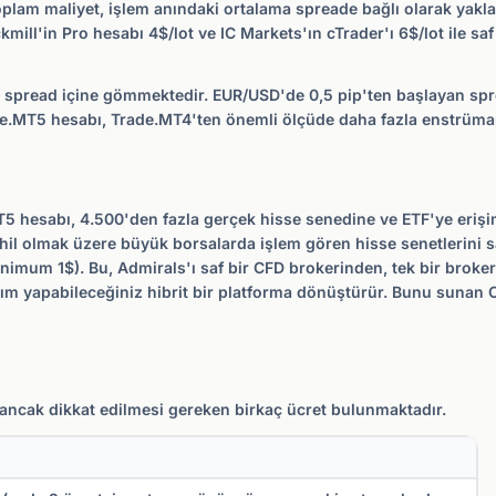
oplam maliyet, işlem anındaki ortalama spreade bağlı olarak yakla
ckmill'in Pro hesabı 4$/lot ve IC Markets'ın cTrader'ı 6$/lot ile s
ne spread içine gömmektedir. EUR/USD'de 0,5 pip'ten başlayan spre
rade.MT5 hesabı, Trade.MT4'ten önemli ölçüde daha fazla enstrüm
T5 hesabı, 4.500'den fazla gerçek hisse senedine ve ETF'ye erişim
l olmak üzere büyük borsalarda işlem gören hisse senetlerini satın
imum 1$). Bu, Admirals'ı saf bir CFD brokerinden, tek bir broke
rım yapabileceğiniz hibrit bir platforma dönüştürür. Bunu sunan C
r, ancak dikkat edilmesi gereken birkaç ücret bulunmaktadır.