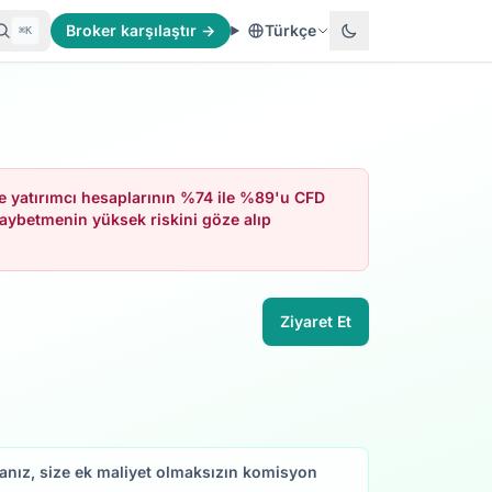
Broker karşılaştır →
Türkçe
⌘K
de yatırımcı hesaplarının %74 ile %89'u CFD
kaybetmenin yüksek riskini göze alıp
Ziyaret Et
rsanız, size ek maliyet olmaksızın komisyon