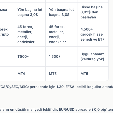
Hisse başına
ızca
Yön başına lot
Yön başına lot
0,02$'dan
başına 3,0$
başına 3,0$
başlayan
45 forex,
45 forex,
orex,
4.500+
metaller,
metaller,
kripto
gerçek hisse
enerji,
enerji,
senedi ve ETF
endeksler
endeksler
Uygulanamaz
1:500*
1:500*
(kaldıraç yok)
MT4
MT5
MT5
FCA/CySEC/ASIC: perakende için 1:30. EFSA, belirli koşullar altın
irals'ın en düşük maliyetli teklifidir. EUR/USD spreadleri 0,0 pip't