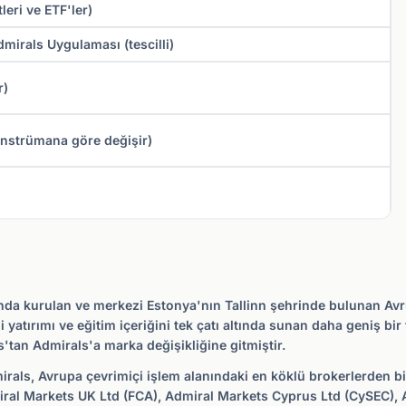
leri ve ETF'ler)
mirals Uygulaması (tescilli)
r)
 enstrümana göre değişir)
nda kurulan ve merkezi Estonya'nın Tallinn şehrinde bulunan Avrupa
i yatırımı ve eğitim içeriğini tek çatı altında sunan daha geniş 
tan Admirals'a marka değişikliğine gitmiştir.
dmirals, Avrupa çevrimiçi işlem alanındaki en köklü brokerlerden bi
miral Markets UK Ltd (FCA), Admiral Markets Cyprus Ltd (CySEC), 