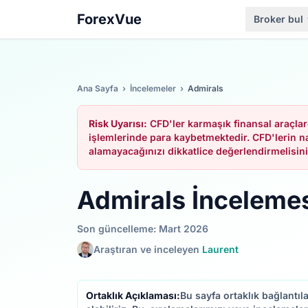
ForexVue
Broker bul
Ana Sayfa
›
İncelemeler
›
Admirals
Risk Uyarısı:
CFD'ler karmaşık finansal araçlar
işlemlerinde para kaybetmektedir. CFD'lerin na
alamayacağınızı dikkatlice değerlendirmelisini
Admirals İnceleme
Son güncelleme: Mart 2026
Araştıran ve inceleyen
Laurent
Ortaklık Açıklaması:
Bu sayfa ortaklık bağlantıl