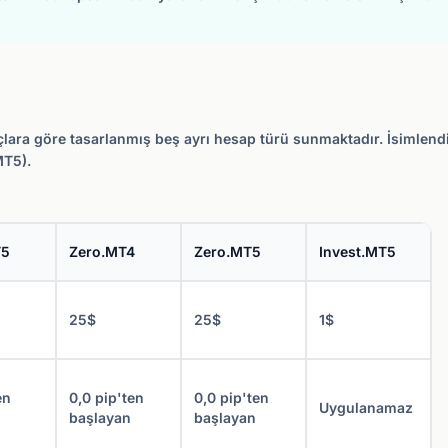
yaçlara göre tasarlanmış beş ayrı hesap türü sunmaktadır. İsimlendi
MT5).
T5
Zero.MT4
Zero.MT5
Invest.MT5
25$
25$
1$
en
0,0 pip'ten
0,0 pip'ten
Uygulanamaz
başlayan
başlayan