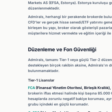
Markets AS (EFSA, Estonya). Estonya kuruluşu gr
düzenlenmektedir.
Admirals, herhangi bir perakende brokerde bulu
CFD'ler ve gerçek hisse senedi/ETF yatırımı gene
birleşen bu yapı, broker olarak gösterişli pazarla
müşterilere hizmet vermekte ve eğitim içeriği il
Düzenleme ve Fon Güvenliği
Admirals, tamamı Tier-1 veya güçlü Tier-2 düzenl
destekleyen birçok rakibin aksine, Admirals'ın d
bulunmamaktadır.
Tier-1 Lisanslar
FCA
(Finansal Yönetim Otoritesi, Birleşik Krallık)
brokerin iflas etmesi halinde kişi başına 85.00
hesaplarda zorunlu negatif bakiye koruması, ayrış
grubu içindeki en güçlü korumadır.