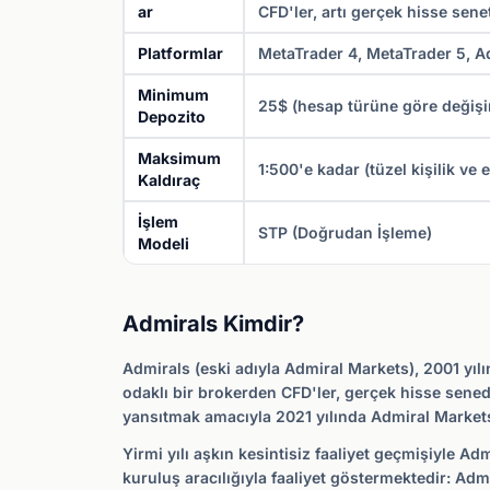
ar
CFD'ler, artı gerçek hisse senet
Platformlar
MetaTrader 4, MetaTrader 5, Ad
Minimum
25$ (hesap türüne göre değişi
Depozito
Maksimum
1:500'e kadar (tüzel kişilik ve
Kaldıraç
İşlem
STP (Doğrudan İşleme)
Modeli
Admirals Kimdir?
Admirals (eski adıyla Admiral Markets), 2001 yılı
odaklı bir brokerden CFD'ler, gerçek hisse sened
yansıtmak amacıyla 2021 yılında Admiral Markets'
Yirmi yılı aşkın kesintisiz faaliyet geçmişiyle A
kuruluş aracılığıyla faaliyet göstermektedir: Ad