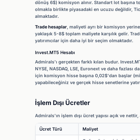
dönüş 6$) komisyon alınır. Standart lot başına t
olmakla birlikte piyasadaki en ucuzu değildir, Ti
almaktadır.
Trade hesaplar
, maliyeti ayrı bir komisyon yeri
yaklaşık 5-8$ toplam maliyete karşılık gelir. T
yatırımcılar için daha iyi bir seçim olmaktadır.
Invest.MT5 Hesabı
Admirals'ı gerçekten farklı kılan budur. Invest.M
NYSE, NASDAQ, LSE, Euronext ve daha fazlası dahi
için komisyon hisse başına 0,02$'dan başlar (min
yapabileceğiniz ve gerçek hisse senetlerine yatı
İşlem Dışı Ücretler
Admirals'ın işlem dışı ücret yapısı açık ve netti
Ücret Türü
Maliyet