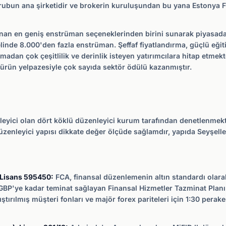
ubun ana şirketidir ve brokerin kuruluşundan bu yana Estonya F
nan en geniş enstrüman seçeneklerinden birini sunarak piyasada
linde 8.000'den fazla enstrüman. Şeffaf fiyatlandırma, güçlü eğit
madan çok çeşitlilik ve derinlik isteyen yatırımcılara hitap etmek
e ürün yelpazesiyle çok sayıda sektör ödülü kazanmıştır.
eyici olan dört köklü düzenleyici kurum tarafından denetlenmekte
üzenleyici yapısı dikkate değer ölçüde sağlamdır, yapıda Seyşell
, Lisans 595450:
FCA, finansal düzenlemenin altın standardı olarak 
0 GBP'ye kadar teminat sağlayan Finansal Hizmetler Tazminat Plan
tırılmış müşteri fonları ve majör forex pariteleri için 1:30 perake