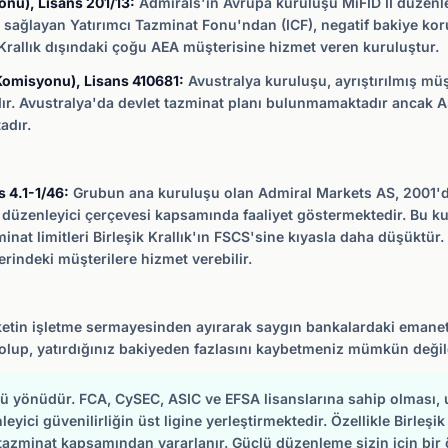
onu), Lisans 201/13:
Admirals'ın Avrupa kuruluşu MiFID II düzenl
 sağlayan Yatırımcı Tazminat Fonu'ndan (ICF), negatif bakiye kor
k Krallık dışındaki çoğu AEA müşterisine hizmet veren kuruluştur.
 Komisyonu), Lisans 410681:
Avustralya kuruluşu, ayrıştırılmış müşt
ır. Avustralya'da devlet tazminat planı bulunmamaktadır ancak A
adır.
s 4.1-1/46:
Grubun ana kuruluşu olan Admiral Markets AS, 2001'd
düzenleyici çerçevesi kapsamında faaliyet göstermektedir. Bu kur
at limitleri Birleşik Krallık'ın FSCS'sine kıyasla daha düşüktür. 
erindeki müşterilere hizmet verebilir.
rketin işletme sermayesinden ayırarak saygın bankalardaki emanet
lup, yatırdığınız bakiyeden fazlasını kaybetmeniz mümkün değild
lü yönüdür. FCA, CySEC, ASIC ve EFSA lisanslarına sahip olması, u
ici güvenilirliğin üst ligine yerleştirmektedir. Özellikle Birleşik
tazminat kapsamından yararlanır. Güçlü düzenleme sizin için bir