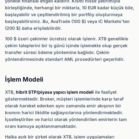
yönelik finansal engeli kaldırır. Kısmi hisse yatırımıyla
birleştiğinde, herhangi bir miktarla, 10 EUR kadar küçük bile,
başlayabilir ve çeşitlendirilmiş bir portföy oluşturmaya
başlayabilirsiniz. Bu, AvaTrade (100 $) veya IC Markets'ten
(200 $) daha erişilebilirdir.
100 $ üzeri çekimler ücretsiz olarak işlenir. XTB genellikle
çekim taleplerini bir iş günü içinde işlemekte olup gerçek
transfer süresi ödeme yöntemine bağlıdır. Çekim
yönlendirmesinde standart AML prosedürleri geçerlidir.
İşlem Modeli
XTB,
hibrit STP/piyasa yapıcı işlem modeli
ile faaliyet
göstermektedir. Broker, müşteri işlemlerinde karşı taraf
olarak hareket ederken aynı zamanda emir akışının bir
kısmını harici likidite sağlayıcılarına yönlendirmektedir.
İçselleştirilen ve harici olarak yönlendirilen emirlerin tam
oranı kamuya açıklanmamaktadır.
Halka açık bir şirket olarak XTB, işlem uygulamaları