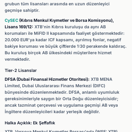
grubun tüm lisansları arasında en uzun düzenleyici
geçmişe sahiptir.
CySEC
(Kıbrıs Menkul Kıymetler ve Borsa Komisyonu),
Lisans 169/12:
XTB'nin Kıbrıs kuruluşu da aynı AB
korumaları ile MiFID II kapsamında faaliyet göstermektedir:
20.000 EUR'ya kadar ICF kapsamı, ayrılmış fonlar, negatif
bakiye koruması ve büyük çiftlerde 1:30 perakende kaldıraç.
Bu kuruluş birçok AB ülkesindeki müşterilere hizmet
vermektedir.
Tier-2 Lisanslar
DFSA (Dubai Finansal Hizmetler Otoritesi):
XTB MENA
Limited, Dubai Uluslararası Finans Merkezi (DIFC)
bünyesinde düzenlenmektedir. DFSA, anlamlı uyumluluk
gereksinimleriyle saygın bir Orta Doğu düzenleyicisidir;
ancak tazminat çerçevesi ve uygulama geçmişi AB veya
İngiltere düzenleyicileri kadar yerleşik değildir.
Halka Açıklık: Ek Şeffaflık
XTB, Varşova Menkul Kıymetler Borsası'nda (WSE: XTB)