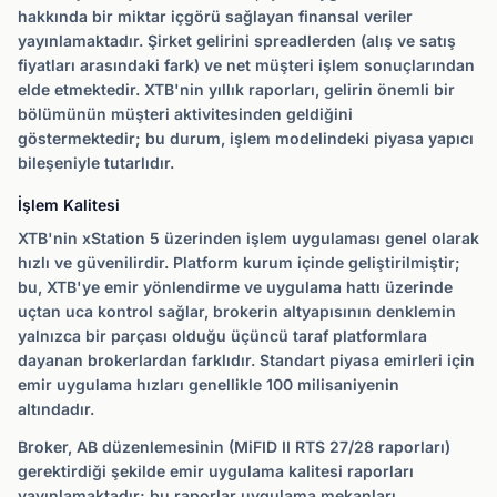
hakkında bir miktar içgörü sağlayan finansal veriler
yayınlamaktadır. Şirket gelirini spreadlerden (alış ve satış
fiyatları arasındaki fark) ve net müşteri işlem sonuçlarından
elde etmektedir. XTB'nin yıllık raporları, gelirin önemli bir
bölümünün müşteri aktivitesinden geldiğini
göstermektedir; bu durum, işlem modelindeki piyasa yapıcı
bileşeniyle tutarlıdır.
İşlem Kalitesi
XTB'nin xStation 5 üzerinden işlem uygulaması genel olarak
hızlı ve güvenilirdir. Platform kurum içinde geliştirilmiştir;
bu, XTB'ye emir yönlendirme ve uygulama hattı üzerinde
uçtan uca kontrol sağlar, brokerin altyapısının denklemin
yalnızca bir parçası olduğu üçüncü taraf platformlara
dayanan brokerlardan farklıdır. Standart piyasa emirleri için
emir uygulama hızları genellikle 100 milisaniyenin
altındadır.
Broker, AB düzenlemesinin (MiFID II RTS 27/28 raporları)
gerektirdiği şekilde emir uygulama kalitesi raporları
yayınlamaktadır; bu raporlar uygulama mekanları,