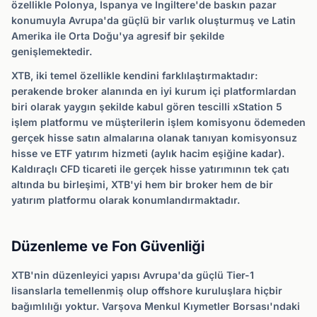
özellikle Polonya, İspanya ve İngiltere'de baskın pazar
konumuyla Avrupa'da güçlü bir varlık oluşturmuş ve Latin
Amerika ile Orta Doğu'ya agresif bir şekilde
genişlemektedir.
XTB, iki temel özellikle kendini farklılaştırmaktadır:
perakende broker alanında en iyi kurum içi platformlardan
biri olarak yaygın şekilde kabul gören tescilli xStation 5
işlem platformu ve müşterilerin işlem komisyonu ödemeden
gerçek hisse satın almalarına olanak tanıyan komisyonsuz
hisse ve ETF yatırım hizmeti (aylık hacim eşiğine kadar).
Kaldıraçlı CFD ticareti ile gerçek hisse yatırımının tek çatı
altında bu birleşimi, XTB'yi hem bir broker hem de bir
yatırım platformu olarak konumlandırmaktadır.
Düzenleme ve Fon Güvenliği
XTB'nin düzenleyici yapısı Avrupa'da güçlü Tier-1
lisanslarla temellenmiş olup offshore kuruluşlara hiçbir
bağımlılığı yoktur. Varşova Menkul Kıymetler Borsası'ndaki