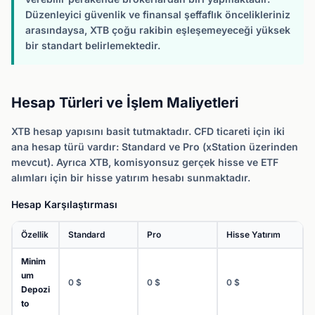
Düzenleyici güvenlik ve finansal şeffaflık öncelikleriniz
arasındaysa, XTB çoğu rakibin eşleşemeyeceği yüksek
bir standart belirlemektedir.
Hesap Türleri ve İşlem Maliyetleri
XTB hesap yapısını basit tutmaktadır. CFD ticareti için iki
ana hesap türü vardır: Standard ve Pro (xStation üzerinden
mevcut). Ayrıca XTB, komisyonsuz gerçek hisse ve ETF
alımları için bir hisse yatırım hesabı sunmaktadır.
Hesap Karşılaştırması
Özellik
Standard
Pro
Hisse Yatırım
Minim
um
0 $
0 $
0 $
Depozi
to