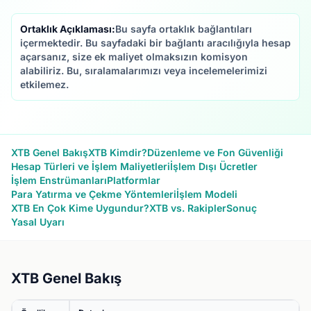
Ortaklık Açıklaması:
Bu sayfa ortaklık bağlantıları
içermektedir. Bu sayfadaki bir bağlantı aracılığıyla hesap
açarsanız, size ek maliyet olmaksızın komisyon
alabiliriz. Bu, sıralamalarımızı veya incelemelerimizi
etkilemez.
XTB Genel Bakış
XTB Kimdir?
Düzenleme ve Fon Güvenliği
Hesap Türleri ve İşlem Maliyetleri
İşlem Dışı Ücretler
İşlem Enstrümanları
Platformlar
Para Yatırma ve Çekme Yöntemleri
İşlem Modeli
XTB En Çok Kime Uygundur?
XTB vs. Rakipler
Sonuç
Yasal Uyarı
XTB Genel Bakış