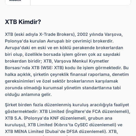
XTB Kimdir?
XTB (eski adıyla X-Trade Brokers), 2002 yılında Varşova,
Polonya'da kurulan Avrupalı bir çevrimiçi brokerdir.
Avrupa'daki en eski ve en köklü perakende brokerlardan
biri olup, özellikle borsada işlem gören çok az sayıdaki
brokerdan biridir; XTB, Varşova Menkul Kıymetler
Borsası'nda XTB (WSE: XTB) kodu ile işlem görmektedir. Bu
halka açıklık, şirketin çeyreklik finansal raporlama, denetim
gereksinimleri ve özel sektör brokerlarının karşılamak
zorunda olmadığı kurumsal yönetim standartlarına tabi
olduğu anlamına gelir.
Şirket birden fazla düzenlenmiş kuruluş aracılığıyla faaliyet
göstermektedir: XTB Limited (İngiltere'de FCA düzenlemeli),
XTB S.A. (Polonya'da KNF düzenlemeli, grubun ana
kuruluşu), XTB Limited (Kıbrıs'ta CySEC düzenlemeli) ve
XTB MENA Limited (Dubai'de DFSA düzenlemeli). XTB,