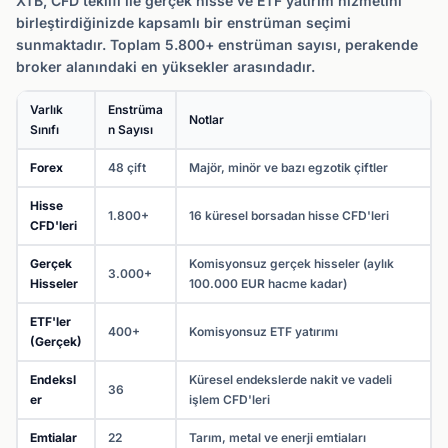
XTB, CFD teklifi ile gerçek hisse ve ETF yatırım hizmetini
birleştirdiğinizde kapsamlı bir enstrüman seçimi
sunmaktadır. Toplam 5.800+ enstrüman sayısı, perakende
broker alanındaki en yüksekler arasındadır.
Varlık
Enstrüma
Notlar
Sınıfı
n Sayısı
Forex
48 çift
Majör, minör ve bazı egzotik çiftler
Hisse
1.800+
16 küresel borsadan hisse CFD'leri
CFD'leri
Gerçek
Komisyonsuz gerçek hisseler (aylık
3.000+
Hisseler
100.000 EUR hacme kadar)
ETF'ler
400+
Komisyonsuz ETF yatırımı
(Gerçek)
Endeksl
Küresel endekslerde nakit ve vadeli
36
er
işlem CFD'leri
Emtialar
22
Tarım, metal ve enerji emtiaları