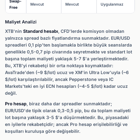
Swap-
Mevcut
Mevcut
Uygulanmaz
Free
Maliyet Analizi
XTB'nin
Standard hesabı
, CFD'lerde komisyon olmadan
yalnızca spread bazlı fiyatlandırma sunmaktadır. EUR/USD
spreadleri 0,1 pip'ten başlamakla birlikte büyük seanslarda
genellikle 0,5-0,7 pip civarında seyretmekte ve standart lot
başına toplam maliyeti yaklaşık 5-7 $'a yerleştirmektedir.
Bu, XTB'yi rekabetçi bir orta noktaya koymaktadır:
AvaTrade'den (~9 $/lot) ucuz ve XM'in Ultra Low'uyla (~6
$/lot) karşılaştırılabilir, ancak Pepperstone veya IC
Markets'teki en iyi ECN hesapları (~4-5 $/lot) kadar ucuz
değil.
Pro hesap
, biraz daha dar spreadler sunmaktadır;
EUR/USD'de tipik olarak 0,3-0,5 pip, bu da toplam maliyeti
lot başına yaklaşık 3-5 $'a düşürmektedir. Bu, piyasadaki
en iyilerle rekabetçidir; ancak Pro hesap erişilebilirliği ve
koşulları kuruluşa göre değişebilir.