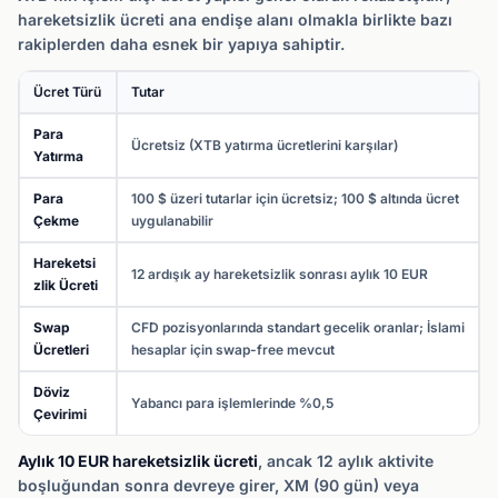
hareketsizlik ücreti ana endişe alanı olmakla birlikte bazı
rakiplerden daha esnek bir yapıya sahiptir.
Ücret Türü
Tutar
Para
Ücretsiz (XTB yatırma ücretlerini karşılar)
Yatırma
Para
100 $ üzeri tutarlar için ücretsiz; 100 $ altında ücret
Çekme
uygulanabilir
Hareketsi
12 ardışık ay hareketsizlik sonrası aylık 10 EUR
zlik Ücreti
Swap
CFD pozisyonlarında standart gecelik oranlar; İslami
Ücretleri
hesaplar için swap-free mevcut
Döviz
Yabancı para işlemlerinde %0,5
Çevirimi
Aylık 10 EUR hareketsizlik ücreti
, ancak 12 aylık aktivite
boşluğundan sonra devreye girer, XM (90 gün) veya