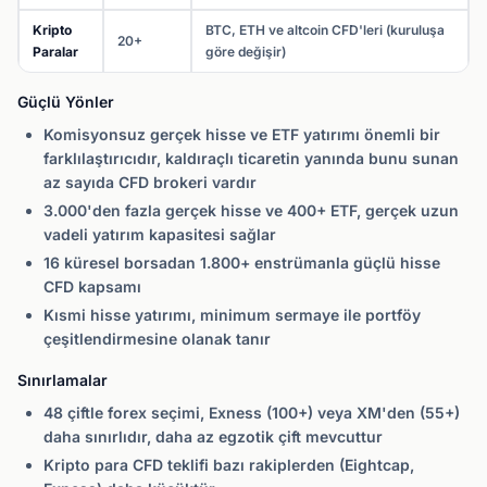
Kripto
BTC, ETH ve altcoin CFD'leri (kuruluşa
20+
Paralar
göre değişir)
Güçlü Yönler
Komisyonsuz gerçek hisse ve ETF yatırımı önemli bir
farklılaştırıcıdır, kaldıraçlı ticaretin yanında bunu sunan
az sayıda CFD brokeri vardır
3.000'den fazla gerçek hisse ve 400+ ETF, gerçek uzun
vadeli yatırım kapasitesi sağlar
16 küresel borsadan 1.800+ enstrümanla güçlü hisse
CFD kapsamı
Kısmi hisse yatırımı, minimum sermaye ile portföy
çeşitlendirmesine olanak tanır
Sınırlamalar
48 çiftle forex seçimi, Exness (100+) veya XM'den (55+)
daha sınırlıdır, daha az egzotik çift mevcuttur
Kripto para CFD teklifi bazı rakiplerden (Eightcap,