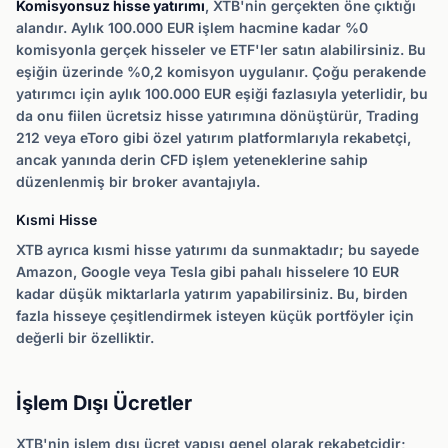
Komisyonsuz hisse yatırımı
, XTB'nin gerçekten öne çıktığı
alandır. Aylık 100.000 EUR işlem hacmine kadar %0
komisyonla gerçek hisseler ve ETF'ler satın alabilirsiniz. Bu
eşiğin üzerinde %0,2 komisyon uygulanır. Çoğu perakende
yatırımcı için aylık 100.000 EUR eşiği fazlasıyla yeterlidir, bu
da onu fiilen ücretsiz hisse yatırımına dönüştürür, Trading
212 veya eToro gibi özel yatırım platformlarıyla rekabetçi,
ancak yanında derin CFD işlem yeteneklerine sahip
düzenlenmiş bir broker avantajıyla.
Kısmi Hisse
XTB ayrıca kısmi hisse yatırımı da sunmaktadır; bu sayede
Amazon, Google veya Tesla gibi pahalı hisselere 10 EUR
kadar düşük miktarlarla yatırım yapabilirsiniz. Bu, birden
fazla hisseye çeşitlendirmek isteyen küçük portföyler için
değerli bir özelliktir.
İşlem Dışı Ücretler
XTB'nin işlem dışı ücret yapısı genel olarak rekabetçidir;