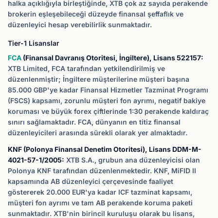
halka açıklığıyla birleştiğinde, XTB çok az sayıda perakende
brokerin eşleşebileceği düzeyde finansal şeffaflık ve
düzenleyici hesap verebilirlik sunmaktadır.
Tier-1 Lisanslar
FCA
(Finansal Davranış Otoritesi, İngiltere), Lisans 522157:
XTB Limited, FCA tarafından yetkilendirilmiş ve
düzenlenmiştir; İngiltere müşterilerine müşteri başına
85.000 GBP'ye kadar Finansal Hizmetler Tazminat Programı
(FSCS) kapsamı, zorunlu müşteri fon ayrımı, negatif bakiye
koruması ve büyük forex çiftlerinde 1:30 perakende kaldıraç
sınırı sağlamaktadır. FCA, dünyanın en titiz finansal
düzenleyicileri arasında sürekli olarak yer almaktadır.
KNF (Polonya Finansal Denetim Otoritesi), Lisans DDM-M-
4021-57-1/2005:
XTB S.A., grubun ana düzenleyicisi olan
Polonya KNF tarafından düzenlenmektedir. KNF, MiFID II
kapsamında AB düzenleyici çerçevesinde faaliyet
göstererek 20.000 EUR'ya kadar ICF tazminat kapsamı,
müşteri fon ayrımı ve tam AB perakende koruma paketi
sunmaktadır. XTB'nin birincil kuruluşu olarak bu lisans,