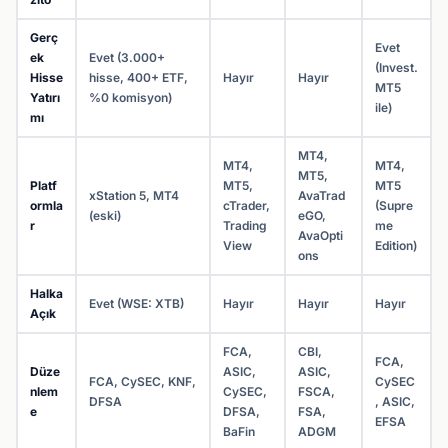
Gerç
Evet
ek
Evet (3.000+
(Invest.
Hisse
hisse, 400+ ETF,
Hayır
Hayır
MT5
Yatırı
%0 komisyon)
ile)
mı
MT4,
MT4,
MT4,
MT5,
Platf
MT5,
MT5
xStation 5, MT4
AvaTrad
ormla
cTrader,
(Supre
(eski)
eGO,
r
Trading
me
AvaOpti
View
Edition)
ons
Halka
Evet (WSE: XTB)
Hayır
Hayır
Hayır
Açık
FCA,
CBI,
FCA,
Düze
ASIC,
ASIC,
FCA, CySEC, KNF,
CySEC
nlem
CySEC,
FSCA,
DFSA
, ASIC,
e
DFSA,
FSA,
EFSA
BaFin
ADGM