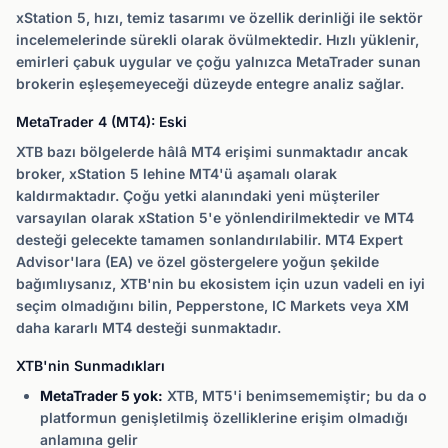
xStation 5, hızı, temiz tasarımı ve özellik derinliği ile sektör
incelemelerinde sürekli olarak övülmektedir. Hızlı yüklenir,
emirleri çabuk uygular ve çoğu yalnızca MetaTrader sunan
brokerin eşleşemeyeceği düzeyde entegre analiz sağlar.
MetaTrader 4 (MT4): Eski
XTB bazı bölgelerde hâlâ MT4 erişimi sunmaktadır ancak
broker, xStation 5 lehine MT4'ü aşamalı olarak
kaldırmaktadır. Çoğu yetki alanındaki yeni müşteriler
varsayılan olarak xStation 5'e yönlendirilmektedir ve MT4
desteği gelecekte tamamen sonlandırılabilir. MT4 Expert
Advisor'lara (EA) ve özel göstergelere yoğun şekilde
bağımlıysanız, XTB'nin bu ekosistem için uzun vadeli en iyi
seçim olmadığını bilin, Pepperstone, IC Markets veya XM
daha kararlı MT4 desteği sunmaktadır.
XTB'nin Sunmadıkları
MetaTrader 5 yok:
XTB, MT5'i benimsememiştir; bu da o
platformun genişletilmiş özelliklerine erişim olmadığı
anlamına gelir