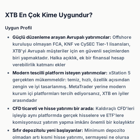
XTB En Çok Kime Uygundur?
Uygun Profil
Güçlü düzenleme arayan Avrupalı yatırımcılar:
Offshore
kuruluşu olmayan FCA, KNF ve CySEC Tier-1 lisansları,
XTB'yi Avrupalı müşteriler için en güvenli seçimlerden
biri yapmaktadır. Halka açıklık, ek bir finansal hesap
verebilirlik katmanı ekler
Modern tescilli platform isteyen yatırımcılar:
xStation 5
gerçekten mükemmeldir: temiz, hızlı, özellik açısından
zengin ve iyi tasarlanmış. MetaTrader yerine modern
kurum içi platformları tercih ediyorsanız, XTB en iyiler
arasındadır
CFD ticareti ve hisse yatırımı bir arada:
Kaldıraçlı CFD'leri
işleyip aynı platformda gerçek hisselere ve ETF'lere
komisyonsuz yatırım yapma imkânı önemli bir kolaylıktır
Sıfır depozitolu yeni başlayanlar:
Minimum depozito
olmadan artı kısmi hisse yatırımı, sermayesi ne olursa