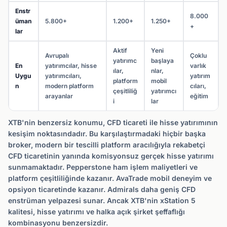
Enstr
8.000
üman
5.800+
1.200+
1.250+
+
lar
Aktif
Yeni
Avrupalı
Çoklu
yatırımc
başlaya
En
yatırımcılar, hisse
varlık
ılar,
nlar,
Uygu
yatırımcıları,
yatırım
platform
mobil
n
modern platform
cıları,
çeşitliliğ
yatırımcı
arayanlar
eğitim
i
lar
XTB'nin benzersiz konumu, CFD ticareti ile hisse yatırımının
kesişim noktasındadır. Bu karşılaştırmadaki hiçbir başka
broker, modern bir tescilli platform aracılığıyla rekabetçi
CFD ticaretinin yanında komisyonsuz gerçek hisse yatırımı
sunmamaktadır. Pepperstone ham işlem maliyetleri ve
platform çeşitliliğinde kazanır. AvaTrade mobil deneyim ve
opsiyon ticaretinde kazanır. Admirals daha geniş CFD
enstrüman yelpazesi sunar. Ancak XTB'nin xStation 5
kalitesi, hisse yatırımı ve halka açık şirket şeffaflığı
kombinasyonu benzersizdir.