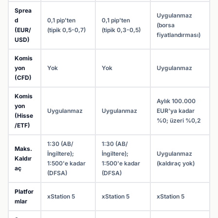
Sprea
Uygulanmaz
d
0,1 pip'ten
0,1 pip'ten
(borsa
(EUR/
(tipik 0,5-0,7)
(tipik 0,3-0,5)
fiyatlandırması)
USD)
Komis
yon
Yok
Yok
Uygulanmaz
(CFD)
Komis
Aylık 100.000
yon
Uygulanmaz
Uygulanmaz
EUR'ya kadar
(Hisse
%0; üzeri %0,2
/ETF)
1:30 (AB/
1:30 (AB/
Maks.
İngiltere);
İngiltere);
Uygulanmaz
Kaldır
1:500'e kadar
1:500'e kadar
(kaldıraç yok)
aç
(DFSA)
(DFSA)
Platfor
xStation 5
xStation 5
xStation 5
mlar