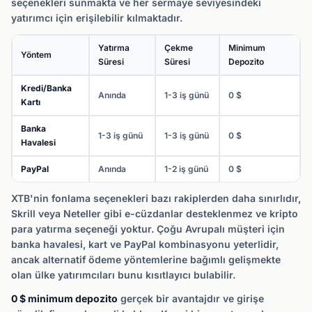
seçenekleri sunmakta ve her sermaye seviyesindeki
yatırımcı için erişilebilir kılmaktadır.
Yatırma
Çekme
Minimum
Yöntem
Süresi
Süresi
Depozito
Kredi/Banka
Anında
1-3 iş günü
0 $
Kartı
Banka
1-3 iş günü
1-3 iş günü
0 $
Havalesi
PayPal
Anında
1-2 iş günü
0 $
XTB'nin fonlama seçenekleri bazı rakiplerden daha sınırlıdır,
Skrill veya Neteller gibi e-cüzdanlar desteklenmez ve kripto
para yatırma seçeneği yoktur. Çoğu Avrupalı müşteri için
banka havalesi, kart ve PayPal kombinasyonu yeterlidir,
ancak alternatif ödeme yöntemlerine bağımlı gelişmekte
olan ülke yatırımcıları bunu kısıtlayıcı bulabilir.
0 $ minimum depozito
gerçek bir avantajdır ve girişe