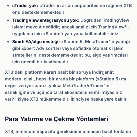
cTrader yok:
cTrader'ın artan popülaritesine rağmen XTB
onu desteklememektedir
TradingView entegrasyonu yok:
Doğrudan TradingView
işlemi mevcut değildir; ancak analiz için TradingView'ı,
uygulama için xStation'ı yan yana kullanabilirsiniz
Sınırlı EA/algo desteği:
xStation 5, MetaTrader'ın yaptığı
gibi Expert Advisor'ları veya sofistike otomatik işlem
stratejilerini desteklememektedir; bu, algo yatırımcıları
için önemli bir kısıtlamadır
XTB'deki platform kararı basit bir soruya indirgenir:
modern, cilalı, hepsi bir arada bir platform (xStation 5) mı
değer veriyorsunuz, yoksa MetaTrader/cTrader'ın
esnekliğine ve üçüncü taraf ekosistemine mi ihtiyacınız
var? İlkiyse XTB mükemmeldir. İkinciyse başka yere bakın.
Para Yatırma ve Çekme Yöntemleri
XTB, minimum depozito gereksinimi olmadan basit fonlama