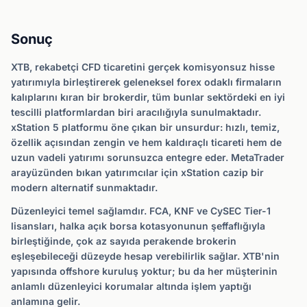
Sonuç
XTB, rekabetçi CFD ticaretini gerçek komisyonsuz hisse
yatırımıyla birleştirerek geleneksel forex odaklı firmaların
kalıplarını kıran bir brokerdir, tüm bunlar sektördeki en iyi
tescilli platformlardan biri aracılığıyla sunulmaktadır.
xStation 5 platformu öne çıkan bir unsurdur: hızlı, temiz,
özellik açısından zengin ve hem kaldıraçlı ticareti hem de
uzun vadeli yatırımı sorunsuzca entegre eder. MetaTrader
arayüzünden bıkan yatırımcılar için xStation cazip bir
modern alternatif sunmaktadır.
Düzenleyici temel sağlamdır. FCA, KNF ve CySEC Tier-1
lisansları, halka açık borsa kotasyonunun şeffaflığıyla
birleştiğinde, çok az sayıda perakende brokerin
eşleşebileceği düzeyde hesap verebilirlik sağlar. XTB'nin
yapısında offshore kuruluş yoktur; bu da her müşterinin
anlamlı düzenleyici korumalar altında işlem yaptığı
anlamına gelir.