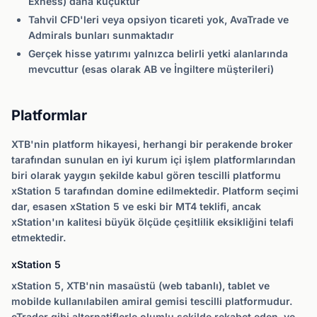
Exness) daha küçüktür
Tahvil CFD'leri veya opsiyon ticareti yok, AvaTrade ve
Admirals bunları sunmaktadır
Gerçek hisse yatırımı yalnızca belirli yetki alanlarında
mevcuttur (esas olarak AB ve İngiltere müşterileri)
Platformlar
XTB'nin platform hikayesi, herhangi bir perakende broker
tarafından sunulan en iyi kurum içi işlem platformlarından
biri olarak yaygın şekilde kabul gören tescilli platformu
xStation 5 tarafından domine edilmektedir. Platform seçimi
dar, esasen xStation 5 ve eski bir MT4 teklifi, ancak
xStation'ın kalitesi büyük ölçüde çeşitlilik eksikliğini telafi
etmektedir.
xStation 5
xStation 5, XTB'nin masaüstü (web tabanlı), tablet ve
mobilde kullanılabilen amiral gemisi tescilli platformudur.
cTrader gibi alternatiflerle olumlu şekilde rekabet eden, ve