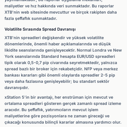
maliyetler ve hız hakkında veri sunmaktadır. Bu raporlar
XTB'nin web sitesinde mevcuttur ve birçok rakipten daha
fazla şeffaflık sunmaktadır.
Volatilite Sırasında Spread Davranışı
XTB'nin spreadleri değişkendir ve yüksek volatilite
dönemlerinde, önemli haber açıklamalarında ve düşük
likidite seanslarında genişleyecektir. Normal Londra ve New
York seanslarında Standard hesapta EUR/USD spreadleri
tipik olarak 0,5-0,7 pip civarında seyretmektedir, yalnızca
spread bazlı bir broker için rekabetçidir. NFP veya merkez
bankası kararları gibi önemli olaylarda spreadler 2-5 pip
veya daha fazlasına genişleyebilir; bu standart sektör
davranışıdır.
xStation 5'in bir avantajı, her enstrüman için mevcut ve
ortalama spreadleri gösteren gerçek zamanlı spread izleme
aracıdır. Bu şeffaflık, yatırımcıların mevcut işlem
maliyetlerine göre pozisyonlara ne zaman gireceği ve
çıkacağı konusunda bilinçli kararlar almasına yardımcı olur.