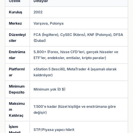
Özellik
Detaylar
Kuruluş
2002
Merkez
Varşova, Polonya
Düzenleyi
FCA (İngiltere), CySEC (Kıbrıs), KNF (Polonya), DFSA
ciler
(Dubai)
Enstrüma
5.800+ (Forex, hisse CFD'leri, gerçek hisseler ve
nlar
ETF'ler, endeksler, emtialar, kripto paralar)
Platforml
xStation 5 (tescilli), MetaTrader 4 (aşamalı olarak
ar
kaldırılıyor)
Minimum
Minimum yok (0 $)
Depozito
Maksimu
1:500'e kadar (tüzel kişiliğe ve enstrümana göre
m
değişir)
Kaldıraç
İşlem
STP/Piyasa yapıcı hibrit
Modeli