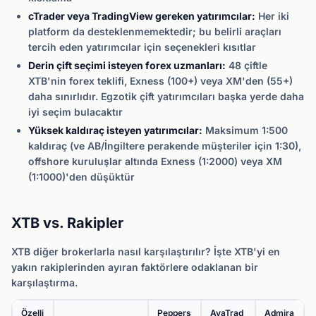
cTrader veya TradingView gereken yatırımcılar:
Her iki
platform da desteklenmemektedir; bu belirli araçları
tercih eden yatırımcılar için seçenekleri kısıtlar
Derin çift seçimi isteyen forex uzmanları:
48 çiftle
XTB'nin forex teklifi, Exness (100+) veya XM'den (55+)
daha sınırlıdır. Egzotik çift yatırımcıları başka yerde daha
iyi seçim bulacaktır
Yüksek kaldıraç isteyen yatırımcılar:
Maksimum 1:500
kaldıraç (ve AB/İngiltere perakende müşteriler için 1:30),
offshore kuruluşlar altında Exness (1:2000) veya XM
(1:1000)'den düşüktür
XTB vs. Rakipler
XTB diğer brokerlarla nasıl karşılaştırılır? İşte XTB'yi en
yakın rakiplerinden ayıran faktörlere odaklanan bir
karşılaştırma.
Özelli
Peppers
AvaTrad
Admira