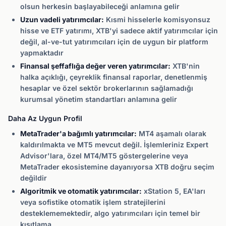
olsun herkesin başlayabileceği anlamına gelir
Uzun vadeli yatırımcılar:
Kısmi hisselerle komisyonsuz
hisse ve ETF yatırımı, XTB'yi sadece aktif yatırımcılar için
değil, al-ve-tut yatırımcıları için de uygun bir platform
yapmaktadır
Finansal şeffaflığa değer veren yatırımcılar:
XTB'nin
halka açıklığı, çeyreklik finansal raporlar, denetlenmiş
hesaplar ve özel sektör brokerlarının sağlamadığı
kurumsal yönetim standartları anlamına gelir
Daha Az Uygun Profil
MetaTrader'a bağımlı yatırımcılar:
MT4 aşamalı olarak
kaldırılmakta ve MT5 mevcut değil. İşlemleriniz Expert
Advisor'lara, özel MT4/MT5 göstergelerine veya
MetaTrader ekosistemine dayanıyorsa XTB doğru seçim
değildir
Algoritmik ve otomatik yatırımcılar:
xStation 5, EA'ları
veya sofistike otomatik işlem stratejilerini
desteklememektedir, algo yatırımcıları için temel bir
kısıtlama