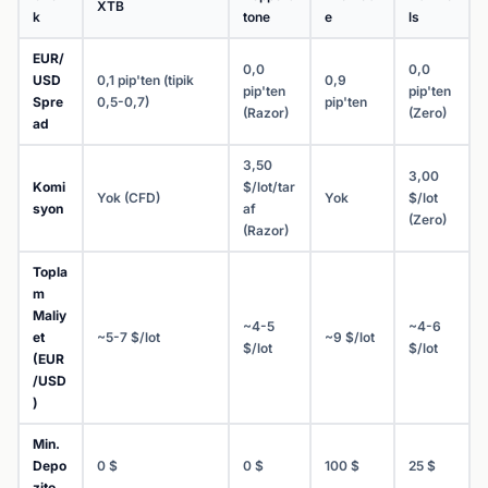
XTB
k
tone
e
ls
EUR/
0,0
0,0
USD
0,1 pip'ten (tipik
0,9
pip'ten
pip'ten
Spre
0,5-0,7)
pip'ten
(Razor)
(Zero)
ad
3,50
3,00
Komi
$/lot/tar
Yok (CFD)
Yok
$/lot
syon
af
(Zero)
(Razor)
Topla
m
Maliy
~4-5
~4-6
et
~5-7 $/lot
~9 $/lot
$/lot
$/lot
(EUR
/USD
)
Min.
Depo
0 $
0 $
100 $
25 $
zito