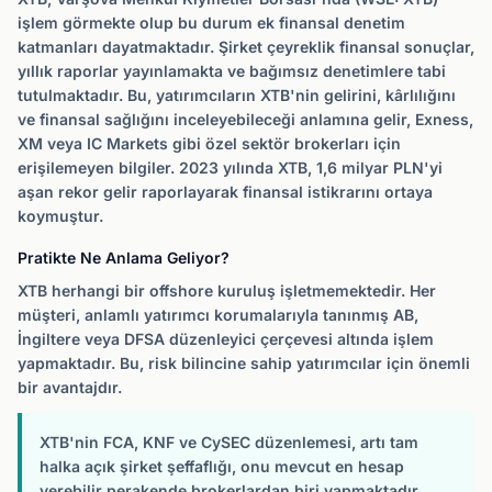
işlem görmekte olup bu durum ek finansal denetim
katmanları dayatmaktadır. Şirket çeyreklik finansal sonuçlar,
yıllık raporlar yayınlamakta ve bağımsız denetimlere tabi
tutulmaktadır. Bu, yatırımcıların XTB'nin gelirini, kârlılığını
ve finansal sağlığını inceleyebileceği anlamına gelir, Exness,
XM veya IC Markets gibi özel sektör brokerları için
erişilemeyen bilgiler. 2023 yılında XTB, 1,6 milyar PLN'yi
aşan rekor gelir raporlayarak finansal istikrarını ortaya
koymuştur.
Pratikte Ne Anlama Geliyor?
XTB herhangi bir offshore kuruluş işletmemektedir. Her
müşteri, anlamlı yatırımcı korumalarıyla tanınmış AB,
İngiltere veya DFSA düzenleyici çerçevesi altında işlem
yapmaktadır. Bu, risk bilincine sahip yatırımcılar için önemli
bir avantajdır.
XTB'nin FCA, KNF ve CySEC düzenlemesi, artı tam
halka açık şirket şeffaflığı, onu mevcut en hesap
verebilir perakende brokerlardan biri yapmaktadır.