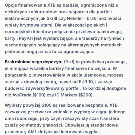
Opcje finansowania XTB są bardziej ograniczone niż u
niektórych konkurentów: brak wsparcia dla portfeli
elektronicznych jak Skrill czy Neteller i brak możliwości
wpłaty kryptowalutami. Dla większości polskich i
europejskich klientów połączenie przelewu bankowego,
karty i PayPal jest wystarczające, ale traderzy na rynkach
wschodzących polegający na alternatywnych metodach
płatności mogą uznać to za ograniczające.
Brak minimalnego depozytu
(0 zł) to prawdziwa przewaga,
eliminująca wszelkie bariery finansowe na wejściu. W
połączeniu z inwestowaniem w akcje ułamkowe, możesz
zacząć z dowolną kwotą, nawet od EUR 10, i zacząć
budować zdywersyfikowany portfel. To bardziej dostępne
niż AvaTrade ($100) czy IC Markets ($200).
Wypłaty powyżej $100 są realizowane bezpłatnie. XTB
zazwyczaj przetwarza wnioski o wypłatę w ciągu jednego
dnia roboczego, przy czym rzeczywisty czas transferu
zależy od metody płatności. Obowiązują standardowe
procedury AML dotyczące kierowania wypłat.