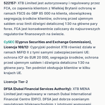
522157:
XTB Limited jest autoryzowany i regulowany przez
FCA, co zapewnia klientom z Wielkiej Brytanii ochronę w
ramach FSCS do GBP 85 000 na klienta, obowiązkową
segregację środków klientów, ochronę przed ujemnym
saldem oraz limit dźwigni detalicznej 1:30 na główne pary
forex. FCA jest konsekwentnie zaliczany do najsurowszych
regulatorów finansowych na świecie.
CySEC
(Cyprus Securities and Exchange Commission),
Licencja 169/12:
Cypryjski podmiot XTB również działa w
ramach MiFID II z tymi samymi zabezpieczeniami UE:
ochrona ICF do EUR 20 000, segregacja środków, ochrona
przed ujemnym saldem i dźwignia detaliczna 1:30 na
główne pary. Ten podmiot obsługuje klientów w kilku
krajach UE.
Licencje Tier-2
DFSA (Dubai Financial Services Authority):
XTB MENA
Limited jest regulowany w ramach Dubai International
Financial Centre (DIFC). DFSA jest dobrze ocenianym
regulatorem bliskowschodnim z istotnymi wymogami