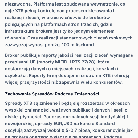
niezawodna. Platforma jest zbudowana wewnętrznie, co
daje XTB pełną kontrolę nad procesem kierowania i
realizacji zleceń, w przeciwieństwie do brokerów
polegających na platformach stron trzecich, gdzie
infrastruktura brokera jest tylko jednym elementem
równania. Czas realizacji standardowych zleceń rynkowych
zazwyczaj wynosi poniżej 100 milisekund.
Broker publikuje raporty jakości realizacji zleceń wymagane
przepisami UE (raporty MiFID II RTS 27/28), które
dostarczają danych o miejscach realizacji, kosztach i
szybkości. Raporty te są dostępne na stronie XTB i oferują
więcej przejrzystości niż zapewnia wielu konkurentów.
Zachowanie Spreadów Podczas Zmienności
Spready XTB są zmienne i będą się rozszerzać w okresach
wysokiej zmienności, ważnych publikacji danych i sesji o
niskiej płynności. Podczas normalnych sesji londyńskiej i
nowojorskiej, spready EUR/USD na koncie Standard
oscylują zazwyczaj wokół 0,5-0,7 pipsa, konkurencyjnie jak
na brokera opartego wyłącznie na spreadach. Podczas