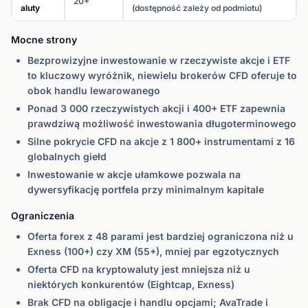
20+
aluty
(dostępność zależy od podmiotu)
Mocne strony
Bezprowizyjne inwestowanie w rzeczywiste akcje i ETF
to kluczowy wyróżnik, niewielu brokerów CFD oferuje to
obok handlu lewarowanego
Ponad 3 000 rzeczywistych akcji i 400+ ETF zapewnia
prawdziwą możliwość inwestowania długoterminowego
Silne pokrycie CFD na akcje z 1 800+ instrumentami z 16
globalnych giełd
Inwestowanie w akcje ułamkowe pozwala na
dywersyfikację portfela przy minimalnym kapitale
Ograniczenia
Oferta forex z 48 parami jest bardziej ograniczona niż u
Exness (100+) czy XM (55+), mniej par egzotycznych
Oferta CFD na kryptowaluty jest mniejsza niż u
niektórych konkurentów (Eightcap, Exness)
Brak CFD na obligacje i handlu opcjami; AvaTrade i