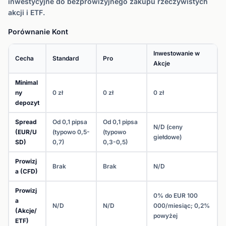
inwestycyjne do bezprowizyjnego zakupu rzeczywistych
akcji i ETF.
Porównanie Kont
Inwestowanie w
Cecha
Standard
Pro
Akcje
Minimal
ny
0 zł
0 zł
0 zł
depozyt
Spread
Od 0,1 pipsa
Od 0,1 pipsa
N/D (ceny
(EUR/U
(typowo 0,5-
(typowo
giełdowe)
SD)
0,7)
0,3-0,5)
Prowizj
Brak
Brak
N/D
a (CFD)
Prowizj
0% do EUR 100
a
N/D
N/D
000/miesiąc; 0,2%
(Akcje/
powyżej
ETF)