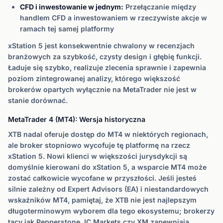
CFD i inwestowanie w jednym:
Przełączanie między
handlem CFD a inwestowaniem w rzeczywiste akcje w
ramach tej samej platformy
xStation 5 jest konsekwentnie chwalony w recenzjach
branżowych za szybkość, czysty design i głębię funkcji.
Ładuje się szybko, realizuje zlecenia sprawnie i zapewnia
poziom zintegrowanej analizy, którego większość
brokerów opartych wyłącznie na MetaTrader nie jest w
stanie dorównać.
MetaTrader 4 (MT4): Wersja historyczna
XTB nadal oferuje dostęp do MT4 w niektórych regionach,
ale broker stopniowo wycofuje tę platformę na rzecz
xStation 5. Nowi klienci w większości jurysdykcji są
domyślnie kierowani do xStation 5, a wsparcie MT4 może
zostać całkowicie wycofane w przyszłości. Jeśli jesteś
silnie zależny od Expert Advisors (EA) i niestandardowych
wskaźników MT4, pamiętaj, że XTB nie jest najlepszym
długoterminowym wyborem dla tego ekosystemu; brokerzy
tacy jak Pepperstone, IC Markets czy XM zapewniają