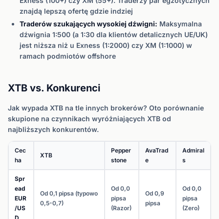
Exness (100+) czy XM (55+). Traderzy par egzotycznych
znajdą lepszą ofertę gdzie indziej
Traderów szukających wysokiej dźwigni:
Maksymalna
dźwignia 1:500 (a 1:30 dla klientów detalicznych UE/UK)
jest niższa niż u Exness (1:2000) czy XM (1:1000) w
ramach podmiotów offshore
XTB vs. Konkurenci
Jak wypada XTB na tle innych brokerów? Oto porównanie
skupione na czynnikach wyróżniających XTB od
najbliższych konkurentów.
Cec
Pepper
AvaTrad
Admiral
XTB
ha
stone
e
s
Spr
ead
Od 0,0
Od 0,0
Od 0,1 pipsa (typowo
Od 0,9
EUR
pipsa
pipsa
0,5-0,7)
pipsa
/US
(Razor)
(Zero)
D