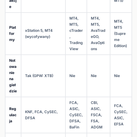
akcj
MT5)
e
MT4,
MT4,
MT4,
MT5,
MT5,
Plat
MT5
xStation 5, MT4
cTrader
AvaTrad
for
(Supre
(wycofywany)
,
eGO,
my
me
Trading
AvaOpti
Edition)
View
ons
Not
owa
nie
Tak (GPW: XTB)
Nie
Nie
Nie
na
gieł
dzie
FCA,
CBI,
FCA,
Reg
ASIC,
ASIC,
KNF, FCA, CySEC,
CySEC,
ulac
CySEC,
FSCA,
DFSA
ASIC,
ja
DFSA,
FSA,
EFSA
BaFin
ADGM