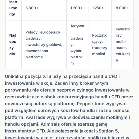
Instr
ume
5 800+
1 200+
1 250+
8 000+
nty
Aktywn
Inwesto
Polscy i europejscy
i
Najl
Początk
rzy
traderzy,
traderz
eps
ujący,
multi-
inwestorzy giełdowi,
y,
zy
traderzy
asset,
nowoczesna
wybór
dla
mobilni
edukacj
platforma
platfor
a
m
Unikalna pozycja XTB leży na przecięciu handlu CFD i
inwestowania w akcje. Żaden inny broker w tym
porównaniu nie oferuje bezprowizyjnego inwestowania w
rzeczywiste akcje obok konkurencyjnego handlu CFD przez
nowoczesną autorską platformę. Pepperstone wygrywa
pod względem surowych kosztów handlu i różnorodności
platform. AvaTrade wygrywa w doświadczeniu mobilnym i
handlu opcjami. Admirals oferuje szerszą gamę
instrumentów CFD. Ale połączenie jakości xStation 5,
inwestowania w akcje i przejrzystości spółki publicznej w