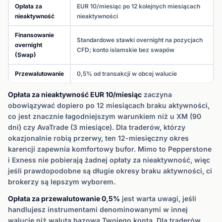
Opłata za
EUR 10/miesiąc po 12 kolejnych miesiącach
nieaktywność
nieaktywności
Finansowanie
Standardowe stawki overnight na pozycjach
overnight
CFD; konto islamskie bez swapów
(Swap)
Przewalutowanie
0,5% od transakcji w obcej walucie
Opłata za nieaktywność EUR 10/miesiąc
zaczyna
obowiązywać dopiero po 12 miesiącach braku aktywności,
co jest znacznie łagodniejszym warunkiem niż u XM (90
dni) czy AvaTrade (3 miesiące). Dla traderów, którzy
okazjonalnie robią przerwy, ten 12-miesięczny okres
karencji zapewnia komfortowy bufor. Mimo to Pepperstone
i Exness nie pobierają żadnej opłaty za nieaktywność, więc
jeśli prawdopodobne są długie okresy braku aktywności, ci
brokerzy są lepszym wyborem.
Opłata za przewalutowanie 0,5%
jest warta uwagi, jeśli
handlujesz instrumentami denominowanymi w innej
walucie niż waluta bazowa Twojego konta. Dla traderów