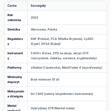
Cecha
Szczegóły
Rok
2002
założenia
Siedziba
Warszawa, Polska
Regulatorz
KNF (Polska), FCA (Wielka Brytania), CySEC
y
(Cypr), DFSA (Dubaj)
Instrument
5 800+ (Forex, CFD na akcje, akcje i ETF
y
rzeczywiste, indeksy, surowce, kryptowaluty)
Platformy
xStation 5 (autorska), MetaTrader 4 (wycofywany)
Minimalny
Brak minimum (0 zł)
depozyt
Maksymaln
Do 1:500 (zależy od podmiotu i instrumentu)
a dźwignia
Model
Hybrydowy STP/Market maker
realizacji