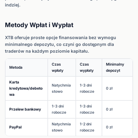
indziej.
Metody Wpłat i Wypłat
XTB oferuje proste opcje finansowania bez wymogu
minimalnego depozytu, co czyni go dostępnym dla
traderów na każdym poziomie kapitału.
Czas
Czas
Minimalny
Metoda
wpłaty
wypłaty
depozyt
Karta
Natychmia
1-3 dni
kredytowa/debeto
0 zł
stowo
robocze
wa
1-3 dni
1-3 dni
Przelew bankowy
0 zł
robocze
robocze
Natychmia
1-2 dni
PayPal
0 zł
stowo
robocze