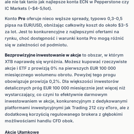
ale nie tak tanio jak najlepsze konta ECN w Pepperstone czy
IC Markets (~$4-5/lot).
Konto
Pro
oferuje nieco węższe spready, typowo 0,3-0,5
pipsa na EUR/USD, obniżając całkowity koszt do około $3-5
za lot. Jest to konkurencyjne z najlepszymi ofertami na
rynku, choć dostępność i warunki konta Pro mogą różnić
się w zależności od podmiotu.
Bezprowizyjne inwestowanie w akcje
to obszar, w którym
XTB naprawdę się wyróżnia. Możesz kupować rzeczywiste
akcje i ETF z prowizją 0% na pierwszych EUR 100 000
miesięcznego wolumenu obrotu. Powyżej tego progu
obowiązuje prowizja 0,2%. Dla większości inwestorów
detalicznych próg EUR 100 000 miesięcznie jest więcej niż
wystarczający, co czyni to efektywnie darmowym
inwestowaniem w akcje, konkurencyjnym z dedykowanymi
platformami inwestycyjnymi jak Trading 212 czy eToro, ale z
dodatkową korzyścią regulowanego brokera z głębokimi
możliwościami handlu CFD obok.
Akcje Ułamkowe