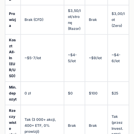
$3,50/l
Pro
$3,00/l
ot/stro
wizj
Brak (CFD)
Brak
ot
nę
a
(Zero)
(Razor)
Kos
zt
All-
~$4-
~$4-
In
~$5-7/lot
~$9/lot
5/lot
6/lot
(EU
R/U
SD)
Min.
dep
0 zł
$0
$100
$25
ozyt
Rze
czy
Tak
Tak (3 000+ akcji,
wist
(przez
400+ ETF, 0%
Brak
Brak
e
Invest.
prowizji)