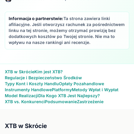
Informacja o partnerstwie:
Ta strona zawiera linki
afiliacyjne. Jeśli otworzysz rachunek za pośrednictwem
linku na tej stronie, możemy otrzymać prowizję bez
dodatkowych kosztów po Twojej stronie. Nie ma to
wpływu na nasze rankingi ani recenzje.
XTB w Skrócie
Kim jest XTB?
Regulacje i Bezpieczeństwo Środków
Typy Kont i Koszty Handlu
Opłaty Pozahandlowe
Instrumenty Handlowe
Platformy
Metody Wpłat i Wypłat
Model Realizacji
Dla Kogo XTB Jest Najlepszy?
XTB vs. Konkurenci
Podsumowanie
Zastrzeżenie
XTB w Skrócie