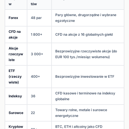
w
tów
Pary główne, drugorzędne i wybrane
Forex
48 par
egzotyczne
CFD na
1 800+
CFD na akcje z 16 globalnych giełd
akcje
Akcje
Bezprowizyjne rzeczywiste akcje (do
rzeczyw
3 000+
EUR 100 tys./miesiąc wolumenu)
iste
ETF
(rzeczy
400+
Bezprowizyjne inwestowanie w ETF
wiste)
CFD kasowe i terminowe na indeksy
Indeksy
36
globalne
Towary rolne, metale i surowce
Surowce
22
energetyczne
Kryptow
BTC, ETH i altcoiny jako CFD