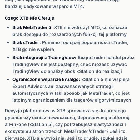
bardziej dedykowane wsparcie MT4.
Czego XTB Nie Oferuje
Brak MetaTrader 5:
XTB nie wdrożył MT5, co oznacza
brak dostępu do rozszerzonych funkcji tej platformy
Brak cTrader:
Pomimo rosnącej popularności cTrader,
XTB go nie wspiera
Brak integracji z TradingView:
Bezpośredni handel przez
TradingView nie jest dostępny, choć możesz używać
TradingView do analizy obok xStation do realizacji
Ograniczone wsparcie EA/algo:
xStation 5 nie wspiera
Expert Advisors ani zaawansowanych strategii
automatycznych w taki sposób jak MetaTrader, co jest
istotnym ograniczeniem dla traderów algorytmicznych
Decyzja platformowa w XTB sprowadza się do prostego
pytania: czy cenisz nowoczesną, dopracowaną platformę
all-in-one (xStation 5), czy potrzebujesz elastyczności i
ekosystemu stron trzecich MetaTrader/cTrader? Jeśli to
pierwsze, XTB się wyróżnia. Jeśli to drugie, szukaj gdzie