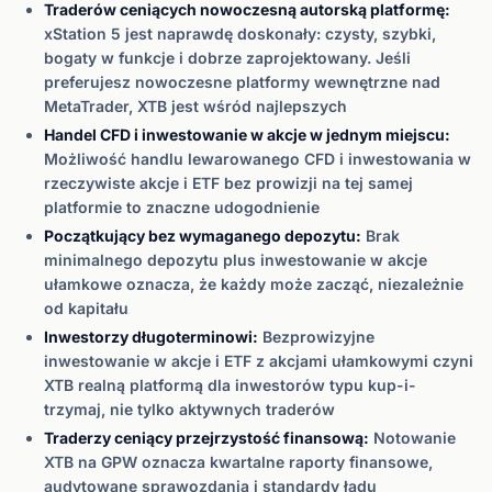
Traderów ceniących nowoczesną autorską platformę:
xStation 5 jest naprawdę doskonały: czysty, szybki,
bogaty w funkcje i dobrze zaprojektowany. Jeśli
preferujesz nowoczesne platformy wewnętrzne nad
MetaTrader, XTB jest wśród najlepszych
Handel CFD i inwestowanie w akcje w jednym miejscu:
Możliwość handlu lewarowanego CFD i inwestowania w
rzeczywiste akcje i ETF bez prowizji na tej samej
platformie to znaczne udogodnienie
Początkujący bez wymaganego depozytu:
Brak
minimalnego depozytu plus inwestowanie w akcje
ułamkowe oznacza, że każdy może zacząć, niezależnie
od kapitału
Inwestorzy długoterminowi:
Bezprowizyjne
inwestowanie w akcje i ETF z akcjami ułamkowymi czyni
XTB realną platformą dla inwestorów typu kup-i-
trzymaj, nie tylko aktywnych traderów
Traderzy ceniący przejrzystość finansową:
Notowanie
XTB na GPW oznacza kwartalne raporty finansowe,
audytowane sprawozdania i standardy ładu