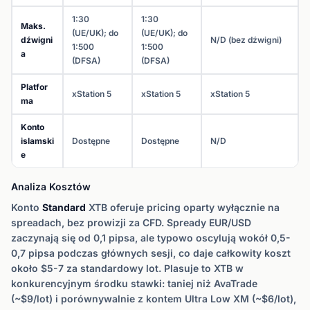
1:30
1:30
Maks.
(UE/UK); do
(UE/UK); do
dźwigni
N/D (bez dźwigni)
1:500
1:500
a
(DFSA)
(DFSA)
Platfor
xStation 5
xStation 5
xStation 5
ma
Konto
islamski
Dostępne
Dostępne
N/D
e
Analiza Kosztów
Konto
Standard
XTB oferuje pricing oparty wyłącznie na
spreadach, bez prowizji za CFD. Spready EUR/USD
zaczynają się od 0,1 pipsa, ale typowo oscylują wokół 0,5-
0,7 pipsa podczas głównych sesji, co daje całkowity koszt
około $5-7 za standardowy lot. Plasuje to XTB w
konkurencyjnym środku stawki: taniej niż AvaTrade
(~$9/lot) i porównywalnie z kontem Ultra Low XM (~$6/lot),