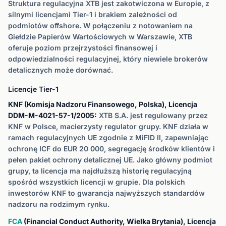
Struktura regulacyjna XTB jest zakotwiczona w Europie, z
silnymi licencjami Tier-1 i brakiem zależności od
podmiotów offshore. W połączeniu z notowaniem na
Giełdzie Papierów Wartościowych w Warszawie, XTB
oferuje poziom przejrzystości finansowej i
odpowiedzialności regulacyjnej, który niewiele brokerów
detalicznych może dorównać.
Licencje Tier-1
KNF (Komisja Nadzoru Finansowego, Polska), Licencja
DDM-M-4021-57-1/2005:
XTB S.A. jest regulowany przez
KNF w Polsce, macierzysty regulator grupy. KNF działa w
ramach regulacyjnych UE zgodnie z MiFID II, zapewniając
ochronę ICF do EUR 20 000, segregację środków klientów i
pełen pakiet ochrony detalicznej UE. Jako główny podmiot
grupy, ta licencja ma najdłuższą historię regulacyjną
spośród wszystkich licencji w grupie. Dla polskich
inwestorów KNF to gwarancja najwyższych standardów
nadzoru na rodzimym rynku.
FCA
(Financial Conduct Authority, Wielka Brytania), Licencja