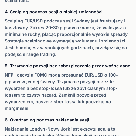
scenariusz.
4. Scalping podczas sesji o niskiej zmienności
Scalping EUR/USD podczas sesji Sydney jest frustrujący i
kosztowny. Zakres 20-30 pipsów oznacza, że walczysz o
minimalne ruchy, płacąc proporcjonalnie wysokie spready.
Strategie scalpingowe wymagają wolumenu i zmienności.
Jeśli handlujesz w spokojnych godzinach, przełącz się na
podejście range trading.
5. Trzymanie pozycji bez zabezpieczenia przez ważne dane
NFP i decyzje FOMC mogą przesunąć EUR/USD o 100+
pipsów w jednej świecy. Trzymanie pozycji przez te
wydarzenia bez stop-lossa lub ze zbyt ciasnym stop-
lossem to czysty hazard. Zamknij pozycję przed
wydarzeniem, poszerz stop-lossa lub poczekaj na
marginesie.
6. Overtrading podczas nakładania sesji
Nakładanie Londyn-Nowy Jork jest ekscytujące, a to
podniecenie to pułapka. Więcej transakcji nie oznacza