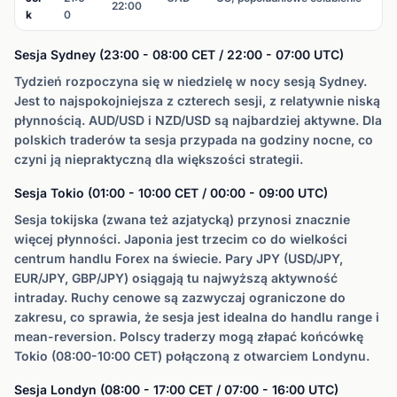
22:00
k
0
Sesja Sydney (23:00 - 08:00 CET / 22:00 - 07:00 UTC)
Tydzień rozpoczyna się w niedzielę w nocy sesją Sydney.
Jest to najspokojniejsza z czterech sesji, z relatywnie niską
płynnością. AUD/USD i NZD/USD są najbardziej aktywne. Dla
polskich traderów ta sesja przypada na godziny nocne, co
czyni ją niepraktyczną dla większości strategii.
Sesja Tokio (01:00 - 10:00 CET / 00:00 - 09:00 UTC)
Sesja tokijska (zwana też azjatycką) przynosi znacznie
więcej płynności. Japonia jest trzecim co do wielkości
centrum handlu Forex na świecie. Pary JPY (USD/JPY,
EUR/JPY, GBP/JPY) osiągają tu najwyższą aktywność
intraday. Ruchy cenowe są zazwyczaj ograniczone do
zakresu, co sprawia, że sesja jest idealna do handlu range i
mean-reversion. Polscy traderzy mogą złapać końcówkę
Tokio (08:00-10:00 CET) połączoną z otwarciem Londynu.
Sesja Londyn (08:00 - 17:00 CET / 07:00 - 16:00 UTC)