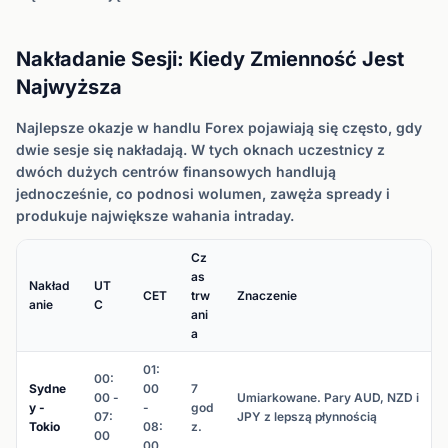
Nakładanie Sesji: Kiedy Zmienność Jest
Najwyższa
Najlepsze okazje w handlu Forex pojawiają się często, gdy
dwie sesje się nakładają. W tych oknach uczestnicy z
dwóch dużych centrów finansowych handlują
jednocześnie, co podnosi wolumen, zawęża spready i
produkuje największe wahania intraday.
Cz
as
Nakład
UT
CET
trw
Znaczenie
anie
C
ani
a
01:
00:
Sydne
00
7
00 -
Umiarkowane. Pary AUD, NZD i
y -
-
god
07:
JPY z lepszą płynnością
Tokio
08:
z.
00
00