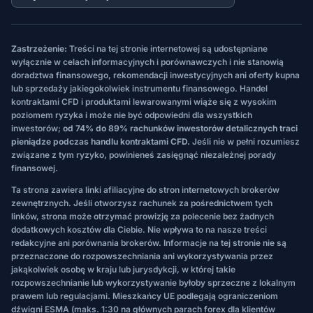
Zastrzeżenie:
Treści na tej stronie internetowej są udostępniane
wyłącznie w celach informacyjnych i porównawczych i nie stanowią
doradztwa finansowego, rekomendacji inwestycyjnych ani oferty kupna
lub sprzedaży jakiegokolwiek instrumentu finansowego. Handel
kontraktami CFD i produktami lewarowanymi wiąże się z wysokim
poziomem ryzyka i może nie być odpowiedni dla wszystkich
inwestorów;
od 74% do 89% rachunków inwestorów detalicznych traci
pieniądze podczas handlu kontraktami CFD.
Jeśli nie w pełni rozumiesz
związane z tym ryzyko, powinieneś zasięgnąć niezależnej porady
finansowej.
Ta strona zawiera linki afiliacyjne do stron internetowych brokerów
zewnętrznych. Jeśli otworzysz rachunek za pośrednictwem tych
linków, strona może otrzymać prowizję za polecenie bez żadnych
dodatkowych kosztów dla Ciebie. Nie wpływa to na nasze treści
redakcyjne ani porównania brokerów. Informacje na tej stronie nie są
przeznaczone do rozpowszechniania ani wykorzystywania przez
jakąkolwiek osobę w kraju lub jurysdykcji, w której takie
rozpowszechnianie lub wykorzystywanie byłoby sprzeczne z lokalnym
prawem lub regulacjami. Mieszkańcy UE podlegają ograniczeniom
dźwigni ESMA (maks. 1:30 na głównych parach forex dla klientów