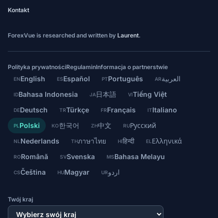
Kontakt
ForexVue is researched and written by
Laurent
.
Polityka prywatności
Regulamin
Informacja o partnerstwie
English
Español
Português
العربية
EN
ES
PT
AR
Bahasa Indonesia
日本語
Tiếng Việt
ID
JA
VI
Deutsch
Türkçe
Français
Italiano
DE
TR
FR
IT
Polski
한국어
中文
Русский
PL
KO
ZH
RU
Nederlands
ภาษาไทย
हिन्दी
Ελληνικά
NL
TH
HI
EL
Română
Svenska
Bahasa Melayu
RO
SV
MS
Čeština
Magyar
اردو
CS
HU
UR
Twój kraj