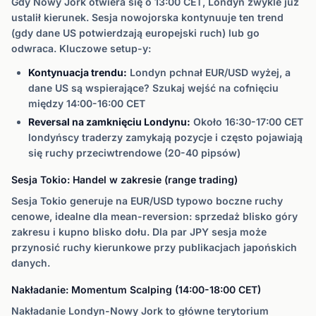
Gdy Nowy Jork otwiera się o 13:00 CET, Londyn zwykle już
ustalił kierunek. Sesja nowojorska kontynuuje ten trend
(gdy dane US potwierdzają europejski ruch) lub go
odwraca. Kluczowe setup-y:
Kontynuacja trendu:
Londyn pchnał EUR/USD wyżej, a
dane US są wspierające? Szukaj wejść na cofnięciu
między 14:00-16:00 CET
Reversal na zamknięciu Londynu:
Około 16:30-17:00 CET
londyńscy traderzy zamykają pozycje i często pojawiają
się ruchy przeciwtrendowe (20-40 pipsów)
Sesja Tokio: Handel w zakresie (range trading)
Sesja Tokio generuje na EUR/USD typowo boczne ruchy
cenowe, idealne dla mean-reversion: sprzedaż blisko góry
zakresu i kupno blisko dołu. Dla par JPY sesja może
przynosić ruchy kierunkowe przy publikacjach japońskich
danych.
Nakładanie: Momentum Scalping (14:00-18:00 CET)
Nakładanie Londyn-Nowy Jork to główne terytorium