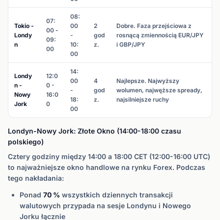
08:
07:
Tokio -
00
2
Dobre. Faza przejściowa z
00 -
Londy
-
god
rosnącą zmiennością EUR/JPY
09:
n
10:
z.
i GBP/JPY
00
00
14:
Londy
12:0
00
4
Najlepsze. Najwyższy
n -
0 -
-
god
wolumen, najwęższe spready,
Nowy
16:0
18:
z.
najsilniejsze ruchy
Jork
0
00
Londyn-Nowy Jork: Złote Okno (14:00-18:00 czasu
polskiego)
Cztery godziny między 14:00 a 18:00 CET (12:00-16:00 UTC)
to najważniejsze okno handlowe na rynku Forex. Podczas
tego nakładania:
Ponad
70 %
wszystkich dziennych transakcji
walutowych przypada na sesje Londynu i Nowego
Jorku łącznie