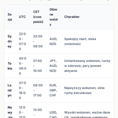
Głów
CET
Se
ne
UTC
(czas
Charakter
sja
walut
polski)
y
22:0
Sy
23:00
0 -
AUD,
Spokojny start, niska
dn
-
07:0
NZD
zmienność
ey
08:00
0
00:0
01:00
JPY,
Umiarkowany wolumen, ruchy
To
0 -
-
AUD,
w zakresie, pary jenowe
kio
09:0
10:00
NZD
aktywne
0
07:0
Lo
08:00
EUR,
0 -
Najwyższy wolumen, silne
nd
-
GBP,
16:0
ruchy kierunkowe
yn
17:00
CHF
0
No
12:0
13:00
wy
0 -
USD,
Wysoki wolumen, ważne dane
-
Jor
21:0
CAD
US, popołudniowe osłabienie