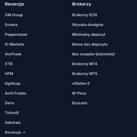
Recenzje
Brokerzy
XM Group
Brokerzy ECN
Exness
Wysoka dźwignia
Pepperstone
Minimalny depozyt
IC Markets
Bonus bez depozytu
AvaTrade
Bez swapów (islamskie)
XTB
Brokerzy MT4
HFM
Brokerzy MT5
Eightcap
xStation 5
ActivTrades
M-Pesa
Deriv
Ecocash
Tickmill
Admirals
Recenzje →