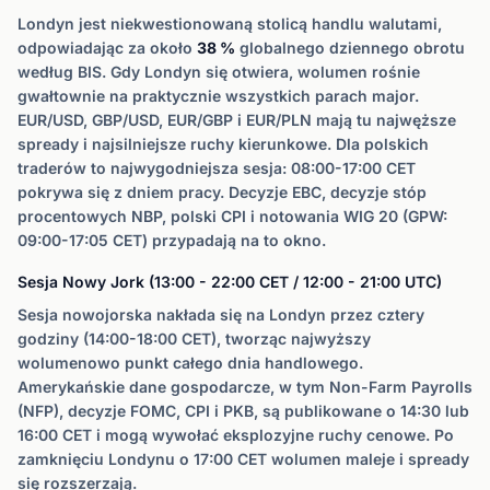
Londyn jest niekwestionowaną stolicą handlu walutami,
odpowiadając za około
38 %
globalnego dziennego obrotu
według BIS. Gdy Londyn się otwiera, wolumen rośnie
gwałtownie na praktycznie wszystkich parach major.
EUR/USD, GBP/USD, EUR/GBP i EUR/PLN mają tu najwęższe
spready i najsilniejsze ruchy kierunkowe. Dla polskich
traderów to najwygodniejsza sesja: 08:00-17:00 CET
pokrywa się z dniem pracy. Decyzje EBC, decyzje stóp
procentowych NBP, polski CPI i notowania WIG 20 (GPW:
09:00-17:05 CET) przypadają na to okno.
Sesja Nowy Jork (13:00 - 22:00 CET / 12:00 - 21:00 UTC)
Sesja nowojorska nakłada się na Londyn przez cztery
godziny (14:00-18:00 CET), tworząc najwyższy
wolumenowo punkt całego dnia handlowego.
Amerykańskie dane gospodarcze, w tym Non-Farm Payrolls
(NFP), decyzje FOMC, CPI i PKB, są publikowane o 14:30 lub
16:00 CET i mogą wywołać eksplozyjne ruchy cenowe. Po
zamknięciu Londynu o 17:00 CET wolumen maleje i spready
się rozszerzają.