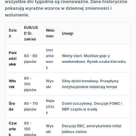
wszystkie dni tygodnia są równoważne. Dane historyczne
pokazują wyraźne wzorce w dziennej zmienności i
wolumenie.
EUR/US
Dzie
Wolu
D Śr.
Uwagi
ń
men
zakres
Umi
Poni
60 - 80
arko
Wolny start. Możliwe gap-y
edzi
pipsów
wan
weekendowe. Rynek szuka kierunku
ałek
y
80 -
Wto
Wys
Silny dzień trendowy. Przepływy
100
rek
oki
instytucjonalne nabierają tempa
pipsów
Najw
Śro
80 - 110
Dzień szczytowy. Decyzje FOMC i
yższ
da
pipsów
NBP często w środę
y
Czw
80 -
Wys
Decyzje EBC, amerykańskie initial
arte
100
oki
jobless claims
k
pipsów