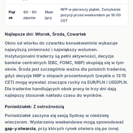
NFP w pierwszy piątek. Zamykanie
Piąt
60 - 90
Male
pozycji przed weekendem po 16:00
ek
pipsów
jący
CET
Najlepsze dni: Wtorek, Środa, Czwartek
Okno od wtorku do czwartku konsekwentnie wykazuje
najwyższą zmienność i największy wolumen.
Instytucjonalni traderzy są pełni aktywności, decyzje
banków centralnych (EBC, FOMC, NBP) skupiają się w tym
oknie. Środa jest szczególnie ważna dla polskich traderów,
gdyż decyzje NBP o stopach procentowych (zwykle o 13:15
CET) mogą wywołać znaczące ruchy na EUR/PLN i USD/PLN.
Dla traderów handlujących obok pracy te trzy dni dają
najlepszy stosunek nakładu czasu do wyników.
Poniedziałek: Z ostrożnością
Poniedziałek zaczyna się sesją Sydney w niedzielę
wieczorem. Wydarzenia weekendowe mogą spowodować
gap-y otwarcia
, przy których rynek otwiera się po innej