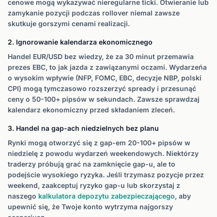
cenowe mogą wykazywać nieregularne ticki. Otwieranie lub
zamykanie pozycji podczas rollover niemal zawsze
skutkuje gorszymi cenami realizacji.
2. Ignorowanie kalendarza ekonomicznego
Handel EUR/USD bez wiedzy, że za 30 minut przemawia
prezes EBC, to jak jazda z zawiązanymi oczami. Wydarzeńa
o wysokim wpływie (NFP, FOMC, EBC, decyzje NBP, polski
CPI) mogą tymczasowo rozszerzyć spready i przesunąć
ceny o 50-100+ pipsów w sekundach. Zawsze sprawdzaj
kalendarz ekonomiczny przed składaniem zleceń.
3. Handel na gap-ach niedzielnych bez planu
Rynki mogą otworzyć się z gap-em 20-100+ pipsów w
niedzielę z powodu wydarzeń weekendowych. Niektórzy
traderzy próbują grać na zamknięcie gap-u, ale to
podejście wysokiego ryzyka. Jeśli trzymasz pozycje przez
weekend, zaakceptuj ryzyko gap-u lub skorzystaj z
naszego
kalkulatora depozytu zabezpieczającego
, aby
upewnić się, że Twoje konto wytrzyma najgorszy