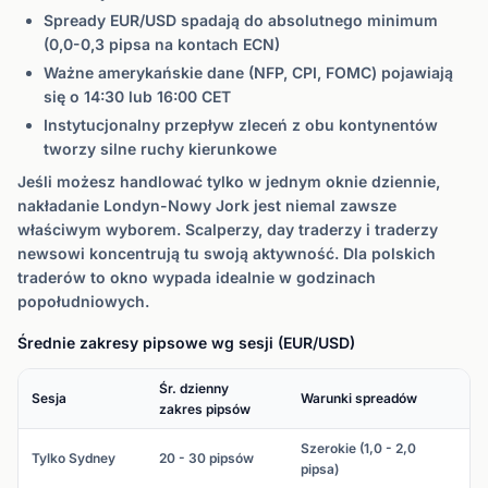
Spready EUR/USD spadają do absolutnego minimum
(0,0-0,3 pipsa na kontach ECN)
Ważne amerykańskie dane (NFP, CPI, FOMC) pojawiają
się o 14:30 lub 16:00 CET
Instytucjonalny przepływ zleceń z obu kontynentów
tworzy silne ruchy kierunkowe
Jeśli możesz handlować tylko w jednym oknie dziennie,
nakładanie Londyn-Nowy Jork jest niemal zawsze
właściwym wyborem. Scalperzy, day traderzy i traderzy
newsowi koncentrują tu swoją aktywność. Dla polskich
traderów to okno wypada idealnie w godzinach
popołudniowych.
Średnie zakresy pipsowe wg sesji (EUR/USD)
Śr. dzienny
Sesja
Warunki spreadów
zakres pipsów
Szerokie (1,0 - 2,0
Tylko Sydney
20 - 30 pipsów
pipsa)