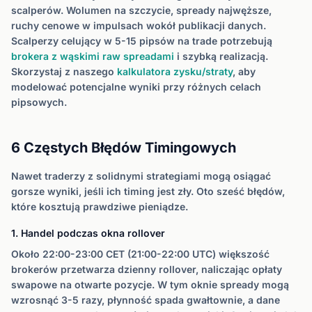
scalperów. Wolumen na szczycie, spready najwęższe,
ruchy cenowe w impulsach wokół publikacji danych.
Scalperzy celujący w 5-15 pipsów na trade potrzebują
brokera z wąskimi raw spreadami
i szybką realizacją.
Skorzystaj z naszego
kalkulatora zysku/straty
, aby
modelować potencjalne wyniki przy różnych celach
pipsowych.
6 Częstych Błędów Timingowych
Nawet traderzy z solidnymi strategiami mogą osiągać
gorsze wyniki, jeśli ich timing jest zły. Oto sześć błędów,
które kosztują prawdziwe pieniądze.
1. Handel podczas okna rollover
Około 22:00-23:00 CET (21:00-22:00 UTC) większość
brokerów przetwarza dzienny rollover, naliczając opłaty
swapowe na otwarte pozycje. W tym oknie spready mogą
wzrosnąć 3-5 razy, płynność spada gwałtownie, a dane