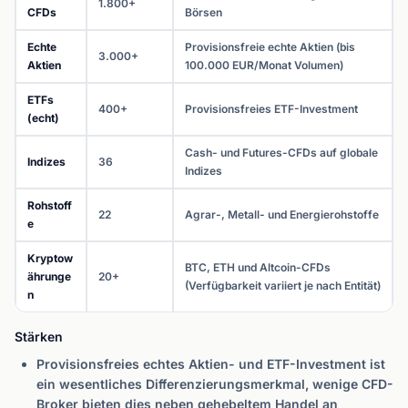
1.800+
CFDs
Börsen
Echte
Provisionsfreie echte Aktien (bis
3.000+
Aktien
100.000 EUR/Monat Volumen)
ETFs
400+
Provisionsfreies ETF-Investment
(echt)
Cash- und Futures-CFDs auf globale
Indizes
36
Indizes
Rohstoff
22
Agrar-, Metall- und Energierohstoffe
e
Kryptow
BTC, ETH und Altcoin-CFDs
ährunge
20+
(Verfügbarkeit variiert je nach Entität)
n
Stärken
Provisionsfreies echtes Aktien- und ETF-Investment ist
ein wesentliches Differenzierungsmerkmal, wenige CFD-
Broker bieten dies neben gehebeltem Handel an