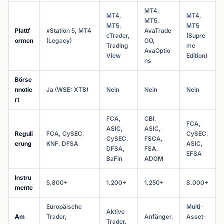
MT4,
MT4,
MT4,
MT5,
MT5,
MT5
Plattf
xStation 5, MT4
AvaTrade
cTrader,
(Supre
ormen
(Legacy)
GO,
Trading
me
AvaOptio
View
Edition)
ns
Börse
nnotie
Ja (WSE: XTB)
Nein
Nein
Nein
rt
FCA,
CBI,
FCA,
ASIC,
ASIC,
Reguli
FCA, CySEC,
CySEC,
CySEC,
FSCA,
erung
KNF, DFSA
ASIC,
DFSA,
FSA,
EFSA
BaFin
ADGM
Instru
5.800+
1.200+
1.250+
8.000+
mente
Europäische
Multi-
Aktive
Am
Trader,
Anfänger,
Asset-
Trader,