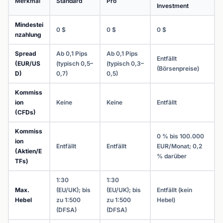
Merkmal
Standard
Pro
Investment
Mindestei
0 $
0 $
0 $
nzahlung
Spread
Ab 0,1 Pips
Ab 0,1 Pips
Entfällt
(EUR/US
(typisch 0,5–
(typisch 0,3–
(Börsenpreise)
D)
0,7)
0,5)
Kommiss
ion
Keine
Keine
Entfällt
(CFDs)
Kommiss
0 % bis 100.000
ion
Entfällt
Entfällt
EUR/Monat; 0,2
(Aktien/E
% darüber
TFs)
1:30
1:30
Max.
(EU/UK); bis
(EU/UK); bis
Entfällt (kein
Hebel
zu 1:500
zu 1:500
Hebel)
(DFSA)
(DFSA)