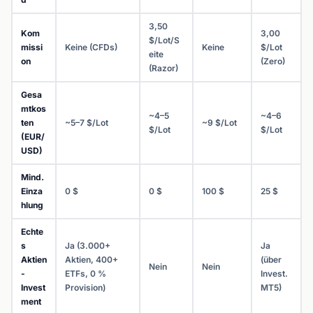
3,50
Kom
3,00
$/Lot/S
missi
Keine (CFDs)
Keine
$/Lot
eite
on
(Zero)
(Razor)
Gesa
mtkos
~4–5
~4–6
ten
~5–7 $/Lot
~9 $/Lot
$/Lot
$/Lot
(EUR/
USD)
Mind.
Einza
0 $
0 $
100 $
25 $
hlung
Echte
s
Ja (3.000+
Ja
Aktien
Aktien, 400+
(über
Nein
Nein
-
ETFs, 0 %
Invest.
Invest
Provision)
MT5)
ment