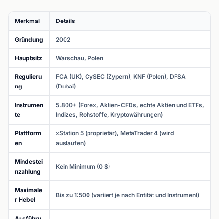
Merkmal
Details
Gründung
2002
Hauptsitz
Warschau, Polen
Regulieru
FCA (UK), CySEC (Zypern), KNF (Polen), DFSA
ng
(Dubai)
Instrumen
5.800+ (Forex, Aktien-CFDs, echte Aktien und ETFs,
te
Indizes, Rohstoffe, Kryptowährungen)
Plattform
xStation 5 (proprietär), MetaTrader 4 (wird
en
auslaufen)
Mindestei
Kein Minimum (0 $)
nzahlung
Maximale
Bis zu 1:500 (variiert je nach Entität und Instrument)
r Hebel
Ausführu