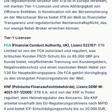
Die regulatorische Struktur von XTB ist in Europa verankert,
mit starken Tier-1-Lizenzen und ohne Abhängigkeit von
Offshore-Entitäten. In Kombination mit der Börsennotierung
an der Warschauer Börse bietet XTB ein Maß an finanzieller
Transparenz und regulatorischer Rechenschaftspflicht, das
nur wenige Retail-Broker erreichen können.
Tier-1-Lizenzen
FCA
(Financial Conduct Authority, UK), Lizenz 522157:
XTB
Limited ist von der FCA autorisiert und reguliert, was
britischen Kunden FSCS-Schutz bis zu 85.000 GBP pro
Kunde bietet, verpflichtende Trennung von Kundengeldern,
Negativsaldoschutz und einen maximalen Retail-Hebel von
1:30 für Hauptwährungspaare. Die FCA gehört durchgängig
zu den strengsten Finanzregulatoren der Welt.
KNF (Polnische Finanzaufsichtsbehörde), Lizenz DDM-M-
4021-57-1/2005:
XTB S.A. wird von der KNF in Polen
reguliert, dem Heimatregulator des Konzerns. Die KNF
arbeitet innerhalb des EU-Regulierungsrahmens nach MiFID
II und bietet ICF-Entschädigungsschutz bis zu 20.000 EUR,