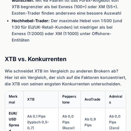
wünschen:
Mit 48 Paaren ist das Forex-Angebot von
XTB begrenzter als bei Exness (100+) oder XM (55+).
Exoten-Trader finden anderswo eine bessere Auswahl
Hochhebel-Trader:
Der maximale Hebel von 1:500 (und
1:30 für EU/UK-Retail-Kunden) ist niedriger als bei
Exness (1:2000) oder XM (1:1000) unter Offshore-
Entitäten
XTB vs. Konkurrenten
Wie schneidet XTB im Vergleich zu anderen Brokern ab?
Hier ist ein Vergleich, der sich auf die Faktoren konzentriert,
die XTB von seinen engsten Konkurrenten unterscheiden.
Merk
Peppers
Admiral
XTB
AvaTrade
mal
tone
s
EUR/
Ab 0,1 Pips
Ab 0,0
Ab 0,0
USD
Ab 0,9
(typisch 0,5–
Pips
Pips
Sprea
Pips
0,7)
(Razor)
(Zero)
d