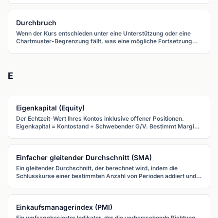
Durchbruch
Wenn der Kurs entschieden unter eine Unterstützung oder eine
Chartmuster-Begrenzung fällt, was eine mögliche Fortsetzung
nach unten mit erhöhtem Verkaufsdruck signalisiert.
E
Eigenkapital (Equity)
Der Echtzeit-Wert Ihres Kontos inklusive offener Positionen.
Eigenkapital = Kontostand + Schwebender G/V. Bestimmt Margin
Level und verfügbare Margin.
Einfacher gleitender Durchschnitt (SMA)
Ein gleitender Durchschnitt, der berechnet wird, indem die
Schlusskurse einer bestimmten Anzahl von Perioden addiert und
durch diese Anzahl geteilt werden. Jeder Kurs erhält das gleiche
Gewicht.
Einkaufsmanagerindex (PMI)
Ein umfragebasierter Indikator, der die vorherrschende Richtung