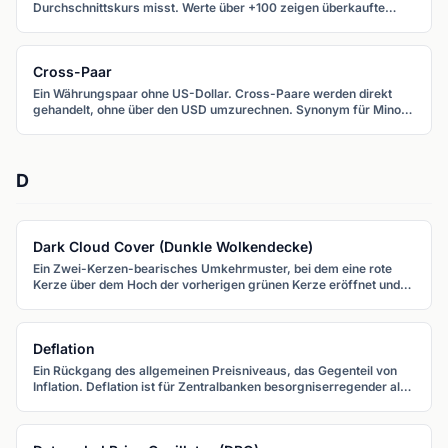
Durchschnittskurs misst. Werte über +100 zeigen überkaufte
Bedingungen oder den Start eines starken Aufwärtstrends; unter
-100 überverkaufte Bedingungen oder einen starken
Abwärtstrend.
Cross-Paar
Ein Währungspaar ohne US-Dollar. Cross-Paare werden direkt
gehandelt, ohne über den USD umzurechnen. Synonym für Minor-
Paar.
D
Dark Cloud Cover (Dunkle Wolkendecke)
Ein Zwei-Kerzen-bearisches Umkehrmuster, bei dem eine rote
Kerze über dem Hoch der vorherigen grünen Kerze eröffnet und
unter deren Mittelpunkt schließt. Es warnt vor nachlassendem
bullischem Momentum.
Deflation
Ein Rückgang des allgemeinen Preisniveaus, das Gegenteil von
Inflation. Deflation ist für Zentralbanken besorgniserregender als
moderate Inflation und führt typischerweise zu aggressiver
geldpolitischer Lockerung.