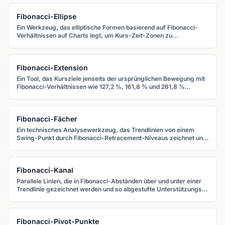
Fibonacci-Ellipse
Ein Werkzeug, das elliptische Formen basierend auf Fibonacci-
Verhältnissen auf Charts legt, um Kurs-Zeit-Zonen zu
identifizieren, in denen zyklische Wendepunkte auftreten können.
Fibonacci-Extension
Ein Tool, das Kursziele jenseits der ursprünglichen Bewegung mit
Fibonacci-Verhältnissen wie 127,2 %, 161,8 % und 261,8 %
projiziert, um Gewinnziele in trendenden Märkten zu setzen.
Fibonacci-Fächer
Ein technisches Analysewerkzeug, das Trendlinien von einem
Swing-Punkt durch Fibonacci-Retracement-Niveaus zeichnet und
so einen Fächer diagonaler Unterstützungs- und
Widerstandslinien erzeugt.
Fibonacci-Kanal
Parallele Linien, die in Fibonacci-Abständen über und unter einer
Trendlinie gezeichnet werden und so abgestufte Unterstützungs-
und Widerstandsniveaus innerhalb eines Trendkanals bilden.
Fibonacci-Pivot-Punkte