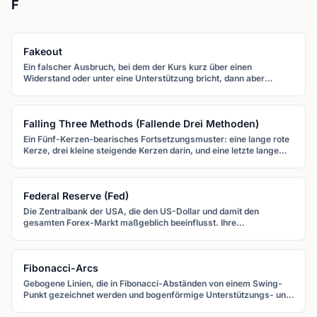
F
Fakeout
Ein falscher Ausbruch, bei dem der Kurs kurz über einen
Widerstand oder unter eine Unterstützung bricht, dann aber
schnell umkehrt. Fakeouts fangen Händler, die dem anfänglichen
Ausbruch gefolgt sind.
Falling Three Methods (Fallende Drei Methoden)
Ein Fünf-Kerzen-bearisches Fortsetzungsmuster: eine lange rote
Kerze, drei kleine steigende Kerzen darin, und eine letzte lange
rote Kerze, die auf einem neuen Tief schließt.
Federal Reserve (Fed)
Die Zentralbank der USA, die den US-Dollar und damit den
gesamten Forex-Markt maßgeblich beeinflusst. Ihre
Zinsentscheidungen und geldpolitischen Aussagen sind die
wichtigsten Einzelereignisse für Währungshändler.
Fibonacci-Arcs
Gebogene Linien, die in Fibonacci-Abständen von einem Swing-
Punkt gezeichnet werden und bogenförmige Unterstützungs- und
Widerstandszonen erzeugen, die Kurs und Zeit berücksichtigen.