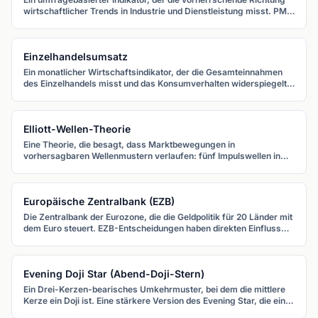
wirtschaftlicher Trends in Industrie und Dienstleistung misst. PMI-
Werte über 50 signalisieren Expansion, Werte unter 50 eine
Kontraktion.
Einzelhandelsumsatz
Ein monatlicher Wirtschaftsindikator, der die Gesamteinnahmen
des Einzelhandels misst und das Konsumverhalten widerspiegelt.
Da der private Konsum in den meisten Industrieländern rund zwei
Drittel des BIP ausmacht, beeinflusst der Einzelhandelsumsatz
Währungsbewertungen erheblich.
Elliott-Wellen-Theorie
Eine Theorie, die besagt, dass Marktbewegungen in
vorhersagbaren Wellenmustern verlaufen: fünf Impulswellen in
Trendrichtung und drei Korrekturwellen dagegen, angetrieben von
Massenpsychologie.
Europäische Zentralbank (EZB)
Die Zentralbank der Eurozone, die die Geldpolitik für 20 Länder mit
dem Euro steuert. EZB-Entscheidungen haben direkten Einfluss
auf EUR-Paare und damit auf den größten Forex-Markt.
Evening Doji Star (Abend-Doji-Stern)
Ein Drei-Kerzen-bearisches Umkehrmuster, bei dem die mittlere
Kerze ein Doji ist. Eine stärkere Version des Evening Star, die eine
hochwahrscheinliche Trendumkehr signalisiert.