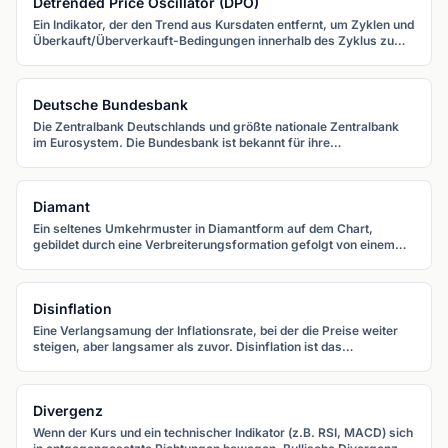
Detrended Price Oscillator (DPO)
Ein Indikator, der den Trend aus Kursdaten entfernt, um Zyklen und
Überkauft/Überverkauft-Bedingungen innerhalb des Zyklus zu
identifizieren.
Deutsche Bundesbank
Die Zentralbank Deutschlands und größte nationale Zentralbank
im Eurosystem. Die Bundesbank ist bekannt für ihre
stabilitätsorientierte, hawkishe Tradition und hat die geldpolitische
Philosophie der EZB geprägt.
Diamant
Ein seltenes Umkehrmuster in Diamantform auf dem Chart,
gebildet durch eine Verbreiterungsformation gefolgt von einem
symmetrischen Dreieck. Signalisiert typischerweise eine
Trendumkehr.
Disinflation
Eine Verlangsamung der Inflationsrate, bei der die Preise weiter
steigen, aber langsamer als zuvor. Disinflation ist das
gewünschte Ziel, wenn Zentralbanken Inflation bekämpfen.
Divergenz
Wenn der Kurs und ein technischer Indikator (z.B. RSI, MACD) sich