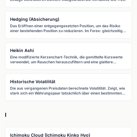
Hedging (Absicherung)
Das Eröffnen einer entgegengesetzten Position, um das Risiko
einer bestehenden Position zu reduzieren. Im Forex: gleichzeitig
long und short im selben oder korrelierten Paar.
Heikin Ashi
Eine modifizierte Kerzenchart-Technik, die gemittelte Kurswerte
verwendet, um Rauschen herauszufiltern und eine glattere
Trendvisualisierung zu ermöglichen.
Historische Volatilität
Die aus vergangenen Preisdaten berechnete Volatilität. Zeigt, wie
stark sich ein Währungspaar tatsächlich über einen bestimmten
Zeitraum bewegt hat.
I
Ichimoku Cloud (Ichimoku Kinko Hyo)