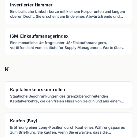
Invertierter Hammer
Eine bullische Umkehrkerze mit kleinem Körper unten und langem
oberen Docht. Sie erscheint am Ende eines Abwärtstrends und
signalisiert potenzielles Kaufinteresse.
ISM-Einkaufsmanagerindex
Eine monatliche Umfrage unter US-Einkaufsmanagern,
veröffentlicht vom Institute for Supply Management. Werte über
50 signalisieren eine Expansion des verarbeitenden Gewerbes,
Werte unter 50 eine Kontraktion.
K
Kapitalverkehrskontrollen
Staatliche Beschränkungen des grenzüberschreitenden
Kapitalverkehrs, die den freien Fluss von Geld in und aus einem
Land begrenzen. Sie beeinflussen die Währungsliquidität und
können künstliche Wechselkurse aufrechterhalten.
Kaufen (Buy)
Eröffnung einer Long-Position durch Kauf eines Währungspaares
zum Briefkurs. Sie kaufen, wenn Sie erwarten, dass die