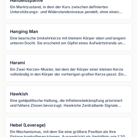
Handelsspanne
Ein Marktzustand, in dem der Kurs zwischen definierten
Unterstützungs- und Widerstandsniveaus pendelt, ohne einen
klaren Auf- oder Abwärtstrend zu etablieren.
Hanging Man
Eine bearische Umkehrkerze mit kleinem Körper oben und langem
unteren Docht. Sie erscheint am Gipfel eines Aufwärtstrends und
warnt, dass Verkaufsdruck aufbaut.
Harami
Ein Zwei-Kerzen-Muster, bei dem der Körper einer kleinen Kerze
vollständig in den Körper der vorherigen großen Kerze passt. Ein
bullischer Harami erscheint im Abwärtstrend, ein bearischer im
Aufwärtstrend.
Hawkish
Eine geldpolitische Haltung, die Inflationsbekämpfung priorisiert
und höhere Zinsen bevorzugt. Hawkishe Zentralbank-Signale
stärken typischerweise eine Währung.
Hebel (Leverage)
Ein Mechanismus, mit dem Sie eine größere Position als Ihre
Einlage kontrollieren können. Ausgedrückt als Verhältnis wie 1:30.