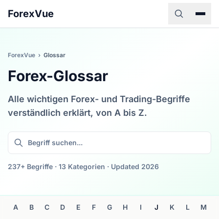
ForexVue
ForexVue
›
Glossar
Forex-Glossar
Alle wichtigen Forex- und Trading-Begriffe
verständlich erklärt, von A bis Z.
237+ Begriffe · 13 Kategorien · Updated 2026
A
B
C
D
E
F
G
H
I
J
K
L
M