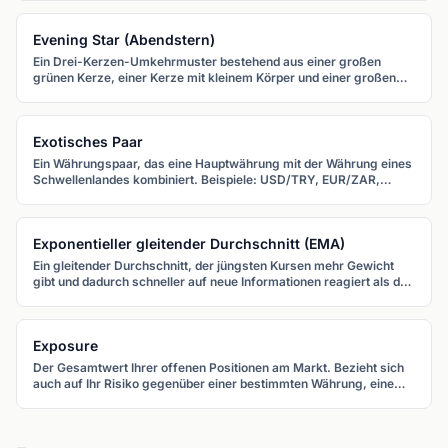
Evening Star (Abendstern)
Ein Drei-Kerzen-Umkehrmuster bestehend aus einer großen
grünen Kerze, einer Kerze mit kleinem Körper und einer großen
roten Kerze. Es signalisiert das Ende eines Aufwärtstrends.
Exotisches Paar
Ein Währungspaar, das eine Hauptwährung mit der Währung eines
Schwellenlandes kombiniert. Beispiele: USD/TRY, EUR/ZAR,
USD/MXN.
Exponentieller gleitender Durchschnitt (EMA)
Ein gleitender Durchschnitt, der jüngsten Kursen mehr Gewicht
gibt und dadurch schneller auf neue Informationen reagiert als der
SMA. Häufig verwendete Perioden sind 12 und 26 (die Basis des
MACD).
Exposure
Der Gesamtwert Ihrer offenen Positionen am Markt. Bezieht sich
auch auf Ihr Risiko gegenüber einer bestimmten Währung, einem
Sektor oder einer Richtung.