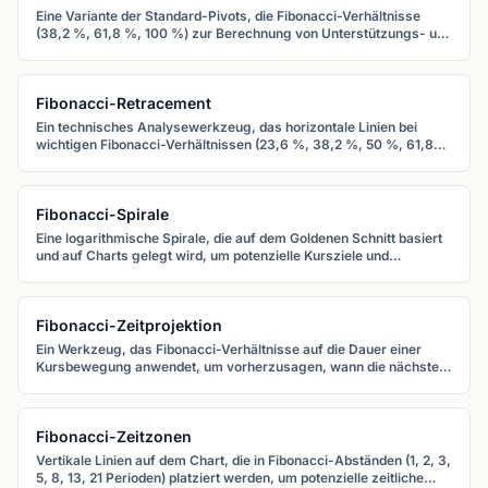
Eine Variante der Standard-Pivots, die Fibonacci-Verhältnisse
(38,2 %, 61,8 %, 100 %) zur Berechnung von Unterstützungs- und
Widerstandsniveaus nutzt.
Fibonacci-Retracement
Ein technisches Analysewerkzeug, das horizontale Linien bei
wichtigen Fibonacci-Verhältnissen (23,6 %, 38,2 %, 50 %, 61,8
%, 78,6 %) einzeichnet, um potenzielle Unterstützungs- und
Widerstandsniveaus während Rücksetzern zu identifizieren.
Fibonacci-Spirale
Eine logarithmische Spirale, die auf dem Goldenen Schnitt basiert
und auf Charts gelegt wird, um potenzielle Kursziele und
Wendepunkte zu identifizieren, die mit der natürlichen
Wachstumsgeometrie übereinstimmen.
Fibonacci-Zeitprojektion
Ein Werkzeug, das Fibonacci-Verhältnisse auf die Dauer einer
Kursbewegung anwendet, um vorherzusagen, wann die nächste
bedeutende Bewegung eintreten könnte.
Fibonacci-Zeitzonen
Vertikale Linien auf dem Chart, die in Fibonacci-Abständen (1, 2, 3,
5, 8, 13, 21 Perioden) platziert werden, um potenzielle zeitliche