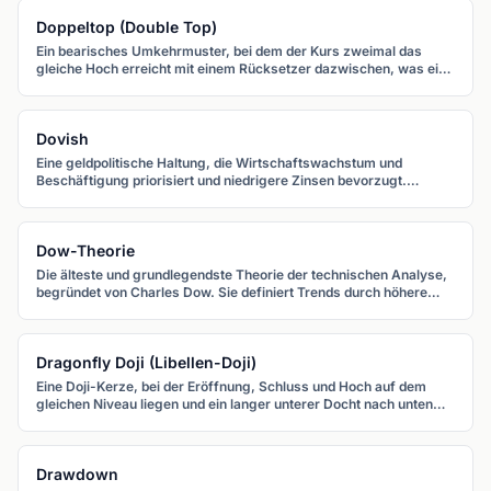
Doppeltop (Double Top)
Ein bearisches Umkehrmuster, bei dem der Kurs zweimal das
gleiche Hoch erreicht mit einem Rücksetzer dazwischen, was eine
"M"-Form bildet. Der Bruch unter das mittlere Tief bestätigt die
Umkehr.
Dovish
Eine geldpolitische Haltung, die Wirtschaftswachstum und
Beschäftigung priorisiert und niedrigere Zinsen bevorzugt.
Dovishe Zentralbank-Signale schwächen typischerweise eine
Währung.
Dow-Theorie
Die älteste und grundlegendste Theorie der technischen Analyse,
begründet von Charles Dow. Sie definiert Trends durch höhere
Hochs/Tiefs bzw. tiefere Hochs/Tiefs und bildet das Fundament
der modernen Chartanalyse.
Dragonfly Doji (Libellen-Doji)
Eine Doji-Kerze, bei der Eröffnung, Schluss und Hoch auf dem
gleichen Niveau liegen und ein langer unterer Docht nach unten
ragt. Am Ende eines Abwärtstrends signalisiert er bullische
Ablehnung.
Drawdown