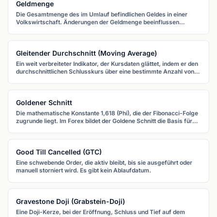
Geldmenge
Die Gesamtmenge des im Umlauf befindlichen Geldes in einer
Volkswirtschaft. Änderungen der Geldmenge beeinflussen
Inflation, Zinsen und langfristig auch Währungskurse.
Gleitender Durchschnitt (Moving Average)
Ein weit verbreiteter Indikator, der Kursdaten glättet, indem er den
durchschnittlichen Schlusskurs über eine bestimmte Anzahl von
Perioden berechnet. Gleitende Durchschnitte helfen, Trends und
potenzielle Unterstützungs-/Widerstandsniveaus zu erkennen.
Goldener Schnitt
Die mathematische Konstante 1,618 (Phi), die der Fibonacci-Folge
zugrunde liegt. Im Forex bildet der Goldene Schnitt die Basis für
Retracement-, Extension- und andere Fibonacci-basierte
Analysetools.
Good Till Cancelled (GTC)
Eine schwebende Order, die aktiv bleibt, bis sie ausgeführt oder
manuell storniert wird. Es gibt kein Ablaufdatum.
Gravestone Doji (Grabstein-Doji)
Eine Doji-Kerze, bei der Eröffnung, Schluss und Tief auf dem