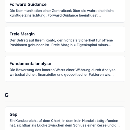
Forward Guidance
Die Kommunikation einer Zentralbank über die wahrscheinliche
künftige Zinsrichtung. Forward Guidance beeinflusst
Markterwartungen und bewegt Währungen, noch bevor Zinsen
tatsächlich geändert werden.
Freie Margin
Der Betrag auf Ihrem Konto, der nicht als Sicherheit für offene
Positionen gebunden ist. Freie Margin = Eigenkapital minus
gebundene Margin.
Fundamentalanalyse
Die Bewertung des inneren Werts einer Währung durch Analyse
wirtschaftlicher, finanzieller und geopolitischer Faktoren wie
Zinsen, Inflation, BIP-Wachstum und Handelsbilanzen.
G
Gap
Ein Kursbereich auf dem Chart, in dem kein Handel stattgefunden
hat, sichtbar als Lücke zwischen dem Schluss einer Kerze und der
Eröffnung der nächsten. Gaps entstehen durch Nachrichten oder