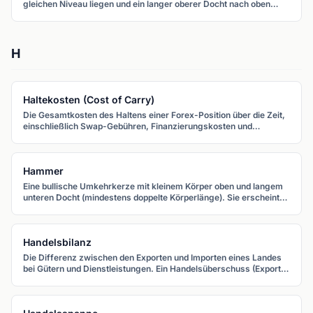
gleichen Niveau liegen und ein langer oberer Docht nach oben
ragt. Am Gipfel eines Aufwärtstrends signalisiert er bearische
Ablehnung.
H
Haltekosten (Cost of Carry)
Die Gesamtkosten des Haltens einer Forex-Position über die Zeit,
einschließlich Swap-Gebühren, Finanzierungskosten und
Opportunitätskosten der gebundenen Margin.
Hammer
Eine bullische Umkehrkerze mit kleinem Körper oben und langem
unteren Docht (mindestens doppelte Körperlänge). Sie erscheint
am Ende eines Abwärtstrends.
Handelsbilanz
Die Differenz zwischen den Exporten und Importen eines Landes
bei Gütern und Dienstleistungen. Ein Handelsüberschuss (Exporte
übersteigen Importe) ist generell positiv für eine Währung,
während ein Handelsdefizit (Importe übersteigen Exporte) sie
belasten kann.