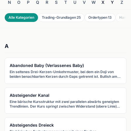
N
O
P
Q
R
S
T
U
V
W
X
Y
Z
Alle Kategorien
Trading-Grundlagen
25
Ordertypen
13
Hande
A
Abandoned Baby (Verlassenes Baby)
Ein seltenes Drei-Kerzen-Umkehrmuster, bei dem ein Doji von
beiden benachbarten Kerzen durch Gaps getrennt ist. Bullish am
Tief, bearish am Hoch.
Absteigender Kanal
Eine bärische Kursstruktur mit zwei parallelen abwärts geneigten
Trendlinien. Der Kurs springt zwischen Widerstand (obere Linie)
und Unterstützung (untere Linie).
Absteigendes Dreieck