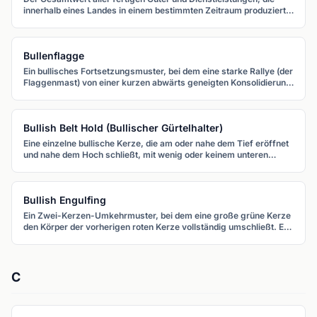
innerhalb eines Landes in einem bestimmten Zeitraum produziert
werden. Das BIP ist das umfassendste Maß für die
Wirtschaftsleistung und ein wichtiger Treiber von
Währungsbewertungen.
Bullenflagge
Ein bullisches Fortsetzungsmuster, bei dem eine starke Rallye (der
Flaggenmast) von einer kurzen abwärts geneigten Konsolidierung
(der Flagge) gefolgt wird. Der Kurs bricht typischerweise nach
oben aus.
Bullish Belt Hold (Bullischer Gürtelhalter)
Eine einzelne bullische Kerze, die am oder nahe dem Tief eröffnet
und nahe dem Hoch schließt, mit wenig oder keinem unteren
Docht. Sie erscheint im Abwärtstrend und signalisiert aggressives
Kaufen ab Eröffnung.
Bullish Engulfing
Ein Zwei-Kerzen-Umkehrmuster, bei dem eine große grüne Kerze
den Körper der vorherigen roten Kerze vollständig umschließt. Es
signalisiert starkes Kaufmomentum nach einem Rückgang.
C