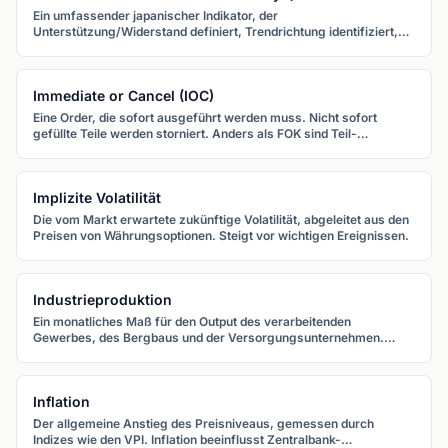
Ein umfassender japanischer Indikator, der
Unterstützung/Widerstand definiert, Trendrichtung identifiziert,
Momentum misst und Handelssignale liefert. Die "Wolke" (Kumo)
ist der schattierte Bereich zwischen Senkou Span A und B.
Immediate or Cancel (IOC)
Eine Order, die sofort ausgeführt werden muss. Nicht sofort
gefüllte Teile werden storniert. Anders als FOK sind Teil-
Ausführungen erlaubt.
Implizite Volatilität
Die vom Markt erwartete zukünftige Volatilität, abgeleitet aus den
Preisen von Währungsoptionen. Steigt vor wichtigen Ereignissen.
Industrieproduktion
Ein monatliches Maß für den Output des verarbeitenden
Gewerbes, des Bergbaus und der Versorgungsunternehmen.
Industrieproduktionsdaten helfen, die Stärke der produktiven
Wirtschaft eines Landes einzuschätzen.
Inflation
Der allgemeine Anstieg des Preisniveaus, gemessen durch
Indizes wie den VPI. Inflation beeinflusst Zentralbank-