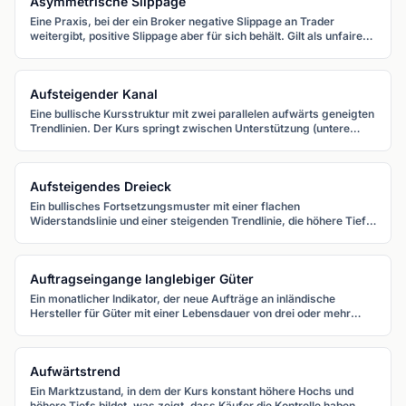
Asymmetrische Slippage
Eine Praxis, bei der ein Broker negative Slippage an Trader
weitergibt, positive Slippage aber für sich behält. Gilt als unfaire
Ausführungspraxis.
Aufsteigender Kanal
Eine bullische Kursstruktur mit zwei parallelen aufwärts geneigten
Trendlinien. Der Kurs springt zwischen Unterstützung (untere
Linie) und Widerstand (obere Linie).
Aufsteigendes Dreieck
Ein bullisches Fortsetzungsmuster mit einer flachen
Widerstandslinie und einer steigenden Trendlinie, die höhere Tiefs
verbindet. Der Kurs bricht typischerweise nach oben durch den
flachen Widerstand.
Auftragseingange langlebiger Güter
Ein monatlicher Indikator, der neue Aufträge an inländische
Hersteller für Güter mit einer Lebensdauer von drei oder mehr
Jahren misst. Auftragseingange langlebiger Güter spiegeln das
Investitionsvertrauen der Unternehmen wider.
Aufwärtstrend
Ein Marktzustand, in dem der Kurs konstant höhere Hochs und
höhere Tiefs bildet, was zeigt, dass Käufer die Kontrolle haben