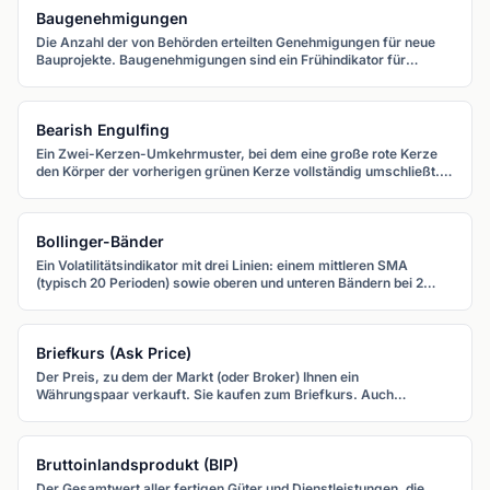
Baugenehmigungen
Die Anzahl der von Behörden erteilten Genehmigungen für neue
Bauprojekte. Baugenehmigungen sind ein Frühindikator für
zukünftige Bautätigkeit und wirtschaftliche Gesundheit.
Bearish Engulfing
Ein Zwei-Kerzen-Umkehrmuster, bei dem eine große rote Kerze
den Körper der vorherigen grünen Kerze vollständig umschließt.
Es signalisiert starken Verkaufsdruck nach einer Rally.
Bollinger-Bänder
Ein Volatilitätsindikator mit drei Linien: einem mittleren SMA
(typisch 20 Perioden) sowie oberen und unteren Bändern bei 2
Standardabweichungen darüber und darunter. Die Bänder weiten
sich bei hoher Volatilität und verengen sich bei niedriger.
Briefkurs (Ask Price)
Der Preis, zu dem der Markt (oder Broker) Ihnen ein
Währungspaar verkauft. Sie kaufen zum Briefkurs. Auch
Angebotspreis genannt.
Bruttoinlandsprodukt (BIP)
Der Gesamtwert aller fertigen Güter und Dienstleistungen, die