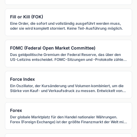
Wendepunkte zu identifizieren.
Fill or Kill (FOK)
Eine Order, die sofort und vollständig ausgeführt werden muss,
oder sie wird komplett storniert. Keine Teil-Ausführung möglich.
FOMC (Federal Open Market Committee)
Das geldpolitische Gremium der Federal Reserve, das über den
US-Leitzins entscheidet. FOMC-Sitzungen und -Protokolle zählen
zu den wichtigsten Terminen im Forex-Kalender.
Force Index
Ein Oszillator, der Kursänderung und Volumen kombiniert, um die
Stärke von Kauf- und Verkaufsdruck zu messen. Entwickelt von
Alexander Elder, hilft er Trends zu bestätigen und Umkehrpunkte
zu identifizieren.
Forex
Der globale Marktplatz für den Handel nationaler Währungen.
Forex (Foreign Exchange) ist der größte Finanzmarkt der Welt mit
über 7,5 Billionen $ täglichem Handelsvolumen.