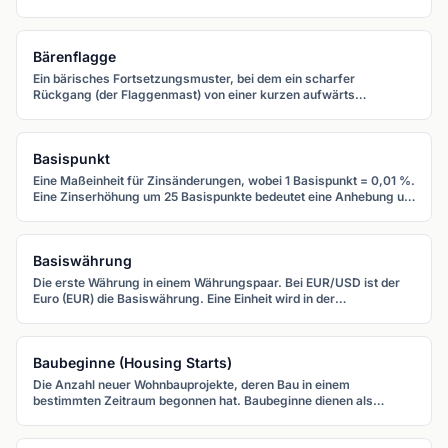
Anleiheankäufen, die den Yen zum primären
Finanzierungsinstrument für Carry Trades gemacht hat.
Bärenflagge
Ein bärisches Fortsetzungsmuster, bei dem ein scharfer
Rückgang (der Flaggenmast) von einer kurzen aufwärts
geneigten Konsolidierung (der Flagge) gefolgt wird.
Basispunkt
Eine Maßeinheit für Zinsänderungen, wobei 1 Basispunkt = 0,01 %.
Eine Zinserhöhung um 25 Basispunkte bedeutet eine Anhebung um
0,25 Prozentpunkte.
Basiswährung
Die erste Währung in einem Währungspaar. Bei EUR/USD ist der
Euro (EUR) die Basiswährung. Eine Einheit wird in der
Kurswährung bewertet.
Baubeginne (Housing Starts)
Die Anzahl neuer Wohnbauprojekte, deren Bau in einem
bestimmten Zeitraum begonnen hat. Baubeginne dienen als
Frühindikator, da die Bautätigkeit das Vertrauen in zukünftige
Wirtschaftsbedingungen widerspiegelt.