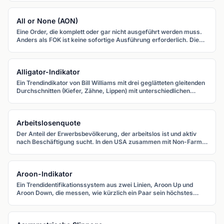
Akkumulation.
All or None (AON)
Eine Order, die komplett oder gar nicht ausgeführt werden muss.
Anders als FOK ist keine sofortige Ausführung erforderlich. Die
Order kann auf volle Liquidität warten.
Alligator-Indikator
Ein Trendindikator von Bill Williams mit drei geglätteten gleitenden
Durchschnitten (Kiefer, Zähne, Lippen) mit unterschiedlichen
Perioden und Vorwärtsverschiebungen. Verschlingen sich die
Linien, "schläft" der Alligator (Range). Fächern sie auf, "frisst" er
(Trend).
Arbeitslosenquote
Der Anteil der Erwerbsbevölkerung, der arbeitslos ist und aktiv
nach Beschäftigung sucht. In den USA zusammen mit Non-Farm
Payrolls veröffentlicht, ist die Arbeitslosenquote ein
nachlaufender Indikator für die gesamtwirtschaftliche Lage.
Aroon-Indikator
Ein Trendidentifikationssystem aus zwei Linien, Aroon Up und
Aroon Down, die messen, wie kürzlich ein Paar sein höchstes
Hoch oder tiefstes Tief innerhalb einer Periode erreicht hat. Werte
von 0 bis 100.