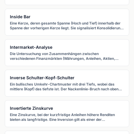
Entscheidungen direkt und ist damit ein zentraler Treiber für
Währungskurse.
Inside Bar
Eine Kerze, deren gesamte Spanne (Hoch und Tief) innerhalb der
Spanne der vorherigen Kerze liegt. Sie signalisiert Konsolidierung
und geht oft einem Ausbruch voraus.
Intermarket-Analyse
Die Untersuchung von Zusammenhängen zwischen
verschiedenen Finanzmärkten (Währungen, Anleihen, Aktien,
Rohstoffe), um Forex-Bewegungen besser zu verstehen und
vorherzusagen.
Inverse Schulter-Kopf-Schulter
Ein bullisches Umkehr-Chartmuster mit drei Tiefs, wobei das
mittlere (Kopf) das tiefste ist. Der Nackenlinie-Bruch nach oben
bestätigt die Umkehr aus einem Abwärtstrend.
Invertierte Zinskurve
Eine Zinskurve, bei der kurzfristige Anleihen höhere Renditen
bieten als langfristige. Eine Inversion gilt als einer der
zuverlässigsten Frühwarnindikatoren für eine Rezession.