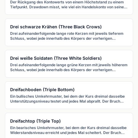
Der Rückgang des Kontowerts von einem Höchststand zu einem
Tiefpunkt. Drawdown misst, wie viel ein Handelskonto von seinem
Spitzenwert verloren hat.
Drei schwarze Krähen (Three Black Crows)
Drei aufeinanderfolgende lange rote Kerzen mit jeweils tieferem
Schluss, wobei jede innerhalb des Körpers der vorherigen
eröffnet. Es signalisiert eine starke bearische Umkehr oder
Fortsetzung.
Drei weiße Soldaten (Three White Soldiers)
Drei aufeinanderfolgende lange grüne Kerzen mit jeweils höherem
Schluss, wobei jede innerhalb des Körpers der vorherigen
eröffnet. Es signalisiert eine starke bullische Umkehr oder
Fortsetzung.
Dreifachboden (Triple Bottom)
Ein bullisches Umkehrmuster, bei dem der Kurs dreimal dasselbe
Unterstützungsniveau testet und jedes Mal abprallt. Der Bruch
über den Widerstand bestätigt das Muster.
Dreifachtop (Triple Top)
Ein bearisches Umkehrmuster, bei dem der Kurs dreimal dasselbe
Widerstandsniveau erreicht und jedes Mal scheitert. Der Bruch
unter die Unterstützung bestätigt das Muster.