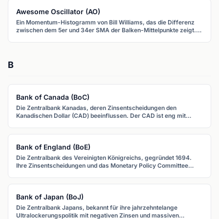
Positionsgröße.
Awesome Oscillator (AO)
Ein Momentum-Histogramm von Bill Williams, das die Differenz
zwischen dem 5er und 34er SMA der Balken-Mittelpunkte zeigt.
Grüne Balken zeigen zunehmendes, rote abnehmendes
Momentum.
B
Bank of Canada (BoC)
Die Zentralbank Kanadas, deren Zinsentscheidungen den
Kanadischen Dollar (CAD) beeinflussen. Der CAD ist eng mit
Ölpreisen korreliert, da Kanada ein großer Ölexporteur ist.
Bank of England (BoE)
Die Zentralbank des Vereinigten Königreichs, gegründet 1694.
Ihre Zinsentscheidungen und das Monetary Policy Committee
beeinflussen das Britische Pfund (GBP) direkt.
Bank of Japan (BoJ)
Die Zentralbank Japans, bekannt für ihre jahrzehntelange
Ultralockerungspolitik mit negativen Zinsen und massiven