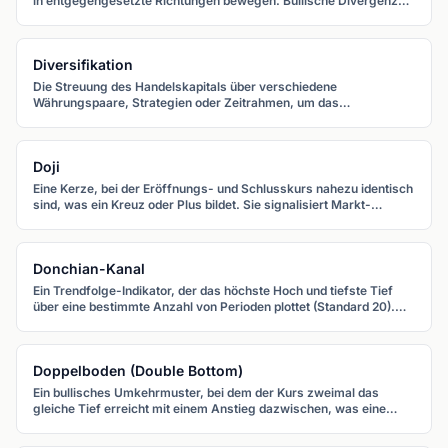
in entgegengesetzte Richtungen bewegen. Bullische Divergenz
signalisiert eine mögliche Aufwärtswende, bärische eine mögliche
Abwärtswende.
Diversifikation
Die Streuung des Handelskapitals über verschiedene
Währungspaare, Strategien oder Zeitrahmen, um das
Gesamtrisiko zu reduzieren.
Doji
Eine Kerze, bei der Eröffnungs- und Schlusskurs nahezu identisch
sind, was ein Kreuz oder Plus bildet. Sie signalisiert Markt-
Unentschlossenheit und eine potenzielle Umkehr.
Donchian-Kanal
Ein Trendfolge-Indikator, der das höchste Hoch und tiefste Tief
über eine bestimmte Anzahl von Perioden plottet (Standard 20).
Ausbrüche über den oberen oder unter den unteren Kanal
signalisieren potenzielle neue Trends.
Doppelboden (Double Bottom)
Ein bullisches Umkehrmuster, bei dem der Kurs zweimal das
gleiche Tief erreicht mit einem Anstieg dazwischen, was eine
"W"-Form bildet. Der Bruch über das mittlere Hoch bestätigt die
Umkehr.