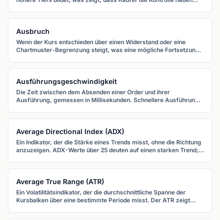
und die Gesamtrichtung aufwärts zeigt.
Ausbruch
Wenn der Kurs entschieden über einen Widerstand oder eine
Chartmuster-Begrenzung steigt, was eine mögliche Fortsetzung
in Ausbruchsrichtung mit erhöhtem Momentum signalisiert.
Ausführungsgeschwindigkeit
Die Zeit zwischen dem Absenden einer Order und ihrer
Ausführung, gemessen in Millisekunden. Schnellere Ausführung
bedeutet weniger Slippage und präzisere Einstiege.
Average Directional Index (ADX)
Ein Indikator, der die Stärke eines Trends misst, ohne die Richtung
anzuzeigen. ADX-Werte über 25 deuten auf einen starken Trend;
unter 20 auf einen schwachen oder fehlenden Trend. Oft mit +DI
und -DI zur Richtungsbestimmung verwendet.
Average True Range (ATR)
Ein Volatilitätsindikator, der die durchschnittliche Spanne der
Kursbalken über eine bestimmte Periode misst. Der ATR zeigt
nicht die Richtung an, sondern wie viel sich ein Paar
typischerweise bewegt, und hilft bei Stop-Loss und