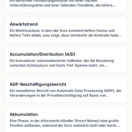
Ein bärisches Fortsetzungsmuster mit einer flachen
Unterstützungslinie und einer fallenden Trendlinie, die tiefere
Hochs verbindet. Der Kurs bricht typischerweise nach unten durch
die flache Unterstützung.
Abwärtstrend
Ein Marktzustand, in dem der Kurs konstant tiefere Hochs und
tiefere Tiefs bildet, was zeigt, dass Verkäufer die Kontrolle haben
und die Gesamtrichtung abwärts zeigt.
Accumulation/Distribution (A/D)
Ein kumulativer volumenbasierter Indikator, der die Beziehung
zwischen Schlusskurs und Hoch-Tief-Spanne nutzt, um
festzustellen, ob Geld in ein Währungspaar hinein- (Akkumulation)
oder herausfließt (Distribution).
ADP-Beschäftigungsbericht
Ein monatlicher Bericht von Automatic Data Processing (ADP), der
Veranderungen in der Privatbeschaftigung auf Basis von
Gehaltsdaten schatzt. Er wird zwei Tage vor den Non-Farm
Payrolls veroffentlicht und dient als Fruhindikator fur den
offiziellen Arbeitsmarktbericht.
Akkumulation
Eine Phase, in der informierte Händler (Smart Money) eine große
Position aufbauen, während der Kurs seitwärts läuft oder leicht
fällt. Die anschließende Aufwärtsbewegung offenbart die