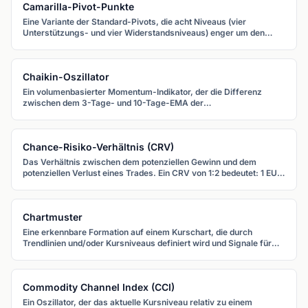
Camarilla-Pivot-Punkte
Eine Variante der Standard-Pivots, die acht Niveaus (vier
Unterstützungs- und vier Widerstandsniveaus) enger um den
aktuellen Kurs gruppiert. Konzipiert für Intraday-Trading mit Fokus
auf Mean-Reversion.
Chaikin-Oszillator
Ein volumenbasierter Momentum-Indikator, der die Differenz
zwischen dem 3-Tage- und 10-Tage-EMA der
Accumulation/Distribution-Linie misst. Er hilft zu erkennen, ob
Kauf- oder Verkaufsdruck aufbaut.
Chance-Risiko-Verhältnis (CRV)
Das Verhältnis zwischen dem potenziellen Gewinn und dem
potenziellen Verlust eines Trades. Ein CRV von 1:2 bedeutet: 1 EUR
Risiko für 2 EUR potenziellen Gewinn.
Chartmuster
Eine erkennbare Formation auf einem Kurschart, die durch
Trendlinien und/oder Kursniveaus definiert wird und Signale für
zukünftige Kursbewegungen liefert.
Commodity Channel Index (CCI)
Ein Oszillator, der das aktuelle Kursniveau relativ zu einem