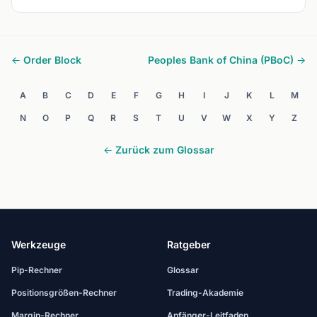
← Order Block
Peoples Bank of China (PBoC) →
A
B
C
D
E
F
G
H
I
J
K
L
M
N
O
P
Q
R
S
T
U
V
W
X
Y
Z
← Zurück zum Glossar
Werkzeuge
Ratgeber
Pip-Rechner
Glossar
Positionsgrößen-Rechner
Trading-Akademie
Margin-Rechner
Anfänger-Leitfaden