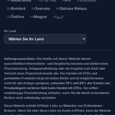
Nederlands
ภาษาไทย
हिन्दी
Ελληνικά
NL
TH
HI
EL
Română
Svenska
Bahasa Melayu
RO
SV
MS
Čeština
Magyar
اردو
CS
HU
UR
Ihr Land
Haftungsausschluss:
Die Inhalte auf dieser Website dienen
ausschließlich Informations- und Vergleichszwecken und stellen keine
Finanzberatung, Anlageempfehlung oder ein Angebot zum Kauf oder
Verkauf eines Finanzinstruments dar. Der Handel mit CFDs und
gehebelten Produkten birgt ein hohes Risiko und ist möglicherweise
nicht für alle Anleger geeignet,
zwischen 74% und 89% der Konten von
Privatanlegern verlieren Geld beim Handel mit CFDs.
Sie sollten
unabhängige Finanzberatung einholen, wenn Sie die damit verbundenen
Risiken nicht vollständig verstehen.
Diese Website enthält Affiliate-Links zu Websites von Drittanbieter-
Brokern. Wenn Sie über diese Links ein Konto eröffnen, kann die Website