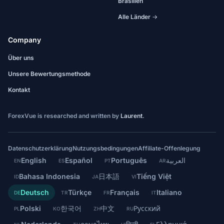
Brasilien
Alle Länder →
Company
Über uns
Unsere Bewertungsmethode
Kontakt
ForexVue is researched and written by
Laurent
.
Datenschutzerklärung
Nutzungsbedingungen
Affiliate-Offenlegung
English
Español
Português
العربية
EN
ES
PT
AR
Bahasa Indonesia
日本語
Tiếng Việt
ID
JA
VI
Deutsch
Türkçe
Français
Italiano
DE
TR
FR
IT
Polski
한국어
中文
Русский
PL
KO
ZH
RU