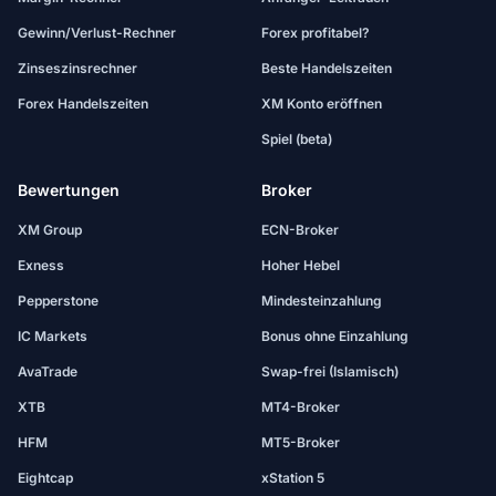
Gewinn/Verlust-Rechner
Forex profitabel?
Zinseszinsrechner
Beste Handelszeiten
Forex Handelszeiten
XM Konto eröffnen
Spiel (beta)
Bewertungen
Broker
XM Group
ECN-Broker
Exness
Hoher Hebel
Pepperstone
Mindesteinzahlung
IC Markets
Bonus ohne Einzahlung
AvaTrade
Swap-frei (Islamisch)
XTB
MT4-Broker
HFM
MT5-Broker
Eightcap
xStation 5