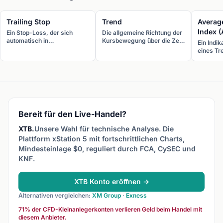
Trailing Stop
Trend
Average
Index 
Ein Stop-Loss, der sich
Die allgemeine Richtung der
automatisch in
Kursbewegung über die Zeit.
Ein Indik
Gewinnrichtung mitbewegt.
Kurse tendieren aufwärts
eines Tr
Er sichert Gewinne und bleibt
(höhere Hochs und höhere
Richtun
dabei immer in festem
Tiefs), abwärts (tiefere
Werte üb
Abstand zum aktuellen Kurs.
Hochs und tiefere Tiefs)
einen st
oder seitwärts.
20 auf e
oder feh
mit +DI 
Richtun
Bereit für den Live-Handel?
verwend
XTB.
Unsere Wahl für technische Analyse. Die
Plattform xStation 5 mit fortschrittlichen Charts,
Mindesteinlage $0, reguliert durch FCA, CySEC und
KNF.
XTB Konto eröffnen →
Alternativen vergleichen:
XM Group
·
Exness
71% der CFD-Kleinanlegerkonten verlieren Geld beim Handel mit
diesem Anbieter.